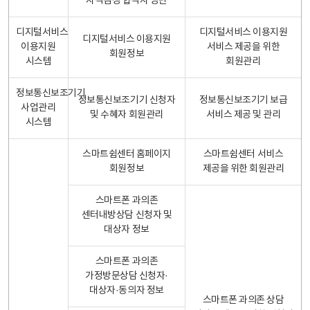
자격검정 합격자 명단
디지털서비스
디지털서비스 이용지원
디지털서비스 이용지원
이용지원
서비스 제공을 위한
회원정보
시스템
회원관리
정보통신보조기기
정보통신보조기기 신청자
정보통신보조기기 보급
사업관리
및 수혜자 회원관리
서비스 제공 및 관리
시스템
스마트쉼센터 홈페이지
스마트쉼센터 서비스
회원정보
제공을 위한 회원관리
스마트폰 과의존
센터내방상담 신청자 및
대상자 정보
스마트폰 과의존
가정방문상담 신청자·
대상자·동의자 정보
스마트폰 과의존 상담