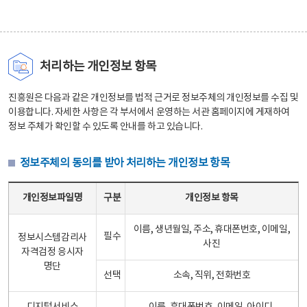
처리하는 개인정보 항목
진흥원은 다음과 같은 개인정보를 법적 근거로 정보주체의 개인정보를 수집 및
이용합니다. 자세한 사항은 각 부서에서 운영하는 서관 홈페이지에 게재하여
정보 주체가 확인할 수 있도록 안내를 하고 있습니다.
정보주체의 동의를 받아 처리하는 개인정보 항목
정보주체의 동의를 받아 처리하는 개인정보 항목 테이블 - 개인정보파일명, 구분, 개인정보 항목으로 구성
개인정보파일명
구분
개인정보 항목
이름, 생년월일, 주소, 휴대폰번호, 이메일,
필수
정보시스템감리사
사진
자격검정 응시자
명단
선택
소속, 직위, 전화번호