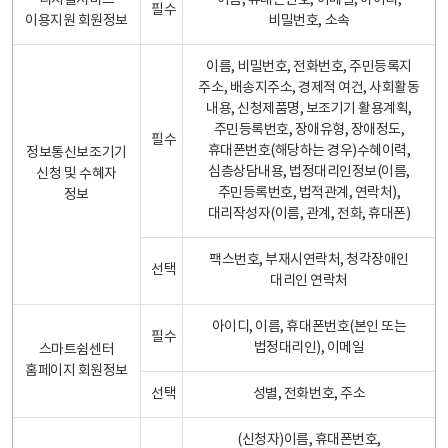
디지털서비스
이름, 휴대폰번호, 이메일, 아이디,
필수
이용지원 회원정보
비밀번호, 소속
이름, 비밀번호, 전화번호, 주민등록지
주소, 배송지주소, 경제적 여건, 사회활동
내용, 신청제품명, 보조기기 활용계획,
주민등록번호, 장애유형, 장애정도,
필수
휴대폰번호(해당하는 경우)수혜이력,
정보통신보조기기
심층상담내용, 법정대리인정보(이름,
신청 및 수혜자
주민등록번호, 법적관계, 연락처),
정보
대리작성자(이름, 관계, 전화, 휴대폰)
팩스번호, 부재시연락처, 청각장애인
선택
대리인 연락처
아이디, 이름, 휴대폰번호(본인 또는
필수
법정대리인), 이메일
스마트쉼센터
홈페이지 회원정보
선택
성별, 전화번호, 주소
(신청자)이름, 휴대폰번호,