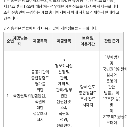
1. 진흥원은 정보주체의 동의, 법률의 특별한 규정 등 「개인정보 보호법」
제17조 및 제18조에 해당하는 경우에만 개인정보를 제3자에게 제공합니다.
또한 진흥원이 운영하는 개별 홈페이지에서 아래 사항을 상세하게 안내하고
있습니다.
2. 진흥원은 법률에 따라 다음과 같이 개인정보를 제공합니다.
개인정보 제공 안내표 - 순번, 제공받는자, 제공목적, 제공항목, 보유 및 이용기간 관련 근거로 구성
제공받는
보유 및
순번
제공목적
제공항목
관련 근거
자
이용기간
「부패방지
<
및
정보화사업
국민권익위원
공공기관의
선정 및
설치와
종합청렴도
관리,
운영에
평가를
계약 및
당해 연도
관한
위한
관리>업무
종합청렴도
법률」 제
1
국민권익위원회
민원인,
관련
조사 완료
12조(기능)
직원에
민원인 및
시까지
및
대한
소속
제
설문조사
직원의
27조의2(공공
실시
성명,
부패에
전화번호,