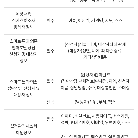
학생일 경우 학제정보(학교/학년)
예방교육
실시현황조사
필수
이름, 이메일, 기관명, 시도, 주소
응답자 정보
스마트폰 과의존
(신청자)성별, 나이, 대상자와의 관계
전화포털 상담
필수
(대상자)성별, 나이, 과의존 종류,
신청자 및 대상자
기타상담내용
정보
(담당자)전화번호
필수
(집단상담 단체정보)단체명, 지역, 신청자
스마트폰 과의존
이름, 상담방법, 주소, 대상총인원, 주대상
집단상담 신청자 및
대상자 정보
선택
(담당자)직위, 부서, 팩스
아이디, 비밀번호, 사용자이름, 소속기관,
필수
성별, 휴대폰번호, 이메일, 우편번호, 주소
실적관리시스템
회원정보
사무실 전화번호, 팩스번호, 집 전화번호,