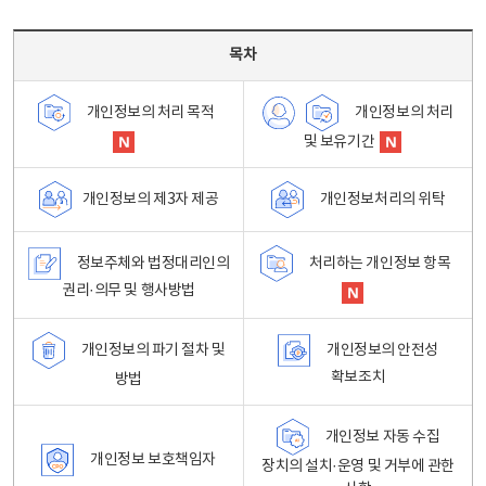
목차 - 개인정보 처리방침 목차를 나타내는표
목차
개인정보의 처리
개인정보의 처리 목적
및 보유기간
개인정보처리의 위탁
개인정보의 제3자 제공
정보주체와 법정대리인의
처리하는 개인정보 항목
권리·의무 및 행사방법
개인정보의 파기 절차 및
개인정보의 안전성
확보조치
방법
개인정보 자동 수집
개인정보 보호책임자
장치의 설치·운영 및 거부에 관한