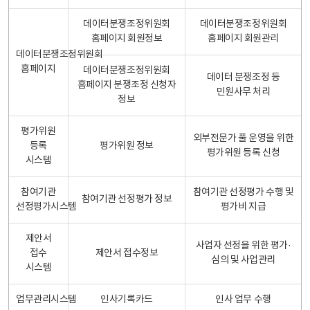
데이터분쟁조정위원회
데이터분쟁조정위원회
홈페이지 회원정보
홈페이지 회원관리
데이터분쟁조정위원회
홈페이지
데이터분쟁조정위원회
데이터 분쟁조정 등
홈페이지 분쟁조정 신청자
민원사무 처리
정보
평가위원
외부전문가 풀 운영을 위한
등록
평가위원 정보
평가위원 등록 신청
시스템
참여기관
참여기관 선정평가 수행 및
참여기관 선정평가 정보
선정평가시스템
평가비 지급
제안서
사업자 선정을 위한 평가·
접수
제안서 접수정보
심의 및 사업관리
시스템
업무관리시스템
인사기록카드
인사 업무 수행