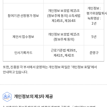
개인정보 :
개인정보 보호법 제15조
평가위원탈퇴
참여기관 선정평가 정보
(정보주체 동의) 소득세법
녹화영상 :
제145조, 제164조
1년
개인정보 보호법 제15조
제안서 접수정보
5년
(정보주체 동의)
근로기준법 제39조,
인사기록카드
준영구
제41조, 제42조
또한, 진흥원 각 부서에서 운영하는 개인정보 파일은
'개인정보 포털'
에서
안내하고 있습니다.
개인정보의 제3자 제공