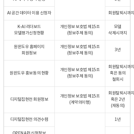
AI 공간 데이터 이용 신청자
회원탈퇴시까
K-AI 리더보드
개인정보 보호법 제15조
모델
모델평가신청현황
(정보주체 동의)
삭제시까지
원윈도우 홈페이지
개인정보 보호법 제15조
3년
회원정보
(정보주체 동의)
회원탈퇴시까
개인정보 보호법 제15조
원윈도우 홍보동의 현황
혹은 동의
(정보주체 동의)
철회시
회원탈퇴시까
개인정보 보호법 제15조
디지털집현전 회원정보
혹은 2년
(계약의이행)
(재동의)
디지털집현전 의견수렴
1년
OPEN API 신청정보