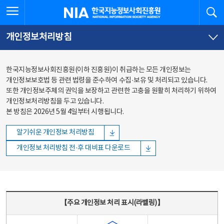
본문
전체메뉴
전체메뉴 열기
검
한국지능정보사회진흥원
바로가기
바로가기
개인정보처리방침
한국지능정보사회진흥원(이하 진흥원)이 취급하는 모든 개인정보는
개인정보보호법 등 관련 법령을 준수하여 수집·보유 및 처리되고 있습니다.
또한 개인정보주체의 권익을 보장하고 관련한 고충을 원활히 처리하기 위하여
개인정보처리방침을 두고 있습니다.
본 방침은 2026년 5월 4일부터 시행됩니다.
알기쉬운 개인정보 처리방침
개인정보 처리방침 전·후 대비표 다운로드
주요 개인정보 처리 표시(라벨링) - 주요 개인정보 처리 표시를 나타내는표
【주요 개인정보 처리 표시(라벨링)】