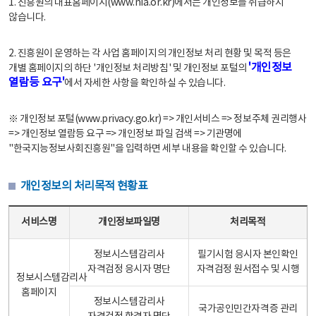
1. 진흥원의 대표홈페이지(www.nia.or.kr)에서는 개인정보를 취급하지
않습니다.
2. 진흥원이 운영하는 각 사업 홈페이지의 개인정보 처리 현황 및 목적 등은
'개인정보
개별 홈페이지의 하단 '개인정보 처리방침' 및 개인정보 포털의
열람등 요구'
에서 자세한 사항을 확인하실 수 있습니다.
※ 개인정보 포털(www.privacy.go.kr) => 개인서비스 => 정보주체 권리행사
=> 개인정보 열람등 요구 => 개인정보 파일 검색 => 기관명에
"한국지능정보사회진흥원"을 입력하면 세부 내용을 확인할 수 있습니다.
개인정보의 처리목적 현황표
개인정보의 처리목적 현황표 - 서비스명, 개인정보파일명, 처리목적으로 구성
서비스명
개인정보파일명
처리목적
정보시스템감리사
필기시험 응시자 본인확인
자격검정 응시자 명단
자격검정 원서접수 및 시행
정보시스템감리사
홈페이지
정보시스템감리사
국가공인민간자격증 관리