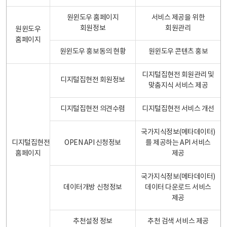
원윈도우 홈페이지
서비스 제공을 위한
회원정보
회원관리
원윈도우
홈페이지
원윈도우 홍보동의 현황
원윈도우 콘텐츠 홍보
디지털집현전 회원관리 및
디지털집현전 회원정보
맞춤지식 서비스 제공
디지털집현전 의견수렴
디지털집현전 서비스 개선
국가지식정보(메타데이터)
디지털집현전
OPEN API 신청정보
를 제공하는 API 서비스
홈페이지
제공
국가지식정보(메타데이터)
데이터개방 신청정보
데이터 다운로드 서비스
제공
추천설정 정보
추천 검색 서비스 제공