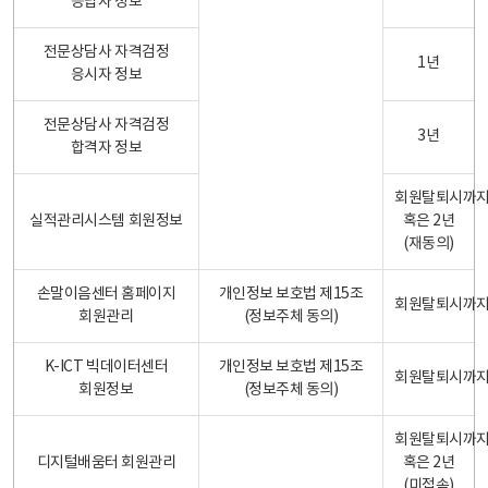
응답자 정보
전문상담사 자격검정
1년
응시자 정보
전문상담사 자격검정
3년
합격자 정보
회원탈퇴시까
실적관리시스템 회원정보
혹은 2년
(재동의)
손말이음센터 홈페이지
개인정보 보호법 제15조
회원탈퇴시까
회원관리
(정보주체 동의)
K-ICT 빅데이터센터
개인정보 보호법 제15조
회원탈퇴시까
회원정보
(정보주체 동의)
회원탈퇴시까
디지털배움터 회원관리
혹은 2년
(미접속)