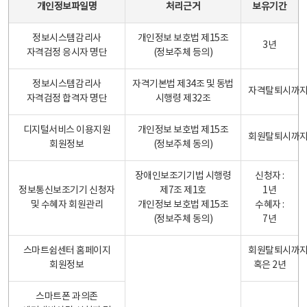
개인정보파일명
처리근거
보유기간
정보시스템감리사
개인정보 보호법 제15조
3년
자격검정 응시자 명단
(정보주체 등의)
정보시스템감리사
자격기본법 제34조 및 동법
자격탈퇴시까
자격검정 합격자 명단
시행령 제32조
디지털서비스 이용지원
개인정보 보호법 제15조
회원탈퇴시까
회원정보
(정보주체 동의)
장애인보조기기법 시행령
신청자 :
정보통신보조기기 신청자
제7조 제1호
1년
및 수혜자 회원관리
개인정보 보호법 제15조
수혜자 :
(정보주체 동의)
7년
스마트쉼센터 홈페이지
회원탈퇴시까
회원정보
혹은 2년
스마트폰 과의존