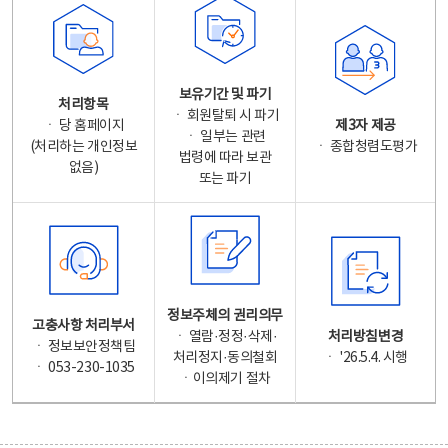
보유기간 및 파기
처리항목
ㆍ 회원탈퇴 시 파기
ㆍ 당 홈페이지
제3자 제공
ㆍ 일부는 관련
(처리하는 개인정보
ㆍ 종합청렴도평가
법령에 따라 보관
없음)
또는 파기
정보주체의 권리의무
고충사항 처리부서
ㆍ 열람·정정·삭제·
처리방침변경
ㆍ 정보보안정책팀
처리정지·동의철회
ㆍ '26.5.4. 시행
ㆍ 053-230-1035
ㆍ이의제기 절차