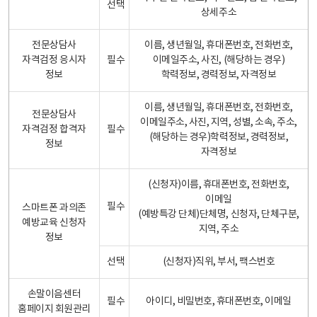
선택
상세주소
전문상담사
이름, 생년월일, 휴대폰번호, 전화번호,
자격검정 응시자
필수
이메일주소, 사진, (해당하는 경우)
정보
학력정보, 경력정보, 자격정보
이름, 생년월일, 휴대폰번호, 전화번호,
전문상담사
이메일주소, 사진, 지역, 성별, 소속, 주소,
자격검정 합격자
필수
(해당하는 경우)학력정보, 경력정보,
정보
자격정보
(신청자)이름, 휴대폰번호, 전화번호,
이메일
필수
스마트폰 과의존
(예방특강 단체)단체명, 신청자, 단체구분,
예방교육 신청자
지역, 주소
정보
선택
(신청자)직위, 부서, 팩스번호
손말이음센터
필수
아이디, 비밀번호, 휴대폰번호, 이메일
홈페이지 회원관리