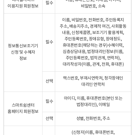
디지털서비스
이름, 휴대폰번호, 이메일, 아이디,
필수
이용지원 회원정보
비밀번호, 소속
이름, 비밀번호, 전화번호, 주민등록지
주소, 배송지주소, 경제적 여건, 사회활동
내용, 신청제품명, 보조기기 활용계획,
주민등록번호, 장애유형, 장애정도,
필수
휴대폰번호(해당하는 경우)수혜이력,
정보통신보조기기
심층상담내용, 법정대리인정보(이름,
신청 및 수혜자
주민등록번호, 법적관계, 연락처),
정보
대리작성자(이름, 관계, 전화, 휴대폰)
팩스번호, 부재시연락처, 청각장애인
선택
대리인 연락처
아이디, 이름, 휴대폰번호(본인 또는
필수
법정대리인), 이메일
스마트쉼센터
홈페이지 회원정보
선택
성별, 전화번호, 주소
(신청자)이름, 휴대폰번호,