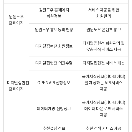
원윈도우 홈페이지
서비스 제공을 위한
회원정보
회원관리
원윈도우
홈페이지
원윈도우 홍보동의 현황
원윈도우 콘텐츠 홍보
디지털집현전 회원관리 및
디지털집현전 회원정보
맞춤지식 서비스 제공
디지털집현전 의견수렴
디지털집현전 서비스 개선
국가지식정보(메타데이터)
디지털집현전
OPEN API 신청정보
를 제공하는 API 서비스
홈페이지
제공
국가지식정보(메타데이터)
데이터개방 신청정보
데이터 다운로드 서비스
제공
추천설정 정보
추천 검색 서비스 제공