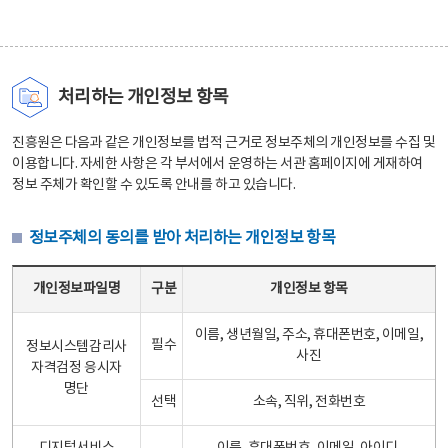
처리하는 개인정보 항목
진흥원은 다음과 같은 개인정보를 법적 근거로 정보주체의 개인정보를 수집 및
이용합니다. 자세한 사항은 각 부서에서 운영하는 서관 홈페이지에 게재하여
정보 주체가 확인할 수 있도록 안내를 하고 있습니다.
정보주체의 동의를 받아 처리하는 개인정보 항목
정보주체의 동의를 받아 처리하는 개인정보 항목 테이블 - 개인정보파일명, 구분, 개인정보 항목으로 구성
개인정보파일명
구분
개인정보 항목
이름, 생년월일, 주소, 휴대폰번호, 이메일,
필수
정보시스템감리사
사진
자격검정 응시자
명단
선택
소속, 직위, 전화번호