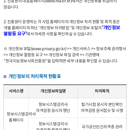
1. 진흥원의 대표홈페이지(www.nia.or.kr)에서는 개인정보를 취급하지
않습니다.
2. 진흥원이 운영하는 각 사업 홈페이지의 개인정보 처리 현황 및 목적 등은
'개인정보
개별 홈페이지의 하단 '개인정보 처리방침' 및 개인정보 포털의
열람등 요구'
에서 자세한 사항을 확인하실 수 있습니다.
※ 개인정보 포털(www.privacy.go.kr) => 개인서비스 => 정보주체 권리행사
=> 개인정보 열람등 요구 => 개인정보 파일 검색 => 기관명에
"한국지능정보사회진흥원"을 입력하면 세부 내용을 확인할 수 있습니다.
개인정보의 처리목적 현황표
개인정보의 처리목적 현황표 - 서비스명, 개인정보파일명, 처리목적으로 구성
서비스명
개인정보파일명
처리목적
정보시스템감리사
필기시험 응시자 본인확인
자격검정 응시자 명단
자격검정 원서접수 및 시행
정보시스템감리사
홈페이지
정보시스템감리사
국가공인민간자격증 관리