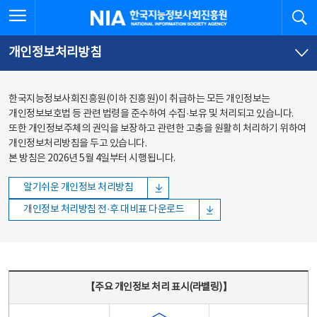
본문
전체메뉴
전체메뉴 열기
검
한국지능정보사회진흥원
바로가기
바로가기
개인정보처리방침
한국지능정보사회진흥원(이하 진흥원)이 취급하는 모든 개인정보는
개인정보보호법 등 관련 법령을 준수하여 수집·보유 및 처리되고 있습니다.
또한 개인정보주체의 권익을 보장하고 관련한 고충을 원활히 처리하기 위하여
개인정보처리방침을 두고 있습니다.
본 방침은 2026년 5월 4일부터 시행됩니다.
알기쉬운 개인정보 처리방침
개인정보 처리방침 전·후 대비표 다운로드
주요 개인정보 처리 표시(라벨링) - 주요 개인정보 처리 표시를 나타내는표
【주요 개인정보 처리 표시(라벨링)】