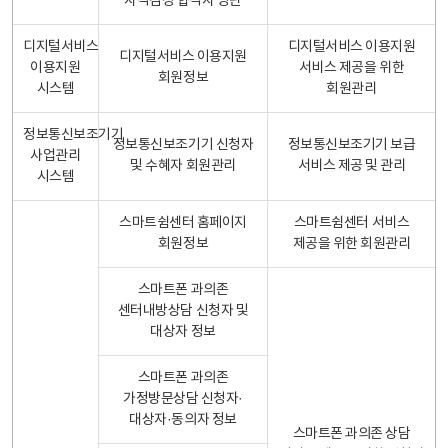
자격검정 합격자 명단
디지털서비스
디지털서비스 이용지원
디지털서비스 이용지원
이용지원
서비스 제공을 위한
회원정보
시스템
회원관리
정보통신보조기기
정보통신보조기기 신청자
정보통신보조기기 보급
사업관리
및 수혜자 회원관리
서비스 제공 및 관리
시스템
스마트쉼센터 홈페이지
스마트쉼센터 서비스
회원정보
제공을 위한 회원관리
스마트폰 과의존
센터내방상담 신청자 및
대상자 정보
스마트폰 과의존
가정방문상담 신청자·
대상자·동의자 정보
스마트폰 과의존 상담