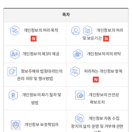
목차 - 개인정보 처리방침 목차를 나타내는표
목차
개인정보의 처리
개인정보의 처리 목적
및 보유기간
개인정보처리의 위탁
개인정보의 제3자 제공
정보주체와 법정대리인의
처리하는 개인정보 항목
권리·의무 및 행사방법
개인정보의 파기 절차 및
개인정보의 안전성
확보조치
방법
개인정보 자동 수집
개인정보 보호책임자
장치의 설치·운영 및 거부에 관한