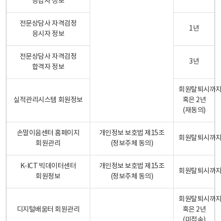
응답자 정보
전문상담사 자격검정
1년
응시자 정보
전문상담사 자격검정
3년
합격자 정보
회원탈퇴시까
실적관리시스템 회원정보
혹은 2년
(재동의)
손말이음센터 홈페이지
개인정보 보호법 제15조
회원탈퇴시까
회원관리
(정보주체 동의)
K-ICT 빅데이터센터
개인정보 보호법 제15조
회원탈퇴시까
회원정보
(정보주체 동의)
회원탈퇴시까
디지털배움터 회원관리
혹은 2년
(미접속)