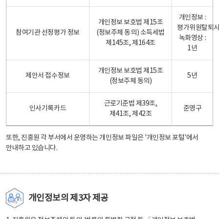
개인정보 :
개인정보 보호법 제15조
평가위원탈퇴
참여기관 선정평가 정보
(정보주체 동의) 소득세법
녹화영상 :
제145조, 제164조
1년
개인정보 보호법 제15조
제안서 접수정보
5년
(정보주체 동의)
근로기준법 제39조,
인사기록카드
준영구
제41조, 제42조
또한, 진흥원 각 부서에서 운영하는 개인정보 파일은
'개인정보 포털'
에서
안내하고 있습니다.
개인정보의 제3자 제공