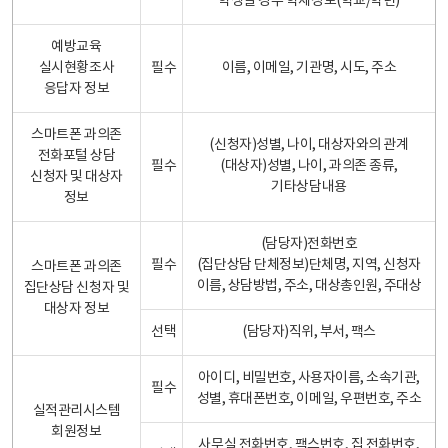
학생일 경우 학제정보(학교/학년)
예방교육
실시현황조사
필수
이름, 이메일, 기관명, 시도, 주소
응답자 정보
스마트폰 과의존
(신청자)성별, 나이, 대상자와의 관계
전화포털 상담
필수
(대상자)성별, 나이, 과의존 종류,
신청자 및 대상자
기타상담내용
정보
(담당자)전화번호
필수
(집단상담 단체정보)단체명, 지역, 신청자
스마트폰 과의존
이름, 상담방법, 주소, 대상총인원, 주대상
집단상담 신청자 및
대상자 정보
선택
(담당자)직위, 부서, 팩스
아이디, 비밀번호, 사용자이름, 소속기관,
필수
성별, 휴대폰번호, 이메일, 우편번호, 주소
실적관리시스템
회원정보
사무실 전화번호, 팩스번호, 집 전화번호,