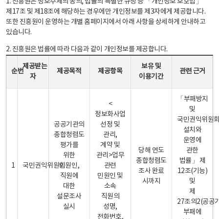
1. 진흥원은 정보주체의 동의, 법률의 특별한 규정 등 「개인정보 보호법」
제17조 및 제18조에 해당하는 경우에만 개인정보를 제3자에게 제공합니다.
또한 진흥원이 운영하는 개별 홈페이지에서 아래 사항을 상세하게 안내하고
있습니다.
2. 진흥원은 법률에 따라 다음과 같이 개인정보를 제공합니다.
개인정보 제공 안내표 - 순번, 제공받는자, 제공목적, 제공항목, 보유 및 이용기간 관련 근거로 구성
제공받는
보유 및
순번
제공목적
제공항목
관련 근거
자
이용기간
「부패방지
<
및
정보화사업
국민권익위원
공공기관의
선정 및
설치와
종합청렴도
관리,
운영에
평가를
계약 및
당해 연도
관한
위한
관리>업무
종합청렴도
법률」 제
1
국민권익위원회
민원인,
관련
조사 완료
12조(기능)
직원에
민원인 및
시까지
및
대한
소속
제
설문조사
직원의
27조의2(공공
실시
성명,
부패에
전화번호,