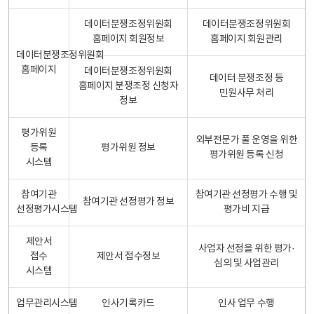
데이터분쟁조정위원회
데이터분쟁조정위원회
홈페이지 회원정보
홈페이지 회원관리
데이터분쟁조정위원회
홈페이지
데이터분쟁조정위원회
데이터 분쟁조정 등
홈페이지 분쟁조정 신청자
민원사무 처리
정보
평가위원
외부전문가 풀 운영을 위한
등록
평가위원 정보
평가위원 등록 신청
시스템
참여기관
참여기관 선정평가 수행 및
참여기관 선정평가 정보
선정평가시스템
평가비 지급
제안서
사업자 선정을 위한 평가·
접수
제안서 접수정보
심의 및 사업관리
시스템
업무관리시스템
인사기록카드
인사 업무 수행