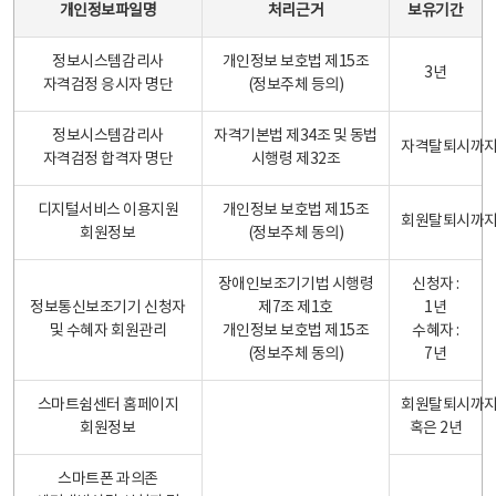
개인정보파일명
처리근거
보유기간
정보시스템감리사
개인정보 보호법 제15조
3년
자격검정 응시자 명단
(정보주체 등의)
정보시스템감리사
자격기본법 제34조 및 동법
자격탈퇴시까
자격검정 합격자 명단
시행령 제32조
디지털서비스 이용지원
개인정보 보호법 제15조
회원탈퇴시까
회원정보
(정보주체 동의)
장애인보조기기법 시행령
신청자 :
정보통신보조기기 신청자
제7조 제1호
1년
및 수혜자 회원관리
개인정보 보호법 제15조
수혜자 :
(정보주체 동의)
7년
스마트쉼센터 홈페이지
회원탈퇴시까
회원정보
혹은 2년
스마트폰 과의존