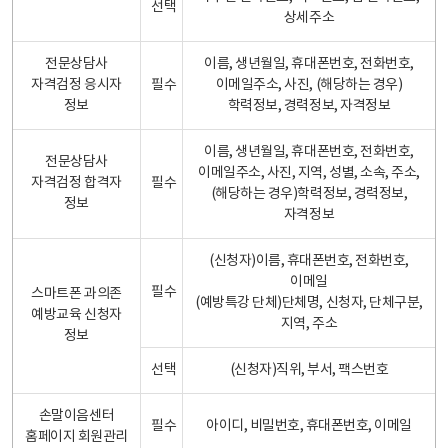
선택
상세주소
전문상담사
이름, 생년월일, 휴대폰번호, 전화번호,
자격검정 응시자
필수
이메일주소, 사진, (해당하는 경우)
정보
학력정보, 경력정보, 자격정보
이름, 생년월일, 휴대폰번호, 전화번호,
전문상담사
이메일주소, 사진, 지역, 성별, 소속, 주소,
자격검정 합격자
필수
(해당하는 경우)학력정보, 경력정보,
정보
자격정보
(신청자)이름, 휴대폰번호, 전화번호,
이메일
필수
스마트폰 과의존
(예방특강 단체)단체명, 신청자, 단체구분,
예방교육 신청자
지역, 주소
정보
선택
(신청자)직위, 부서, 팩스번호
손말이음센터
필수
아이디, 비밀번호, 휴대폰번호, 이메일
홈페이지 회원관리