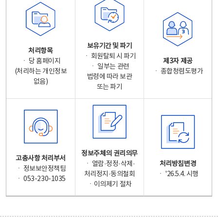
보유기간 및 파기
처리항목
ㆍ 회원탈퇴 시 파기
ㆍ 당 홈페이지
제3자 제공
ㆍ 일부는 관련
(처리하는 개인정보
ㆍ 종합청렴도평가
법령에 따라 보관
없음)
또는 파기
정보주체의 권리의무
고충사항 처리부서
ㆍ 열람·정정·삭제·
처리방침변경
ㆍ 정보보안정책팀
처리정지·동의철회
ㆍ '26.5.4. 시행
ㆍ 053-230-1035
ㆍ이의제기 절차