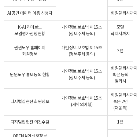
AI 공간 데이터 이용 신청자
회원탈퇴시까
K-AI 리더보드
개인정보 보호법 제15조
모델
모델평가신청현황
(정보주체 동의)
삭제시까지
원윈도우 홈페이지
개인정보 보호법 제15조
3년
회원정보
(정보주체 동의)
회원탈퇴시까
개인정보 보호법 제15조
원윈도우 홍보동의 현황
혹은 동의
(정보주체 동의)
철회시
회원탈퇴시까
개인정보 보호법 제15조
디지털집현전 회원정보
혹은 2년
(계약의이행)
(재동의)
디지털집현전 의견수렴
1년
OPEN API 신청정보