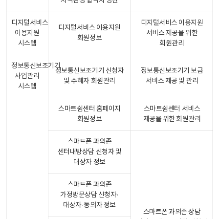
자격검정 합격자 명단
디지털서비스
디지털서비스 이용지원
디지털서비스 이용지원
이용지원
서비스 제공을 위한
회원정보
시스템
회원관리
정보통신보조기기
정보통신보조기기 신청자
정보통신보조기기 보급
사업관리
및 수혜자 회원관리
서비스 제공 및 관리
시스템
스마트쉼센터 홈페이지
스마트쉼센터 서비스
회원정보
제공을 위한 회원관리
스마트폰 과의존
센터내방상담 신청자 및
대상자 정보
스마트폰 과의존
가정방문상담 신청자·
대상자·동의자 정보
스마트폰 과의존 상담