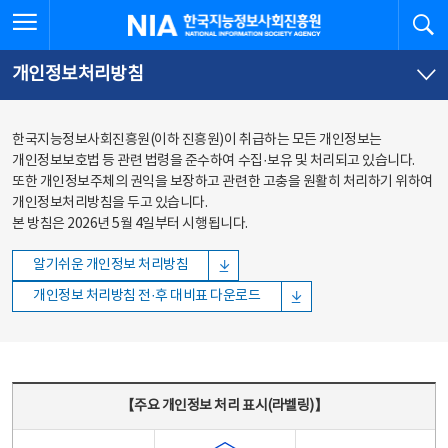
본문
전체메뉴
전체메뉴 열기
검
한국지능정보사회진흥원
바로가기
바로가기
개인정보처리방침
한국지능정보사회진흥원(이하 진흥원)이 취급하는 모든 개인정보는
개인정보보호법 등 관련 법령을 준수하여 수집·보유 및 처리되고 있습니다.
또한 개인정보주체의 권익을 보장하고 관련한 고충을 원활히 처리하기 위하여
개인정보처리방침을 두고 있습니다.
본 방침은 2026년 5월 4일부터 시행됩니다.
알기쉬운 개인정보 처리방침
개인정보 처리방침 전·후 대비표 다운로드
주요 개인정보 처리 표시(라벨링) - 주요 개인정보 처리 표시를 나타내는표
【주요 개인정보 처리 표시(라벨링)】