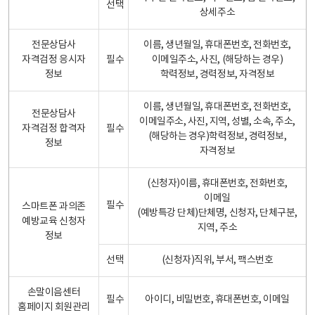
선택
상세주소
전문상담사
이름, 생년월일, 휴대폰번호, 전화번호,
자격검정 응시자
필수
이메일주소, 사진, (해당하는 경우)
정보
학력정보, 경력정보, 자격정보
이름, 생년월일, 휴대폰번호, 전화번호,
전문상담사
이메일주소, 사진, 지역, 성별, 소속, 주소,
자격검정 합격자
필수
(해당하는 경우)학력정보, 경력정보,
정보
자격정보
(신청자)이름, 휴대폰번호, 전화번호,
이메일
필수
스마트폰 과의존
(예방특강 단체)단체명, 신청자, 단체구분,
예방교육 신청자
지역, 주소
정보
선택
(신청자)직위, 부서, 팩스번호
손말이음센터
필수
아이디, 비밀번호, 휴대폰번호, 이메일
홈페이지 회원관리