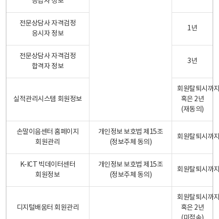
응답자 정보
전문상담사 자격검정
1년
응시자 정보
전문상담사 자격검정
3년
합격자 정보
회원탈퇴시까
실적관리시스템 회원정보
혹은 2년
(재동의)
손말이음센터 홈페이지
개인정보 보호법 제15조
회원탈퇴시까
회원관리
(정보주체 동의)
K-ICT 빅데이터센터
개인정보 보호법 제15조
회원탈퇴시까
회원정보
(정보주체 동의)
회원탈퇴시까
디지털배움터 회원관리
혹은 2년
(미접속)