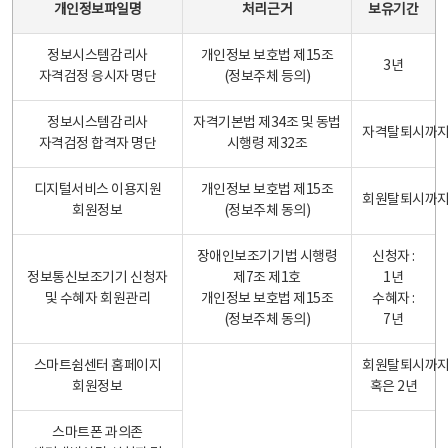
개인정보파일명
처리근거
보유기간
정보시스템감리사
개인정보 보호법 제15조
3년
자격검정 응시자 명단
(정보주체 등의)
정보시스템감리사
자격기본법 제34조 및 동법
자격탈퇴시까
자격검정 합격자 명단
시행령 제32조
디지털서비스 이용지원
개인정보 보호법 제15조
회원탈퇴시까
회원정보
(정보주체 동의)
장애인보조기기법 시행령
신청자 :
정보통신보조기기 신청자
제7조 제1호
1년
및 수혜자 회원관리
개인정보 보호법 제15조
수혜자 :
(정보주체 동의)
7년
스마트쉼센터 홈페이지
회원탈퇴시까
회원정보
혹은 2년
스마트폰 과의존