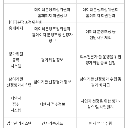
데이터분쟁조정위원회
데이터분쟁조정위원회
홈페이지 회원정보
홈페이지 회원관리
데이터분쟁조정위원회
홈페이지
데이터분쟁조정위원회
데이터 분쟁조정 등
홈페이지 분쟁조정 신청자
민원사무 처리
정보
평가위원
외부전문가 풀 운영을 위한
등록
평가위원 정보
평가위원 등록 신청
시스템
참여기관
참여기관 선정평가 수행 및
참여기관 선정평가 정보
선정평가시스템
평가비 지급
제안서
사업자 선정을 위한 평가·
접수
제안서 접수정보
심의 및 사업관리
시스템
업무관리시스템
인사기록카드
인사 업무 수행