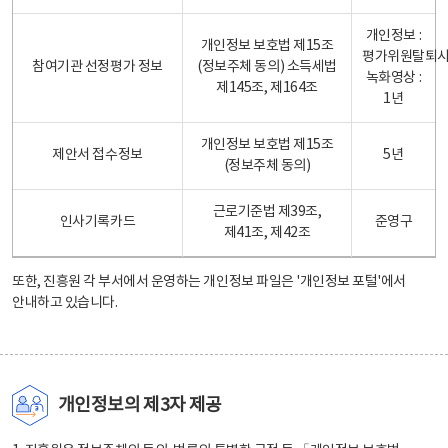
개인정보 :
개인정보 보호법 제15조
평가위원탈퇴
참여기관 선정평가 정보
(정보주체 동의) 소득세법
녹화영상 :
제145조, 제164조
1년
개인정보 보호법 제15조
제안서 접수정보
5년
(정보주체 동의)
근로기준법 제39조,
인사기록카드
준영구
제41조, 제42조
또한, 진흥원 각 부서에서 운영하는 개인정보 파일은
'개인정보 포털'
에서
안내하고 있습니다.
개인정보의 제3자 제공