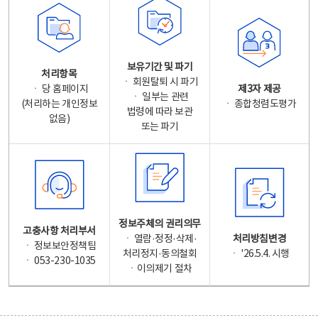
보유기간 및 파기
처리항목
ㆍ 회원탈퇴 시 파기
ㆍ 당 홈페이지
제3자 제공
ㆍ 일부는 관련
(처리하는 개인정보
ㆍ 종합청렴도평가
법령에 따라 보관
없음)
또는 파기
정보주체의 권리의무
고충사항 처리부서
ㆍ 열람·정정·삭제·
처리방침변경
ㆍ 정보보안정책팀
처리정지·동의철회
ㆍ '26.5.4. 시행
ㆍ 053-230-1035
ㆍ이의제기 절차