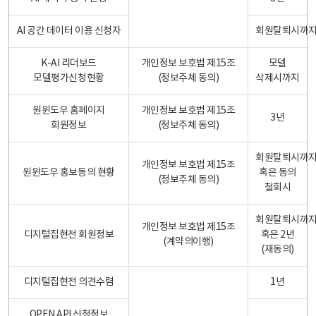
AI 공간 데이터 이용 신청자
회원탈퇴시까
K-AI 리더보드
개인정보 보호법 제15조
모델
모델평가신청현황
(정보주체 동의)
삭제시까지
원윈도우 홈페이지
개인정보 보호법 제15조
3년
회원정보
(정보주체 동의)
회원탈퇴시까
개인정보 보호법 제15조
원윈도우 홍보동의 현황
혹은 동의
(정보주체 동의)
철회시
회원탈퇴시까
개인정보 보호법 제15조
디지털집현전 회원정보
혹은 2년
(계약의이행)
(재동의)
디지털집현전 의견수렴
1년
OPEN API 신청정보