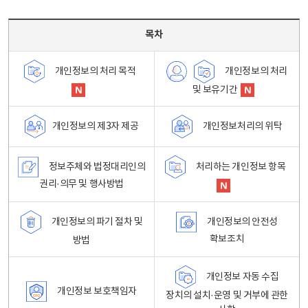
목차 - 개인정보 처리방침 목차를 나타내는표
목차
개인정보의 처리
개인정보의 처리 목적
및 보유기간
개인정보처리의 위탁
개인정보의 제3자 제공
정보주체와 법정대리인의
처리하는 개인정보 항목
권리·의무 및 행사방법
개인정보의 파기 절차 및
개인정보의 안전성
확보조치
방법
개인정보 자동 수집
개인정보 보호책임자
장치의 설치·운영 및 거부에 관한