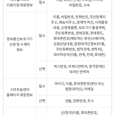
디지털서비스
이름, 휴대폰번호, 이메일, 아이디,
필수
이용지원 회원정보
비밀번호, 소속
이름, 비밀번호, 전화번호, 주민등록지
주소, 배송지주소, 경제적 여건, 사회활동
내용, 신청제품명, 보조기기 활용계획,
주민등록번호, 장애유형, 장애정도,
필수
휴대폰번호(해당하는 경우)수혜이력,
정보통신보조기기
심층상담내용, 법정대리인정보(이름,
신청 및 수혜자
주민등록번호, 법적관계, 연락처),
정보
대리작성자(이름, 관계, 전화, 휴대폰)
팩스번호, 부재시연락처, 청각장애인
선택
대리인 연락처
아이디, 이름, 휴대폰번호(본인 또는
필수
법정대리인), 이메일
스마트쉼센터
홈페이지 회원정보
선택
성별, 전화번호, 주소
(신청자)이름, 휴대폰번호,