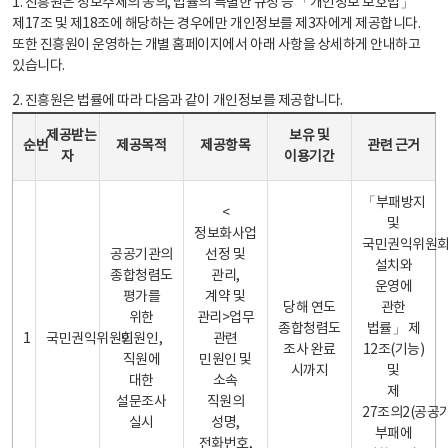
1. 진흥원은 정보주체의 동의, 법률의 특별한 규정 등 「개인정보 보호법」
제17조 및 제18조에 해당하는 경우에만 개인정보를 제3자에게 제공합니다.
또한 진흥원이 운영하는 개별 홈페이지에서 아래 사항을 상세하게 안내하고
있습니다.
2. 진흥원은 법률에 따라 다음과 같이 개인정보를 제공합니다.
개인정보 제공 안내표 - 순번, 제공받는자, 제공목적, 제공항목, 보유 및 이용기간 관련 근거로 구성
제공받는
보유 및
순번
제공목적
제공항목
관련 근거
자
이용기간
「부패방지
<
및
정보화사업
국민권익위원
공공기관의
선정 및
설치와
종합청렴도
관리,
운영에
평가를
계약 및
당해 연도
관한
위한
관리>업무
종합청렴도
법률」 제
1
국민권익위원회
민원인,
관련
조사 완료
12조(기능)
직원에
민원인 및
시까지
및
대한
소속
제
설문조사
직원의
27조의2(공공
실시
성명,
부패에
전화번호,