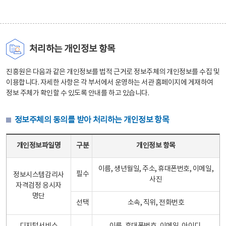
처리하는 개인정보 항목
진흥원은 다음과 같은 개인정보를 법적 근거로 정보주체의 개인정보를 수집 및
이용합니다. 자세한 사항은 각 부서에서 운영하는 서관 홈페이지에 게재하여
정보 주체가 확인할 수 있도록 안내를 하고 있습니다.
정보주체의 동의를 받아 처리하는 개인정보 항목
정보주체의 동의를 받아 처리하는 개인정보 항목 테이블 - 개인정보파일명, 구분, 개인정보 항목으로 구성
개인정보파일명
구분
개인정보 항목
이름, 생년월일, 주소, 휴대폰번호, 이메일,
필수
정보시스템감리사
사진
자격검정 응시자
명단
선택
소속, 직위, 전화번호