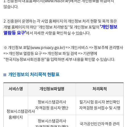
1. 진흥원의 대표홈페이지(www.nia.or.kr)에서는 개인정보를 취급하지
않습니다.
2. 진흥원이 운영하는 각 사업 홈페이지의 개인정보 처리 현황 및 목적 등은
'개인정보
개별 홈페이지의 하단 '개인정보 처리방침' 및 개인정보 포털의
열람등 요구'
에서 자세한 사항을 확인하실 수 있습니다.
※ 개인정보 포털(www.privacy.go.kr) => 개인서비스 => 정보주체 권리행사
=> 개인정보 열람등 요구 => 개인정보 파일 검색 => 기관명에
"한국지능정보사회진흥원"을 입력하면 세부 내용을 확인할 수 있습니다.
개인정보의 처리목적 현황표
개인정보의 처리목적 현황표 - 서비스명, 개인정보파일명, 처리목적으로 구성
서비스명
개인정보파일명
처리목적
정보시스템감리사
필기시험 응시자 본인확인
자격검정 응시자 명단
자격검정 원서접수 및 시행
정보시스템감리사
홈페이지
정보시스템감리사
국가공인민간자격증 관리