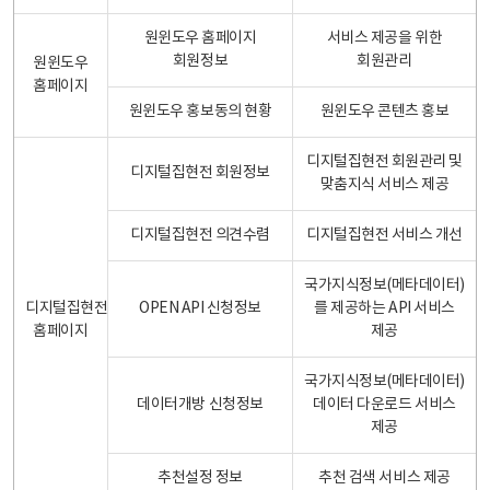
원윈도우 홈페이지
서비스 제공을 위한
회원정보
회원관리
원윈도우
홈페이지
원윈도우 홍보동의 현황
원윈도우 콘텐츠 홍보
디지털집현전 회원관리 및
디지털집현전 회원정보
맞춤지식 서비스 제공
디지털집현전 의견수렴
디지털집현전 서비스 개선
국가지식정보(메타데이터)
디지털집현전
OPEN API 신청정보
를 제공하는 API 서비스
홈페이지
제공
국가지식정보(메타데이터)
데이터개방 신청정보
데이터 다운로드 서비스
제공
추천설정 정보
추천 검색 서비스 제공