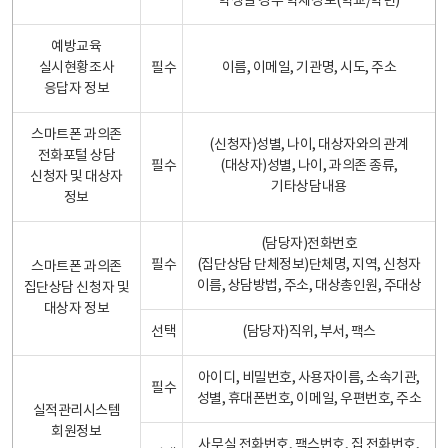
학생일 경우 학제정보(학교/학년)
예방교육
실시현황조사
필수
이름, 이메일, 기관명, 시도, 주소
응답자 정보
스마트폰 과의존
(신청자)성별, 나이, 대상자와의 관계
전화포털 상담
필수
(대상자)성별, 나이, 과의존 종류,
신청자 및 대상자
기타상담내용
정보
(담당자)전화번호
필수
(집단상담 단체정보)단체명, 지역, 신청자
스마트폰 과의존
이름, 상담방법, 주소, 대상총인원, 주대상
집단상담 신청자 및
대상자 정보
선택
(담당자)직위, 부서, 팩스
아이디, 비밀번호, 사용자이름, 소속기관,
필수
성별, 휴대폰번호, 이메일, 우편번호, 주소
실적관리시스템
회원정보
사무실 전화번호, 팩스번호, 집 전화번호,