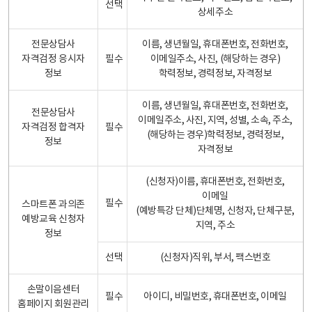
선택
상세주소
전문상담사
이름, 생년월일, 휴대폰번호, 전화번호,
자격검정 응시자
필수
이메일주소, 사진, (해당하는 경우)
정보
학력정보, 경력정보, 자격정보
이름, 생년월일, 휴대폰번호, 전화번호,
전문상담사
이메일주소, 사진, 지역, 성별, 소속, 주소,
자격검정 합격자
필수
(해당하는 경우)학력정보, 경력정보,
정보
자격정보
(신청자)이름, 휴대폰번호, 전화번호,
이메일
필수
스마트폰 과의존
(예방특강 단체)단체명, 신청자, 단체구분,
예방교육 신청자
지역, 주소
정보
선택
(신청자)직위, 부서, 팩스번호
손말이음센터
필수
아이디, 비밀번호, 휴대폰번호, 이메일
홈페이지 회원관리