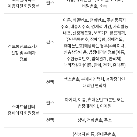
디지털서비스
이름, 휴대폰번호, 이메일, 아이디,
필수
이용지원 회원정보
비밀번호, 소속
이름, 비밀번호, 전화번호, 주민등록지
주소, 배송지주소, 경제적 여건, 사회활동
내용, 신청제품명, 보조기기 활용계획,
주민등록번호, 장애유형, 장애정도,
필수
휴대폰번호(해당하는 경우)수혜이력,
정보통신보조기기
심층상담내용, 법정대리인정보(이름,
신청 및 수혜자
주민등록번호, 법적관계, 연락처),
정보
대리작성자(이름, 관계, 전화, 휴대폰)
팩스번호, 부재시연락처, 청각장애인
선택
대리인 연락처
아이디, 이름, 휴대폰번호(본인 또는
필수
법정대리인), 이메일
스마트쉼센터
홈페이지 회원정보
선택
성별, 전화번호, 주소
(신청자)이름, 휴대폰번호,