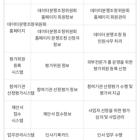
데이터분쟁조정위원회
데이터분쟁조정위원회
홈페이지 회원정보
홈페이지 회원관리
데이터분쟁조정위원회
홈페이지
데이터분쟁조정위원회
데이터 분쟁조정 등
홈페이지 분쟁조정 신청자
민원사무 처리
정보
평가위원
외부전문가 풀 운영을 위한
등록
평가위원 정보
평가위원 등록 신청
시스템
참여기관
참여기관 선정평가 수행 및
참여기관 선정평가 정보
선정평가시스템
평가비 지급
제안서
사업자 선정을 위한 평가·
접수
제안서 접수정보
심의 및 사업관리
시스템
업무관리시스템
인사기록카드
인사 업무 수행