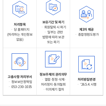
보유기간 및 파기
처리항목
ㆍ 회원탈퇴 시 파기
ㆍ 당 홈페이지
제3자 제공
ㆍ 일부는 관련
(처리하는 개인정보
ㆍ 종합청렴도평가
법령에 따라 보관
없음)
또는 파기
정보주체의 권리의무
고충사항 처리부서
ㆍ 열람·정정·삭제·
처리방침변경
ㆍ 정보보안정책팀
처리정지·동의철회
ㆍ '26.5.4. 시행
ㆍ 053-230-1035
ㆍ이의제기 절차