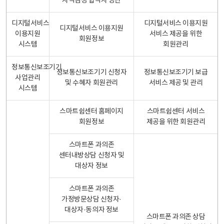
자격검정 합격자 명단
디지털서비스
디지털서비스 이용지원
디지털서비스 이용지원
이용지원
서비스 제공을 위한
회원정보
시스템
회원관리
정보통신보조기기
정보통신보조기기 신청자
정보통신보조기기 보급
사업관리
및 수혜자 회원관리
서비스 제공 및 관리
시스템
스마트쉼센터 홈페이지
스마트쉼센터 서비스
회원정보
제공을 위한 회원관리
스마트폰 과의존
센터내방상담 신청자 및
대상자 정보
스마트폰 과의존
가정방문상담 신청자·
대상자·동의자 정보
스마트폰 과의존 상담