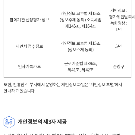
개인정보 :
개인정보 보호법 제15조
평가위원탈퇴
참여기관 선정평가 정보
(정보주체 동의) 소득세법
녹화영상 :
제145조, 제164조
1년
개인정보 보호법 제15조
제안서 접수정보
5년
(정보주체 동의)
근로기준법 제39조,
인사기록카드
준영구
제41조, 제42조
또한, 진흥원 각 부서에서 운영하는 개인정보 파일은
'개인정보 포털'
에서
안내하고 있습니다.
개인정보의 제3자 제공