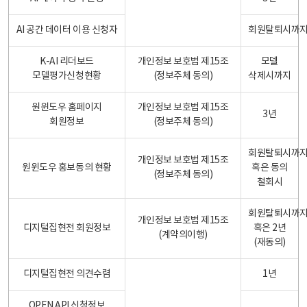
AI 공간 데이터 이용 신청자
회원탈퇴시까
K-AI 리더보드
개인정보 보호법 제15조
모델
모델평가신청현황
(정보주체 동의)
삭제시까지
원윈도우 홈페이지
개인정보 보호법 제15조
3년
회원정보
(정보주체 동의)
회원탈퇴시까
개인정보 보호법 제15조
원윈도우 홍보동의 현황
혹은 동의
(정보주체 동의)
철회시
회원탈퇴시까
개인정보 보호법 제15조
디지털집현전 회원정보
혹은 2년
(계약의이행)
(재동의)
디지털집현전 의견수렴
1년
OPEN API 신청정보