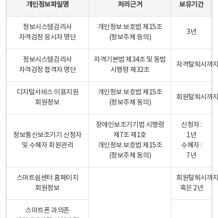
개인정보파일명
처리근거
보유기간
정보시스템감리사
개인정보 보호법 제15조
3년
자격검정 응시자 명단
(정보주체 등의)
정보시스템감리사
자격기본법 제34조 및 동법
자격탈퇴시까
자격검정 합격자 명단
시행령 제32조
디지털서비스 이용지원
개인정보 보호법 제15조
회원탈퇴시까
회원정보
(정보주체 동의)
장애인보조기기법 시행령
신청자 :
정보통신보조기기 신청자
제7조 제1호
1년
및 수혜자 회원관리
개인정보 보호법 제15조
수혜자 :
(정보주체 동의)
7년
스마트쉼센터 홈페이지
회원탈퇴시까
회원정보
혹은 2년
스마트폰 과의존