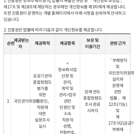
1. 진흥원은 정보주체의 동의, 법률의 특별한 규정 등 「개인정보 보호법」
제17조 및 제18조에 해당하는 경우에만 개인정보를 제3자에게 제공합니다.
또한 진흥원이 운영하는 개별 홈페이지에서 아래 사항을 상세하게 안내하고
있습니다.
2. 진흥원은 법률에 따라 다음과 같이 개인정보를 제공합니다.
개인정보 제공 안내표 - 순번, 제공받는자, 제공목적, 제공항목, 보유 및 이용기간 관련 근거로 구성
제공받는
보유 및
순번
제공목적
제공항목
관련 근거
자
이용기간
「부패방지
<
및
정보화사업
국민권익위원
공공기관의
선정 및
설치와
종합청렴도
관리,
운영에
평가를
계약 및
당해 연도
관한
위한
관리>업무
종합청렴도
법률」 제
1
국민권익위원회
민원인,
관련
조사 완료
12조(기능)
직원에
민원인 및
시까지
및
대한
소속
제
설문조사
직원의
27조의2(공공
실시
성명,
부패에
전화번호,