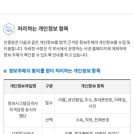
처리하는 개인정보 항목
진흥원은 다음과 같은 개인정보를 법적 근거로 정보주체의 개인정보를 수집 및
이용합니다. 자세한 사항은 각 부서에서 운영하는 서관 홈페이지에 게재하여
정보 주체가 확인할 수 있도록 안내를 하고 있습니다.
정보주체의 동의를 받아 처리하는 개인정보 항목
정보주체의 동의를 받아 처리하는 개인정보 항목 테이블 - 개인정보파일명, 구분, 개인정보 항목으로 구성
개인정보파일명
구분
개인정보 항목
이름, 생년월일, 주소, 휴대폰번호, 이메일,
필수
정보시스템감리사
사진
자격검정 응시자
명단
선택
소속, 직위, 전화번호