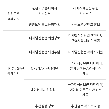
원윈도우 홈페이지
서비스 제공을 위한
회원정보
회원관리
원윈도우
홈페이지
원윈도우 홍보동의 현황
원윈도우 콘텐츠 홍보
디지털집현전 회원관리 및
디지털집현전 회원정보
맞춤지식 서비스 제공
디지털집현전 의견수렴
디지털집현전 서비스 개선
국가지식정보(메타데이터)
디지털집현전
OPEN API 신청정보
를 제공하는 API 서비스
홈페이지
제공
국가지식정보(메타데이터)
데이터개방 신청정보
데이터 다운로드 서비스
제공
추천설정 정보
추천 검색 서비스 제공