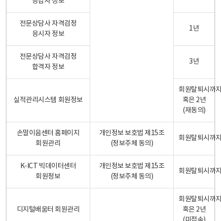
응답자 정보
전문상담사 자격검정
1년
응시자 정보
전문상담사 자격검정
3년
합격자 정보
회원탈퇴시까
실적관리시스템 회원정보
혹은 2년
(재동의)
손말이음센터 홈페이지
개인정보 보호법 제15조
회원탈퇴시까
회원관리
(정보주체 동의)
K-ICT 빅데이터센터
개인정보 보호법 제15조
회원탈퇴시까
회원정보
(정보주체 동의)
회원탈퇴시까
디지털배움터 회원관리
혹은 2년
(미접속)