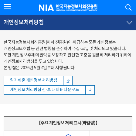
본문
전체메뉴
전체메뉴 열기
검
한국지능정보사회진흥원
바로가기
바로가기
개인정보처리방침
한국지능정보사회진흥원(이하 진흥원)이 취급하는 모든 개인정보는
개인정보보호법 등 관련 법령을 준수하여 수집·보유 및 처리되고 있습니다.
또한 개인정보주체의 권익을 보장하고 관련한 고충을 원활히 처리하기 위하여
개인정보처리방침을 두고 있습니다.
본 방침은 2026년 5월 4일부터 시행됩니다.
알기쉬운 개인정보 처리방침
개인정보 처리방침 전·후 대비표 다운로드
주요 개인정보 처리 표시(라벨링) - 주요 개인정보 처리 표시를 나타내는표
【주요 개인정보 처리 표시(라벨링)】