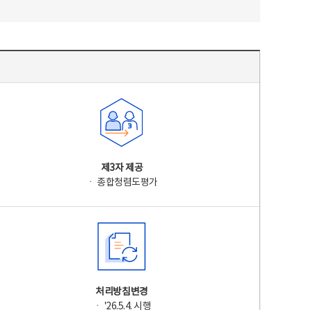
제3자 제공
ㆍ 종합청렴도평가
처리방침변경
ㆍ '26.5.4. 시행