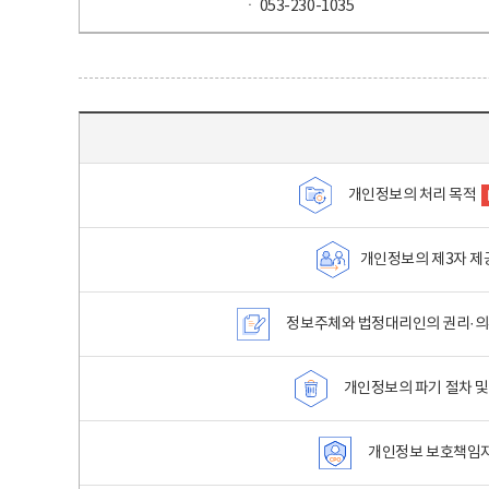
ㆍ 053-230-1035
목차 - 개인정보 처리방침 목차를 나타내는표
개인정보의 처리 목적
개인정보의 제3자 제
정보주체와 법정대리인의 권리·의
개인정보의 파기 절차 및
개인정보 보호책임