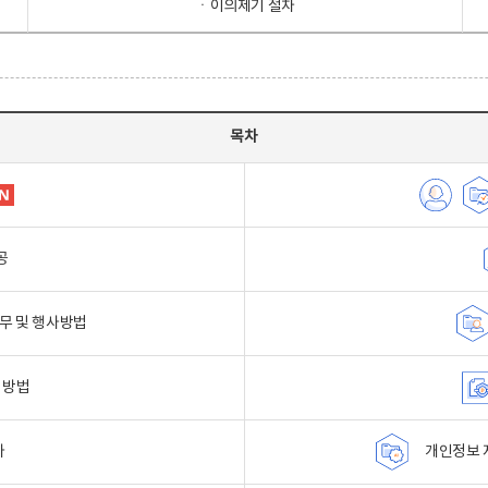
ㆍ이의제기 절차
목차
공
무 및 행사방법
 방법
자
개인정보 자