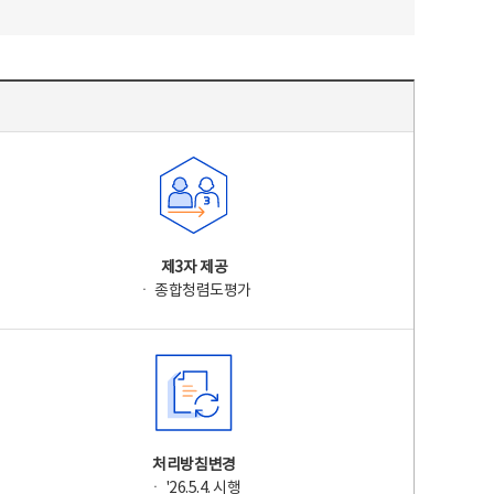
제3자 제공
ㆍ 종합청렴도평가
처리방침변경
ㆍ '26.5.4. 시행