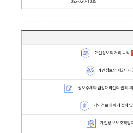
ㆍ 053-230-1035
목차 - 개인정보 처리방침 목차를 나타내는표
개인정보의 처리 목적
개인정보의 제3자 제
정보주체와 법정대리인의 권리·의
개인정보의 파기 절차 및
개인정보 보호책임