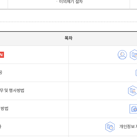
ㆍ이의제기 절차
목차
공
무 및 행사방법
 방법
자
개인정보 자