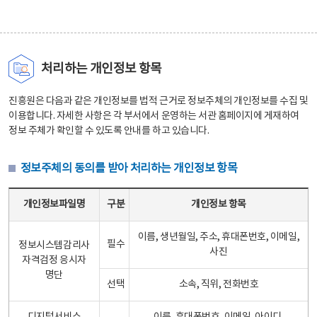
처리하는 개인정보 항목
진흥원은 다음과 같은 개인정보를 법적 근거로 정보주체의 개인정보를 수집 및
이용합니다. 자세한 사항은 각 부서에서 운영하는 서관 홈페이지에 게재하여
정보 주체가 확인할 수 있도록 안내를 하고 있습니다.
정보주체의 동의를 받아 처리하는 개인정보 항목
정보주체의 동의를 받아 처리하는 개인정보 항목 테이블 - 개인정보파일명, 구분, 개인정보 항목으로 구성
개인정보파일명
구분
개인정보 항목
이름, 생년월일, 주소, 휴대폰번호, 이메일,
필수
정보시스템감리사
사진
자격검정 응시자
명단
선택
소속, 직위, 전화번호