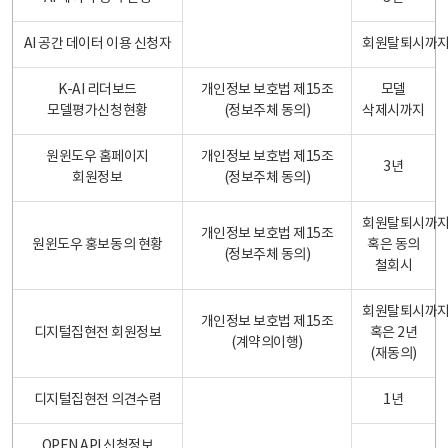
AI 공간 데이터 이용 신청자
회원탈퇴시까
K-AI 리더보드
개인정보 보호법 제15조
모델
모델평가신청현황
(정보주체 동의)
삭제시까지
원윈도우 홈페이지
개인정보 보호법 제15조
3년
회원정보
(정보주체 동의)
회원탈퇴시까
개인정보 보호법 제15조
원윈도우 홍보동의 현황
혹은 동의
(정보주체 동의)
철회시
회원탈퇴시까
개인정보 보호법 제15조
디지털집현전 회원정보
혹은 2년
(계약의이행)
(재동의)
디지털집현전 의견수렴
1년
OPEN API 신청정보