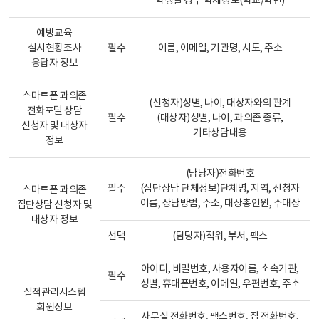
학생일 경우 학제정보(학교/학년)
예방교육
실시현황조사
필수
이름, 이메일, 기관명, 시도, 주소
응답자 정보
스마트폰 과의존
(신청자)성별, 나이, 대상자와의 관계
전화포털 상담
필수
(대상자)성별, 나이, 과의존 종류,
신청자 및 대상자
기타상담내용
정보
(담당자)전화번호
필수
(집단상담 단체정보)단체명, 지역, 신청자
스마트폰 과의존
이름, 상담방법, 주소, 대상총인원, 주대상
집단상담 신청자 및
대상자 정보
선택
(담당자)직위, 부서, 팩스
아이디, 비밀번호, 사용자이름, 소속기관,
필수
성별, 휴대폰번호, 이메일, 우편번호, 주소
실적관리시스템
회원정보
사무실 전화번호, 팩스번호, 집 전화번호,