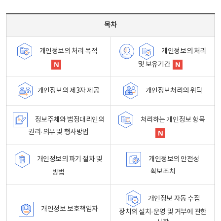
목차 - 개인정보 처리방침 목차를 나타내는표
목차
개인정보의 처리
개인정보의 처리 목적
및 보유기간
개인정보처리의 위탁
개인정보의 제3자 제공
정보주체와 법정대리인의
처리하는 개인정보 항목
권리·의무 및 행사방법
개인정보의 파기 절차 및
개인정보의 안전성
확보조치
방법
개인정보 자동 수집
개인정보 보호책임자
장치의 설치·운영 및 거부에 관한