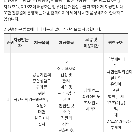
1. 진흥원은 정보주체의 동의, 법률의 특별한 규정 등 「개인정보 보호법」
제17조 및 제18조에 해당하는 경우에만 개인정보를 제3자에게 제공합니다.
또한 진흥원이 운영하는 개별 홈페이지에서 아래 사항을 상세하게 안내하고
있습니다.
2. 진흥원은 법률에 따라 다음과 같이 개인정보를 제공합니다.
개인정보 제공 안내표 - 순번, 제공받는자, 제공목적, 제공항목, 보유 및 이용기간 관련 근거로 구성
제공받는
보유 및
순번
제공목적
제공항목
관련 근거
자
이용기간
「부패방지
<
및
정보화사업
국민권익위원
공공기관의
선정 및
설치와
종합청렴도
관리,
운영에
평가를
계약 및
당해 연도
관한
위한
관리>업무
종합청렴도
법률」 제
1
국민권익위원회
민원인,
관련
조사 완료
12조(기능)
직원에
민원인 및
시까지
및
대한
소속
제
설문조사
직원의
27조의2(공공
실시
성명,
부패에
전화번호,