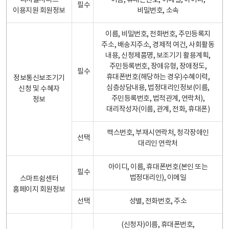
디지털서비스
이름, 휴대폰번호, 이메일, 아이디,
필수
이용지원 회원정보
비밀번호, 소속
이름, 비밀번호, 전화번호, 주민등록지
주소, 배송지주소, 경제적 여건, 사회활동
내용, 신청제품명, 보조기기 활용계획,
주민등록번호, 장애유형, 장애정도,
필수
휴대폰번호(해당하는 경우)수혜이력,
정보통신보조기기
심층상담내용, 법정대리인정보(이름,
신청 및 수혜자
주민등록번호, 법적관계, 연락처),
정보
대리작성자(이름, 관계, 전화, 휴대폰)
팩스번호, 부재시연락처, 청각장애인
선택
대리인 연락처
아이디, 이름, 휴대폰번호(본인 또는
필수
법정대리인), 이메일
스마트쉼센터
홈페이지 회원정보
선택
성별, 전화번호, 주소
(신청자)이름, 휴대폰번호,