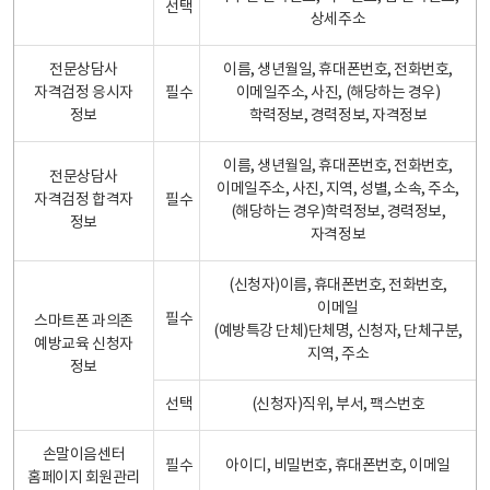
선택
상세주소
전문상담사
이름, 생년월일, 휴대폰번호, 전화번호,
자격검정 응시자
필수
이메일주소, 사진, (해당하는 경우)
정보
학력정보, 경력정보, 자격정보
이름, 생년월일, 휴대폰번호, 전화번호,
전문상담사
이메일주소, 사진, 지역, 성별, 소속, 주소,
자격검정 합격자
필수
(해당하는 경우)학력정보, 경력정보,
정보
자격정보
(신청자)이름, 휴대폰번호, 전화번호,
이메일
필수
스마트폰 과의존
(예방특강 단체)단체명, 신청자, 단체구분,
예방교육 신청자
지역, 주소
정보
선택
(신청자)직위, 부서, 팩스번호
손말이음센터
필수
아이디, 비밀번호, 휴대폰번호, 이메일
홈페이지 회원관리