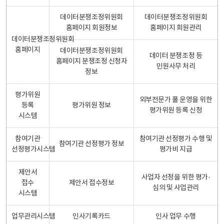
데이터분쟁조정위원회
데이터분쟁조정위원회
홈페이지 회원정보
홈페이지 회원관리
데이터분쟁조정위원회
홈페이지
데이터분쟁조정위원회
데이터 분쟁조정 등
홈페이지 분쟁조정 신청자
민원사무 처리
정보
평가위원
외부전문가 풀 운영을 위한
등록
평가위원 정보
평가위원 등록 신청
시스템
참여기관
참여기관 선정평가 수행 및
참여기관 선정평가 정보
선정평가시스템
평가비 지급
제안서
사업자 선정을 위한 평가·
접수
제안서 접수정보
심의 및 사업관리
시스템
업무관리시스템
인사기록카드
인사 업무 수행