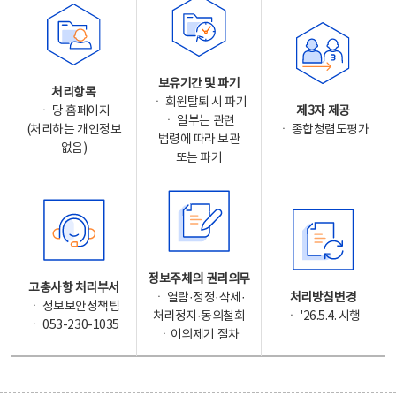
보유기간 및 파기
처리항목
ㆍ 회원탈퇴 시 파기
ㆍ 당 홈페이지
제3자 제공
ㆍ 일부는 관련
(처리하는 개인정보
ㆍ 종합청렴도평가
법령에 따라 보관
없음)
또는 파기
정보주체의 권리의무
고충사항 처리부서
ㆍ 열람·정정·삭제·
처리방침변경
ㆍ 정보보안정책팀
처리정지·동의철회
ㆍ '26.5.4. 시행
ㆍ 053-230-1035
ㆍ이의제기 절차