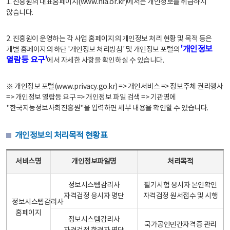
1. 진흥원의 대표홈페이지(www.nia.or.kr)에서는 개인정보를 취급하지
않습니다.
2. 진흥원이 운영하는 각 사업 홈페이지의 개인정보 처리 현황 및 목적 등은
'개인정보
개별 홈페이지의 하단 '개인정보 처리방침' 및 개인정보 포털의
열람등 요구'
에서 자세한 사항을 확인하실 수 있습니다.
※ 개인정보 포털(www.privacy.go.kr) => 개인서비스 => 정보주체 권리행사
=> 개인정보 열람등 요구 => 개인정보 파일 검색 => 기관명에
"한국지능정보사회진흥원"을 입력하면 세부 내용을 확인할 수 있습니다.
개인정보의 처리목적 현황표
개인정보의 처리목적 현황표 - 서비스명, 개인정보파일명, 처리목적으로 구성
서비스명
개인정보파일명
처리목적
정보시스템감리사
필기시험 응시자 본인확인
자격검정 응시자 명단
자격검정 원서접수 및 시행
정보시스템감리사
홈페이지
정보시스템감리사
국가공인민간자격증 관리