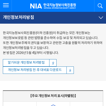
본문
전체메뉴
전체메뉴 열기
검
한국지능정보사회진흥원
바로가기
바로가기
개인정보처리방침
한국지능정보사회진흥원(이하 진흥원)이 취급하는 모든 개인정보는
개인정보보호법 등 관련 법령을 준수하여 수집·보유 및 처리되고 있습니다.
또한 개인정보주체의 권익을 보장하고 관련한 고충을 원활히 처리하기 위하여
개인정보처리방침을 두고 있습니다.
본 방침은 2026년 5월 4일부터 시행됩니다.
알기쉬운 개인정보 처리방침
개인정보 처리방침 전·후 대비표 다운로드
주요 개인정보 처리 표시(라벨링) - 주요 개인정보 처리 표시를 나타내는표
【주요 개인정보 처리 표시(라벨링)】