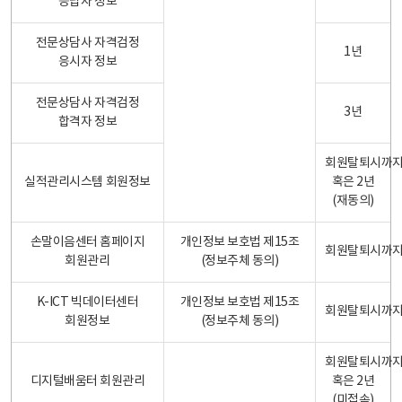
응답자 정보
전문상담사 자격검정
1년
응시자 정보
전문상담사 자격검정
3년
합격자 정보
회원탈퇴시까
실적관리시스템 회원정보
혹은 2년
(재동의)
손말이음센터 홈페이지
개인정보 보호법 제15조
회원탈퇴시까
회원관리
(정보주체 동의)
K-ICT 빅데이터센터
개인정보 보호법 제15조
회원탈퇴시까
회원정보
(정보주체 동의)
회원탈퇴시까
디지털배움터 회원관리
혹은 2년
(미접속)