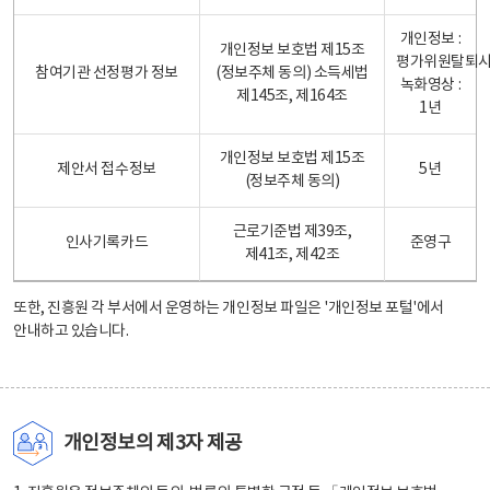
개인정보 :
개인정보 보호법 제15조
평가위원탈퇴
참여기관 선정평가 정보
(정보주체 동의) 소득세법
녹화영상 :
제145조, 제164조
1년
개인정보 보호법 제15조
제안서 접수정보
5년
(정보주체 동의)
근로기준법 제39조,
인사기록카드
준영구
제41조, 제42조
또한, 진흥원 각 부서에서 운영하는 개인정보 파일은
'개인정보 포털'
에서
안내하고 있습니다.
개인정보의 제3자 제공