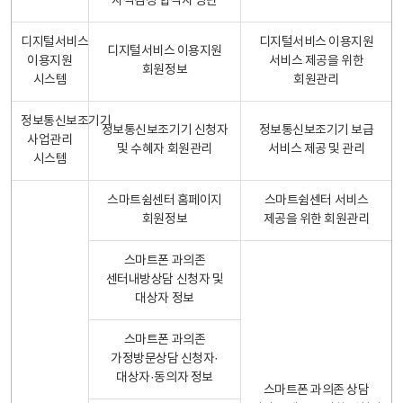
자격검정 합격자 명단
디지털서비스
디지털서비스 이용지원
디지털서비스 이용지원
이용지원
서비스 제공을 위한
회원정보
시스템
회원관리
정보통신보조기기
정보통신보조기기 신청자
정보통신보조기기 보급
사업관리
및 수혜자 회원관리
서비스 제공 및 관리
시스템
스마트쉼센터 홈페이지
스마트쉼센터 서비스
회원정보
제공을 위한 회원관리
스마트폰 과의존
센터내방상담 신청자 및
대상자 정보
스마트폰 과의존
가정방문상담 신청자·
대상자·동의자 정보
스마트폰 과의존 상담