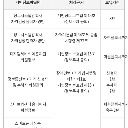
개인정보파일명
처리근거
보유기간
정보시스템감리사
개인정보 보호법 제15조
3년
자격검정 응시자 명단
(정보주체 등의)
정보시스템감리사
자격기본법 제34조 및 동법
자격탈퇴시까
자격검정 합격자 명단
시행령 제32조
디지털서비스 이용지원
개인정보 보호법 제15조
회원탈퇴시까
회원정보
(정보주체 동의)
장애인보조기기법 시행령
신청자 :
정보통신보조기기 신청자
제7조 제1호
1년
및 수혜자 회원관리
개인정보 보호법 제15조
수혜자 :
(정보주체 동의)
7년
스마트쉼센터 홈페이지
회원탈퇴시까
회원정보
혹은 2년
스마트폰 과의존