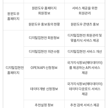
원윈도우 홈페이지
서비스 제공을 위한
회원정보
회원관리
원윈도우
홈페이지
원윈도우 홍보동의 현황
원윈도우 콘텐츠 홍보
디지털집현전 회원관리 및
디지털집현전 회원정보
맞춤지식 서비스 제공
디지털집현전 의견수렴
디지털집현전 서비스 개선
국가지식정보(메타데이터)
디지털집현전
OPEN API 신청정보
를 제공하는 API 서비스
홈페이지
제공
국가지식정보(메타데이터)
데이터개방 신청정보
데이터 다운로드 서비스
제공
추천설정 정보
추천 검색 서비스 제공