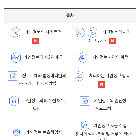
목차 - 개인정보 처리방침 목차를 나타내는표
목차
개인정보의 처리
개인정보의 처리 목적
및 보유기간
개인정보처리의 위탁
개인정보의 제3자 제공
정보주체와 법정대리인의
처리하는 개인정보 항목
권리·의무 및 행사방법
개인정보의 파기 절차 및
개인정보의 안전성
확보조치
방법
개인정보 자동 수집
개인정보 보호책임자
장치의 설치·운영 및 거부에 관한