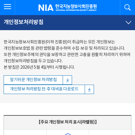
본문
전체메뉴
전체메뉴 열기
검
한국지능정보사회진흥원
바로가기
바로가기
개인정보처리방침
한국지능정보사회진흥원(이하 진흥원)이 취급하는 모든 개인정보는
개인정보보호법 등 관련 법령을 준수하여 수집·보유 및 처리되고 있습니다.
또한 개인정보주체의 권익을 보장하고 관련한 고충을 원활히 처리하기 위하여
개인정보처리방침을 두고 있습니다.
본 방침은 2026년 5월 4일부터 시행됩니다.
알기쉬운 개인정보 처리방침
개인정보 처리방침 전·후 대비표 다운로드
주요 개인정보 처리 표시(라벨링) - 주요 개인정보 처리 표시를 나타내는표
【주요 개인정보 처리 표시(라벨링)】