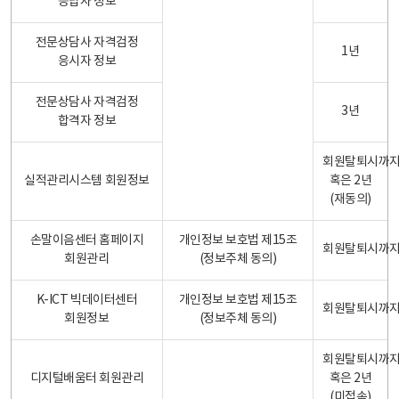
응답자 정보
전문상담사 자격검정
1년
응시자 정보
전문상담사 자격검정
3년
합격자 정보
회원탈퇴시까
실적관리시스템 회원정보
혹은 2년
(재동의)
손말이음센터 홈페이지
개인정보 보호법 제15조
회원탈퇴시까
회원관리
(정보주체 동의)
K-ICT 빅데이터센터
개인정보 보호법 제15조
회원탈퇴시까
회원정보
(정보주체 동의)
회원탈퇴시까
디지털배움터 회원관리
혹은 2년
(미접속)