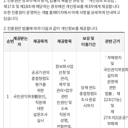
1. 진흥원은 정보주체의 동의, 법률의 특별한 규정 등 「개인정보 보호법」
제17조 및 제18조에 해당하는 경우에만 개인정보를 제3자에게 제공합니다.
또한 진흥원이 운영하는 개별 홈페이지에서 아래 사항을 상세하게 안내하고
있습니다.
2. 진흥원은 법률에 따라 다음과 같이 개인정보를 제공합니다.
개인정보 제공 안내표 - 순번, 제공받는자, 제공목적, 제공항목, 보유 및 이용기간 관련 근거로 구성
제공받는
보유 및
순번
제공목적
제공항목
관련 근거
자
이용기간
「부패방지
<
및
정보화사업
국민권익위원
공공기관의
선정 및
설치와
종합청렴도
관리,
운영에
평가를
계약 및
당해 연도
관한
위한
관리>업무
종합청렴도
법률」 제
1
국민권익위원회
민원인,
관련
조사 완료
12조(기능)
직원에
민원인 및
시까지
및
대한
소속
제
설문조사
직원의
27조의2(공공
실시
성명,
부패에
전화번호,