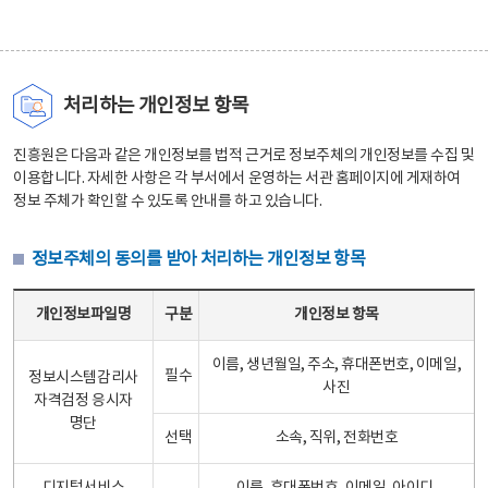
처리하는 개인정보 항목
진흥원은 다음과 같은 개인정보를 법적 근거로 정보주체의 개인정보를 수집 및
이용합니다. 자세한 사항은 각 부서에서 운영하는 서관 홈페이지에 게재하여
정보 주체가 확인할 수 있도록 안내를 하고 있습니다.
정보주체의 동의를 받아 처리하는 개인정보 항목
정보주체의 동의를 받아 처리하는 개인정보 항목 테이블 - 개인정보파일명, 구분, 개인정보 항목으로 구성
개인정보파일명
구분
개인정보 항목
이름, 생년월일, 주소, 휴대폰번호, 이메일,
필수
정보시스템감리사
사진
자격검정 응시자
명단
선택
소속, 직위, 전화번호