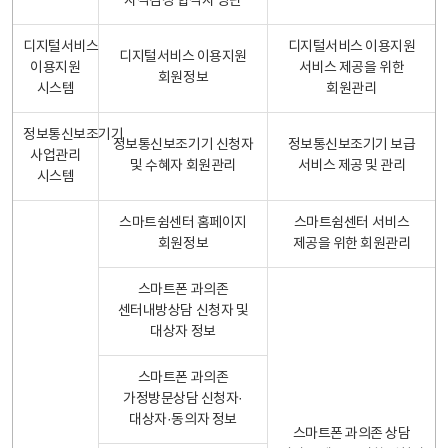
자격검정 합격자 명단
디지털서비스
디지털서비스 이용지원
디지털서비스 이용지원
이용지원
서비스 제공을 위한
회원정보
시스템
회원관리
정보통신보조기기
정보통신보조기기 신청자
정보통신보조기기 보급
사업관리
및 수혜자 회원관리
서비스 제공 및 관리
시스템
스마트쉼센터 홈페이지
스마트쉼센터 서비스
회원정보
제공을 위한 회원관리
스마트폰 과의존
센터내방상담 신청자 및
대상자 정보
스마트폰 과의존
가정방문상담 신청자·
대상자·동의자 정보
스마트폰 과의존 상담