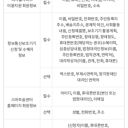
디지털서비스
이름, 휴대폰번호, 이메일, 아이디,
필수
이용지원 회원정보
비밀번호, 소속
이름, 비밀번호, 전화번호, 주민등록지
주소, 배송지주소, 경제적 여건, 사회활동
내용, 신청제품명, 보조기기 활용계획,
주민등록번호, 장애유형, 장애정도,
필수
휴대폰번호(해당하는 경우)수혜이력,
정보통신보조기기
심층상담내용, 법정대리인정보(이름,
신청 및 수혜자
주민등록번호, 법적관계, 연락처),
정보
대리작성자(이름, 관계, 전화, 휴대폰)
팩스번호, 부재시연락처, 청각장애인
선택
대리인 연락처
아이디, 이름, 휴대폰번호(본인 또는
필수
법정대리인), 이메일
스마트쉼센터
홈페이지 회원정보
선택
성별, 전화번호, 주소
(신청자)이름, 휴대폰번호,