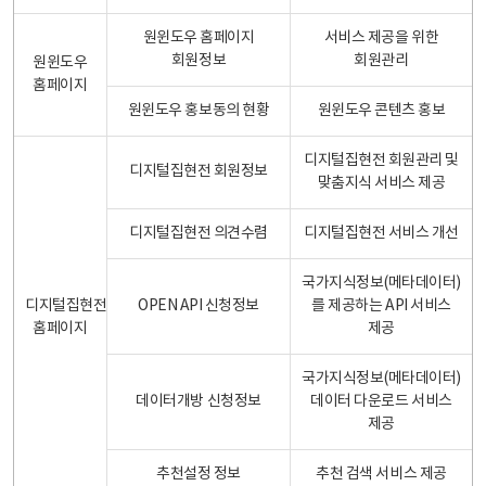
원윈도우 홈페이지
서비스 제공을 위한
회원정보
회원관리
원윈도우
홈페이지
원윈도우 홍보동의 현황
원윈도우 콘텐츠 홍보
디지털집현전 회원관리 및
디지털집현전 회원정보
맞춤지식 서비스 제공
디지털집현전 의견수렴
디지털집현전 서비스 개선
국가지식정보(메타데이터)
디지털집현전
OPEN API 신청정보
를 제공하는 API 서비스
홈페이지
제공
국가지식정보(메타데이터)
데이터개방 신청정보
데이터 다운로드 서비스
제공
추천설정 정보
추천 검색 서비스 제공