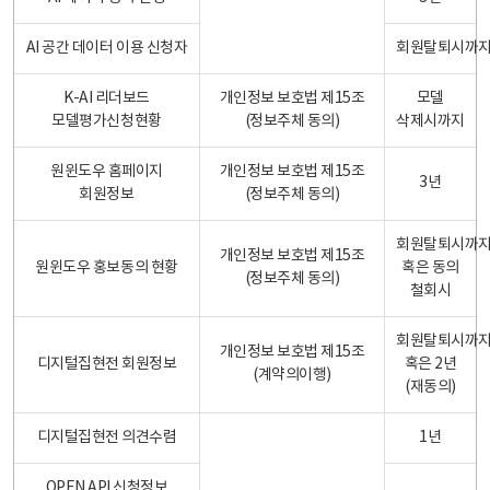
AI 공간 데이터 이용 신청자
회원탈퇴시까
K-AI 리더보드
개인정보 보호법 제15조
모델
모델평가신청현황
(정보주체 동의)
삭제시까지
원윈도우 홈페이지
개인정보 보호법 제15조
3년
회원정보
(정보주체 동의)
회원탈퇴시까
개인정보 보호법 제15조
원윈도우 홍보동의 현황
혹은 동의
(정보주체 동의)
철회시
회원탈퇴시까
개인정보 보호법 제15조
디지털집현전 회원정보
혹은 2년
(계약의이행)
(재동의)
디지털집현전 의견수렴
1년
OPEN API 신청정보