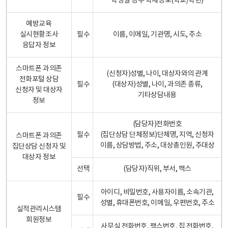
학생일 경우 학제정보(학교/학년)
예방교육
실시현황조사
필수
이름, 이메일, 기관명, 시도, 주소
응답자 정보
스마트폰 과의존
(신청자)성별, 나이, 대상자와의 관계
전화포털 상담
필수
(대상자)성별, 나이, 과의존 종류,
신청자 및 대상자
기타상담내용
정보
(담당자)전화번호
필수
(집단상담 단체정보)단체명, 지역, 신청자
스마트폰 과의존
이름, 상담방법, 주소, 대상총인원, 주대상
집단상담 신청자 및
대상자 정보
선택
(담당자)직위, 부서, 팩스
아이디, 비밀번호, 사용자이름, 소속기관,
필수
성별, 휴대폰번호, 이메일, 우편번호, 주소
실적관리시스템
회원정보
사무실 전화번호, 팩스번호, 집 전화번호,