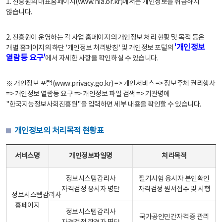
1. 진흥원의 대표홈페이지(www.nia.or.kr)에서는 개인정보를 취급하지
않습니다.
2. 진흥원이 운영하는 각 사업 홈페이지의 개인정보 처리 현황 및 목적 등은
'개인정보
개별 홈페이지의 하단 '개인정보 처리방침' 및 개인정보 포털의
열람등 요구'
에서 자세한 사항을 확인하실 수 있습니다.
※ 개인정보 포털(www.privacy.go.kr) => 개인서비스 => 정보주체 권리행사
=> 개인정보 열람등 요구 => 개인정보 파일 검색 => 기관명에
"한국지능정보사회진흥원"을 입력하면 세부 내용을 확인할 수 있습니다.
개인정보의 처리목적 현황표
개인정보의 처리목적 현황표 - 서비스명, 개인정보파일명, 처리목적으로 구성
서비스명
개인정보파일명
처리목적
정보시스템감리사
필기시험 응시자 본인확인
자격검정 응시자 명단
자격검정 원서접수 및 시행
정보시스템감리사
홈페이지
정보시스템감리사
국가공인민간자격증 관리