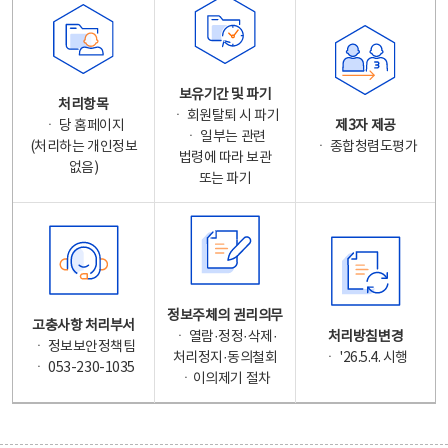
보유기간 및 파기
처리항목
ㆍ 회원탈퇴 시 파기
ㆍ 당 홈페이지
제3자 제공
ㆍ 일부는 관련
(처리하는 개인정보
ㆍ 종합청렴도평가
법령에 따라 보관
없음)
또는 파기
정보주체의 권리의무
고충사항 처리부서
ㆍ 열람·정정·삭제·
처리방침변경
ㆍ 정보보안정책팀
처리정지·동의철회
ㆍ '26.5.4. 시행
ㆍ 053-230-1035
ㆍ이의제기 절차