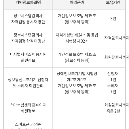
개인정보파일명
처리근거
보유기간
정보시스템감리사
개인정보 보호법 제15조
3년
자격검정 응시자 명단
(정보주체 등의)
정보시스템감리사
자격기본법 제34조 및 동법
자격탈퇴시까
자격검정 합격자 명단
시행령 제32조
디지털서비스 이용지원
개인정보 보호법 제15조
회원탈퇴시까
회원정보
(정보주체 동의)
장애인보조기기법 시행령
신청자 :
정보통신보조기기 신청자
제7조 제1호
1년
및 수혜자 회원관리
개인정보 보호법 제15조
수혜자 :
(정보주체 동의)
7년
스마트쉼센터 홈페이지
회원탈퇴시까
회원정보
혹은 2년
스마트폰 과의존