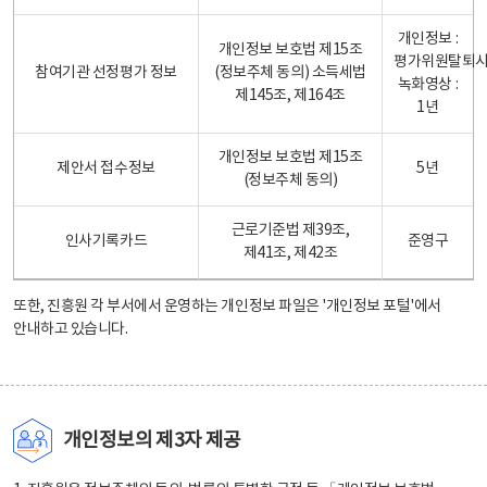
개인정보 :
개인정보 보호법 제15조
평가위원탈퇴
참여기관 선정평가 정보
(정보주체 동의) 소득세법
녹화영상 :
제145조, 제164조
1년
개인정보 보호법 제15조
제안서 접수정보
5년
(정보주체 동의)
근로기준법 제39조,
인사기록카드
준영구
제41조, 제42조
또한, 진흥원 각 부서에서 운영하는 개인정보 파일은
'개인정보 포털'
에서
안내하고 있습니다.
개인정보의 제3자 제공