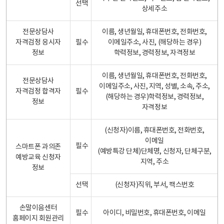
선택
상세주소
전문상담사
이름, 생년월일, 휴대폰번호, 전화번호,
자격검정 응시자
필수
이메일주소, 사진, (해당하는 경우)
정보
학력정보, 경력정보, 자격정보
이름, 생년월일, 휴대폰번호, 전화번호,
전문상담사
이메일주소, 사진, 지역, 성별, 소속, 주소,
자격검정 합격자
필수
(해당하는 경우)학력정보, 경력정보,
정보
자격정보
(신청자)이름, 휴대폰번호, 전화번호,
이메일
필수
스마트폰 과의존
(예방특강 단체)단체명, 신청자, 단체구분,
예방교육 신청자
지역, 주소
정보
선택
(신청자)직위, 부서, 팩스번호
손말이음센터
필수
아이디, 비밀번호, 휴대폰번호, 이메일
홈페이지 회원관리