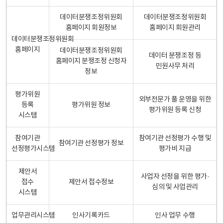
데이터분쟁조정위원회
데이터분쟁조정위원회
홈페이지 회원정보
홈페이지 회원관리
데이터분쟁조정위원회
홈페이지
데이터분쟁조정위원회
데이터 분쟁조정 등
홈페이지 분쟁조정 신청자
민원사무 처리
정보
평가위원
외부전문가 풀 운영을 위한
등록
평가위원 정보
평가위원 등록 신청
시스템
참여기관
참여기관 선정평가 수행 및
참여기관 선정평가 정보
선정평가시스템
평가비 지급
제안서
사업자 선정을 위한 평가·
접수
제안서 접수정보
심의 및 사업관리
시스템
업무관리시스템
인사기록카드
인사 업무 수행