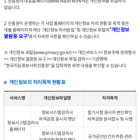
1. 진흥원의 대표홈페이지(www.nia.or.kr)에서는 개인정보를 취급하지
않습니다.
2. 진흥원이 운영하는 각 사업 홈페이지의 개인정보 처리 현황 및 목적 등은
'개인정보
개별 홈페이지의 하단 '개인정보 처리방침' 및 개인정보 포털의
열람등 요구'
에서 자세한 사항을 확인하실 수 있습니다.
※ 개인정보 포털(www.privacy.go.kr) => 개인서비스 => 정보주체 권리행사
=> 개인정보 열람등 요구 => 개인정보 파일 검색 => 기관명에
"한국지능정보사회진흥원"을 입력하면 세부 내용을 확인할 수 있습니다.
개인정보의 처리목적 현황표
개인정보의 처리목적 현황표 - 서비스명, 개인정보파일명, 처리목적으로 구성
서비스명
개인정보파일명
처리목적
정보시스템감리사
필기시험 응시자 본인확인
자격검정 응시자 명단
자격검정 원서접수 및 시행
정보시스템감리사
홈페이지
정보시스템감리사
국가공인민간자격증 관리