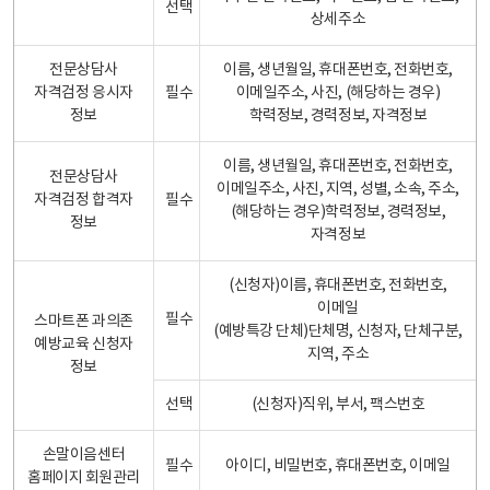
선택
상세주소
전문상담사
이름, 생년월일, 휴대폰번호, 전화번호,
자격검정 응시자
필수
이메일주소, 사진, (해당하는 경우)
정보
학력정보, 경력정보, 자격정보
이름, 생년월일, 휴대폰번호, 전화번호,
전문상담사
이메일주소, 사진, 지역, 성별, 소속, 주소,
자격검정 합격자
필수
(해당하는 경우)학력정보, 경력정보,
정보
자격정보
(신청자)이름, 휴대폰번호, 전화번호,
이메일
필수
스마트폰 과의존
(예방특강 단체)단체명, 신청자, 단체구분,
예방교육 신청자
지역, 주소
정보
선택
(신청자)직위, 부서, 팩스번호
손말이음센터
필수
아이디, 비밀번호, 휴대폰번호, 이메일
홈페이지 회원관리