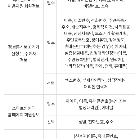
디지털서비스
이름, 휴대폰번호, 이메일, 아이디,
필수
이용지원 회원정보
비밀번호, 소속
이름, 비밀번호, 전화번호, 주민등록지
주소, 배송지주소, 경제적 여건, 사회활동
내용, 신청제품명, 보조기기 활용계획,
주민등록번호, 장애유형, 장애정도,
필수
휴대폰번호(해당하는 경우)수혜이력,
정보통신보조기기
심층상담내용, 법정대리인정보(이름,
신청 및 수혜자
주민등록번호, 법적관계, 연락처),
정보
대리작성자(이름, 관계, 전화, 휴대폰)
팩스번호, 부재시연락처, 청각장애인
선택
대리인 연락처
아이디, 이름, 휴대폰번호(본인 또는
필수
법정대리인), 이메일
스마트쉼센터
홈페이지 회원정보
선택
성별, 전화번호, 주소
(신청자)이름, 휴대폰번호,