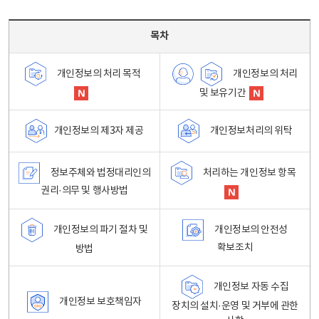
목차 - 개인정보 처리방침 목차를 나타내는표
목차
개인정보의 처리
개인정보의 처리 목적
및 보유기간
개인정보처리의 위탁
개인정보의 제3자 제공
정보주체와 법정대리인의
처리하는 개인정보 항목
권리·의무 및 행사방법
개인정보의 파기 절차 및
개인정보의 안전성
확보조치
방법
개인정보 자동 수집
개인정보 보호책임자
장치의 설치·운영 및 거부에 관한