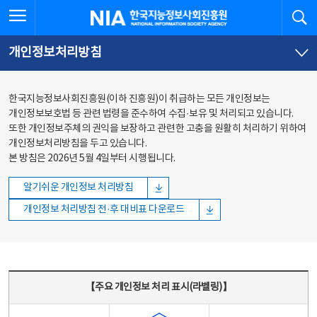
본문
전체메뉴
전체메뉴 열기
검
한국지능정보사회진흥원
바로가기
바로가기
개인정보처리방침
한국지능정보사회진흥원(이하 진흥원)이 취급하는 모든 개인정보는
개인정보보호법 등 관련 법령을 준수하여 수집·보유 및 처리되고 있습니다.
또한 개인정보주체의 권익을 보장하고 관련한 고충을 원활히 처리하기 위하여
개인정보처리방침을 두고 있습니다.
본 방침은 2026년 5월 4일부터 시행됩니다.
알기쉬운 개인정보 처리방침
개인정보 처리방침 전·후 대비표 다운로드
주요 개인정보 처리 표시(라벨링) - 주요 개인정보 처리 표시를 나타내는표
【주요 개인정보 처리 표시(라벨링)】