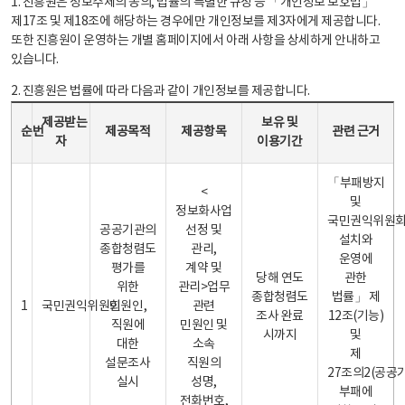
1. 진흥원은 정보주체의 동의, 법률의 특별한 규정 등 「개인정보 보호법」
제17조 및 제18조에 해당하는 경우에만 개인정보를 제3자에게 제공합니다.
또한 진흥원이 운영하는 개별 홈페이지에서 아래 사항을 상세하게 안내하고
있습니다.
2. 진흥원은 법률에 따라 다음과 같이 개인정보를 제공합니다.
개인정보 제공 안내표 - 순번, 제공받는자, 제공목적, 제공항목, 보유 및 이용기간 관련 근거로 구성
제공받는
보유 및
순번
제공목적
제공항목
관련 근거
자
이용기간
「부패방지
<
및
정보화사업
국민권익위원
공공기관의
선정 및
설치와
종합청렴도
관리,
운영에
평가를
계약 및
당해 연도
관한
위한
관리>업무
종합청렴도
법률」 제
1
국민권익위원회
민원인,
관련
조사 완료
12조(기능)
직원에
민원인 및
시까지
및
대한
소속
제
설문조사
직원의
27조의2(공공
실시
성명,
부패에
전화번호,