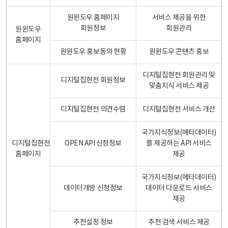
원윈도우 홈페이지
서비스 제공을 위한
회원정보
회원관리
원윈도우
홈페이지
원윈도우 홍보동의 현황
원윈도우 콘텐츠 홍보
디지털집현전 회원관리 및
디지털집현전 회원정보
맞춤지식 서비스 제공
디지털집현전 의견수렴
디지털집현전 서비스 개선
국가지식정보(메타데이터)
디지털집현전
OPEN API 신청정보
를 제공하는 API 서비스
홈페이지
제공
국가지식정보(메타데이터)
데이터개방 신청정보
데이터 다운로드 서비스
제공
추천설정 정보
추천 검색 서비스 제공