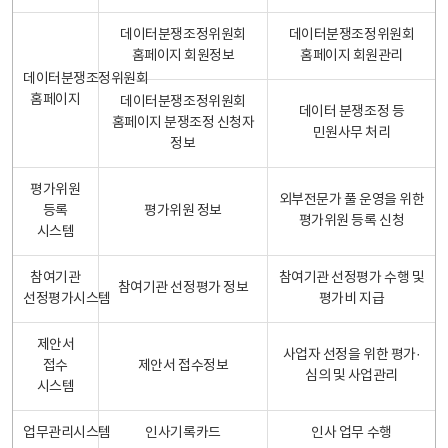
데이터분쟁조정위원회
데이터분쟁조정위원회
홈페이지 회원정보
홈페이지 회원관리
데이터분쟁조정위원회
홈페이지
데이터분쟁조정위원회
데이터 분쟁조정 등
홈페이지 분쟁조정 신청자
민원사무 처리
정보
평가위원
외부전문가 풀 운영을 위한
등록
평가위원 정보
평가위원 등록 신청
시스템
참여기관
참여기관 선정평가 수행 및
참여기관 선정평가 정보
선정평가시스템
평가비 지급
제안서
사업자 선정을 위한 평가·
접수
제안서 접수정보
심의 및 사업관리
시스템
업무관리시스템
인사기록카드
인사 업무 수행