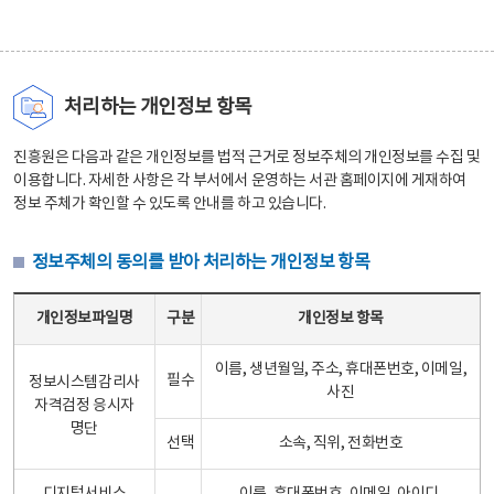
처리하는 개인정보 항목
진흥원은 다음과 같은 개인정보를 법적 근거로 정보주체의 개인정보를 수집 및
이용합니다. 자세한 사항은 각 부서에서 운영하는 서관 홈페이지에 게재하여
정보 주체가 확인할 수 있도록 안내를 하고 있습니다.
정보주체의 동의를 받아 처리하는 개인정보 항목
정보주체의 동의를 받아 처리하는 개인정보 항목 테이블 - 개인정보파일명, 구분, 개인정보 항목으로 구성
개인정보파일명
구분
개인정보 항목
이름, 생년월일, 주소, 휴대폰번호, 이메일,
필수
정보시스템감리사
사진
자격검정 응시자
명단
선택
소속, 직위, 전화번호