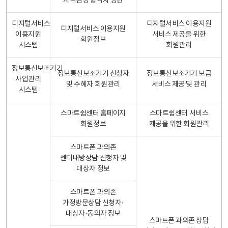
자격검정 합격자 명단
디지털서비스
디지털서비스 이용지원
디지털서비스 이용지원
이용지원
서비스 제공을 위한
회원정보
시스템
회원관리
정보통신보조기기
정보통신보조기기 신청자
정보통신보조기기 보급
사업관리
및 수혜자 회원관리
서비스 제공 및 관리
시스템
스마트쉼센터 홈페이지
스마트쉼센터 서비스
회원정보
제공을 위한 회원관리
스마트폰 과의존
센터내방상담 신청자 및
대상자 정보
스마트폰 과의존
가정방문상담 신청자·
대상자·동의자 정보
스마트폰 과의존 상담