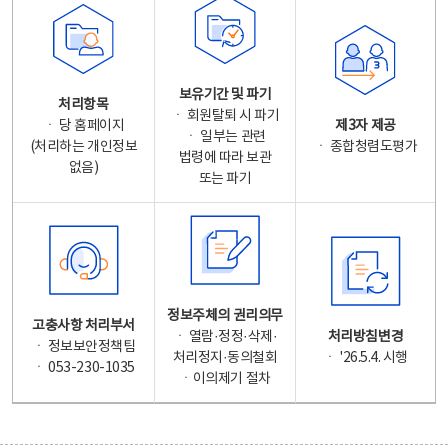
보유기간 및 파기
처리항목
ㆍ 회원탈퇴 시 파기
ㆍ 당 홈페이지
제3자 제공
ㆍ 일부는 관련
(처리하는 개인정보
ㆍ 종합청렴도평가
법령에 따라 보관
없음)
또는 파기
정보주체의 권리의무
고충사항 처리부서
ㆍ 열람·정정·삭제·
처리방침변경
ㆍ 정보보안정책팀
처리정지·동의철회
ㆍ '26.5.4. 시행
ㆍ 053-230-1035
ㆍ이의제기 절차