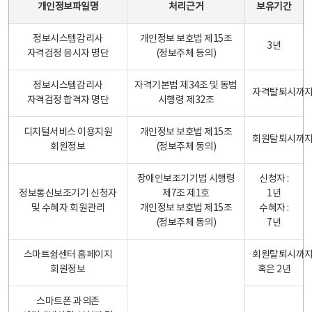
개인정보파일명
처리근거
보유기간
정보시스템감리사
개인정보 보호법 제15조
3년
자격검정 응시자 명단
(정보주체 등의)
정보시스템감리사
자격기본법 제34조 및 동법
자격탈퇴시까
자격검정 합격자 명단
시행령 제32조
디지털서비스 이용지원
개인정보 보호법 제15조
회원탈퇴시까
회원정보
(정보주체 동의)
장애인보조기기법 시행령
신청자 :
정보통신보조기기 신청자
제7조 제1호
1년
및 수혜자 회원관리
개인정보 보호법 제15조
수혜자 :
(정보주체 동의)
7년
스마트쉼센터 홈페이지
회원탈퇴시까
회원정보
혹은 2년
스마트폰 과의존