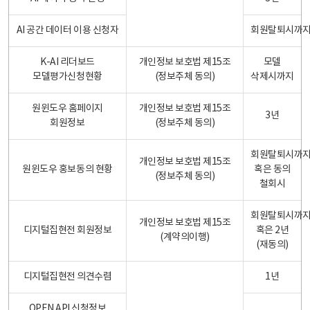
AI 공간 데이터 이용 신청자
회원탈퇴시까
K-AI 리더보드
개인정보 보호법 제15조
모델
모델평가신청현황
(정보주체 동의)
삭제시까지
원윈도우 홈페이지
개인정보 보호법 제15조
3년
회원정보
(정보주체 동의)
회원탈퇴시까
개인정보 보호법 제15조
원윈도우 홍보동의 현황
혹은 동의
(정보주체 동의)
철회시
회원탈퇴시까
개인정보 보호법 제15조
디지털집현전 회원정보
혹은 2년
(계약의이행)
(재동의)
디지털집현전 의견수렴
1년
OPEN API 신청정보