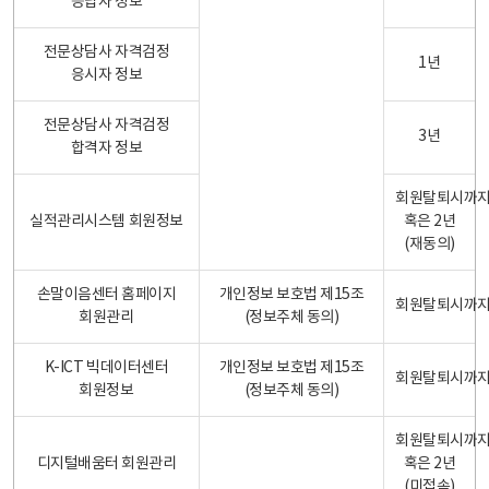
응답자 정보
전문상담사 자격검정
1년
응시자 정보
전문상담사 자격검정
3년
합격자 정보
회원탈퇴시까
실적관리시스템 회원정보
혹은 2년
(재동의)
손말이음센터 홈페이지
개인정보 보호법 제15조
회원탈퇴시까
회원관리
(정보주체 동의)
K-ICT 빅데이터센터
개인정보 보호법 제15조
회원탈퇴시까
회원정보
(정보주체 동의)
회원탈퇴시까
디지털배움터 회원관리
혹은 2년
(미접속)