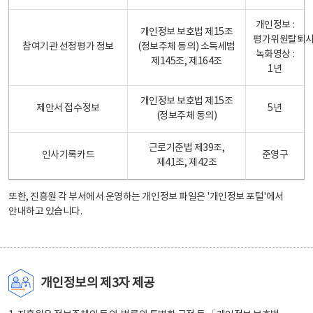
개인정보 :
개인정보 보호법 제15조
평가위원탈퇴
참여기관 선정평가 정보
(정보주체 동의) 소득세법
녹화영상 :
제145조, 제164조
1년
개인정보 보호법 제15조
제안서 접수정보
5년
(정보주체 동의)
근로기준법 제39조,
인사기록카드
준영구
제41조, 제42조
또한, 진흥원 각 부서에서 운영하는 개인정보 파일은
'개인정보 포털'
에서
안내하고 있습니다.
개인정보의 제3자 제공