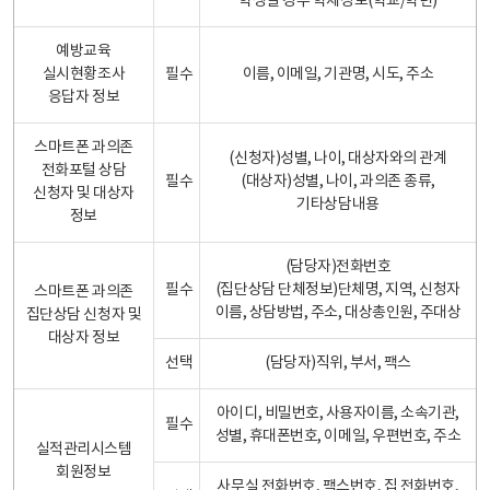
학생일 경우 학제정보(학교/학년)
예방교육
실시현황조사
필수
이름, 이메일, 기관명, 시도, 주소
응답자 정보
스마트폰 과의존
(신청자)성별, 나이, 대상자와의 관계
전화포털 상담
필수
(대상자)성별, 나이, 과의존 종류,
신청자 및 대상자
기타상담내용
정보
(담당자)전화번호
필수
(집단상담 단체정보)단체명, 지역, 신청자
스마트폰 과의존
이름, 상담방법, 주소, 대상총인원, 주대상
집단상담 신청자 및
대상자 정보
선택
(담당자)직위, 부서, 팩스
아이디, 비밀번호, 사용자이름, 소속기관,
필수
성별, 휴대폰번호, 이메일, 우편번호, 주소
실적관리시스템
회원정보
사무실 전화번호, 팩스번호, 집 전화번호,