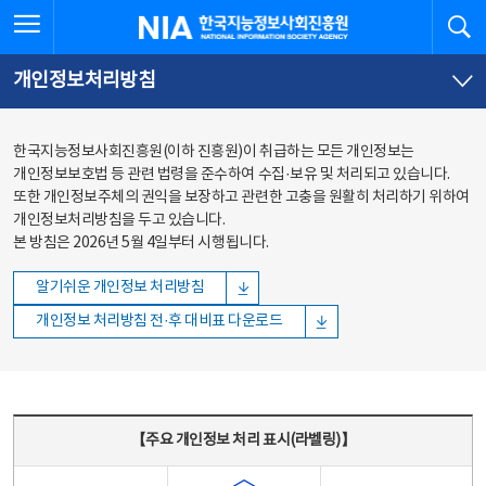
본문
전체메뉴
전체메뉴 열기
검
한국지능정보사회진흥원
바로가기
바로가기
개인정보처리방침
한국지능정보사회진흥원(이하 진흥원)이 취급하는 모든 개인정보는
개인정보보호법 등 관련 법령을 준수하여 수집·보유 및 처리되고 있습니다.
또한 개인정보주체의 권익을 보장하고 관련한 고충을 원활히 처리하기 위하여
개인정보처리방침을 두고 있습니다.
본 방침은 2026년 5월 4일부터 시행됩니다.
알기쉬운 개인정보 처리방침
개인정보 처리방침 전·후 대비표 다운로드
주요 개인정보 처리 표시(라벨링) - 주요 개인정보 처리 표시를 나타내는표
【주요 개인정보 처리 표시(라벨링)】