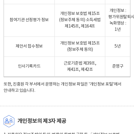
개인정보 :
개인정보 보호법 제15조
평가위원탈퇴
참여기관 선정평가 정보
(정보주체 동의) 소득세법
녹화영상 :
제145조, 제164조
1년
개인정보 보호법 제15조
제안서 접수정보
5년
(정보주체 동의)
근로기준법 제39조,
인사기록카드
준영구
제41조, 제42조
또한, 진흥원 각 부서에서 운영하는 개인정보 파일은
'개인정보 포털'
에서
안내하고 있습니다.
개인정보의 제3자 제공