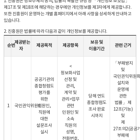
1. 진흥원은 정보주체의 동의, 법률의 특별한 규정 등 「개인정보 보호법」
제17조 및 제18조에 해당하는 경우에만 개인정보를 제3자에게 제공합니다.
또한 진흥원이 운영하는 개별 홈페이지에서 아래 사항을 상세하게 안내하고
있습니다.
2. 진흥원은 법률에 따라 다음과 같이 개인정보를 제공합니다.
개인정보 제공 안내표 - 순번, 제공받는자, 제공목적, 제공항목, 보유 및 이용기간 관련 근거로 구성
제공받는
보유 및
순번
제공목적
제공항목
관련 근거
자
이용기간
「부패방지
<
및
정보화사업
국민권익위원
공공기관의
선정 및
설치와
종합청렴도
관리,
운영에
평가를
계약 및
당해 연도
관한
위한
관리>업무
종합청렴도
법률」 제
1
국민권익위원회
민원인,
관련
조사 완료
12조(기능)
직원에
민원인 및
시까지
및
대한
소속
제
설문조사
직원의
27조의2(공공
실시
성명,
부패에
전화번호,