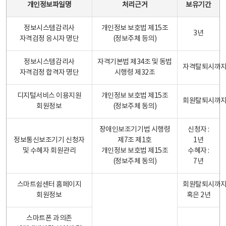
개인정보파일명
처리근거
보유기간
정보시스템감리사
개인정보 보호법 제15조
3년
자격검정 응시자 명단
(정보주체 등의)
정보시스템감리사
자격기본법 제34조 및 동법
자격탈퇴시까
자격검정 합격자 명단
시행령 제32조
디지털서비스 이용지원
개인정보 보호법 제15조
회원탈퇴시까
회원정보
(정보주체 동의)
장애인보조기기법 시행령
신청자 :
정보통신보조기기 신청자
제7조 제1호
1년
및 수혜자 회원관리
개인정보 보호법 제15조
수혜자 :
(정보주체 동의)
7년
스마트쉼센터 홈페이지
회원탈퇴시까
회원정보
혹은 2년
스마트폰 과의존