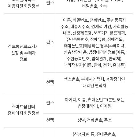
디지털서비스
이름, 휴대폰번호, 이메일, 아이디,
필수
이용지원 회원정보
비밀번호, 소속
이름, 비밀번호, 전화번호, 주민등록지
주소, 배송지주소, 경제적 여건, 사회활동
내용, 신청제품명, 보조기기 활용계획,
주민등록번호, 장애유형, 장애정도,
필수
휴대폰번호(해당하는 경우)수혜이력,
정보통신보조기기
심층상담내용, 법정대리인정보(이름,
신청 및 수혜자
주민등록번호, 법적관계, 연락처),
정보
대리작성자(이름, 관계, 전화, 휴대폰)
팩스번호, 부재시연락처, 청각장애인
선택
대리인 연락처
아이디, 이름, 휴대폰번호(본인 또는
필수
법정대리인), 이메일
스마트쉼센터
홈페이지 회원정보
선택
성별, 전화번호, 주소
(신청자)이름, 휴대폰번호,