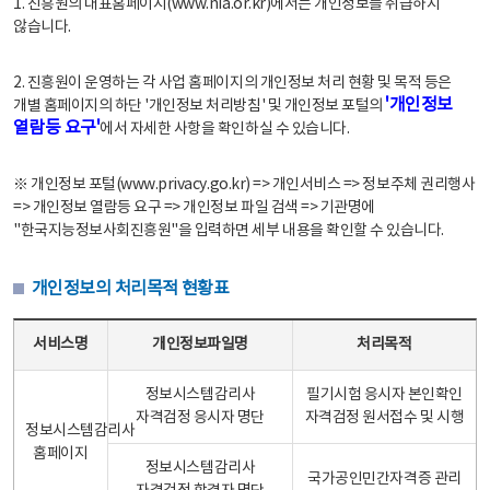
1. 진흥원의 대표홈페이지(www.nia.or.kr)에서는 개인정보를 취급하지
않습니다.
2. 진흥원이 운영하는 각 사업 홈페이지의 개인정보 처리 현황 및 목적 등은
'개인정보
개별 홈페이지의 하단 '개인정보 처리방침' 및 개인정보 포털의
열람등 요구'
에서 자세한 사항을 확인하실 수 있습니다.
※ 개인정보 포털(www.privacy.go.kr) => 개인서비스 => 정보주체 권리행사
=> 개인정보 열람등 요구 => 개인정보 파일 검색 => 기관명에
"한국지능정보사회진흥원"을 입력하면 세부 내용을 확인할 수 있습니다.
개인정보의 처리목적 현황표
개인정보의 처리목적 현황표 - 서비스명, 개인정보파일명, 처리목적으로 구성
서비스명
개인정보파일명
처리목적
정보시스템감리사
필기시험 응시자 본인확인
자격검정 응시자 명단
자격검정 원서접수 및 시행
정보시스템감리사
홈페이지
정보시스템감리사
국가공인민간자격증 관리