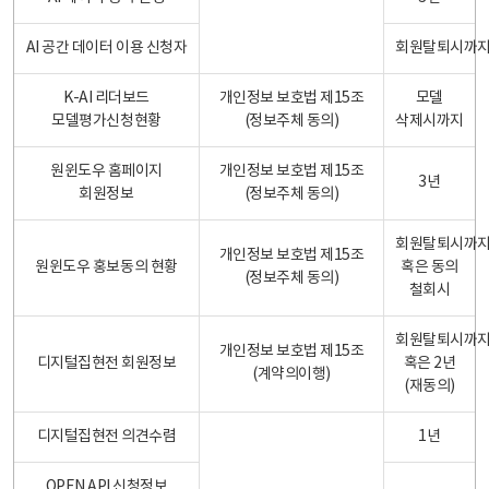
AI 공간 데이터 이용 신청자
회원탈퇴시까
K-AI 리더보드
개인정보 보호법 제15조
모델
모델평가신청현황
(정보주체 동의)
삭제시까지
원윈도우 홈페이지
개인정보 보호법 제15조
3년
회원정보
(정보주체 동의)
회원탈퇴시까
개인정보 보호법 제15조
원윈도우 홍보동의 현황
혹은 동의
(정보주체 동의)
철회시
회원탈퇴시까
개인정보 보호법 제15조
디지털집현전 회원정보
혹은 2년
(계약의이행)
(재동의)
디지털집현전 의견수렴
1년
OPEN API 신청정보