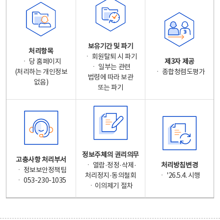
보유기간 및 파기
처리항목
ㆍ 회원탈퇴 시 파기
ㆍ 당 홈페이지
제3자 제공
ㆍ 일부는 관련
(처리하는 개인정보
ㆍ 종합청렴도평가
법령에 따라 보관
없음)
또는 파기
정보주체의 권리의무
고충사항 처리부서
ㆍ 열람·정정·삭제·
처리방침변경
ㆍ 정보보안정책팀
처리정지·동의철회
ㆍ '26.5.4. 시행
ㆍ 053-230-1035
ㆍ이의제기 절차