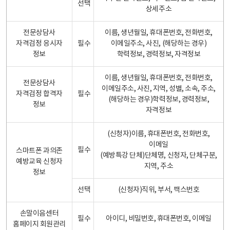
선택
상세주소
전문상담사
이름, 생년월일, 휴대폰번호, 전화번호,
자격검정 응시자
필수
이메일주소, 사진, (해당하는 경우)
정보
학력정보, 경력정보, 자격정보
이름, 생년월일, 휴대폰번호, 전화번호,
전문상담사
이메일주소, 사진, 지역, 성별, 소속, 주소,
자격검정 합격자
필수
(해당하는 경우)학력정보, 경력정보,
정보
자격정보
(신청자)이름, 휴대폰번호, 전화번호,
이메일
필수
스마트폰 과의존
(예방특강 단체)단체명, 신청자, 단체구분,
예방교육 신청자
지역, 주소
정보
선택
(신청자)직위, 부서, 팩스번호
손말이음센터
필수
아이디, 비밀번호, 휴대폰번호, 이메일
홈페이지 회원관리