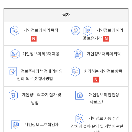
목차 - 개인정보 처리방침 목차를 나타내는표
목차
개인정보의 처리
개인정보의 처리 목적
및 보유기간
개인정보처리의 위탁
개인정보의 제3자 제공
정보주체와 법정대리인의
처리하는 개인정보 항목
권리·의무 및 행사방법
개인정보의 파기 절차 및
개인정보의 안전성
확보조치
방법
개인정보 자동 수집
개인정보 보호책임자
장치의 설치·운영 및 거부에 관한