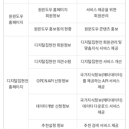
원윈도우 홈페이지
서비스 제공을 위한
회원정보
회원관리
원윈도우
홈페이지
원윈도우 홍보동의 현황
원윈도우 콘텐츠 홍보
디지털집현전 회원관리 및
디지털집현전 회원정보
맞춤지식 서비스 제공
디지털집현전 의견수렴
디지털집현전 서비스 개선
국가지식정보(메타데이터)
디지털집현전
OPEN API 신청정보
를 제공하는 API 서비스
홈페이지
제공
국가지식정보(메타데이터)
데이터개방 신청정보
데이터 다운로드 서비스
제공
추천설정 정보
추천 검색 서비스 제공