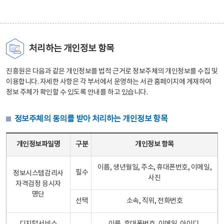
처리하는 개인정보 항목
진흥원은 다음과 같은 개인정보를 법적 근거로 정보주체의 개인정보를 수집 및
이용합니다. 자세한 사항은 각 부서에서 운영하는 서관 홈페이지에 게재하여
정보 주체가 확인할 수 있도록 안내를 하고 있습니다.
정보주체의 동의를 받아 처리하는 개인정보 항목
정보주체의 동의를 받아 처리하는 개인정보 항목 테이블 - 개인정보파일명, 구분, 개인정보 항목으로 구성
개인정보파일명
구분
개인정보 항목
이름, 생년월일, 주소, 휴대폰번호, 이메일,
필수
정보시스템감리사
사진
자격검정 응시자
명단
선택
소속, 직위, 전화번호