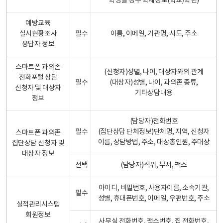
학생일 경우 학제정보(학교/학년)
예방교육
실시현황조사
필수
이름, 이메일, 기관명, 시도, 주소
응답자 정보
스마트폰 과의존
(신청자)성별, 나이, 대상자와의 관계
전화포털 상담
필수
(대상자)성별, 나이, 과의존 종류,
신청자 및 대상자
기타상담내용
정보
(담당자)전화번호
필수
(집단상담 단체정보)단체명, 지역, 신청자
스마트폰 과의존
이름, 상담방법, 주소, 대상총인원, 주대상
집단상담 신청자 및
대상자 정보
선택
(담당자)직위, 부서, 팩스
아이디, 비밀번호, 사용자이름, 소속기관,
필수
성별, 휴대폰번호, 이메일, 우편번호, 주소
실적관리시스템
회원정보
사무실 전화번호, 팩스번호, 집 전화번호,