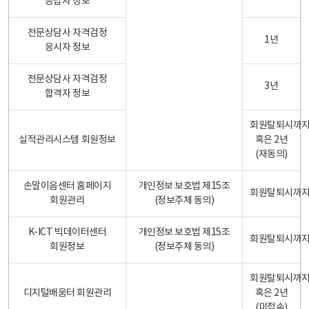
응답자 정보
전문상담사 자격검정
1년
응시자 정보
전문상담사 자격검정
3년
합격자 정보
회원탈퇴시까
실적관리시스템 회원정보
혹은 2년
(재동의)
손말이음센터 홈페이지
개인정보 보호법 제15조
회원탈퇴시까
회원관리
(정보주체 동의)
K-ICT 빅데이터센터
개인정보 보호법 제15조
회원탈퇴시까
회원정보
(정보주체 동의)
회원탈퇴시까
디지털배움터 회원관리
혹은 2년
(미접속)