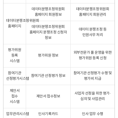
데이터분쟁조정위원회
데이터분쟁조정위원회
홈페이지 회원정보
홈페이지 회원관리
데이터분쟁조정위원회
홈페이지
데이터분쟁조정위원회
데이터 분쟁조정 등
홈페이지 분쟁조정 신청자
민원사무 처리
정보
평가위원
외부전문가 풀 운영을 위한
등록
평가위원 정보
평가위원 등록 신청
시스템
참여기관
참여기관 선정평가 수행 및
참여기관 선정평가 정보
선정평가시스템
평가비 지급
제안서
사업자 선정을 위한 평가·
접수
제안서 접수정보
심의 및 사업관리
시스템
업무관리시스템
인사기록카드
인사 업무 수행