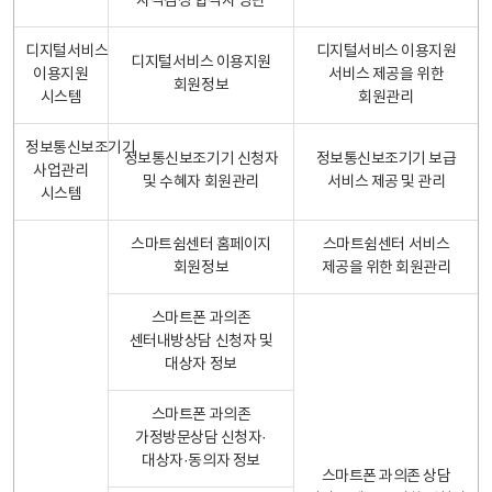
자격검정 합격자 명단
디지털서비스
디지털서비스 이용지원
디지털서비스 이용지원
이용지원
서비스 제공을 위한
회원정보
시스템
회원관리
정보통신보조기기
정보통신보조기기 신청자
정보통신보조기기 보급
사업관리
및 수혜자 회원관리
서비스 제공 및 관리
시스템
스마트쉼센터 홈페이지
스마트쉼센터 서비스
회원정보
제공을 위한 회원관리
스마트폰 과의존
센터내방상담 신청자 및
대상자 정보
스마트폰 과의존
가정방문상담 신청자·
대상자·동의자 정보
스마트폰 과의존 상담