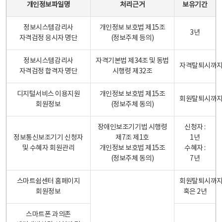
개인정보파일명
처리근거
보유기간
정보시스템감리사
개인정보 보호법 제15조
3년
자격검정 응시자 명단
(정보주체 등의)
정보시스템감리사
자격기본법 제34조 및 동법
자격탈퇴시까
자격검정 합격자 명단
시행령 제32조
디지털서비스 이용지원
개인정보 보호법 제15조
회원탈퇴시까
회원정보
(정보주체 동의)
장애인보조기기법 시행령
신청자 :
정보통신보조기기 신청자
제7조 제1호
1년
및 수혜자 회원관리
개인정보 보호법 제15조
수혜자 :
(정보주체 동의)
7년
스마트쉼센터 홈페이지
회원탈퇴시까
회원정보
혹은 2년
스마트폰 과의존