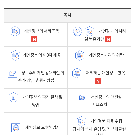
목차 - 개인정보 처리방침 목차를 나타내는표
목차
개인정보의 처리
개인정보의 처리 목적
및 보유기간
개인정보처리의 위탁
개인정보의 제3자 제공
정보주체와 법정대리인의
처리하는 개인정보 항목
권리·의무 및 행사방법
개인정보의 파기 절차 및
개인정보의 안전성
확보조치
방법
개인정보 자동 수집
개인정보 보호책임자
장치의 설치·운영 및 거부에 관한