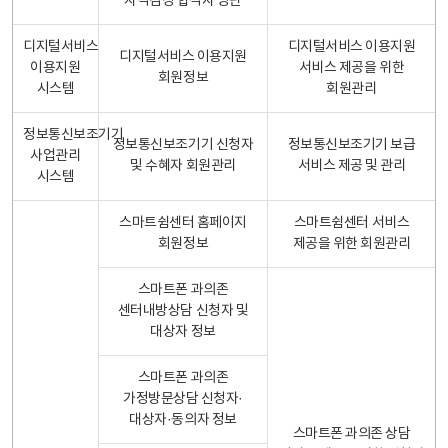
자격검정 합격자 명단
디지털서비스
디지털서비스 이용지원
디지털서비스 이용지원
이용지원
서비스 제공을 위한
회원정보
시스템
회원관리
정보통신보조기기
정보통신보조기기 신청자
정보통신보조기기 보급
사업관리
및 수혜자 회원관리
서비스 제공 및 관리
시스템
스마트쉼센터 홈페이지
스마트쉼센터 서비스
회원정보
제공을 위한 회원관리
스마트폰 과의존
센터내방상담 신청자 및
대상자 정보
스마트폰 과의존
가정방문상담 신청자·
대상자·동의자 정보
스마트폰 과의존 상담