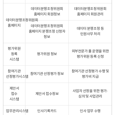
데이터분쟁조정위원회
데이터분쟁조정위원회
홈페이지 회원정보
홈페이지 회원관리
데이터분쟁조정위원회
홈페이지
데이터분쟁조정위원회
데이터 분쟁조정 등
홈페이지 분쟁조정 신청자
민원사무 처리
정보
평가위원
외부전문가 풀 운영을 위한
등록
평가위원 정보
평가위원 등록 신청
시스템
참여기관
참여기관 선정평가 수행 및
참여기관 선정평가 정보
선정평가시스템
평가비 지급
제안서
사업자 선정을 위한 평가·
접수
제안서 접수정보
심의 및 사업관리
시스템
업무관리시스템
인사기록카드
인사 업무 수행