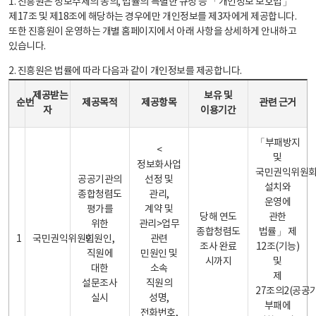
1. 진흥원은 정보주체의 동의, 법률의 특별한 규정 등 「개인정보 보호법」
제17조 및 제18조에 해당하는 경우에만 개인정보를 제3자에게 제공합니다.
또한 진흥원이 운영하는 개별 홈페이지에서 아래 사항을 상세하게 안내하고
있습니다.
2. 진흥원은 법률에 따라 다음과 같이 개인정보를 제공합니다.
개인정보 제공 안내표 - 순번, 제공받는자, 제공목적, 제공항목, 보유 및 이용기간 관련 근거로 구성
제공받는
보유 및
순번
제공목적
제공항목
관련 근거
자
이용기간
「부패방지
<
및
정보화사업
국민권익위원
공공기관의
선정 및
설치와
종합청렴도
관리,
운영에
평가를
계약 및
당해 연도
관한
위한
관리>업무
종합청렴도
법률」 제
1
국민권익위원회
민원인,
관련
조사 완료
12조(기능)
직원에
민원인 및
시까지
및
대한
소속
제
설문조사
직원의
27조의2(공공
실시
성명,
부패에
전화번호,