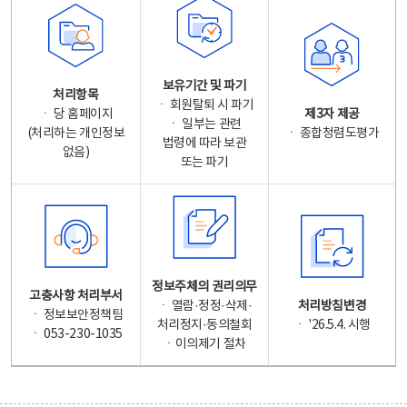
보유기간 및 파기
처리항목
ㆍ 회원탈퇴 시 파기
ㆍ 당 홈페이지
제3자 제공
ㆍ 일부는 관련
(처리하는 개인정보
ㆍ 종합청렴도평가
법령에 따라 보관
없음)
또는 파기
정보주체의 권리의무
고충사항 처리부서
ㆍ 열람·정정·삭제·
처리방침변경
ㆍ 정보보안정책팀
처리정지·동의철회
ㆍ '26.5.4. 시행
ㆍ 053-230-1035
ㆍ이의제기 절차