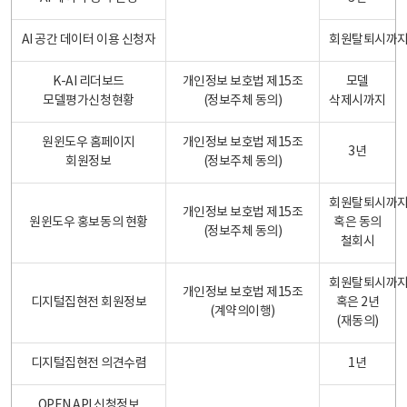
AI 공간 데이터 이용 신청자
회원탈퇴시까
K-AI 리더보드
개인정보 보호법 제15조
모델
모델평가신청현황
(정보주체 동의)
삭제시까지
원윈도우 홈페이지
개인정보 보호법 제15조
3년
회원정보
(정보주체 동의)
회원탈퇴시까
개인정보 보호법 제15조
원윈도우 홍보동의 현황
혹은 동의
(정보주체 동의)
철회시
회원탈퇴시까
개인정보 보호법 제15조
디지털집현전 회원정보
혹은 2년
(계약의이행)
(재동의)
디지털집현전 의견수렴
1년
OPEN API 신청정보