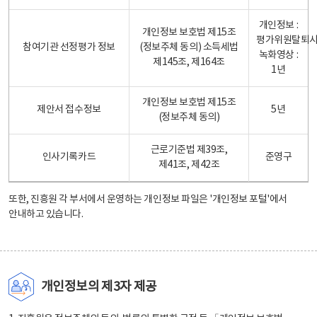
개인정보 :
개인정보 보호법 제15조
평가위원탈퇴
참여기관 선정평가 정보
(정보주체 동의) 소득세법
녹화영상 :
제145조, 제164조
1년
개인정보 보호법 제15조
제안서 접수정보
5년
(정보주체 동의)
근로기준법 제39조,
인사기록카드
준영구
제41조, 제42조
또한, 진흥원 각 부서에서 운영하는 개인정보 파일은
'개인정보 포털'
에서
안내하고 있습니다.
개인정보의 제3자 제공