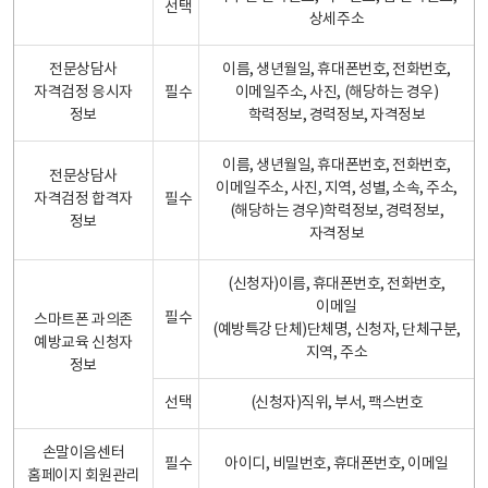
선택
상세주소
전문상담사
이름, 생년월일, 휴대폰번호, 전화번호,
자격검정 응시자
필수
이메일주소, 사진, (해당하는 경우)
정보
학력정보, 경력정보, 자격정보
이름, 생년월일, 휴대폰번호, 전화번호,
전문상담사
이메일주소, 사진, 지역, 성별, 소속, 주소,
자격검정 합격자
필수
(해당하는 경우)학력정보, 경력정보,
정보
자격정보
(신청자)이름, 휴대폰번호, 전화번호,
이메일
필수
스마트폰 과의존
(예방특강 단체)단체명, 신청자, 단체구분,
예방교육 신청자
지역, 주소
정보
선택
(신청자)직위, 부서, 팩스번호
손말이음센터
필수
아이디, 비밀번호, 휴대폰번호, 이메일
홈페이지 회원관리