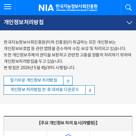
본문
전체메뉴
전체메뉴 열기
검
한국지능정보사회진흥원
바로가기
바로가기
개인정보처리방침
한국지능정보사회진흥원(이하 진흥원)이 취급하는 모든 개인정보는
개인정보보호법 등 관련 법령을 준수하여 수집·보유 및 처리되고 있습니다.
또한 개인정보주체의 권익을 보장하고 관련한 고충을 원활히 처리하기 위하여
개인정보처리방침을 두고 있습니다.
본 방침은 2026년 5월 4일부터 시행됩니다.
알기쉬운 개인정보 처리방침
개인정보 처리방침 전·후 대비표 다운로드
주요 개인정보 처리 표시(라벨링) - 주요 개인정보 처리 표시를 나타내는표
【주요 개인정보 처리 표시(라벨링)】