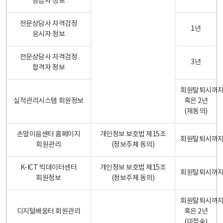
응답자 정보
전문상담사 자격검정
1년
응시자 정보
전문상담사 자격검정
3년
합격자 정보
회원탈퇴시까
실적관리시스템 회원정보
혹은 2년
(재동의)
손말이음센터 홈페이지
개인정보 보호법 제15조
회원탈퇴시까
회원관리
(정보주체 동의)
K-ICT 빅데이터센터
개인정보 보호법 제15조
회원탈퇴시까
회원정보
(정보주체 동의)
회원탈퇴시까
디지털배움터 회원관리
혹은 2년
(미접속)