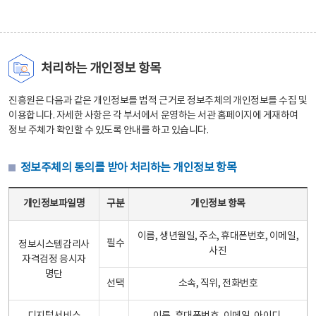
처리하는 개인정보 항목
진흥원은 다음과 같은 개인정보를 법적 근거로 정보주체의 개인정보를 수집 및
이용합니다. 자세한 사항은 각 부서에서 운영하는 서관 홈페이지에 게재하여
정보 주체가 확인할 수 있도록 안내를 하고 있습니다.
정보주체의 동의를 받아 처리하는 개인정보 항목
정보주체의 동의를 받아 처리하는 개인정보 항목 테이블 - 개인정보파일명, 구분, 개인정보 항목으로 구성
개인정보파일명
구분
개인정보 항목
이름, 생년월일, 주소, 휴대폰번호, 이메일,
필수
정보시스템감리사
사진
자격검정 응시자
명단
선택
소속, 직위, 전화번호