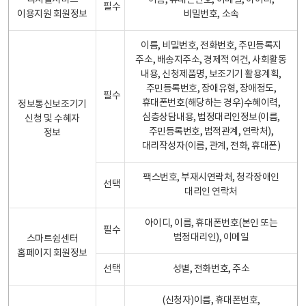
디지털서비스
이름, 휴대폰번호, 이메일, 아이디,
필수
이용지원 회원정보
비밀번호, 소속
이름, 비밀번호, 전화번호, 주민등록지
주소, 배송지주소, 경제적 여건, 사회활동
내용, 신청제품명, 보조기기 활용계획,
주민등록번호, 장애유형, 장애정도,
필수
휴대폰번호(해당하는 경우)수혜이력,
정보통신보조기기
심층상담내용, 법정대리인정보(이름,
신청 및 수혜자
주민등록번호, 법적관계, 연락처),
정보
대리작성자(이름, 관계, 전화, 휴대폰)
팩스번호, 부재시연락처, 청각장애인
선택
대리인 연락처
아이디, 이름, 휴대폰번호(본인 또는
필수
법정대리인), 이메일
스마트쉼센터
홈페이지 회원정보
선택
성별, 전화번호, 주소
(신청자)이름, 휴대폰번호,