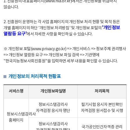
1. 진흥원의 대표홈페이지(www.nia.or.kr)에서는 개인정보를 취급하지
않습니다.
2. 진흥원이 운영하는 각 사업 홈페이지의 개인정보 처리 현황 및 목적 등은
'개인정보
개별 홈페이지의 하단 '개인정보 처리방침' 및 개인정보 포털의
열람등 요구'
에서 자세한 사항을 확인하실 수 있습니다.
※ 개인정보 포털(www.privacy.go.kr) => 개인서비스 => 정보주체 권리행사
=> 개인정보 열람등 요구 => 개인정보 파일 검색 => 기관명에
"한국지능정보사회진흥원"을 입력하면 세부 내용을 확인할 수 있습니다.
개인정보의 처리목적 현황표
개인정보의 처리목적 현황표 - 서비스명, 개인정보파일명, 처리목적으로 구성
서비스명
개인정보파일명
처리목적
정보시스템감리사
필기시험 응시자 본인확인
자격검정 응시자 명단
자격검정 원서접수 및 시행
정보시스템감리사
홈페이지
정보시스템감리사
국가공인민간자격증 관리