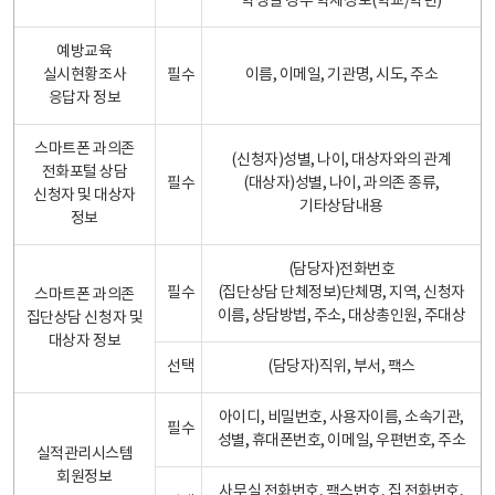
학생일 경우 학제정보(학교/학년)
예방교육
실시현황조사
필수
이름, 이메일, 기관명, 시도, 주소
응답자 정보
스마트폰 과의존
(신청자)성별, 나이, 대상자와의 관계
전화포털 상담
필수
(대상자)성별, 나이, 과의존 종류,
신청자 및 대상자
기타상담내용
정보
(담당자)전화번호
필수
(집단상담 단체정보)단체명, 지역, 신청자
스마트폰 과의존
이름, 상담방법, 주소, 대상총인원, 주대상
집단상담 신청자 및
대상자 정보
선택
(담당자)직위, 부서, 팩스
아이디, 비밀번호, 사용자이름, 소속기관,
필수
성별, 휴대폰번호, 이메일, 우편번호, 주소
실적관리시스템
회원정보
사무실 전화번호, 팩스번호, 집 전화번호,