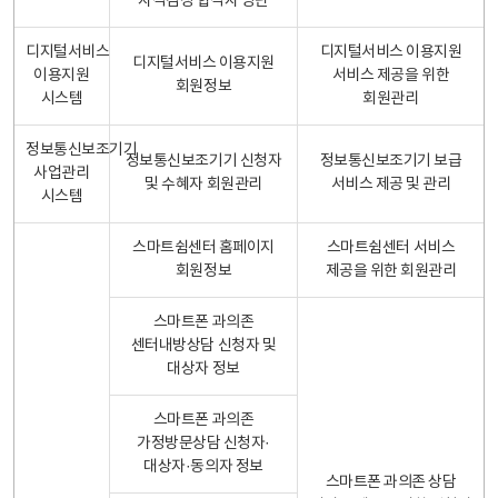
자격검정 합격자 명단
디지털서비스
디지털서비스 이용지원
디지털서비스 이용지원
이용지원
서비스 제공을 위한
회원정보
시스템
회원관리
정보통신보조기기
정보통신보조기기 신청자
정보통신보조기기 보급
사업관리
및 수혜자 회원관리
서비스 제공 및 관리
시스템
스마트쉼센터 홈페이지
스마트쉼센터 서비스
회원정보
제공을 위한 회원관리
스마트폰 과의존
센터내방상담 신청자 및
대상자 정보
스마트폰 과의존
가정방문상담 신청자·
대상자·동의자 정보
스마트폰 과의존 상담