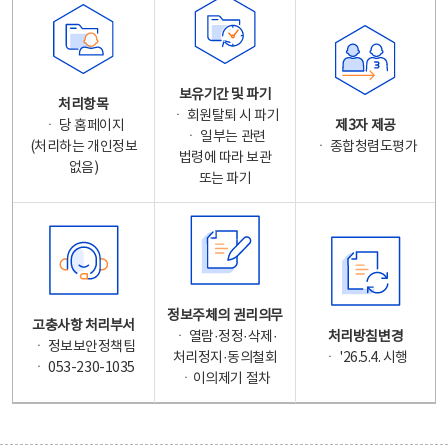
보유기간 및 파기
처리항목
ㆍ 회원탈퇴 시 파기
ㆍ 당 홈페이지
제3자 제공
ㆍ 일부는 관련
(처리하는 개인정보
ㆍ 종합청렴도평가
법령에 따라 보관
없음)
또는 파기
정보주체의 권리의무
고충사항 처리부서
ㆍ 열람·정정·삭제·
처리방침변경
ㆍ 정보보안정책팀
처리정지·동의철회
ㆍ '26.5.4. 시행
ㆍ 053-230-1035
ㆍ이의제기 절차