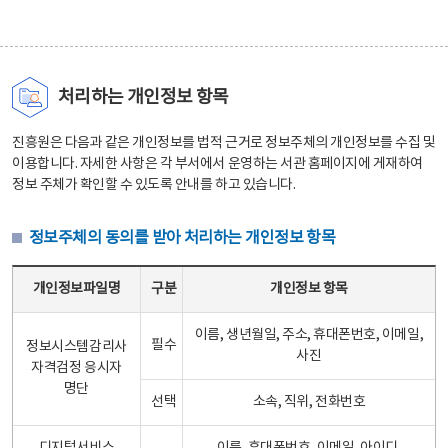
처리하는 개인정보 항목
진흥원은 다음과 같은 개인정보를 법적 근거로 정보주체의 개인정보를 수집 및
이용합니다. 자세한 사항은 각 부서에서 운영하는 서관 홈페이지에 게재하여
정보 주체가 확인할 수 있도록 안내를 하고 있습니다.
정보주체의 동의를 받아 처리하는 개인정보 항목
정보주체의 동의를 받아 처리하는 개인정보 항목 테이블 - 개인정보파일명, 구분, 개인정보 항목으로 구성
개인정보파일명
구분
개인정보 항목
이름, 생년월일, 주소, 휴대폰번호, 이메일,
필수
정보시스템감리사
사진
자격검정 응시자
명단
선택
소속, 직위, 전화번호