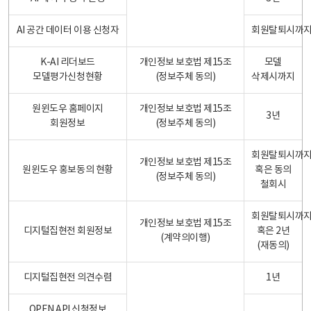
AI 공간 데이터 이용 신청자
회원탈퇴시까
K-AI 리더보드
개인정보 보호법 제15조
모델
모델평가신청현황
(정보주체 동의)
삭제시까지
원윈도우 홈페이지
개인정보 보호법 제15조
3년
회원정보
(정보주체 동의)
회원탈퇴시까
개인정보 보호법 제15조
원윈도우 홍보동의 현황
혹은 동의
(정보주체 동의)
철회시
회원탈퇴시까
개인정보 보호법 제15조
디지털집현전 회원정보
혹은 2년
(계약의이행)
(재동의)
디지털집현전 의견수렴
1년
OPEN API 신청정보