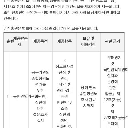
1. 진흥원은 정보주체의 동의, 법률의 특별한 규정 등 「개인정보 보호법」
제17조 및 제18조에 해당하는 경우에만 개인정보를 제3자에게 제공합니다.
또한 진흥원이 운영하는 개별 홈페이지에서 아래 사항을 상세하게 안내하고
있습니다.
2. 진흥원은 법률에 따라 다음과 같이 개인정보를 제공합니다.
개인정보 제공 안내표 - 순번, 제공받는자, 제공목적, 제공항목, 보유 및 이용기간 관련 근거로 구성
제공받는
보유 및
순번
제공목적
제공항목
관련 근거
자
이용기간
「부패방지
<
및
정보화사업
국민권익위원
공공기관의
선정 및
설치와
종합청렴도
관리,
운영에
평가를
계약 및
당해 연도
관한
위한
관리>업무
종합청렴도
법률」 제
1
국민권익위원회
민원인,
관련
조사 완료
12조(기능)
직원에
민원인 및
시까지
및
대한
소속
제
설문조사
직원의
27조의2(공공
실시
성명,
부패에
전화번호,