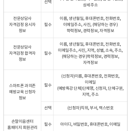
선택
상세주소
전문상담사
이름, 생년월일, 휴대폰번호, 전화번호,
자격검정 응시자
필수
이메일주소, 사진, (해당하는 경우)
정보
학력정보, 경력정보, 자격정보
이름, 생년월일, 휴대폰번호, 전화번호,
전문상담사
이메일주소, 사진, 지역, 성별, 소속, 주소,
자격검정 합격자
필수
(해당하는 경우)학력정보, 경력정보,
정보
자격정보
(신청자)이름, 휴대폰번호, 전화번호,
이메일
필수
스마트폰 과의존
(예방특강 단체)단체명, 신청자, 단체구분,
예방교육 신청자
지역, 주소
정보
선택
(신청자)직위, 부서, 팩스번호
손말이음센터
필수
아이디, 비밀번호, 휴대폰번호, 이메일
홈페이지 회원관리