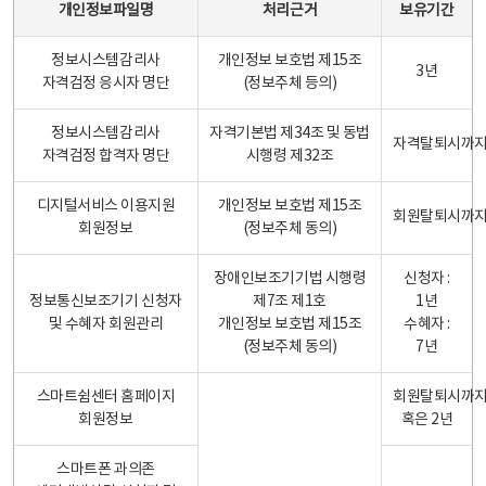
개인정보파일명
처리근거
보유기간
정보시스템감리사
개인정보 보호법 제15조
3년
자격검정 응시자 명단
(정보주체 등의)
정보시스템감리사
자격기본법 제34조 및 동법
자격탈퇴시까
자격검정 합격자 명단
시행령 제32조
디지털서비스 이용지원
개인정보 보호법 제15조
회원탈퇴시까
회원정보
(정보주체 동의)
장애인보조기기법 시행령
신청자 :
정보통신보조기기 신청자
제7조 제1호
1년
및 수혜자 회원관리
개인정보 보호법 제15조
수혜자 :
(정보주체 동의)
7년
스마트쉼센터 홈페이지
회원탈퇴시까
회원정보
혹은 2년
스마트폰 과의존