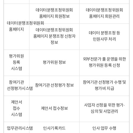
데이터분쟁조정위원회
데이터분쟁조정위원회
홈페이지 회원정보
홈페이지 회원관리
데이터분쟁조정위원회
홈페이지
데이터분쟁조정위원회
데이터 분쟁조정 등
홈페이지 분쟁조정 신청자
민원사무 처리
정보
평가위원
외부전문가 풀 운영을 위한
등록
평가위원 정보
평가위원 등록 신청
시스템
참여기관
참여기관 선정평가 수행 및
참여기관 선정평가 정보
선정평가시스템
평가비 지급
제안서
사업자 선정을 위한 평가·
접수
제안서 접수정보
심의 및 사업관리
시스템
업무관리시스템
인사기록카드
인사 업무 수행