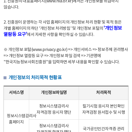
1. 진흥원의 대표홈페이지(www.nia.or.kr)에서는 개인정보를 취급하지
않습니다.
2. 진흥원이 운영하는 각 사업 홈페이지의 개인정보 처리 현황 및 목적 등은
'개인정보
개별 홈페이지의 하단 '개인정보 처리방침' 및 개인정보 포털의
열람등 요구'
에서 자세한 사항을 확인하실 수 있습니다.
※ 개인정보 포털(www.privacy.go.kr) => 개인서비스 => 정보주체 권리행사
=> 개인정보 열람등 요구 => 개인정보 파일 검색 => 기관명에
"한국지능정보사회진흥원"을 입력하면 세부 내용을 확인할 수 있습니다.
개인정보의 처리목적 현황표
개인정보의 처리목적 현황표 - 서비스명, 개인정보파일명, 처리목적으로 구성
서비스명
개인정보파일명
처리목적
정보시스템감리사
필기시험 응시자 본인확인
자격검정 응시자 명단
자격검정 원서접수 및 시행
정보시스템감리사
홈페이지
정보시스템감리사
국가공인민간자격증 관리