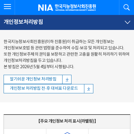
본문
전체메뉴
전체메뉴 열기
검
한국지능정보사회진흥원
바로가기
바로가기
개인정보처리방침
한국지능정보사회진흥원(이하 진흥원)이 취급하는 모든 개인정보는
개인정보보호법 등 관련 법령을 준수하여 수집·보유 및 처리되고 있습니다.
또한 개인정보주체의 권익을 보장하고 관련한 고충을 원활히 처리하기 위하여
개인정보처리방침을 두고 있습니다.
본 방침은 2026년 5월 4일부터 시행됩니다.
알기쉬운 개인정보 처리방침
개인정보 처리방침 전·후 대비표 다운로드
주요 개인정보 처리 표시(라벨링) - 주요 개인정보 처리 표시를 나타내는표
【주요 개인정보 처리 표시(라벨링)】