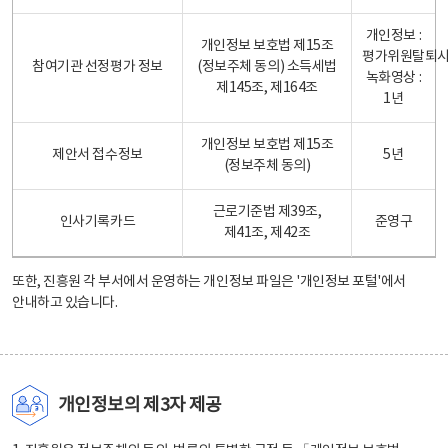
개인정보 :
개인정보 보호법 제15조
평가위원탈퇴
참여기관 선정평가 정보
(정보주체 동의) 소득세법
녹화영상 :
제145조, 제164조
1년
개인정보 보호법 제15조
제안서 접수정보
5년
(정보주체 동의)
근로기준법 제39조,
인사기록카드
준영구
제41조, 제42조
또한, 진흥원 각 부서에서 운영하는 개인정보 파일은
'개인정보 포털'
에서
안내하고 있습니다.
개인정보의 제3자 제공