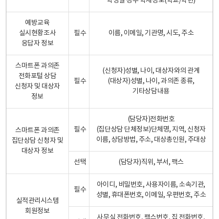
학생일 경우 학제정보(학교/학년)
예방교육
실시현황조사
필수
이름, 이메일, 기관명, 시도, 주소
응답자 정보
스마트폰 과의존
(신청자)성별, 나이, 대상자와의 관계
전화포털 상담
필수
(대상자)성별, 나이, 과의존 종류,
신청자 및 대상자
기타상담내용
정보
(담당자)전화번호
필수
(집단상담 단체정보)단체명, 지역, 신청자
스마트폰 과의존
이름, 상담방법, 주소, 대상총인원, 주대상
집단상담 신청자 및
대상자 정보
선택
(담당자)직위, 부서, 팩스
아이디, 비밀번호, 사용자이름, 소속기관,
필수
성별, 휴대폰번호, 이메일, 우편번호, 주소
실적관리시스템
회원정보
사무실 전화번호, 팩스번호, 집 전화번호,