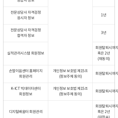
응답자 정보
전문상담사 자격검정
1년
응시자 정보
전문상담사 자격검정
3년
합격자 정보
회원탈퇴시까
실적관리시스템 회원정보
혹은 2년
(재동의)
손말이음센터 홈페이지
개인정보 보호법 제15조
회원탈퇴시까
회원관리
(정보주체 동의)
K-ICT 빅데이터센터
개인정보 보호법 제15조
회원탈퇴시까
회원정보
(정보주체 동의)
회원탈퇴시까
디지털배움터 회원관리
혹은 2년
(미접속)