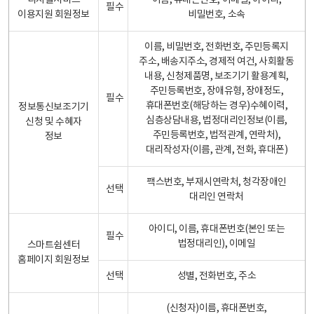
디지털서비스
이름, 휴대폰번호, 이메일, 아이디,
필수
이용지원 회원정보
비밀번호, 소속
이름, 비밀번호, 전화번호, 주민등록지
주소, 배송지주소, 경제적 여건, 사회활동
내용, 신청제품명, 보조기기 활용계획,
주민등록번호, 장애유형, 장애정도,
필수
휴대폰번호(해당하는 경우)수혜이력,
정보통신보조기기
심층상담내용, 법정대리인정보(이름,
신청 및 수혜자
주민등록번호, 법적관계, 연락처),
정보
대리작성자(이름, 관계, 전화, 휴대폰)
팩스번호, 부재시연락처, 청각장애인
선택
대리인 연락처
아이디, 이름, 휴대폰번호(본인 또는
필수
법정대리인), 이메일
스마트쉼센터
홈페이지 회원정보
선택
성별, 전화번호, 주소
(신청자)이름, 휴대폰번호,