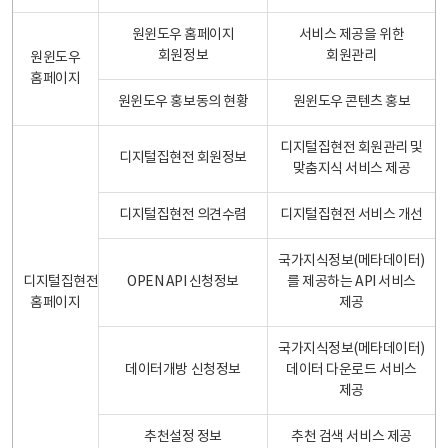
원윈도우 홈페이지
서비스 제공을 위한
회원정보
회원관리
원윈도우
홈페이지
원윈도우 홍보동의 현황
원윈도우 콘텐츠 홍보
디지털집현전 회원관리 및
디지털집현전 회원정보
맞춤지식 서비스 제공
디지털집현전 의견수렴
디지털집현전 서비스 개선
국가지식정보(메타데이터)
디지털집현전
OPEN API 신청정보
를 제공하는 API 서비스
홈페이지
제공
국가지식정보(메타데이터)
데이터개방 신청정보
데이터 다운로드 서비스
제공
추천설정 정보
추천 검색 서비스 제공