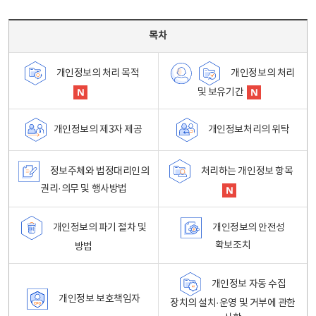
목차 - 개인정보 처리방침 목차를 나타내는표
목차
개인정보의 처리
개인정보의 처리 목적
및 보유기간
개인정보처리의 위탁
개인정보의 제3자 제공
정보주체와 법정대리인의
처리하는 개인정보 항목
권리·의무 및 행사방법
개인정보의 파기 절차 및
개인정보의 안전성
확보조치
방법
개인정보 자동 수집
개인정보 보호책임자
장치의 설치·운영 및 거부에 관한