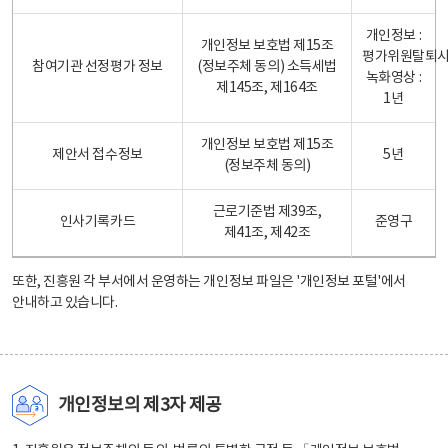
개인정보 :
개인정보 보호법 제15조
평가위원탈퇴
참여기관 선정평가 정보
(정보주체 동의) 소득세법
녹화영상 :
제145조, 제164조
1년
개인정보 보호법 제15조
제안서 접수정보
5년
(정보주체 동의)
근로기준법 제39조,
인사기록카드
준영구
제41조, 제42조
또한, 진흥원 각 부서에서 운영하는 개인정보 파일은
'개인정보 포털'
에서
안내하고 있습니다.
개인정보의 제3자 제공