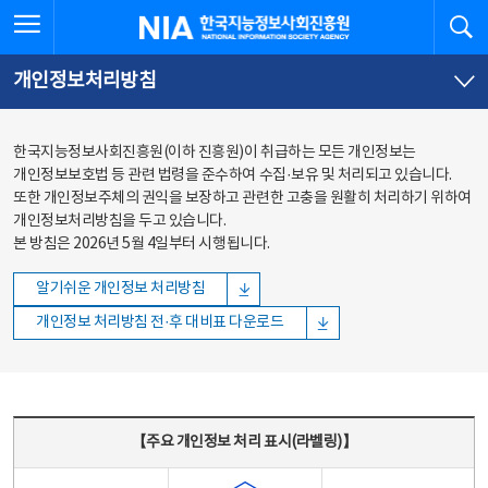
본문
전체메뉴
전체메뉴 열기
검
한국지능정보사회진흥원
바로가기
바로가기
개인정보처리방침
한국지능정보사회진흥원(이하 진흥원)이 취급하는 모든 개인정보는
개인정보보호법 등 관련 법령을 준수하여 수집·보유 및 처리되고 있습니다.
또한 개인정보주체의 권익을 보장하고 관련한 고충을 원활히 처리하기 위하여
개인정보처리방침을 두고 있습니다.
본 방침은 2026년 5월 4일부터 시행됩니다.
알기쉬운 개인정보 처리방침
개인정보 처리방침 전·후 대비표 다운로드
주요 개인정보 처리 표시(라벨링) - 주요 개인정보 처리 표시를 나타내는표
【주요 개인정보 처리 표시(라벨링)】