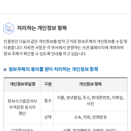
처리하는 개인정보 항목
진흥원은 다음과 같은 개인정보를 법적 근거로 정보주체의 개인정보를 수집 및
이용합니다. 자세한 사항은 각 부서에서 운영하는 서관 홈페이지에 게재하여
정보 주체가 확인할 수 있도록 안내를 하고 있습니다.
정보주체의 동의를 받아 처리하는 개인정보 항목
정보주체의 동의를 받아 처리하는 개인정보 항목 테이블 - 개인정보파일명, 구분, 개인정보 항목으로 구성
개인정보파일명
구분
개인정보 항목
이름, 생년월일, 주소, 휴대폰번호, 이메일,
필수
정보시스템감리사
사진
자격검정 응시자
명단
선택
소속, 직위, 전화번호