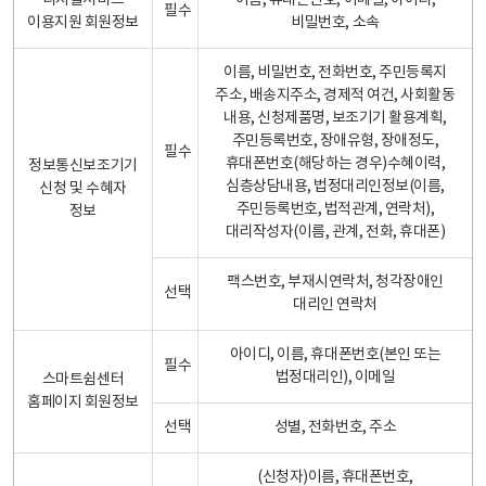
디지털서비스
이름, 휴대폰번호, 이메일, 아이디,
필수
이용지원 회원정보
비밀번호, 소속
이름, 비밀번호, 전화번호, 주민등록지
주소, 배송지주소, 경제적 여건, 사회활동
내용, 신청제품명, 보조기기 활용계획,
주민등록번호, 장애유형, 장애정도,
필수
휴대폰번호(해당하는 경우)수혜이력,
정보통신보조기기
심층상담내용, 법정대리인정보(이름,
신청 및 수혜자
주민등록번호, 법적관계, 연락처),
정보
대리작성자(이름, 관계, 전화, 휴대폰)
팩스번호, 부재시연락처, 청각장애인
선택
대리인 연락처
아이디, 이름, 휴대폰번호(본인 또는
필수
법정대리인), 이메일
스마트쉼센터
홈페이지 회원정보
선택
성별, 전화번호, 주소
(신청자)이름, 휴대폰번호,