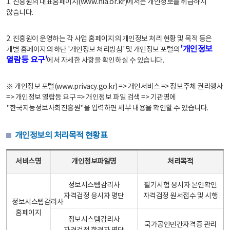
1. 진흥원의 대표홈페이지(www.nia.or.kr)에서는 개인정보를 취급하지
않습니다.
2. 진흥원이 운영하는 각 사업 홈페이지의 개인정보 처리 현황 및 목적 등은
'개인정보
개별 홈페이지의 하단 '개인정보 처리방침' 및 개인정보 포털의
열람등 요구'
에서 자세한 사항을 확인하실 수 있습니다.
※ 개인정보 포털(www.privacy.go.kr) => 개인서비스 => 정보주체 권리행사
=> 개인정보 열람등 요구 => 개인정보 파일 검색 => 기관명에
"한국지능정보사회진흥원"을 입력하면 세부 내용을 확인할 수 있습니다.
개인정보의 처리목적 현황표
개인정보의 처리목적 현황표 - 서비스명, 개인정보파일명, 처리목적으로 구성
서비스명
개인정보파일명
처리목적
정보시스템감리사
필기시험 응시자 본인확인
자격검정 응시자 명단
자격검정 원서접수 및 시행
정보시스템감리사
홈페이지
정보시스템감리사
국가공인민간자격증 관리