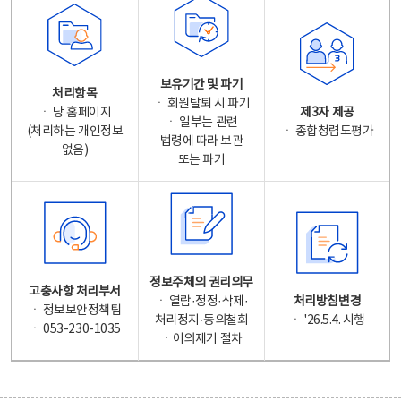
보유기간 및 파기
처리항목
ㆍ 회원탈퇴 시 파기
ㆍ 당 홈페이지
제3자 제공
ㆍ 일부는 관련
(처리하는 개인정보
ㆍ 종합청렴도평가
법령에 따라 보관
없음)
또는 파기
정보주체의 권리의무
고충사항 처리부서
ㆍ 열람·정정·삭제·
처리방침변경
ㆍ 정보보안정책팀
처리정지·동의철회
ㆍ '26.5.4. 시행
ㆍ 053-230-1035
ㆍ이의제기 절차