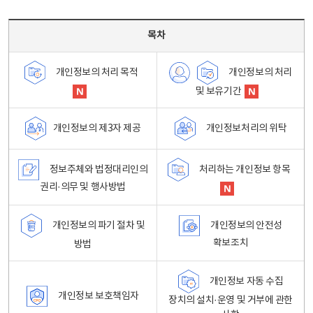
목차 - 개인정보 처리방침 목차를 나타내는표
목차
개인정보의 처리
개인정보의 처리 목적
및 보유기간
개인정보처리의 위탁
개인정보의 제3자 제공
정보주체와 법정대리인의
처리하는 개인정보 항목
권리·의무 및 행사방법
개인정보의 파기 절차 및
개인정보의 안전성
확보조치
방법
개인정보 자동 수집
개인정보 보호책임자
장치의 설치·운영 및 거부에 관한