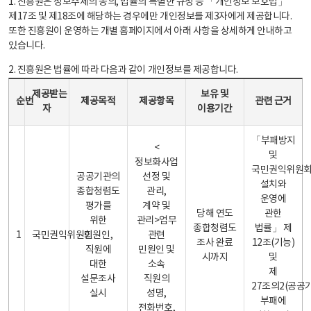
1. 진흥원은 정보주체의 동의, 법률의 특별한 규정 등 「개인정보 보호법」
제17조 및 제18조에 해당하는 경우에만 개인정보를 제3자에게 제공합니다.
또한 진흥원이 운영하는 개별 홈페이지에서 아래 사항을 상세하게 안내하고
있습니다.
2. 진흥원은 법률에 따라 다음과 같이 개인정보를 제공합니다.
개인정보 제공 안내표 - 순번, 제공받는자, 제공목적, 제공항목, 보유 및 이용기간 관련 근거로 구성
제공받는
보유 및
순번
제공목적
제공항목
관련 근거
자
이용기간
「부패방지
<
및
정보화사업
국민권익위원
공공기관의
선정 및
설치와
종합청렴도
관리,
운영에
평가를
계약 및
당해 연도
관한
위한
관리>업무
종합청렴도
법률」 제
1
국민권익위원회
민원인,
관련
조사 완료
12조(기능)
직원에
민원인 및
시까지
및
대한
소속
제
설문조사
직원의
27조의2(공공
실시
성명,
부패에
전화번호,