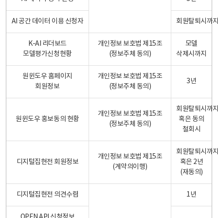
AI 공간 데이터 이용 신청자
회원탈퇴시까
K-AI 리더보드
개인정보 보호법 제15조
모델
모델평가신청현황
(정보주체 동의)
삭제시까지
원윈도우 홈페이지
개인정보 보호법 제15조
3년
회원정보
(정보주체 동의)
회원탈퇴시까
개인정보 보호법 제15조
원윈도우 홍보동의 현황
혹은 동의
(정보주체 동의)
철회시
회원탈퇴시까
개인정보 보호법 제15조
디지털집현전 회원정보
혹은 2년
(계약의이행)
(재동의)
디지털집현전 의견수렴
1년
OPEN API 신청정보