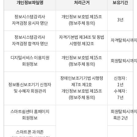
개인정보파일명
처리근거
보유기간
정보시스템감리사
개인정보 보호법 제15조
3년
자격검정 응시자 명단
(정보주체 등의)
정보시스템감리사
자격기본법 제34조 및 동법
자격탈퇴시까
자격검정 합격자 명단
시행령 제32조
디지털서비스 이용지원
개인정보 보호법 제15조
회원탈퇴시까
회원정보
(정보주체 동의)
장애인보조기기법 시행령
신청자 :
정보통신보조기기 신청자
제7조 제1호
1년
및 수혜자 회원관리
개인정보 보호법 제15조
수혜자 :
(정보주체 동의)
7년
스마트쉼센터 홈페이지
회원탈퇴시까
회원정보
혹은 2년
스마트폰 과의존