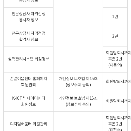
응답자 정보
전문상담사 자격검정
1년
응시자 정보
전문상담사 자격검정
3년
합격자 정보
회원탈퇴시까
실적관리시스템 회원정보
혹은 2년
(재동의)
손말이음센터 홈페이지
개인정보 보호법 제15조
회원탈퇴시까
회원관리
(정보주체 동의)
K-ICT 빅데이터센터
개인정보 보호법 제15조
회원탈퇴시까
회원정보
(정보주체 동의)
회원탈퇴시까
디지털배움터 회원관리
혹은 2년
(미접속)