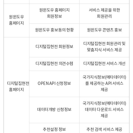
원윈도우 홈페이지
서비스 제공을 위한
회원정보
회원관리
원윈도우
홈페이지
원윈도우 홍보동의 현황
원윈도우 콘텐츠 홍보
디지털집현전 회원관리 및
디지털집현전 회원정보
맞춤지식 서비스 제공
디지털집현전 의견수렴
디지털집현전 서비스 개선
국가지식정보(메타데이터)
디지털집현전
OPEN API 신청정보
를 제공하는 API 서비스
홈페이지
제공
국가지식정보(메타데이터)
데이터개방 신청정보
데이터 다운로드 서비스
제공
추천설정 정보
추천 검색 서비스 제공