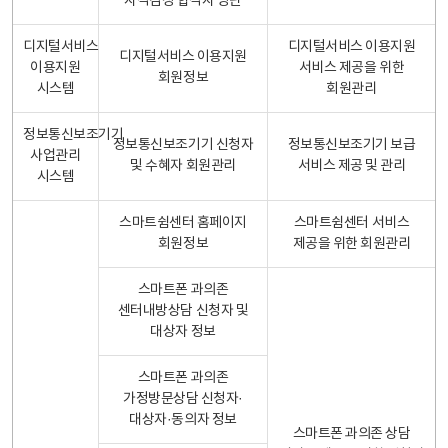
자격검정 합격자 명단
디지털서비스
디지털서비스 이용지원
디지털서비스 이용지원
이용지원
서비스 제공을 위한
회원정보
시스템
회원관리
정보통신보조기기
정보통신보조기기 신청자
정보통신보조기기 보급
사업관리
및 수혜자 회원관리
서비스 제공 및 관리
시스템
스마트쉼센터 홈페이지
스마트쉼센터 서비스
회원정보
제공을 위한 회원관리
스마트폰 과의존
센터내방상담 신청자 및
대상자 정보
스마트폰 과의존
가정방문상담 신청자·
대상자·동의자 정보
스마트폰 과의존 상담