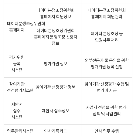
데이터분쟁조정위원회
데이터분쟁조정위원회
홈페이지 회원정보
홈페이지 회원관리
데이터분쟁조정위원회
홈페이지
데이터분쟁조정위원회
데이터 분쟁조정 등
홈페이지 분쟁조정 신청자
민원사무 처리
정보
평가위원
외부전문가 풀 운영을 위한
등록
평가위원 정보
평가위원 등록 신청
시스템
참여기관
참여기관 선정평가 수행 및
참여기관 선정평가 정보
선정평가시스템
평가비 지급
제안서
사업자 선정을 위한 평가·
접수
제안서 접수정보
심의 및 사업관리
시스템
업무관리시스템
인사기록카드
인사 업무 수행