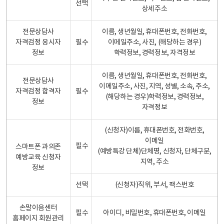
선택
상세주소
전문상담사
이름, 생년월일, 휴대폰번호, 전화번호,
자격검정 응시자
필수
이메일주소, 사진, (해당하는 경우)
정보
학력정보, 경력정보, 자격정보
이름, 생년월일, 휴대폰번호, 전화번호,
전문상담사
이메일주소, 사진, 지역, 성별, 소속, 주소,
자격검정 합격자
필수
(해당하는 경우)학력정보, 경력정보,
정보
자격정보
(신청자)이름, 휴대폰번호, 전화번호,
이메일
필수
스마트폰 과의존
(예방특강 단체)단체명, 신청자, 단체구분,
예방교육 신청자
지역, 주소
정보
선택
(신청자)직위, 부서, 팩스번호
손말이음센터
필수
아이디, 비밀번호, 휴대폰번호, 이메일
홈페이지 회원관리