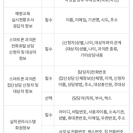
학생일 경우 학제정보(학교/학년)
예방교육
실시현황조사
필수
이름, 이메일, 기관명, 시도, 주소
응답자 정보
스마트폰 과의존
(신청자)성별, 나이, 대상자와의 관계
전화포털 상담
필수
(대상자)성별, 나이, 과의존 종류,
신청자 및 대상자
기타상담내용
정보
(담당자)전화번호
필수
(집단상담 단체정보)단체명, 지역, 신청자
스마트폰 과의존
이름, 상담방법, 주소, 대상총인원, 주대상
집단상담 신청자 및
대상자 정보
선택
(담당자)직위, 부서, 팩스
아이디, 비밀번호, 사용자이름, 소속기관,
필수
성별, 휴대폰번호, 이메일, 우편번호, 주소
실적관리시스템
회원정보
사무실 전화번호, 팩스번호, 집 전화번호,