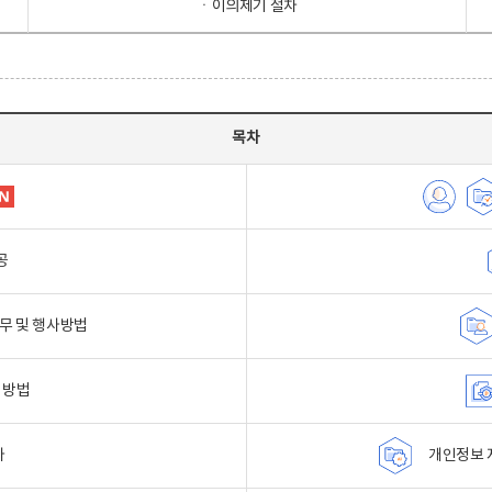
ㆍ이의제기 절차
목차
공
무 및 행사방법
 방법
자
개인정보 자