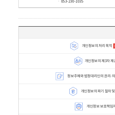
ㆍ 053-230-1035
목차 - 개인정보 처리방침 목차를 나타내는표
개인정보의 처리 목적
개인정보의 제3자 제
정보주체와 법정대리인의 권리·의
개인정보의 파기 절차 및
개인정보 보호책임