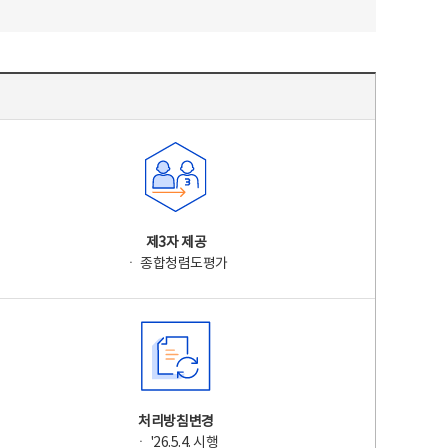
제3자 제공
ㆍ 종합청렴도평가
처리방침변경
ㆍ '26.5.4. 시행