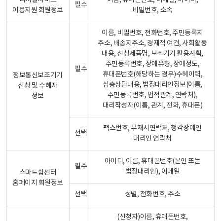
디지털서비스
이름, 휴대폰번호, 이메일, 아이디,
필수
이용지원 회원정보
비밀번호, 소속
이름, 비밀번호, 전화번호, 주민등록지
주소, 배송지주소, 경제적 여건, 사회활동
내용, 신청제품명, 보조기기 활용계획,
주민등록번호, 장애유형, 장애정도,
필수
휴대폰번호(해당하는 경우)수혜이력,
정보통신보조기기
심층상담내용, 법정대리인정보(이름,
신청 및 수혜자
주민등록번호, 법적관계, 연락처),
정보
대리작성자(이름, 관계, 전화, 휴대폰)
팩스번호, 부재시연락처, 청각장애인
선택
대리인 연락처
아이디, 이름, 휴대폰번호(본인 또는
필수
법정대리인), 이메일
스마트쉼센터
홈페이지 회원정보
선택
성별, 전화번호, 주소
(신청자)이름, 휴대폰번호,