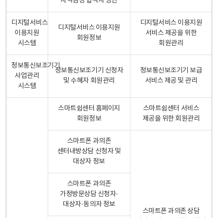
자격검정 합격자 명단
디지털서비스
디지털서비스 이용지원
디지털서비스 이용지원
이용지원
서비스 제공을 위한
회원정보
시스템
회원관리
정보통신보조기기
정보통신보조기기 신청자
정보통신보조기기 보급
사업관리
및 수혜자 회원관리
서비스 제공 및 관리
시스템
스마트쉼센터 홈페이지
스마트쉼센터 서비스
회원정보
제공을 위한 회원관리
스마트폰 과의존
센터내방상담 신청자 및
대상자 정보
스마트폰 과의존
가정방문상담 신청자·
대상자·동의자 정보
스마트폰 과의존 상담