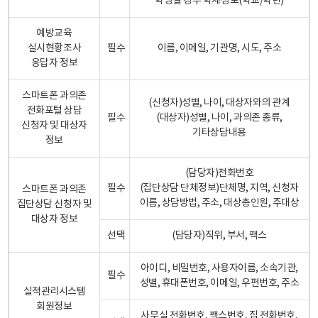
학생일 경우 학제정보(학교/학년)
예방교육
실시현황조사
필수
이름, 이메일, 기관명, 시도, 주소
응답자 정보
스마트폰 과의존
(신청자)성별, 나이, 대상자와의 관계
전화포털 상담
필수
(대상자)성별, 나이, 과의존 종류,
신청자 및 대상자
기타상담내용
정보
(담당자)전화번호
필수
(집단상담 단체정보)단체명, 지역, 신청자
스마트폰 과의존
이름, 상담방법, 주소, 대상총인원, 주대상
집단상담 신청자 및
대상자 정보
선택
(담당자)직위, 부서, 팩스
아이디, 비밀번호, 사용자이름, 소속기관,
필수
성별, 휴대폰번호, 이메일, 우편번호, 주소
실적관리시스템
회원정보
사무실 전화번호, 팩스번호, 집 전화번호,