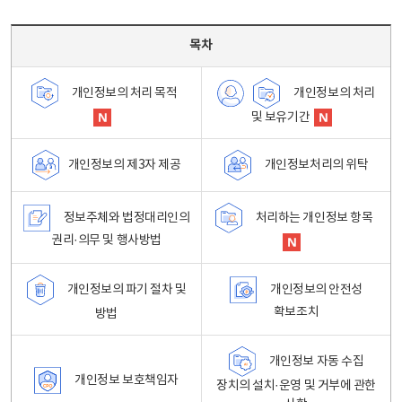
목차 - 개인정보 처리방침 목차를 나타내는표
목차
개인정보의 처리
개인정보의 처리 목적
및 보유기간
개인정보처리의 위탁
개인정보의 제3자 제공
정보주체와 법정대리인의
처리하는 개인정보 항목
권리·의무 및 행사방법
개인정보의 파기 절차 및
개인정보의 안전성
확보조치
방법
개인정보 자동 수집
개인정보 보호책임자
장치의 설치·운영 및 거부에 관한