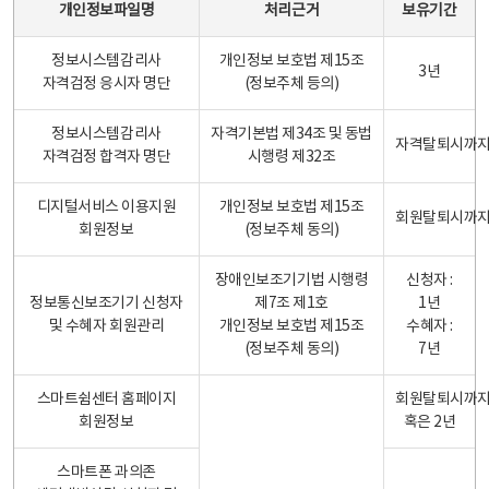
개인정보파일명
처리근거
보유기간
정보시스템감리사
개인정보 보호법 제15조
3년
자격검정 응시자 명단
(정보주체 등의)
정보시스템감리사
자격기본법 제34조 및 동법
자격탈퇴시까
자격검정 합격자 명단
시행령 제32조
디지털서비스 이용지원
개인정보 보호법 제15조
회원탈퇴시까
회원정보
(정보주체 동의)
장애인보조기기법 시행령
신청자 :
정보통신보조기기 신청자
제7조 제1호
1년
및 수혜자 회원관리
개인정보 보호법 제15조
수혜자 :
(정보주체 동의)
7년
스마트쉼센터 홈페이지
회원탈퇴시까
회원정보
혹은 2년
스마트폰 과의존