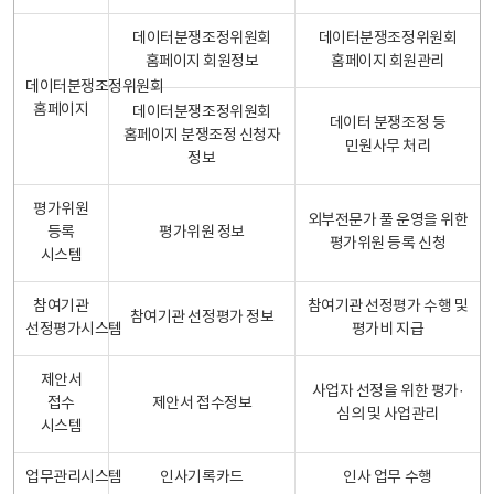
데이터분쟁조정위원회
데이터분쟁조정위원회
홈페이지 회원정보
홈페이지 회원관리
데이터분쟁조정위원회
홈페이지
데이터분쟁조정위원회
데이터 분쟁조정 등
홈페이지 분쟁조정 신청자
민원사무 처리
정보
평가위원
외부전문가 풀 운영을 위한
등록
평가위원 정보
평가위원 등록 신청
시스템
참여기관
참여기관 선정평가 수행 및
참여기관 선정평가 정보
선정평가시스템
평가비 지급
제안서
사업자 선정을 위한 평가·
접수
제안서 접수정보
심의 및 사업관리
시스템
업무관리시스템
인사기록카드
인사 업무 수행