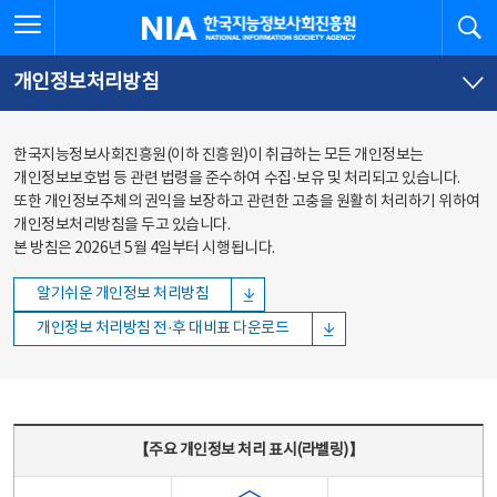
본문
전체메뉴
전체메뉴 열기
검
한국지능정보사회진흥원
바로가기
바로가기
개인정보처리방침
한국지능정보사회진흥원(이하 진흥원)이 취급하는 모든 개인정보는
개인정보보호법 등 관련 법령을 준수하여 수집·보유 및 처리되고 있습니다.
또한 개인정보주체의 권익을 보장하고 관련한 고충을 원활히 처리하기 위하여
개인정보처리방침을 두고 있습니다.
본 방침은 2026년 5월 4일부터 시행됩니다.
알기쉬운 개인정보 처리방침
개인정보 처리방침 전·후 대비표 다운로드
주요 개인정보 처리 표시(라벨링) - 주요 개인정보 처리 표시를 나타내는표
【주요 개인정보 처리 표시(라벨링)】