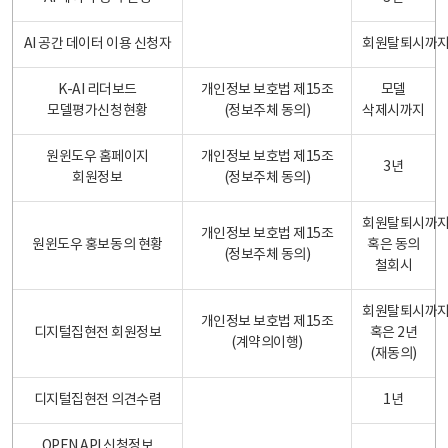
AI 공간 데이터 이용 신청자
회원탈퇴시까
K-AI 리더보드
개인정보 보호법 제15조
모델
모델평가신청현황
(정보주체 동의)
삭제시까지
원윈도우 홈페이지
개인정보 보호법 제15조
3년
회원정보
(정보주체 동의)
회원탈퇴시까
개인정보 보호법 제15조
원윈도우 홍보동의 현황
혹은 동의
(정보주체 동의)
철회시
회원탈퇴시까
개인정보 보호법 제15조
디지털집현전 회원정보
혹은 2년
(계약의이행)
(재동의)
디지털집현전 의견수렴
1년
OPEN API 신청정보