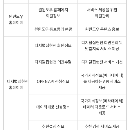
원윈도우 홈페이지
서비스 제공을 위한
회원정보
회원관리
원윈도우
홈페이지
원윈도우 홍보동의 현황
원윈도우 콘텐츠 홍보
디지털집현전 회원관리 및
디지털집현전 회원정보
맞춤지식 서비스 제공
디지털집현전 의견수렴
디지털집현전 서비스 개선
국가지식정보(메타데이터)
디지털집현전
OPEN API 신청정보
를 제공하는 API 서비스
홈페이지
제공
국가지식정보(메타데이터)
데이터개방 신청정보
데이터 다운로드 서비스
제공
추천설정 정보
추천 검색 서비스 제공