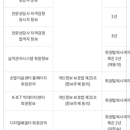
응답자 정보
전문상담사 자격검정
1년
응시자 정보
전문상담사 자격검정
3년
합격자 정보
회원탈퇴시까
실적관리시스템 회원정보
혹은 2년
(재동의)
손말이음센터 홈페이지
개인정보 보호법 제15조
회원탈퇴시까
회원관리
(정보주체 동의)
K-ICT 빅데이터센터
개인정보 보호법 제15조
회원탈퇴시까
회원정보
(정보주체 동의)
회원탈퇴시까
디지털배움터 회원관리
혹은 2년
(미접속)