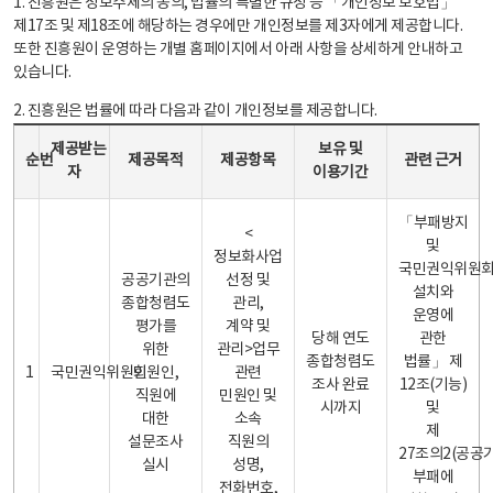
1. 진흥원은 정보주체의 동의, 법률의 특별한 규정 등 「개인정보 보호법」
제17조 및 제18조에 해당하는 경우에만 개인정보를 제3자에게 제공합니다.
또한 진흥원이 운영하는 개별 홈페이지에서 아래 사항을 상세하게 안내하고
있습니다.
2. 진흥원은 법률에 따라 다음과 같이 개인정보를 제공합니다.
개인정보 제공 안내표 - 순번, 제공받는자, 제공목적, 제공항목, 보유 및 이용기간 관련 근거로 구성
제공받는
보유 및
순번
제공목적
제공항목
관련 근거
자
이용기간
「부패방지
<
및
정보화사업
국민권익위원
공공기관의
선정 및
설치와
종합청렴도
관리,
운영에
평가를
계약 및
당해 연도
관한
위한
관리>업무
종합청렴도
법률」 제
1
국민권익위원회
민원인,
관련
조사 완료
12조(기능)
직원에
민원인 및
시까지
및
대한
소속
제
설문조사
직원의
27조의2(공공
실시
성명,
부패에
전화번호,