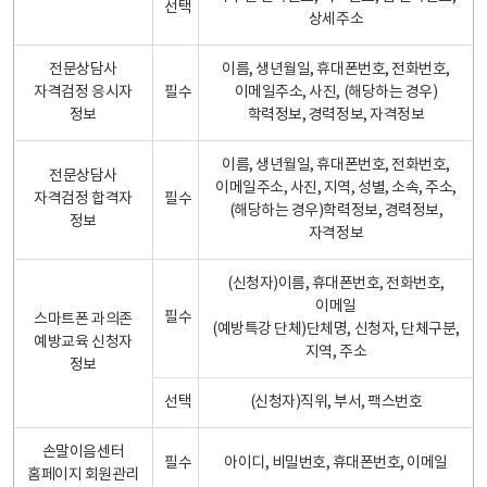
선택
상세주소
전문상담사
이름, 생년월일, 휴대폰번호, 전화번호,
자격검정 응시자
필수
이메일주소, 사진, (해당하는 경우)
정보
학력정보, 경력정보, 자격정보
이름, 생년월일, 휴대폰번호, 전화번호,
전문상담사
이메일주소, 사진, 지역, 성별, 소속, 주소,
자격검정 합격자
필수
(해당하는 경우)학력정보, 경력정보,
정보
자격정보
(신청자)이름, 휴대폰번호, 전화번호,
이메일
필수
스마트폰 과의존
(예방특강 단체)단체명, 신청자, 단체구분,
예방교육 신청자
지역, 주소
정보
선택
(신청자)직위, 부서, 팩스번호
손말이음센터
필수
아이디, 비밀번호, 휴대폰번호, 이메일
홈페이지 회원관리