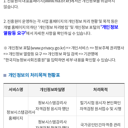
1. 진흥원의 대표홈페이지(www.nia.or.kr)에서는 개인정보를 취급하지
않습니다.
2. 진흥원이 운영하는 각 사업 홈페이지의 개인정보 처리 현황 및 목적 등은
'개인정보
개별 홈페이지의 하단 '개인정보 처리방침' 및 개인정보 포털의
열람등 요구'
에서 자세한 사항을 확인하실 수 있습니다.
※ 개인정보 포털(www.privacy.go.kr) => 개인서비스 => 정보주체 권리행사
=> 개인정보 열람등 요구 => 개인정보 파일 검색 => 기관명에
"한국지능정보사회진흥원"을 입력하면 세부 내용을 확인할 수 있습니다.
개인정보의 처리목적 현황표
개인정보의 처리목적 현황표 - 서비스명, 개인정보파일명, 처리목적으로 구성
서비스명
개인정보파일명
처리목적
정보시스템감리사
필기시험 응시자 본인확인
자격검정 응시자 명단
자격검정 원서접수 및 시행
정보시스템감리사
홈페이지
정보시스템감리사
국가공인민간자격증 관리