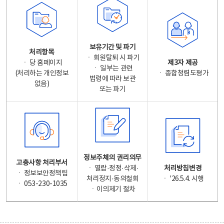
보유기간 및 파기
처리항목
ㆍ 회원탈퇴 시 파기
ㆍ 당 홈페이지
제3자 제공
ㆍ 일부는 관련
(처리하는 개인정보
ㆍ 종합청렴도평가
법령에 따라 보관
없음)
또는 파기
정보주체의 권리의무
고충사항 처리부서
ㆍ 열람·정정·삭제·
처리방침변경
ㆍ 정보보안정책팀
처리정지·동의철회
ㆍ '26.5.4. 시행
ㆍ 053-230-1035
ㆍ이의제기 절차