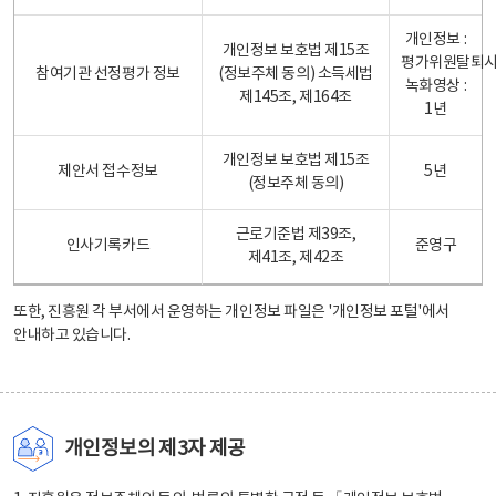
개인정보 :
개인정보 보호법 제15조
평가위원탈퇴
참여기관 선정평가 정보
(정보주체 동의) 소득세법
녹화영상 :
제145조, 제164조
1년
개인정보 보호법 제15조
제안서 접수정보
5년
(정보주체 동의)
근로기준법 제39조,
인사기록카드
준영구
제41조, 제42조
또한, 진흥원 각 부서에서 운영하는 개인정보 파일은
'개인정보 포털'
에서
안내하고 있습니다.
개인정보의 제3자 제공