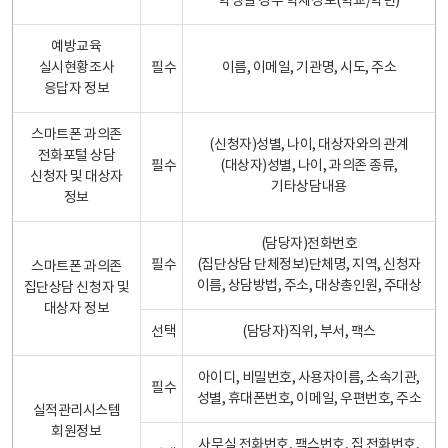
학생일 경우 학제정보(학교/학년)
예방교육
실시현황조사
필수
이름, 이메일, 기관명, 시도, 주소
응답자 정보
스마트폰 과의존
(신청자)성별, 나이, 대상자와의 관계
전화포털 상담
필수
(대상자)성별, 나이, 과의존 종류,
신청자 및 대상자
기타상담내용
정보
(담당자)전화번호
필수
(집단상담 단체정보)단체명, 지역, 신청자
스마트폰 과의존
이름, 상담방법, 주소, 대상총인원, 주대상
집단상담 신청자 및
대상자 정보
선택
(담당자)직위, 부서, 팩스
아이디, 비밀번호, 사용자이름, 소속기관,
필수
성별, 휴대폰번호, 이메일, 우편번호, 주소
실적관리시스템
회원정보
사무실 전화번호, 팩스번호, 집 전화번호,