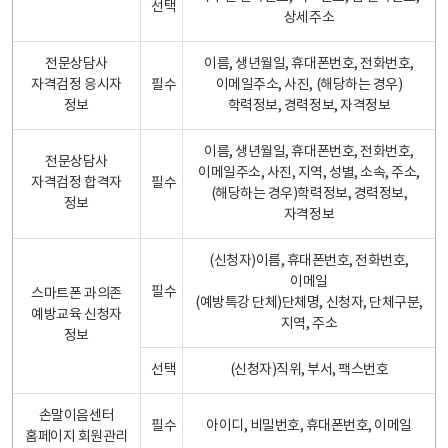
선택
상세주소
전문상담사
이름, 생년월일, 휴대폰번호, 전화번호,
자격검정 응시자
필수
이메일주소, 사진, (해당하는 경우)
정보
학력정보, 경력정보, 자격정보
이름, 생년월일, 휴대폰번호, 전화번호,
전문상담사
이메일주소, 사진, 지역, 성별, 소속, 주소,
자격검정 합격자
필수
(해당하는 경우)학력정보, 경력정보,
정보
자격정보
(신청자)이름, 휴대폰번호, 전화번호,
이메일
필수
스마트폰 과의존
(예방특강 단체)단체명, 신청자, 단체구분,
예방교육 신청자
지역, 주소
정보
선택
(신청자)직위, 부서, 팩스번호
손말이음센터
필수
아이디, 비밀번호, 휴대폰번호, 이메일
홈페이지 회원관리