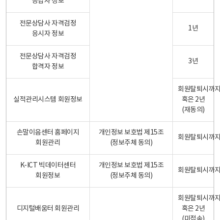
응답자 정보
전문상담사 자격검정
1년
응시자 정보
전문상담사 자격검정
3년
합격자 정보
회원탈퇴시까
실적관리시스템 회원정보
혹은 2년
(재동의)
손말이음센터 홈페이지
개인정보 보호법 제15조
회원탈퇴시까
회원관리
(정보주체 동의)
K-ICT 빅데이터센터
개인정보 보호법 제15조
회원탈퇴시까
회원정보
(정보주체 동의)
회원탈퇴시까
디지털배움터 회원관리
혹은 2년
(미접속)