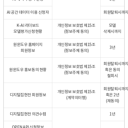
AI 공간 데이터 이용 신청자
회원탈퇴시까
K-AI 리더보드
개인정보 보호법 제15조
모델
모델평가신청현황
(정보주체 동의)
삭제시까지
원윈도우 홈페이지
개인정보 보호법 제15조
3년
회원정보
(정보주체 동의)
회원탈퇴시까
개인정보 보호법 제15조
원윈도우 홍보동의 현황
혹은 동의
(정보주체 동의)
철회시
회원탈퇴시까
개인정보 보호법 제15조
디지털집현전 회원정보
혹은 2년
(계약의이행)
(재동의)
디지털집현전 의견수렴
1년
OPEN API 신청정보