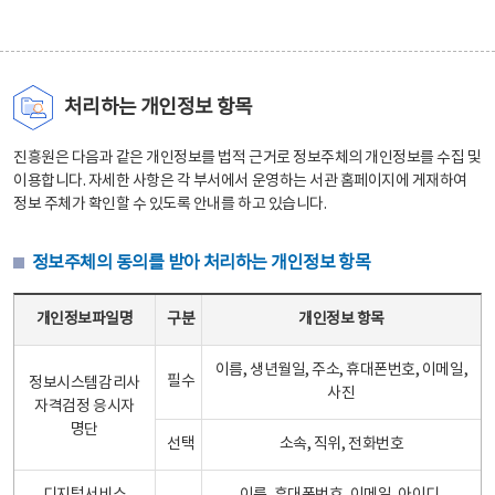
처리하는 개인정보 항목
진흥원은 다음과 같은 개인정보를 법적 근거로 정보주체의 개인정보를 수집 및
이용합니다. 자세한 사항은 각 부서에서 운영하는 서관 홈페이지에 게재하여
정보 주체가 확인할 수 있도록 안내를 하고 있습니다.
정보주체의 동의를 받아 처리하는 개인정보 항목
정보주체의 동의를 받아 처리하는 개인정보 항목 테이블 - 개인정보파일명, 구분, 개인정보 항목으로 구성
개인정보파일명
구분
개인정보 항목
이름, 생년월일, 주소, 휴대폰번호, 이메일,
필수
정보시스템감리사
사진
자격검정 응시자
명단
선택
소속, 직위, 전화번호