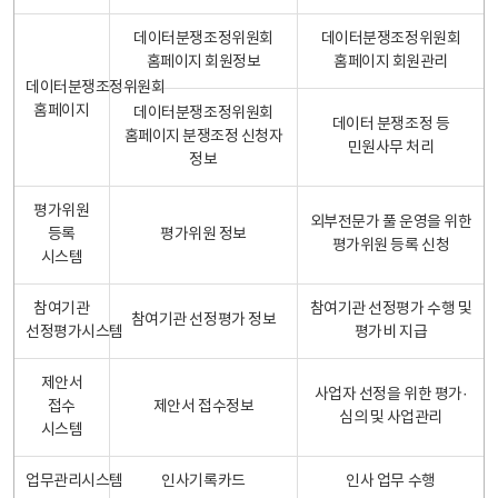
데이터분쟁조정위원회
데이터분쟁조정위원회
홈페이지 회원정보
홈페이지 회원관리
데이터분쟁조정위원회
홈페이지
데이터분쟁조정위원회
데이터 분쟁조정 등
홈페이지 분쟁조정 신청자
민원사무 처리
정보
평가위원
외부전문가 풀 운영을 위한
등록
평가위원 정보
평가위원 등록 신청
시스템
참여기관
참여기관 선정평가 수행 및
참여기관 선정평가 정보
선정평가시스템
평가비 지급
제안서
사업자 선정을 위한 평가·
접수
제안서 접수정보
심의 및 사업관리
시스템
업무관리시스템
인사기록카드
인사 업무 수행