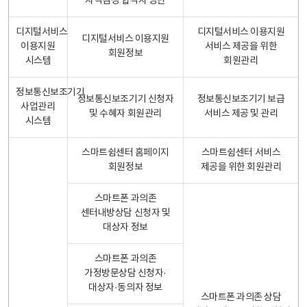
자격검정 합격자 명단
디지털서비스
디지털서비스 이용지원
디지털서비스 이용지원
이용지원
서비스 제공을 위한
회원정보
시스템
회원관리
정보통신보조기기
정보통신보조기기 신청자
정보통신보조기기 보급
사업관리
및 수혜자 회원관리
서비스 제공 및 관리
시스템
스마트쉼센터 홈페이지
스마트쉼센터 서비스
회원정보
제공을 위한 회원관리
스마트폰 과의존
센터내방상담 신청자 및
대상자 정보
스마트폰 과의존
가정방문상담 신청자·
대상자·동의자 정보
스마트폰 과의존 상담