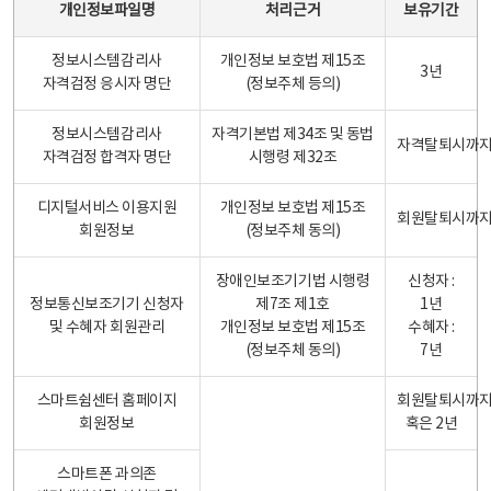
개인정보파일명
처리근거
보유기간
정보시스템감리사
개인정보 보호법 제15조
3년
자격검정 응시자 명단
(정보주체 등의)
정보시스템감리사
자격기본법 제34조 및 동법
자격탈퇴시까
자격검정 합격자 명단
시행령 제32조
디지털서비스 이용지원
개인정보 보호법 제15조
회원탈퇴시까
회원정보
(정보주체 동의)
장애인보조기기법 시행령
신청자 :
정보통신보조기기 신청자
제7조 제1호
1년
및 수혜자 회원관리
개인정보 보호법 제15조
수혜자 :
(정보주체 동의)
7년
스마트쉼센터 홈페이지
회원탈퇴시까
회원정보
혹은 2년
스마트폰 과의존