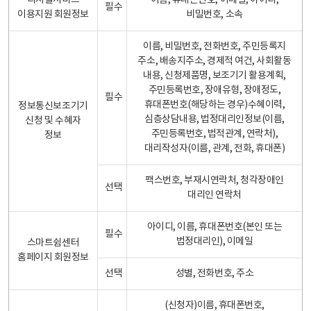
디지털서비스
이름, 휴대폰번호, 이메일, 아이디,
필수
이용지원 회원정보
비밀번호, 소속
이름, 비밀번호, 전화번호, 주민등록지
주소, 배송지주소, 경제적 여건, 사회활동
내용, 신청제품명, 보조기기 활용계획,
주민등록번호, 장애유형, 장애정도,
필수
휴대폰번호(해당하는 경우)수혜이력,
정보통신보조기기
심층상담내용, 법정대리인정보(이름,
신청 및 수혜자
주민등록번호, 법적관계, 연락처),
정보
대리작성자(이름, 관계, 전화, 휴대폰)
팩스번호, 부재시연락처, 청각장애인
선택
대리인 연락처
아이디, 이름, 휴대폰번호(본인 또는
필수
법정대리인), 이메일
스마트쉼센터
홈페이지 회원정보
선택
성별, 전화번호, 주소
(신청자)이름, 휴대폰번호,