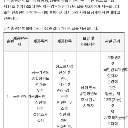
1. 진흥원은 정보주체의 동의, 법률의 특별한 규정 등 「개인정보 보호법」
제17조 및 제18조에 해당하는 경우에만 개인정보를 제3자에게 제공합니다.
또한 진흥원이 운영하는 개별 홈페이지에서 아래 사항을 상세하게 안내하고
있습니다.
2. 진흥원은 법률에 따라 다음과 같이 개인정보를 제공합니다.
개인정보 제공 안내표 - 순번, 제공받는자, 제공목적, 제공항목, 보유 및 이용기간 관련 근거로 구성
제공받는
보유 및
순번
제공목적
제공항목
관련 근거
자
이용기간
「부패방지
<
및
정보화사업
국민권익위원
공공기관의
선정 및
설치와
종합청렴도
관리,
운영에
평가를
계약 및
당해 연도
관한
위한
관리>업무
종합청렴도
법률」 제
1
국민권익위원회
민원인,
관련
조사 완료
12조(기능)
직원에
민원인 및
시까지
및
대한
소속
제
설문조사
직원의
27조의2(공공
실시
성명,
부패에
전화번호,