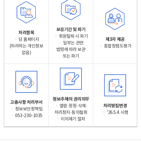
보유기간 및 파기
처리항목
ㆍ 회원탈퇴 시 파기
ㆍ 당 홈페이지
제3자 제공
ㆍ 일부는 관련
(처리하는 개인정보
ㆍ 종합청렴도평가
법령에 따라 보관
없음)
또는 파기
정보주체의 권리의무
고충사항 처리부서
ㆍ 열람·정정·삭제·
처리방침변경
ㆍ 정보보안정책팀
처리정지·동의철회
ㆍ '26.5.4. 시행
ㆍ 053-230-1035
ㆍ이의제기 절차