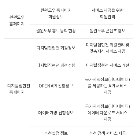
원윈도우 홈페이지
서비스 제공을 위한
회원정보
회원관리
원윈도우
홈페이지
원윈도우 홍보동의 현황
원윈도우 콘텐츠 홍보
디지털집현전 회원관리 및
디지털집현전 회원정보
맞춤지식 서비스 제공
디지털집현전 의견수렴
디지털집현전 서비스 개선
국가지식정보(메타데이터)
디지털집현전
OPEN API 신청정보
를 제공하는 API 서비스
홈페이지
제공
국가지식정보(메타데이터)
데이터개방 신청정보
데이터 다운로드 서비스
제공
추천설정 정보
추천 검색 서비스 제공