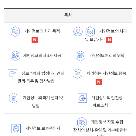
목차 - 개인정보 처리방침 목차를 나타내는표
목차
개인정보의 처리
개인정보의 처리 목적
및 보유기간
개인정보처리의 위탁
개인정보의 제3자 제공
정보주체와 법정대리인의
처리하는 개인정보 항목
권리·의무 및 행사방법
개인정보의 파기 절차 및
개인정보의 안전성
확보조치
방법
개인정보 자동 수집
개인정보 보호책임자
장치의 설치·운영 및 거부에 관한