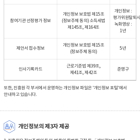
개인정보 :
개인정보 보호법 제15조
평가위원탈퇴
참여기관 선정평가 정보
(정보주체 동의) 소득세법
녹화영상 :
제145조, 제164조
1년
개인정보 보호법 제15조
제안서 접수정보
5년
(정보주체 동의)
근로기준법 제39조,
인사기록카드
준영구
제41조, 제42조
또한, 진흥원 각 부서에서 운영하는 개인정보 파일은
'개인정보 포털'
에서
안내하고 있습니다.
개인정보의 제3자 제공