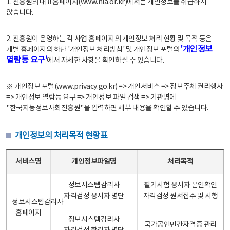
1. 진흥원의 대표홈페이지(www.nia.or.kr)에서는 개인정보를 취급하지
않습니다.
2. 진흥원이 운영하는 각 사업 홈페이지의 개인정보 처리 현황 및 목적 등은
'개인정보
개별 홈페이지의 하단 '개인정보 처리방침' 및 개인정보 포털의
열람등 요구'
에서 자세한 사항을 확인하실 수 있습니다.
※ 개인정보 포털(www.privacy.go.kr) => 개인서비스 => 정보주체 권리행사
=> 개인정보 열람등 요구 => 개인정보 파일 검색 => 기관명에
"한국지능정보사회진흥원"을 입력하면 세부 내용을 확인할 수 있습니다.
개인정보의 처리목적 현황표
개인정보의 처리목적 현황표 - 서비스명, 개인정보파일명, 처리목적으로 구성
서비스명
개인정보파일명
처리목적
정보시스템감리사
필기시험 응시자 본인확인
자격검정 응시자 명단
자격검정 원서접수 및 시행
정보시스템감리사
홈페이지
정보시스템감리사
국가공인민간자격증 관리