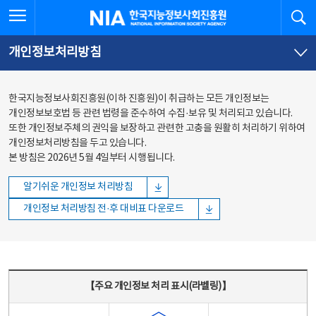
본문
전체메뉴
전체메뉴 열기
검
한국지능정보사회진흥원
바로가기
바로가기
개인정보처리방침
한국지능정보사회진흥원(이하 진흥원)이 취급하는 모든 개인정보는
개인정보보호법 등 관련 법령을 준수하여 수집·보유 및 처리되고 있습니다.
또한 개인정보주체의 권익을 보장하고 관련한 고충을 원활히 처리하기 위하여
개인정보처리방침을 두고 있습니다.
본 방침은 2026년 5월 4일부터 시행됩니다.
알기쉬운 개인정보 처리방침
개인정보 처리방침 전·후 대비표 다운로드
주요 개인정보 처리 표시(라벨링) - 주요 개인정보 처리 표시를 나타내는표
【주요 개인정보 처리 표시(라벨링)】