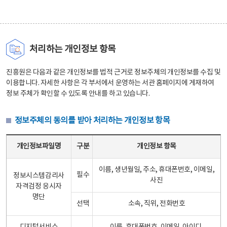
처리하는 개인정보 항목
진흥원은 다음과 같은 개인정보를 법적 근거로 정보주체의 개인정보를 수집 및
이용합니다. 자세한 사항은 각 부서에서 운영하는 서관 홈페이지에 게재하여
정보 주체가 확인할 수 있도록 안내를 하고 있습니다.
정보주체의 동의를 받아 처리하는 개인정보 항목
정보주체의 동의를 받아 처리하는 개인정보 항목 테이블 - 개인정보파일명, 구분, 개인정보 항목으로 구성
개인정보파일명
구분
개인정보 항목
이름, 생년월일, 주소, 휴대폰번호, 이메일,
필수
정보시스템감리사
사진
자격검정 응시자
명단
선택
소속, 직위, 전화번호