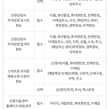
선택
상세주소
전문상담사
이름, 생년월일, 휴대폰번호, 전화번호,
자격검정 응시자
필수
이메일주소, 사진, (해당하는 경우)
정보
학력정보, 경력정보, 자격정보
이름, 생년월일, 휴대폰번호, 전화번호,
전문상담사
이메일주소, 사진, 지역, 성별, 소속, 주소,
자격검정 합격자
필수
(해당하는 경우)학력정보, 경력정보,
정보
자격정보
(신청자)이름, 휴대폰번호, 전화번호,
이메일
필수
스마트폰 과의존
(예방특강 단체)단체명, 신청자, 단체구분,
예방교육 신청자
지역, 주소
정보
선택
(신청자)직위, 부서, 팩스번호
손말이음센터
필수
아이디, 비밀번호, 휴대폰번호, 이메일
홈페이지 회원관리