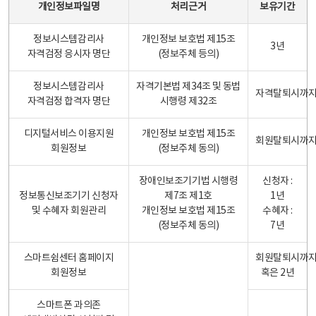
개인정보파일명
처리근거
보유기간
정보시스템감리사
개인정보 보호법 제15조
3년
자격검정 응시자 명단
(정보주체 등의)
정보시스템감리사
자격기본법 제34조 및 동법
자격탈퇴시까
자격검정 합격자 명단
시행령 제32조
디지털서비스 이용지원
개인정보 보호법 제15조
회원탈퇴시까
회원정보
(정보주체 동의)
장애인보조기기법 시행령
신청자 :
정보통신보조기기 신청자
제7조 제1호
1년
및 수혜자 회원관리
개인정보 보호법 제15조
수혜자 :
(정보주체 동의)
7년
스마트쉼센터 홈페이지
회원탈퇴시까
회원정보
혹은 2년
스마트폰 과의존