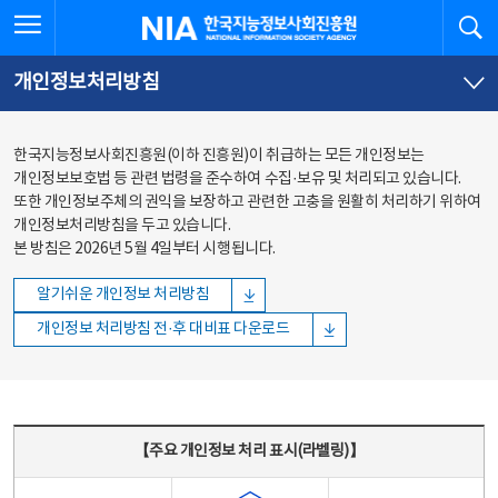
본문
전체메뉴
전체메뉴 열기
검
한국지능정보사회진흥원
바로가기
바로가기
개인정보처리방침
한국지능정보사회진흥원(이하 진흥원)이 취급하는 모든 개인정보는
개인정보보호법 등 관련 법령을 준수하여 수집·보유 및 처리되고 있습니다.
또한 개인정보주체의 권익을 보장하고 관련한 고충을 원활히 처리하기 위하여
개인정보처리방침을 두고 있습니다.
본 방침은 2026년 5월 4일부터 시행됩니다.
알기쉬운 개인정보 처리방침
개인정보 처리방침 전·후 대비표 다운로드
주요 개인정보 처리 표시(라벨링) - 주요 개인정보 처리 표시를 나타내는표
【주요 개인정보 처리 표시(라벨링)】