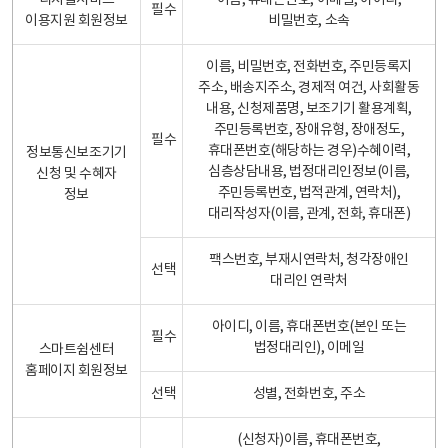
디지털서비스
이름, 휴대폰번호, 이메일, 아이디,
필수
이용지원 회원정보
비밀번호, 소속
이름, 비밀번호, 전화번호, 주민등록지
주소, 배송지주소, 경제적 여건, 사회활동
내용, 신청제품명, 보조기기 활용계획,
주민등록번호, 장애유형, 장애정도,
필수
휴대폰번호(해당하는 경우)수혜이력,
정보통신보조기기
심층상담내용, 법정대리인정보(이름,
신청 및 수혜자
주민등록번호, 법적관계, 연락처),
정보
대리작성자(이름, 관계, 전화, 휴대폰)
팩스번호, 부재시연락처, 청각장애인
선택
대리인 연락처
아이디, 이름, 휴대폰번호(본인 또는
필수
법정대리인), 이메일
스마트쉼센터
홈페이지 회원정보
선택
성별, 전화번호, 주소
(신청자)이름, 휴대폰번호,