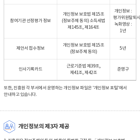
개인정보 :
개인정보 보호법 제15조
평가위원탈퇴
참여기관 선정평가 정보
(정보주체 동의) 소득세법
녹화영상 :
제145조, 제164조
1년
개인정보 보호법 제15조
제안서 접수정보
5년
(정보주체 동의)
근로기준법 제39조,
인사기록카드
준영구
제41조, 제42조
또한, 진흥원 각 부서에서 운영하는 개인정보 파일은
'개인정보 포털'
에서
안내하고 있습니다.
개인정보의 제3자 제공