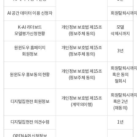
AI 공간 데이터 이용 신청자
회원탈퇴시까
K-AI 리더보드
개인정보 보호법 제15조
모델
모델평가신청현황
(정보주체 동의)
삭제시까지
원윈도우 홈페이지
개인정보 보호법 제15조
3년
회원정보
(정보주체 동의)
회원탈퇴시까
개인정보 보호법 제15조
원윈도우 홍보동의 현황
혹은 동의
(정보주체 동의)
철회시
회원탈퇴시까
개인정보 보호법 제15조
디지털집현전 회원정보
혹은 2년
(계약의이행)
(재동의)
디지털집현전 의견수렴
1년
OPEN API 신청정보