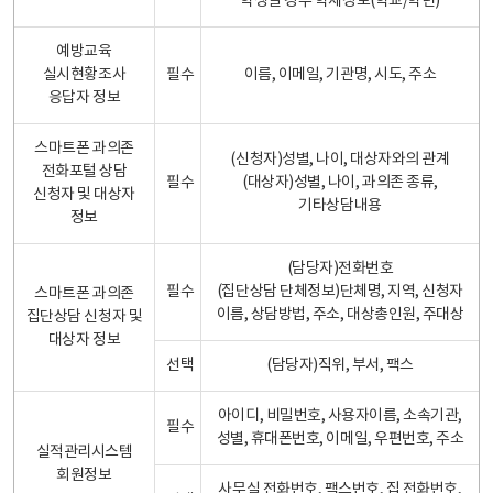
학생일 경우 학제정보(학교/학년)
예방교육
실시현황조사
필수
이름, 이메일, 기관명, 시도, 주소
응답자 정보
스마트폰 과의존
(신청자)성별, 나이, 대상자와의 관계
전화포털 상담
필수
(대상자)성별, 나이, 과의존 종류,
신청자 및 대상자
기타상담내용
정보
(담당자)전화번호
필수
(집단상담 단체정보)단체명, 지역, 신청자
스마트폰 과의존
이름, 상담방법, 주소, 대상총인원, 주대상
집단상담 신청자 및
대상자 정보
선택
(담당자)직위, 부서, 팩스
아이디, 비밀번호, 사용자이름, 소속기관,
필수
성별, 휴대폰번호, 이메일, 우편번호, 주소
실적관리시스템
회원정보
사무실 전화번호, 팩스번호, 집 전화번호,