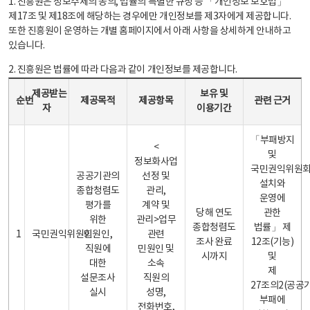
1. 진흥원은 정보주체의 동의, 법률의 특별한 규정 등 「개인정보 보호법」
제17조 및 제18조에 해당하는 경우에만 개인정보를 제3자에게 제공합니다.
또한 진흥원이 운영하는 개별 홈페이지에서 아래 사항을 상세하게 안내하고
있습니다.
2. 진흥원은 법률에 따라 다음과 같이 개인정보를 제공합니다.
개인정보 제공 안내표 - 순번, 제공받는자, 제공목적, 제공항목, 보유 및 이용기간 관련 근거로 구성
제공받는
보유 및
순번
제공목적
제공항목
관련 근거
자
이용기간
「부패방지
<
및
정보화사업
국민권익위원
공공기관의
선정 및
설치와
종합청렴도
관리,
운영에
평가를
계약 및
당해 연도
관한
위한
관리>업무
종합청렴도
법률」 제
1
국민권익위원회
민원인,
관련
조사 완료
12조(기능)
직원에
민원인 및
시까지
및
대한
소속
제
설문조사
직원의
27조의2(공공
실시
성명,
부패에
전화번호,