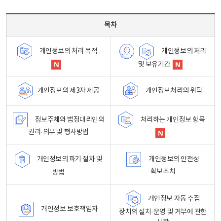
목차 - 개인정보 처리방침 목차를 나타내는표
목차
개인정보의 처리
개인정보의 처리 목적
및 보유기간
개인정보처리의 위탁
개인정보의 제3자 제공
정보주체와 법정대리인의
처리하는 개인정보 항목
권리·의무 및 행사방법
개인정보의 파기 절차 및
개인정보의 안전성
확보조치
방법
개인정보 자동 수집
개인정보 보호책임자
장치의 설치·운영 및 거부에 관한