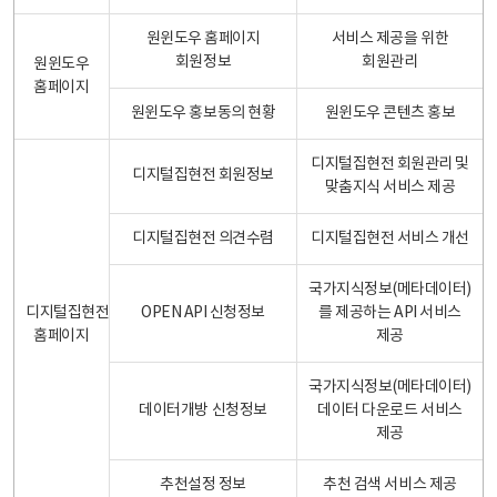
원윈도우 홈페이지
서비스 제공을 위한
회원정보
회원관리
원윈도우
홈페이지
원윈도우 홍보동의 현황
원윈도우 콘텐츠 홍보
디지털집현전 회원관리 및
디지털집현전 회원정보
맞춤지식 서비스 제공
디지털집현전 의견수렴
디지털집현전 서비스 개선
국가지식정보(메타데이터)
디지털집현전
OPEN API 신청정보
를 제공하는 API 서비스
홈페이지
제공
국가지식정보(메타데이터)
데이터개방 신청정보
데이터 다운로드 서비스
제공
추천설정 정보
추천 검색 서비스 제공