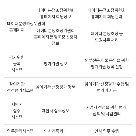
데이터분쟁조정위원회
데이터분쟁조정위원회
홈페이지 회원정보
홈페이지 회원관리
데이터분쟁조정위원회
홈페이지
데이터분쟁조정위원회
데이터 분쟁조정 등
홈페이지 분쟁조정 신청자
민원사무 처리
정보
평가위원
외부전문가 풀 운영을 위한
등록
평가위원 정보
평가위원 등록 신청
시스템
참여기관
참여기관 선정평가 수행 및
참여기관 선정평가 정보
선정평가시스템
평가비 지급
제안서
사업자 선정을 위한 평가·
접수
제안서 접수정보
심의 및 사업관리
시스템
업무관리시스템
인사기록카드
인사 업무 수행