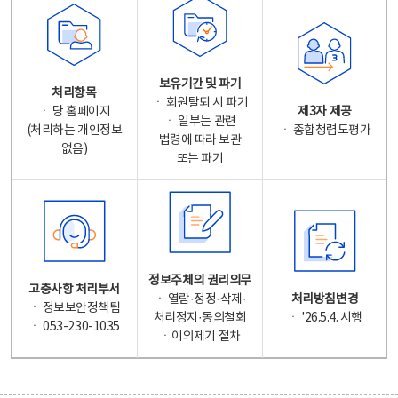
보유기간 및 파기
처리항목
ㆍ 회원탈퇴 시 파기
ㆍ 당 홈페이지
제3자 제공
ㆍ 일부는 관련
(처리하는 개인정보
ㆍ 종합청렴도평가
법령에 따라 보관
없음)
또는 파기
정보주체의 권리의무
고충사항 처리부서
ㆍ 열람·정정·삭제·
처리방침변경
ㆍ 정보보안정책팀
처리정지·동의철회
ㆍ '26.5.4. 시행
ㆍ 053-230-1035
ㆍ이의제기 절차