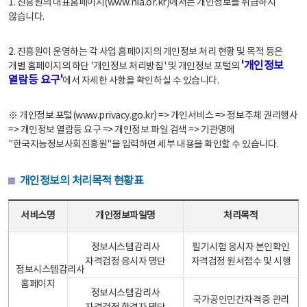
1. 진흥원의 대표홈페이지(www.nia.or.kr)에서는 개인정보를 취급하지
않습니다.
2. 진흥원이 운영하는 각 사업 홈페이지의 개인정보 처리 현황 및 목적 등은
'개인정보
개별 홈페이지의 하단 '개인정보 처리방침' 및 개인정보 포털의
열람등 요구'
에서 자세한 사항을 확인하실 수 있습니다.
※ 개인정보 포털(www.privacy.go.kr) => 개인서비스 => 정보주체 권리행사
=> 개인정보 열람등 요구 => 개인정보 파일 검색 => 기관명에
"한국지능정보사회진흥원"을 입력하면 세부 내용을 확인할 수 있습니다.
개인정보의 처리목적 현황표
개인정보의 처리목적 현황표 - 서비스명, 개인정보파일명, 처리목적으로 구성
서비스명
개인정보파일명
처리목적
정보시스템감리사
필기시험 응시자 본인확인
자격검정 응시자 명단
자격검정 원서접수 및 시행
정보시스템감리사
홈페이지
정보시스템감리사
국가공인민간자격증 관리