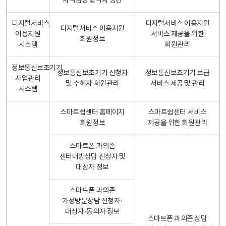
자격검정 합격자 명단
디지털서비스
디지털서비스 이용지원
디지털서비스 이용지원
이용지원
서비스 제공을 위한
회원정보
시스템
회원관리
정보통신보조기기
정보통신보조기기 신청자
정보통신보조기기 보급
사업관리
및 수혜자 회원관리
서비스 제공 및 관리
시스템
스마트쉼센터 홈페이지
스마트쉼센터 서비스
회원정보
제공을 위한 회원관리
스마트폰 과의존
센터내방상담 신청자 및
대상자 정보
스마트폰 과의존
가정방문상담 신청자·
대상자·동의자 정보
스마트폰 과의존 상담