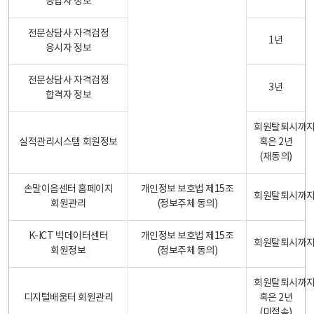
응답자 정보
전문상담사 자격검정
1년
응시자 정보
전문상담사 자격검정
3년
합격자 정보
회원탈퇴시까
실적관리시스템 회원정보
혹은 2년
(재동의)
손말이음센터 홈페이지
개인정보 보호법 제15조
회원탈퇴시까
회원관리
(정보주체 동의)
K-ICT 빅데이터센터
개인정보 보호법 제15조
회원탈퇴시까
회원정보
(정보주체 동의)
회원탈퇴시까
디지털배움터 회원관리
혹은 2년
(미접속)