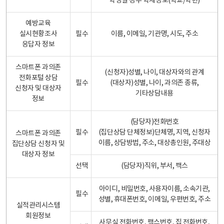
학생일 경우 학제정보(학교/학년)
예방교육
실시현황조사
필수
이름, 이메일, 기관명, 시도, 주소
응답자 정보
스마트폰 과의존
(신청자)성별, 나이, 대상자와의 관계
전화포털 상담
필수
(대상자)성별, 나이, 과의존 종류,
신청자 및 대상자
기타상담내용
정보
(담당자)전화번호
필수
(집단상담 단체정보)단체명, 지역, 신청자
스마트폰 과의존
이름, 상담방법, 주소, 대상총인원, 주대상
집단상담 신청자 및
대상자 정보
선택
(담당자)직위, 부서, 팩스
아이디, 비밀번호, 사용자이름, 소속기관,
필수
성별, 휴대폰번호, 이메일, 우편번호, 주소
실적관리시스템
회원정보
사무실 전화번호, 팩스번호, 집 전화번호,