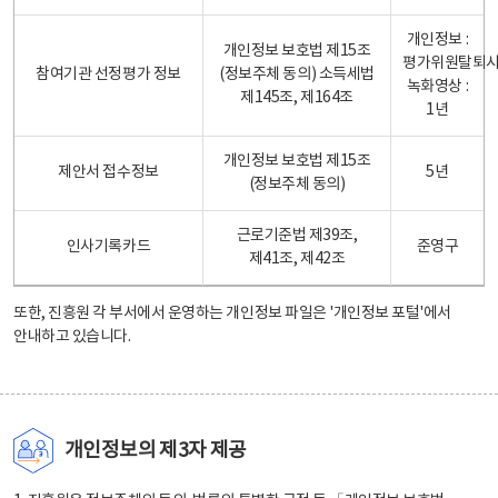
개인정보 :
개인정보 보호법 제15조
평가위원탈퇴
참여기관 선정평가 정보
(정보주체 동의) 소득세법
녹화영상 :
제145조, 제164조
1년
개인정보 보호법 제15조
제안서 접수정보
5년
(정보주체 동의)
근로기준법 제39조,
인사기록카드
준영구
제41조, 제42조
또한, 진흥원 각 부서에서 운영하는 개인정보 파일은
'개인정보 포털'
에서
안내하고 있습니다.
개인정보의 제3자 제공