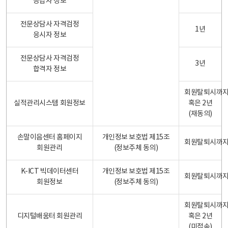
응답자 정보
전문상담사 자격검정
1년
응시자 정보
전문상담사 자격검정
3년
합격자 정보
회원탈퇴시까
실적관리시스템 회원정보
혹은 2년
(재동의)
손말이음센터 홈페이지
개인정보 보호법 제15조
회원탈퇴시까
회원관리
(정보주체 동의)
K-ICT 빅데이터센터
개인정보 보호법 제15조
회원탈퇴시까
회원정보
(정보주체 동의)
회원탈퇴시까
디지털배움터 회원관리
혹은 2년
(미접속)