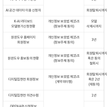
AI 공간 데이터 이용 신청자
회원탈퇴시까
K-AI 리더보드
개인정보 보호법 제15조
모델
모델평가신청현황
(정보주체 동의)
삭제시까지
원윈도우 홈페이지
개인정보 보호법 제15조
3년
회원정보
(정보주체 동의)
회원탈퇴시까
개인정보 보호법 제15조
원윈도우 홍보동의 현황
혹은 동의
(정보주체 동의)
철회시
회원탈퇴시까
개인정보 보호법 제15조
디지털집현전 회원정보
혹은 2년
(계약의이행)
(재동의)
디지털집현전 의견수렴
1년
OPEN API 신청정보