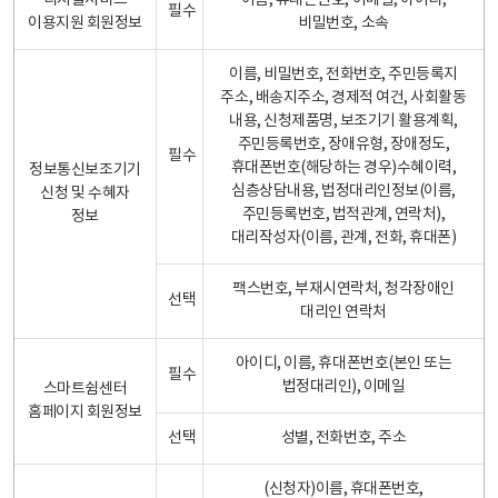
디지털서비스
이름, 휴대폰번호, 이메일, 아이디,
필수
이용지원 회원정보
비밀번호, 소속
이름, 비밀번호, 전화번호, 주민등록지
주소, 배송지주소, 경제적 여건, 사회활동
내용, 신청제품명, 보조기기 활용계획,
주민등록번호, 장애유형, 장애정도,
필수
휴대폰번호(해당하는 경우)수혜이력,
정보통신보조기기
심층상담내용, 법정대리인정보(이름,
신청 및 수혜자
주민등록번호, 법적관계, 연락처),
정보
대리작성자(이름, 관계, 전화, 휴대폰)
팩스번호, 부재시연락처, 청각장애인
선택
대리인 연락처
아이디, 이름, 휴대폰번호(본인 또는
필수
법정대리인), 이메일
스마트쉼센터
홈페이지 회원정보
선택
성별, 전화번호, 주소
(신청자)이름, 휴대폰번호,