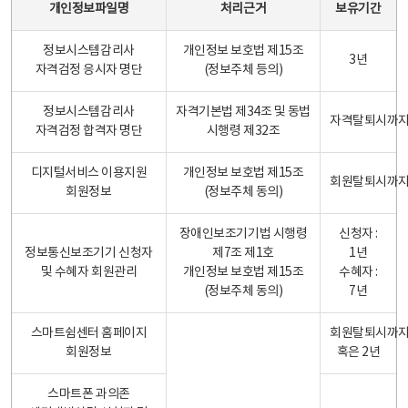
개인정보파일명
처리근거
보유기간
정보시스템감리사
개인정보 보호법 제15조
3년
자격검정 응시자 명단
(정보주체 등의)
정보시스템감리사
자격기본법 제34조 및 동법
자격탈퇴시까
자격검정 합격자 명단
시행령 제32조
디지털서비스 이용지원
개인정보 보호법 제15조
회원탈퇴시까
회원정보
(정보주체 동의)
장애인보조기기법 시행령
신청자 :
정보통신보조기기 신청자
제7조 제1호
1년
및 수혜자 회원관리
개인정보 보호법 제15조
수혜자 :
(정보주체 동의)
7년
스마트쉼센터 홈페이지
회원탈퇴시까
회원정보
혹은 2년
스마트폰 과의존