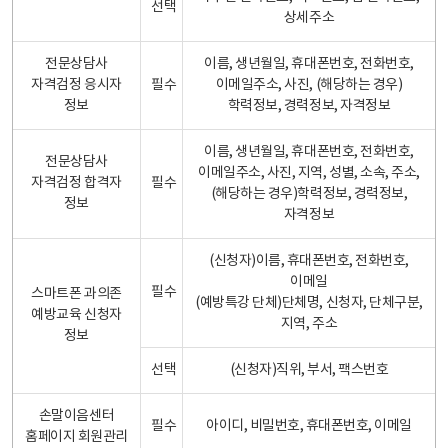
선택
상세주소
전문상담사
이름, 생년월일, 휴대폰번호, 전화번호,
자격검정 응시자
필수
이메일주소, 사진, (해당하는 경우)
정보
학력정보, 경력정보, 자격정보
이름, 생년월일, 휴대폰번호, 전화번호,
전문상담사
이메일주소, 사진, 지역, 성별, 소속, 주소,
자격검정 합격자
필수
(해당하는 경우)학력정보, 경력정보,
정보
자격정보
(신청자)이름, 휴대폰번호, 전화번호,
이메일
필수
스마트폰 과의존
(예방특강 단체)단체명, 신청자, 단체구분,
예방교육 신청자
지역, 주소
정보
선택
(신청자)직위, 부서, 팩스번호
손말이음센터
필수
아이디, 비밀번호, 휴대폰번호, 이메일
홈페이지 회원관리