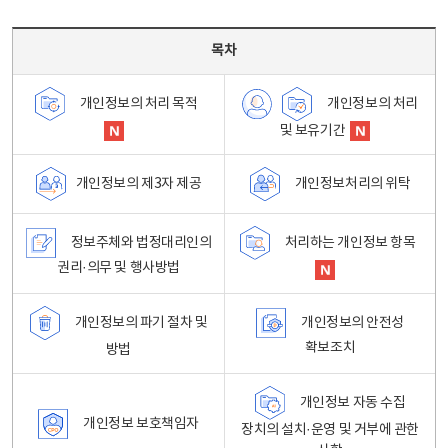
목차 - 개인정보 처리방침 목차를 나타내는표
목차
개인정보의 처리
개인정보의 처리 목적
및 보유기간
개인정보처리의 위탁
개인정보의 제3자 제공
정보주체와 법정대리인의
처리하는 개인정보 항목
권리·의무 및 행사방법
개인정보의 파기 절차 및
개인정보의 안전성
확보조치
방법
개인정보 자동 수집
개인정보 보호책임자
장치의 설치·운영 및 거부에 관한