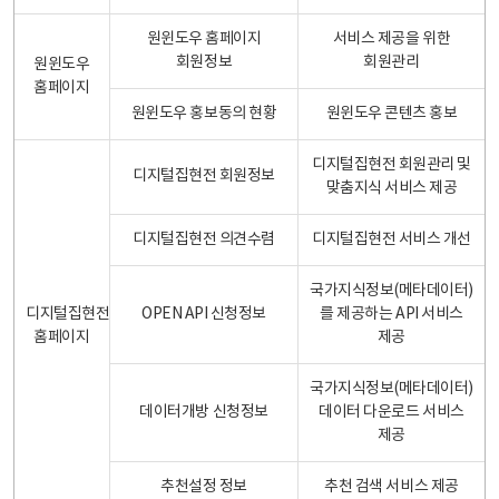
원윈도우 홈페이지
서비스 제공을 위한
회원정보
회원관리
원윈도우
홈페이지
원윈도우 홍보동의 현황
원윈도우 콘텐츠 홍보
디지털집현전 회원관리 및
디지털집현전 회원정보
맞춤지식 서비스 제공
디지털집현전 의견수렴
디지털집현전 서비스 개선
국가지식정보(메타데이터)
디지털집현전
OPEN API 신청정보
를 제공하는 API 서비스
홈페이지
제공
국가지식정보(메타데이터)
데이터개방 신청정보
데이터 다운로드 서비스
제공
추천설정 정보
추천 검색 서비스 제공