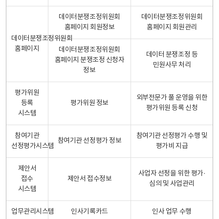
데이터분쟁조정위원회
데이터분쟁조정위원회
홈페이지 회원정보
홈페이지 회원관리
데이터분쟁조정위원회
홈페이지
데이터분쟁조정위원회
데이터 분쟁조정 등
홈페이지 분쟁조정 신청자
민원사무 처리
정보
평가위원
외부전문가 풀 운영을 위한
등록
평가위원 정보
평가위원 등록 신청
시스템
참여기관
참여기관 선정평가 수행 및
참여기관 선정평가 정보
선정평가시스템
평가비 지급
제안서
사업자 선정을 위한 평가·
접수
제안서 접수정보
심의 및 사업관리
시스템
업무관리시스템
인사기록카드
인사 업무 수행