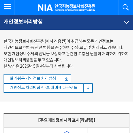
본문
전체메뉴
전체메뉴 열기
검
한국지능정보사회진흥원
바로가기
바로가기
개인정보처리방침
한국지능정보사회진흥원(이하 진흥원)이 취급하는 모든 개인정보는
개인정보보호법 등 관련 법령을 준수하여 수집·보유 및 처리되고 있습니다.
또한 개인정보주체의 권익을 보장하고 관련한 고충을 원활히 처리하기 위하여
개인정보처리방침을 두고 있습니다.
본 방침은 2026년 5월 4일부터 시행됩니다.
알기쉬운 개인정보 처리방침
개인정보 처리방침 전·후 대비표 다운로드
주요 개인정보 처리 표시(라벨링) - 주요 개인정보 처리 표시를 나타내는표
【주요 개인정보 처리 표시(라벨링)】