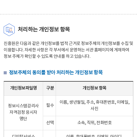
처리하는 개인정보 항목
진흥원은 다음과 같은 개인정보를 법적 근거로 정보주체의 개인정보를 수집 및
이용합니다. 자세한 사항은 각 부서에서 운영하는 서관 홈페이지에 게재하여
정보 주체가 확인할 수 있도록 안내를 하고 있습니다.
정보주체의 동의를 받아 처리하는 개인정보 항목
정보주체의 동의를 받아 처리하는 개인정보 항목 테이블 - 개인정보파일명, 구분, 개인정보 항목으로 구성
개인정보파일명
구분
개인정보 항목
이름, 생년월일, 주소, 휴대폰번호, 이메일,
필수
정보시스템감리사
사진
자격검정 응시자
명단
선택
소속, 직위, 전화번호