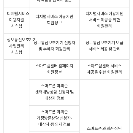
자격검정 합격자 명단
디지털서비스
디지털서비스 이용지원
디지털서비스 이용지원
이용지원
서비스 제공을 위한
회원정보
시스템
회원관리
정보통신보조기기
정보통신보조기기 신청자
정보통신보조기기 보급
사업관리
및 수혜자 회원관리
서비스 제공 및 관리
시스템
스마트쉼센터 홈페이지
스마트쉼센터 서비스
회원정보
제공을 위한 회원관리
스마트폰 과의존
센터내방상담 신청자 및
대상자 정보
스마트폰 과의존
가정방문상담 신청자·
대상자·동의자 정보
스마트폰 과의존 상담