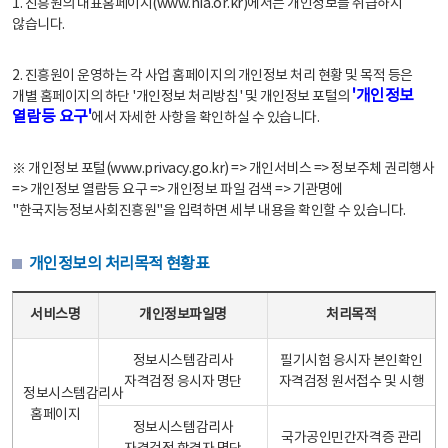
1. 진흥원의 대표홈페이지(www.nia.or.kr)에서는 개인정보를 취급하지
않습니다.
2. 진흥원이 운영하는 각 사업 홈페이지의 개인정보 처리 현황 및 목적 등은
'개인정보
개별 홈페이지의 하단 '개인정보 처리방침' 및 개인정보 포털의
열람등 요구'
에서 자세한 사항을 확인하실 수 있습니다.
※ 개인정보 포털(www.privacy.go.kr) => 개인서비스 => 정보주체 권리행사
=> 개인정보 열람등 요구 => 개인정보 파일 검색 => 기관명에
"한국지능정보사회진흥원"을 입력하면 세부 내용을 확인할 수 있습니다.
개인정보의 처리목적 현황표
개인정보의 처리목적 현황표 - 서비스명, 개인정보파일명, 처리목적으로 구성
서비스명
개인정보파일명
처리목적
정보시스템감리사
필기시험 응시자 본인확인
자격검정 응시자 명단
자격검정 원서접수 및 시행
정보시스템감리사
홈페이지
정보시스템감리사
국가공인민간자격증 관리