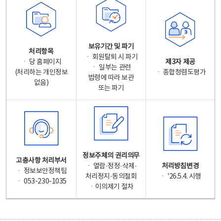
보유기간 및 파기
처리항목
ㆍ 회원탈퇴 시 파기
ㆍ 당 홈페이지
제3자 제공
ㆍ 일부는 관련
(처리하는 개인정보
ㆍ 종합청렴도평가
법령에 따라 보관
없음)
또는 파기
정보주체의 권리의무
고충사항 처리부서
ㆍ 열람·정정·삭제·
처리방침변경
ㆍ 정보보안정책팀
처리정지·동의철회
ㆍ '26.5.4. 시행
ㆍ 053-230-1035
ㆍ이의제기 절차