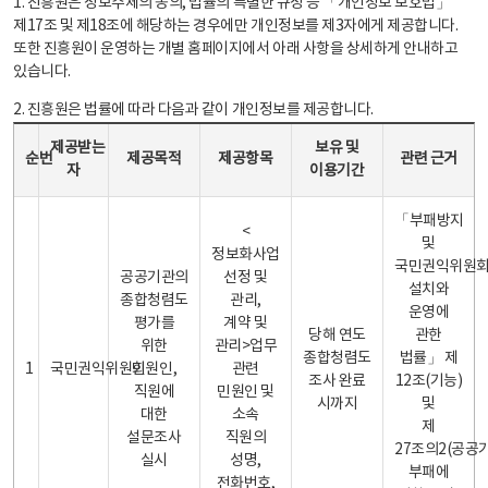
1. 진흥원은 정보주체의 동의, 법률의 특별한 규정 등 「개인정보 보호법」
제17조 및 제18조에 해당하는 경우에만 개인정보를 제3자에게 제공합니다.
또한 진흥원이 운영하는 개별 홈페이지에서 아래 사항을 상세하게 안내하고
있습니다.
2. 진흥원은 법률에 따라 다음과 같이 개인정보를 제공합니다.
개인정보 제공 안내표 - 순번, 제공받는자, 제공목적, 제공항목, 보유 및 이용기간 관련 근거로 구성
제공받는
보유 및
순번
제공목적
제공항목
관련 근거
자
이용기간
「부패방지
<
및
정보화사업
국민권익위원
공공기관의
선정 및
설치와
종합청렴도
관리,
운영에
평가를
계약 및
당해 연도
관한
위한
관리>업무
종합청렴도
법률」 제
1
국민권익위원회
민원인,
관련
조사 완료
12조(기능)
직원에
민원인 및
시까지
및
대한
소속
제
설문조사
직원의
27조의2(공공
실시
성명,
부패에
전화번호,