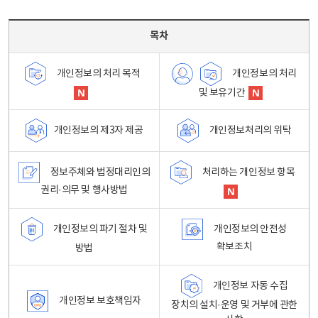
목차 - 개인정보 처리방침 목차를 나타내는표
목차
개인정보의 처리
개인정보의 처리 목적
및 보유기간
개인정보처리의 위탁
개인정보의 제3자 제공
정보주체와 법정대리인의
처리하는 개인정보 항목
권리·의무 및 행사방법
개인정보의 파기 절차 및
개인정보의 안전성
확보조치
방법
개인정보 자동 수집
개인정보 보호책임자
장치의 설치·운영 및 거부에 관한