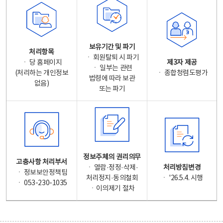
보유기간 및 파기
처리항목
ㆍ 회원탈퇴 시 파기
ㆍ 당 홈페이지
제3자 제공
ㆍ 일부는 관련
(처리하는 개인정보
ㆍ 종합청렴도평가
법령에 따라 보관
없음)
또는 파기
정보주체의 권리의무
고충사항 처리부서
ㆍ 열람·정정·삭제·
처리방침변경
ㆍ 정보보안정책팀
처리정지·동의철회
ㆍ '26.5.4. 시행
ㆍ 053-230-1035
ㆍ이의제기 절차