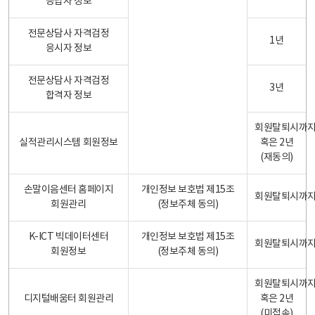
응답자 정보
전문상담사 자격검정
1년
응시자 정보
전문상담사 자격검정
3년
합격자 정보
회원탈퇴시까
실적관리시스템 회원정보
혹은 2년
(재동의)
손말이음센터 홈페이지
개인정보 보호법 제15조
회원탈퇴시까
회원관리
(정보주체 동의)
K-ICT 빅데이터센터
개인정보 보호법 제15조
회원탈퇴시까
회원정보
(정보주체 동의)
회원탈퇴시까
디지털배움터 회원관리
혹은 2년
(미접속)