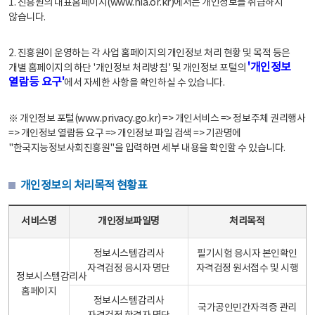
1. 진흥원의 대표홈페이지(www.nia.or.kr)에서는 개인정보를 취급하지
않습니다.
2. 진흥원이 운영하는 각 사업 홈페이지의 개인정보 처리 현황 및 목적 등은
'개인정보
개별 홈페이지의 하단 '개인정보 처리방침' 및 개인정보 포털의
열람등 요구'
에서 자세한 사항을 확인하실 수 있습니다.
※ 개인정보 포털(www.privacy.go.kr) => 개인서비스 => 정보주체 권리행사
=> 개인정보 열람등 요구 => 개인정보 파일 검색 => 기관명에
"한국지능정보사회진흥원"을 입력하면 세부 내용을 확인할 수 있습니다.
개인정보의 처리목적 현황표
개인정보의 처리목적 현황표 - 서비스명, 개인정보파일명, 처리목적으로 구성
서비스명
개인정보파일명
처리목적
정보시스템감리사
필기시험 응시자 본인확인
자격검정 응시자 명단
자격검정 원서접수 및 시행
정보시스템감리사
홈페이지
정보시스템감리사
국가공인민간자격증 관리