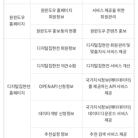
원윈도우 홈페이지
서비스 제공을 위한
회원정보
회원관리
원윈도우
홈페이지
원윈도우 홍보동의 현황
원윈도우 콘텐츠 홍보
디지털집현전 회원관리 및
디지털집현전 회원정보
맞춤지식 서비스 제공
디지털집현전 의견수렴
디지털집현전 서비스 개선
국가지식정보(메타데이터)
디지털집현전
OPEN API 신청정보
를 제공하는 API 서비스
홈페이지
제공
국가지식정보(메타데이터)
데이터개방 신청정보
데이터 다운로드 서비스
제공
추천설정 정보
추천 검색 서비스 제공