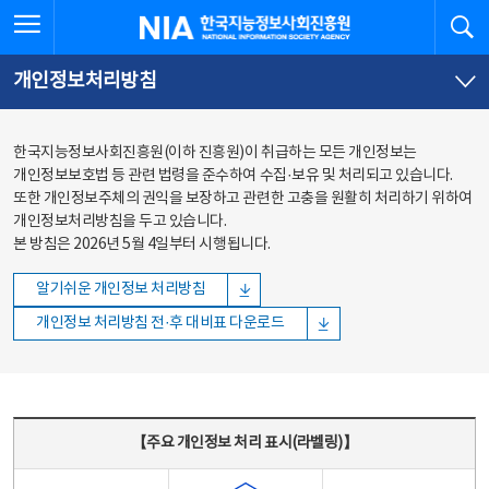
본문
전체메뉴
전체메뉴 열기
검
한국지능정보사회진흥원
바로가기
바로가기
개인정보처리방침
한국지능정보사회진흥원(이하 진흥원)이 취급하는 모든 개인정보는
개인정보보호법 등 관련 법령을 준수하여 수집·보유 및 처리되고 있습니다.
또한 개인정보주체의 권익을 보장하고 관련한 고충을 원활히 처리하기 위하여
개인정보처리방침을 두고 있습니다.
본 방침은 2026년 5월 4일부터 시행됩니다.
알기쉬운 개인정보 처리방침
개인정보 처리방침 전·후 대비표 다운로드
주요 개인정보 처리 표시(라벨링) - 주요 개인정보 처리 표시를 나타내는표
【주요 개인정보 처리 표시(라벨링)】