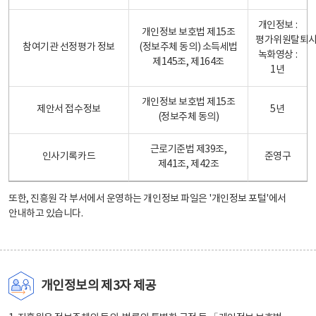
개인정보 :
개인정보 보호법 제15조
평가위원탈퇴
참여기관 선정평가 정보
(정보주체 동의) 소득세법
녹화영상 :
제145조, 제164조
1년
개인정보 보호법 제15조
제안서 접수정보
5년
(정보주체 동의)
근로기준법 제39조,
인사기록카드
준영구
제41조, 제42조
또한, 진흥원 각 부서에서 운영하는 개인정보 파일은
'개인정보 포털'
에서
안내하고 있습니다.
개인정보의 제3자 제공