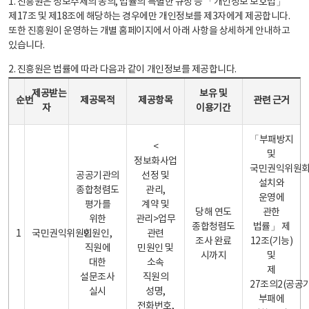
1. 진흥원은 정보주체의 동의, 법률의 특별한 규정 등 「개인정보 보호법」
제17조 및 제18조에 해당하는 경우에만 개인정보를 제3자에게 제공합니다.
또한 진흥원이 운영하는 개별 홈페이지에서 아래 사항을 상세하게 안내하고
있습니다.
2. 진흥원은 법률에 따라 다음과 같이 개인정보를 제공합니다.
개인정보 제공 안내표 - 순번, 제공받는자, 제공목적, 제공항목, 보유 및 이용기간 관련 근거로 구성
제공받는
보유 및
순번
제공목적
제공항목
관련 근거
자
이용기간
「부패방지
<
및
정보화사업
국민권익위원
공공기관의
선정 및
설치와
종합청렴도
관리,
운영에
평가를
계약 및
당해 연도
관한
위한
관리>업무
종합청렴도
법률」 제
1
국민권익위원회
민원인,
관련
조사 완료
12조(기능)
직원에
민원인 및
시까지
및
대한
소속
제
설문조사
직원의
27조의2(공공
실시
성명,
부패에
전화번호,