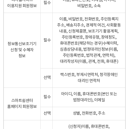
디지털서비스
이름, 휴대폰번호, 이메일, 아이디,
필수
이용지원 회원정보
비밀번호, 소속
이름, 비밀번호, 전화번호, 주민등록지
주소, 배송지주소, 경제적 여건, 사회활동
내용, 신청제품명, 보조기기 활용계획,
주민등록번호, 장애유형, 장애정도,
필수
휴대폰번호(해당하는 경우)수혜이력,
정보통신보조기기
심층상담내용, 법정대리인정보(이름,
신청 및 수혜자
주민등록번호, 법적관계, 연락처),
정보
대리작성자(이름, 관계, 전화, 휴대폰)
팩스번호, 부재시연락처, 청각장애인
선택
대리인 연락처
아이디, 이름, 휴대폰번호(본인 또는
필수
법정대리인), 이메일
스마트쉼센터
홈페이지 회원정보
선택
성별, 전화번호, 주소
(신청자)이름, 휴대폰번호,