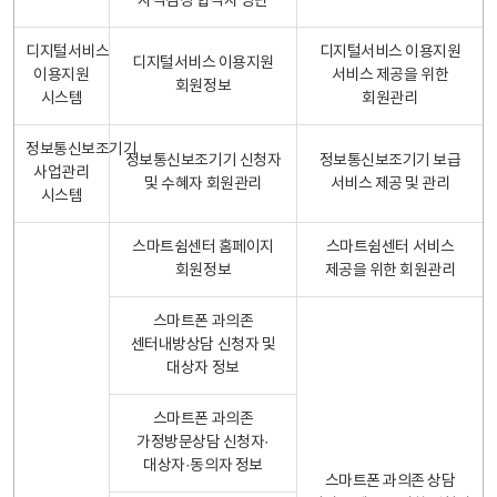
자격검정 합격자 명단
디지털서비스
디지털서비스 이용지원
디지털서비스 이용지원
이용지원
서비스 제공을 위한
회원정보
시스템
회원관리
정보통신보조기기
정보통신보조기기 신청자
정보통신보조기기 보급
사업관리
및 수혜자 회원관리
서비스 제공 및 관리
시스템
스마트쉼센터 홈페이지
스마트쉼센터 서비스
회원정보
제공을 위한 회원관리
스마트폰 과의존
센터내방상담 신청자 및
대상자 정보
스마트폰 과의존
가정방문상담 신청자·
대상자·동의자 정보
스마트폰 과의존 상담