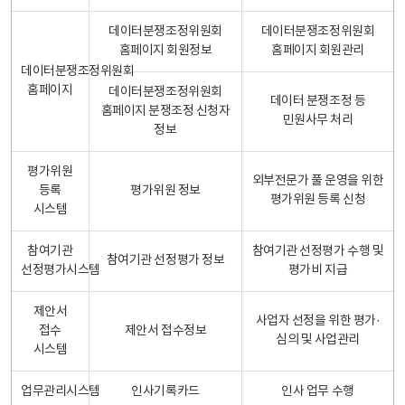
데이터분쟁조정위원회
데이터분쟁조정위원회
홈페이지 회원정보
홈페이지 회원관리
데이터분쟁조정위원회
홈페이지
데이터분쟁조정위원회
데이터 분쟁조정 등
홈페이지 분쟁조정 신청자
민원사무 처리
정보
평가위원
외부전문가 풀 운영을 위한
등록
평가위원 정보
평가위원 등록 신청
시스템
참여기관
참여기관 선정평가 수행 및
참여기관 선정평가 정보
선정평가시스템
평가비 지급
제안서
사업자 선정을 위한 평가·
접수
제안서 접수정보
심의 및 사업관리
시스템
업무관리시스템
인사기록카드
인사 업무 수행