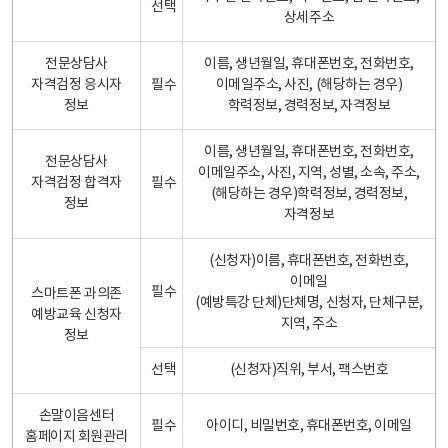
선택
상세주소
전문상담사
이름, 생년월일, 휴대폰번호, 전화번호,
자격검정 응시자
필수
이메일주소, 사진, (해당하는 경우)
정보
학력정보, 경력정보, 자격정보
이름, 생년월일, 휴대폰번호, 전화번호,
전문상담사
이메일주소, 사진, 지역, 성별, 소속, 주소,
자격검정 합격자
필수
(해당하는 경우)학력정보, 경력정보,
정보
자격정보
(신청자)이름, 휴대폰번호, 전화번호,
이메일
필수
스마트폰 과의존
(예방특강 단체)단체명, 신청자, 단체구분,
예방교육 신청자
지역, 주소
정보
선택
(신청자)직위, 부서, 팩스번호
손말이음센터
필수
아이디, 비밀번호, 휴대폰번호, 이메일
홈페이지 회원관리