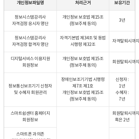
개인정보파일명
처리근거
보유기간
정보시스템감리사
개인정보 보호법 제15조
3년
자격검정 응시자 명단
(정보주체 등의)
정보시스템감리사
자격기본법 제34조 및 동법
자격탈퇴시까
자격검정 합격자 명단
시행령 제32조
디지털서비스 이용지원
개인정보 보호법 제15조
회원탈퇴시까
회원정보
(정보주체 동의)
장애인보조기기법 시행령
신청자 :
정보통신보조기기 신청자
제7조 제1호
1년
및 수혜자 회원관리
개인정보 보호법 제15조
수혜자 :
(정보주체 동의)
7년
스마트쉼센터 홈페이지
회원탈퇴시까
회원정보
혹은 2년
스마트폰 과의존