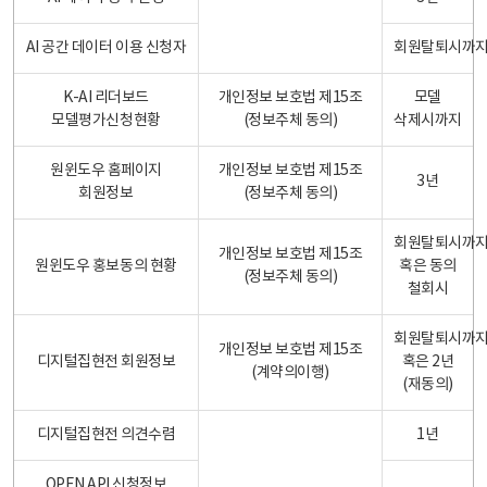
AI 공간 데이터 이용 신청자
회원탈퇴시까
K-AI 리더보드
개인정보 보호법 제15조
모델
모델평가신청현황
(정보주체 동의)
삭제시까지
원윈도우 홈페이지
개인정보 보호법 제15조
3년
회원정보
(정보주체 동의)
회원탈퇴시까
개인정보 보호법 제15조
원윈도우 홍보동의 현황
혹은 동의
(정보주체 동의)
철회시
회원탈퇴시까
개인정보 보호법 제15조
디지털집현전 회원정보
혹은 2년
(계약의이행)
(재동의)
디지털집현전 의견수렴
1년
OPEN API 신청정보