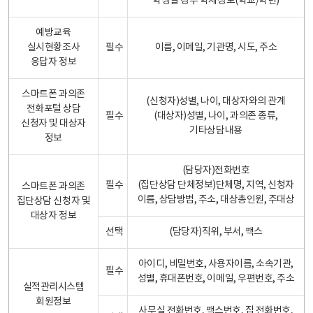
학생일 경우 학제정보(학교/학년)
예방교육
실시현황조사
필수
이름, 이메일, 기관명, 시도, 주소
응답자 정보
스마트폰 과의존
(신청자)성별, 나이, 대상자와의 관계
전화포털 상담
필수
(대상자)성별, 나이, 과의존 종류,
신청자 및 대상자
기타상담내용
정보
(담당자)전화번호
필수
(집단상담 단체정보)단체명, 지역, 신청자
스마트폰 과의존
이름, 상담방법, 주소, 대상총인원, 주대상
집단상담 신청자 및
대상자 정보
선택
(담당자)직위, 부서, 팩스
아이디, 비밀번호, 사용자이름, 소속기관,
필수
성별, 휴대폰번호, 이메일, 우편번호, 주소
실적관리시스템
회원정보
사무실 전화번호, 팩스번호, 집 전화번호,