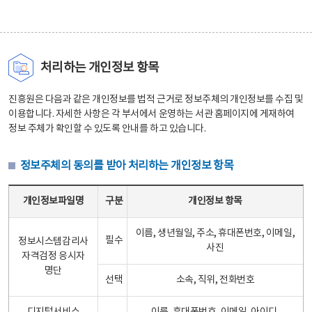
처리하는 개인정보 항목
진흥원은 다음과 같은 개인정보를 법적 근거로 정보주체의 개인정보를 수집 및
이용합니다. 자세한 사항은 각 부서에서 운영하는 서관 홈페이지에 게재하여
정보 주체가 확인할 수 있도록 안내를 하고 있습니다.
정보주체의 동의를 받아 처리하는 개인정보 항목
정보주체의 동의를 받아 처리하는 개인정보 항목 테이블 - 개인정보파일명, 구분, 개인정보 항목으로 구성
개인정보파일명
구분
개인정보 항목
이름, 생년월일, 주소, 휴대폰번호, 이메일,
필수
정보시스템감리사
사진
자격검정 응시자
명단
선택
소속, 직위, 전화번호