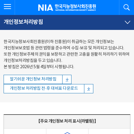
본문
전체메뉴
전체메뉴 열기
검
한국지능정보사회진흥원
바로가기
바로가기
개인정보처리방침
한국지능정보사회진흥원(이하 진흥원)이 취급하는 모든 개인정보는
개인정보보호법 등 관련 법령을 준수하여 수집·보유 및 처리되고 있습니다.
또한 개인정보주체의 권익을 보장하고 관련한 고충을 원활히 처리하기 위하여
개인정보처리방침을 두고 있습니다.
본 방침은 2026년 5월 4일부터 시행됩니다.
알기쉬운 개인정보 처리방침
개인정보 처리방침 전·후 대비표 다운로드
주요 개인정보 처리 표시(라벨링) - 주요 개인정보 처리 표시를 나타내는표
【주요 개인정보 처리 표시(라벨링)】