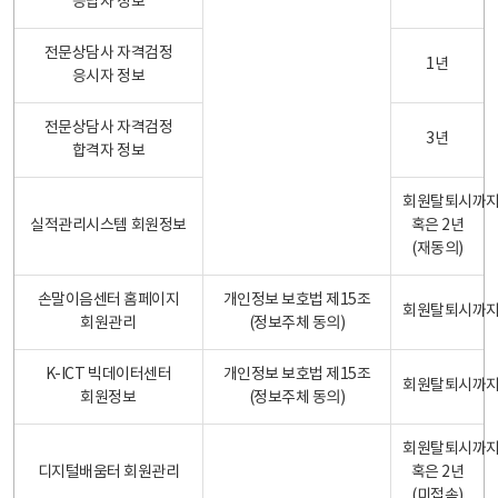
응답자 정보
전문상담사 자격검정
1년
응시자 정보
전문상담사 자격검정
3년
합격자 정보
회원탈퇴시까
실적관리시스템 회원정보
혹은 2년
(재동의)
손말이음센터 홈페이지
개인정보 보호법 제15조
회원탈퇴시까
회원관리
(정보주체 동의)
K-ICT 빅데이터센터
개인정보 보호법 제15조
회원탈퇴시까
회원정보
(정보주체 동의)
회원탈퇴시까
디지털배움터 회원관리
혹은 2년
(미접속)