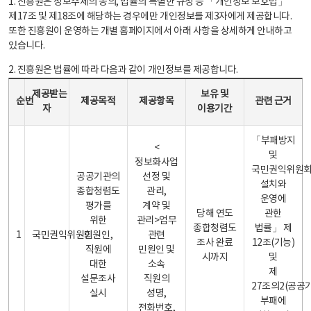
1. 진흥원은 정보주체의 동의, 법률의 특별한 규정 등 「개인정보 보호법」
제17조 및 제18조에 해당하는 경우에만 개인정보를 제3자에게 제공합니다.
또한 진흥원이 운영하는 개별 홈페이지에서 아래 사항을 상세하게 안내하고
있습니다.
2. 진흥원은 법률에 따라 다음과 같이 개인정보를 제공합니다.
개인정보 제공 안내표 - 순번, 제공받는자, 제공목적, 제공항목, 보유 및 이용기간 관련 근거로 구성
제공받는
보유 및
순번
제공목적
제공항목
관련 근거
자
이용기간
「부패방지
<
및
정보화사업
국민권익위원
공공기관의
선정 및
설치와
종합청렴도
관리,
운영에
평가를
계약 및
당해 연도
관한
위한
관리>업무
종합청렴도
법률」 제
1
국민권익위원회
민원인,
관련
조사 완료
12조(기능)
직원에
민원인 및
시까지
및
대한
소속
제
설문조사
직원의
27조의2(공공
실시
성명,
부패에
전화번호,