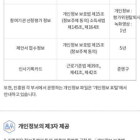
개인정보 :
개인정보 보호법 제15조
평가위원탈퇴
참여기관 선정평가 정보
(정보주체 동의) 소득세법
녹화영상 :
제145조, 제164조
1년
개인정보 보호법 제15조
제안서 접수정보
5년
(정보주체 동의)
근로기준법 제39조,
인사기록카드
준영구
제41조, 제42조
또한, 진흥원 각 부서에서 운영하는 개인정보 파일은
'개인정보 포털'
에서
안내하고 있습니다.
개인정보의 제3자 제공