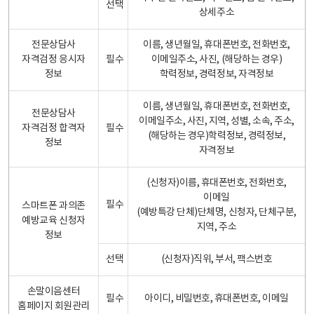
선택
상세주소
전문상담사
이름, 생년월일, 휴대폰번호, 전화번호,
자격검정 응시자
필수
이메일주소, 사진, (해당하는 경우)
정보
학력정보, 경력정보, 자격정보
이름, 생년월일, 휴대폰번호, 전화번호,
전문상담사
이메일주소, 사진, 지역, 성별, 소속, 주소,
자격검정 합격자
필수
(해당하는 경우)학력정보, 경력정보,
정보
자격정보
(신청자)이름, 휴대폰번호, 전화번호,
이메일
필수
스마트폰 과의존
(예방특강 단체)단체명, 신청자, 단체구분,
예방교육 신청자
지역, 주소
정보
선택
(신청자)직위, 부서, 팩스번호
손말이음센터
필수
아이디, 비밀번호, 휴대폰번호, 이메일
홈페이지 회원관리