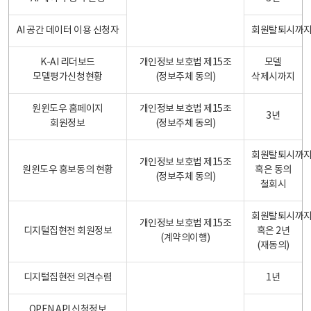
AI 공간 데이터 이용 신청자
회원탈퇴시까
K-AI 리더보드
개인정보 보호법 제15조
모델
모델평가신청현황
(정보주체 동의)
삭제시까지
원윈도우 홈페이지
개인정보 보호법 제15조
3년
회원정보
(정보주체 동의)
회원탈퇴시까
개인정보 보호법 제15조
원윈도우 홍보동의 현황
혹은 동의
(정보주체 동의)
철회시
회원탈퇴시까
개인정보 보호법 제15조
디지털집현전 회원정보
혹은 2년
(계약의이행)
(재동의)
디지털집현전 의견수렴
1년
OPEN API 신청정보