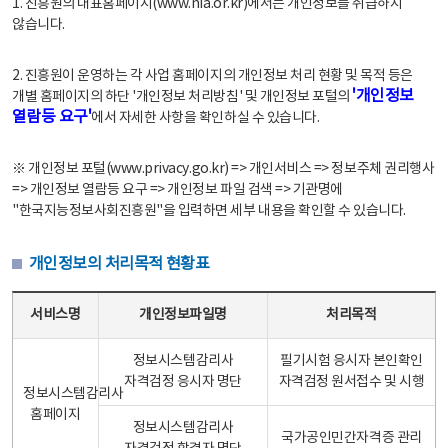
1. 진흥원의 대표홈페이지(www.nia.or.kr)에서는 개인정보를 취급하지
않습니다.
2. 진흥원이 운영하는 각 사업 홈페이지의 개인정보 처리 현황 및 목적 등은
'개인정보
개별 홈페이지의 하단 '개인정보 처리방침' 및 개인정보 포털의
열람등 요구'
에서 자세한 사항을 확인하실 수 있습니다.
※ 개인정보 포털(www.privacy.go.kr) => 개인서비스 => 정보주체 권리행사
=> 개인정보 열람등 요구 => 개인정보 파일 검색 => 기관명에
"한국지능정보사회진흥원"을 입력하면 세부 내용을 확인할 수 있습니다.
개인정보의 처리목적 현황표
개인정보의 처리목적 현황표 - 서비스명, 개인정보파일명, 처리목적으로 구성
서비스명
개인정보파일명
처리목적
정보시스템감리사
필기시험 응시자 본인확인
자격검정 응시자 명단
자격검정 원서접수 및 시행
정보시스템감리사
홈페이지
정보시스템감리사
국가공인민간자격증 관리