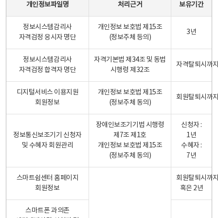
개인정보파일명
처리근거
보유기간
정보시스템감리사
개인정보 보호법 제15조
3년
자격검정 응시자 명단
(정보주체 등의)
정보시스템감리사
자격기본법 제34조 및 동법
자격탈퇴시까
자격검정 합격자 명단
시행령 제32조
디지털서비스 이용지원
개인정보 보호법 제15조
회원탈퇴시까
회원정보
(정보주체 동의)
장애인보조기기법 시행령
신청자 :
정보통신보조기기 신청자
제7조 제1호
1년
및 수혜자 회원관리
개인정보 보호법 제15조
수혜자 :
(정보주체 동의)
7년
스마트쉼센터 홈페이지
회원탈퇴시까
회원정보
혹은 2년
스마트폰 과의존