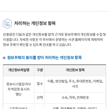
처리하는 개인정보 항목
진흥원은 다음과 같은 개인정보를 법적 근거로 정보주체의 개인정보를 수집 및
이용합니다. 자세한 사항은 각 부서에서 운영하는 서관 홈페이지에 게재하여
정보 주체가 확인할 수 있도록 안내를 하고 있습니다.
정보주체의 동의를 받아 처리하는 개인정보 항목
정보주체의 동의를 받아 처리하는 개인정보 항목 테이블 - 개인정보파일명, 구분, 개인정보 항목으로 구성
개인정보파일명
구분
개인정보 항목
이름, 생년월일, 주소, 휴대폰번호, 이메일,
필수
정보시스템감리사
사진
자격검정 응시자
명단
선택
소속, 직위, 전화번호