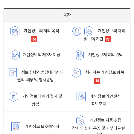
목차 - 개인정보 처리방침 목차를 나타내는표
목차
개인정보의 처리
개인정보의 처리 목적
및 보유기간
개인정보처리의 위탁
개인정보의 제3자 제공
정보주체와 법정대리인의
처리하는 개인정보 항목
권리·의무 및 행사방법
개인정보의 파기 절차 및
개인정보의 안전성
확보조치
방법
개인정보 자동 수집
개인정보 보호책임자
장치의 설치·운영 및 거부에 관한