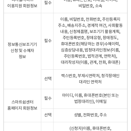
디지털서비스
이름, 휴대폰번호, 이메일, 아이디,
필수
이용지원 회원정보
비밀번호, 소속
이름, 비밀번호, 전화번호, 주민등록지
주소, 배송지주소, 경제적 여건, 사회활동
내용, 신청제품명, 보조기기 활용계획,
주민등록번호, 장애유형, 장애정도,
필수
휴대폰번호(해당하는 경우)수혜이력,
정보통신보조기기
심층상담내용, 법정대리인정보(이름,
신청 및 수혜자
주민등록번호, 법적관계, 연락처),
정보
대리작성자(이름, 관계, 전화, 휴대폰)
팩스번호, 부재시연락처, 청각장애인
선택
대리인 연락처
아이디, 이름, 휴대폰번호(본인 또는
필수
법정대리인), 이메일
스마트쉼센터
홈페이지 회원정보
선택
성별, 전화번호, 주소
(신청자)이름, 휴대폰번호,