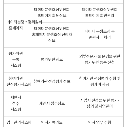
데이터분쟁조정위원회
데이터분쟁조정위원회
홈페이지 회원정보
홈페이지 회원관리
데이터분쟁조정위원회
홈페이지
데이터분쟁조정위원회
데이터 분쟁조정 등
홈페이지 분쟁조정 신청자
민원사무 처리
정보
평가위원
외부전문가 풀 운영을 위한
등록
평가위원 정보
평가위원 등록 신청
시스템
참여기관
참여기관 선정평가 수행 및
참여기관 선정평가 정보
선정평가시스템
평가비 지급
제안서
사업자 선정을 위한 평가·
접수
제안서 접수정보
심의 및 사업관리
시스템
업무관리시스템
인사기록카드
인사 업무 수행