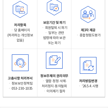
보유기간 및 파기
처리항목
ㆍ 회원탈퇴 시 파기
ㆍ 당 홈페이지
제3자 제공
ㆍ 일부는 관련
(처리하는 개인정보
ㆍ 종합청렴도평가
법령에 따라 보관
없음)
또는 파기
정보주체의 권리의무
고충사항 처리부서
ㆍ 열람·정정·삭제·
처리방침변경
ㆍ 정보보안정책팀
처리정지·동의철회
ㆍ '26.5.4. 시행
ㆍ 053-230-1035
ㆍ이의제기 절차