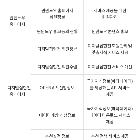
원윈도우 홈페이지
서비스 제공을 위한
회원정보
회원관리
원윈도우
홈페이지
원윈도우 홍보동의 현황
원윈도우 콘텐츠 홍보
디지털집현전 회원관리 및
디지털집현전 회원정보
맞춤지식 서비스 제공
디지털집현전 의견수렴
디지털집현전 서비스 개선
국가지식정보(메타데이터)
디지털집현전
OPEN API 신청정보
를 제공하는 API 서비스
홈페이지
제공
국가지식정보(메타데이터)
데이터개방 신청정보
데이터 다운로드 서비스
제공
추천설정 정보
추천 검색 서비스 제공