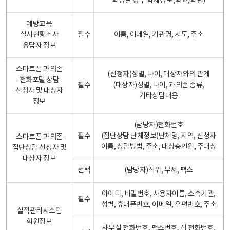
학생일 경우 학제정보(학교/학년)
예방교육
실시현황조사
필수
이름, 이메일, 기관명, 시도, 주소
응답자 정보
스마트폰 과의존
(신청자)성별, 나이, 대상자와의 관계
전화포털 상담
필수
(대상자)성별, 나이, 과의존 종류,
신청자 및 대상자
기타상담내용
정보
(담당자)전화번호
필수
(집단상담 단체정보)단체명, 지역, 신청자
스마트폰 과의존
이름, 상담방법, 주소, 대상총인원, 주대상
집단상담 신청자 및
대상자 정보
선택
(담당자)직위, 부서, 팩스
아이디, 비밀번호, 사용자이름, 소속기관,
필수
성별, 휴대폰번호, 이메일, 우편번호, 주소
실적관리시스템
회원정보
사무실 전화번호, 팩스번호, 집 전화번호,