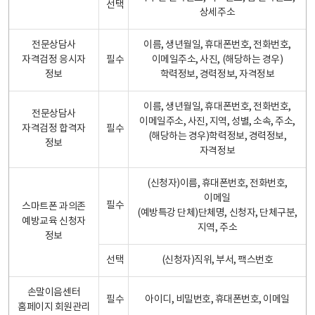
선택
상세주소
전문상담사
이름, 생년월일, 휴대폰번호, 전화번호,
자격검정 응시자
필수
이메일주소, 사진, (해당하는 경우)
정보
학력정보, 경력정보, 자격정보
이름, 생년월일, 휴대폰번호, 전화번호,
전문상담사
이메일주소, 사진, 지역, 성별, 소속, 주소,
자격검정 합격자
필수
(해당하는 경우)학력정보, 경력정보,
정보
자격정보
(신청자)이름, 휴대폰번호, 전화번호,
이메일
필수
스마트폰 과의존
(예방특강 단체)단체명, 신청자, 단체구분,
예방교육 신청자
지역, 주소
정보
선택
(신청자)직위, 부서, 팩스번호
손말이음센터
필수
아이디, 비밀번호, 휴대폰번호, 이메일
홈페이지 회원관리