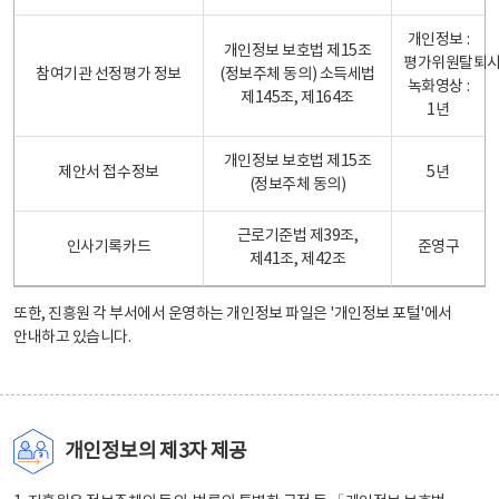
개인정보 :
개인정보 보호법 제15조
평가위원탈퇴
참여기관 선정평가 정보
(정보주체 동의) 소득세법
녹화영상 :
제145조, 제164조
1년
개인정보 보호법 제15조
제안서 접수정보
5년
(정보주체 동의)
근로기준법 제39조,
인사기록카드
준영구
제41조, 제42조
또한, 진흥원 각 부서에서 운영하는 개인정보 파일은
'개인정보 포털'
에서
안내하고 있습니다.
개인정보의 제3자 제공