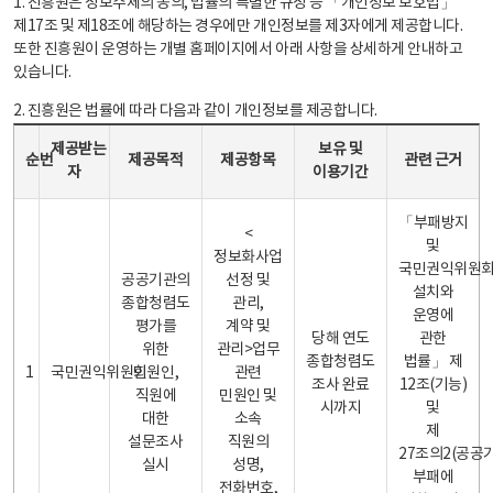
1. 진흥원은 정보주체의 동의, 법률의 특별한 규정 등 「개인정보 보호법」
제17조 및 제18조에 해당하는 경우에만 개인정보를 제3자에게 제공합니다.
또한 진흥원이 운영하는 개별 홈페이지에서 아래 사항을 상세하게 안내하고
있습니다.
2. 진흥원은 법률에 따라 다음과 같이 개인정보를 제공합니다.
개인정보 제공 안내표 - 순번, 제공받는자, 제공목적, 제공항목, 보유 및 이용기간 관련 근거로 구성
제공받는
보유 및
순번
제공목적
제공항목
관련 근거
자
이용기간
「부패방지
<
및
정보화사업
국민권익위원
공공기관의
선정 및
설치와
종합청렴도
관리,
운영에
평가를
계약 및
당해 연도
관한
위한
관리>업무
종합청렴도
법률」 제
1
국민권익위원회
민원인,
관련
조사 완료
12조(기능)
직원에
민원인 및
시까지
및
대한
소속
제
설문조사
직원의
27조의2(공공
실시
성명,
부패에
전화번호,