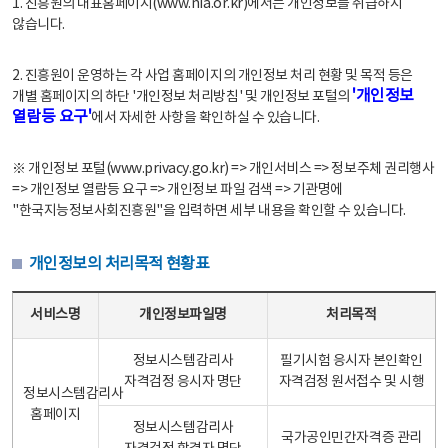
1. 진흥원의 대표홈페이지(www.nia.or.kr)에서는 개인정보를 취급하지
않습니다.
2. 진흥원이 운영하는 각 사업 홈페이지의 개인정보 처리 현황 및 목적 등은
'개인정보
개별 홈페이지의 하단 '개인정보 처리방침' 및 개인정보 포털의
열람등 요구'
에서 자세한 사항을 확인하실 수 있습니다.
※ 개인정보 포털(www.privacy.go.kr) => 개인서비스 => 정보주체 권리행사
=> 개인정보 열람등 요구 => 개인정보 파일 검색 => 기관명에
"한국지능정보사회진흥원"을 입력하면 세부 내용을 확인할 수 있습니다.
개인정보의 처리목적 현황표
개인정보의 처리목적 현황표 - 서비스명, 개인정보파일명, 처리목적으로 구성
서비스명
개인정보파일명
처리목적
정보시스템감리사
필기시험 응시자 본인확인
자격검정 응시자 명단
자격검정 원서접수 및 시행
정보시스템감리사
홈페이지
정보시스템감리사
국가공인민간자격증 관리