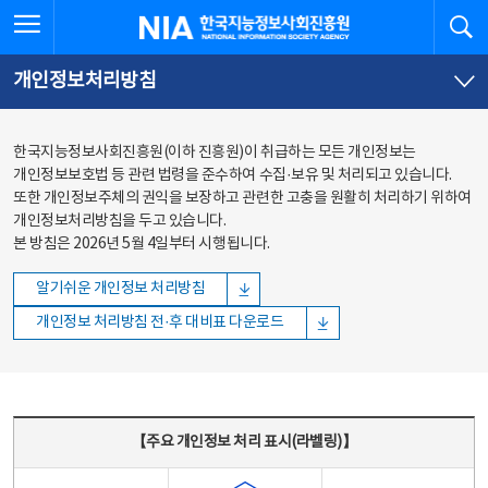
본문
전체메뉴
전체메뉴 열기
검
한국지능정보사회진흥원
바로가기
바로가기
개인정보처리방침
한국지능정보사회진흥원(이하 진흥원)이 취급하는 모든 개인정보는
개인정보보호법 등 관련 법령을 준수하여 수집·보유 및 처리되고 있습니다.
또한 개인정보주체의 권익을 보장하고 관련한 고충을 원활히 처리하기 위하여
개인정보처리방침을 두고 있습니다.
본 방침은 2026년 5월 4일부터 시행됩니다.
알기쉬운 개인정보 처리방침
개인정보 처리방침 전·후 대비표 다운로드
주요 개인정보 처리 표시(라벨링) - 주요 개인정보 처리 표시를 나타내는표
【주요 개인정보 처리 표시(라벨링)】