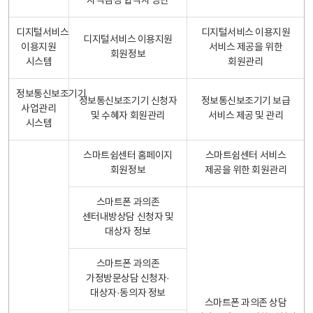
자격검정 합격자 명단
디지털서비스
디지털서비스 이용지원
디지털서비스 이용지원
이용지원
서비스 제공을 위한
회원정보
시스템
회원관리
정보통신보조기기
정보통신보조기기 신청자
정보통신보조기기 보급
사업관리
및 수혜자 회원관리
서비스 제공 및 관리
시스템
스마트쉼센터 홈페이지
스마트쉼센터 서비스
회원정보
제공을 위한 회원관리
스마트폰 과의존
센터내방상담 신청자 및
대상자 정보
스마트폰 과의존
가정방문상담 신청자·
대상자·동의자 정보
스마트폰 과의존 상담