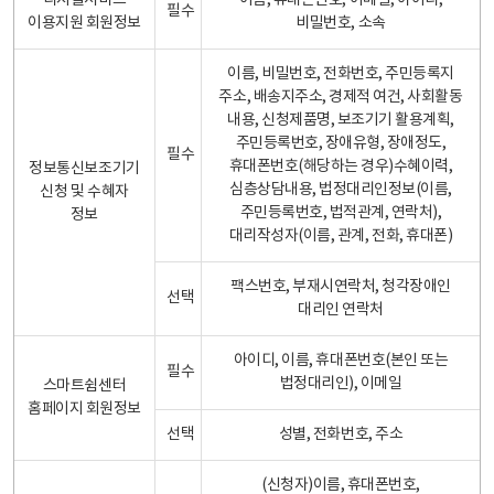
디지털서비스
이름, 휴대폰번호, 이메일, 아이디,
필수
이용지원 회원정보
비밀번호, 소속
이름, 비밀번호, 전화번호, 주민등록지
주소, 배송지주소, 경제적 여건, 사회활동
내용, 신청제품명, 보조기기 활용계획,
주민등록번호, 장애유형, 장애정도,
필수
휴대폰번호(해당하는 경우)수혜이력,
정보통신보조기기
심층상담내용, 법정대리인정보(이름,
신청 및 수혜자
주민등록번호, 법적관계, 연락처),
정보
대리작성자(이름, 관계, 전화, 휴대폰)
팩스번호, 부재시연락처, 청각장애인
선택
대리인 연락처
아이디, 이름, 휴대폰번호(본인 또는
필수
법정대리인), 이메일
스마트쉼센터
홈페이지 회원정보
선택
성별, 전화번호, 주소
(신청자)이름, 휴대폰번호,