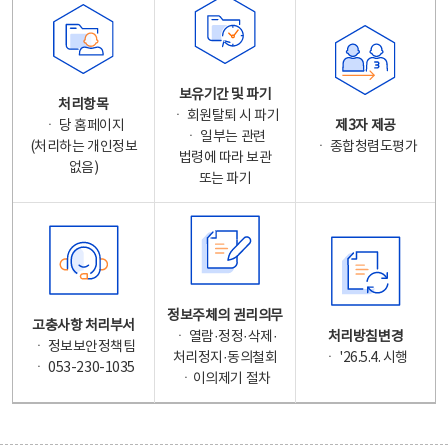
보유기간 및 파기
처리항목
ㆍ 회원탈퇴 시 파기
ㆍ 당 홈페이지
제3자 제공
ㆍ 일부는 관련
(처리하는 개인정보
ㆍ 종합청렴도평가
법령에 따라 보관
없음)
또는 파기
정보주체의 권리의무
고충사항 처리부서
ㆍ 열람·정정·삭제·
처리방침변경
ㆍ 정보보안정책팀
처리정지·동의철회
ㆍ '26.5.4. 시행
ㆍ 053-230-1035
ㆍ이의제기 절차