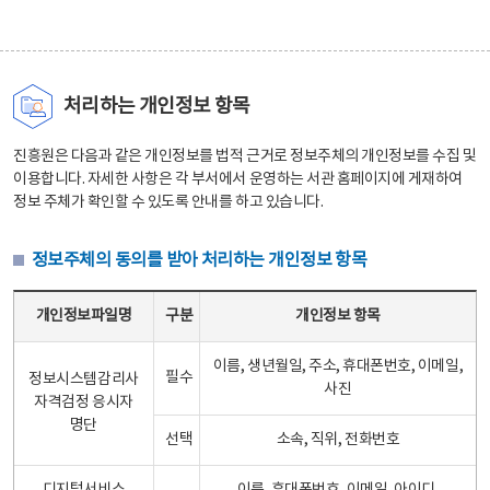
처리하는 개인정보 항목
진흥원은 다음과 같은 개인정보를 법적 근거로 정보주체의 개인정보를 수집 및
이용합니다. 자세한 사항은 각 부서에서 운영하는 서관 홈페이지에 게재하여
정보 주체가 확인할 수 있도록 안내를 하고 있습니다.
정보주체의 동의를 받아 처리하는 개인정보 항목
정보주체의 동의를 받아 처리하는 개인정보 항목 테이블 - 개인정보파일명, 구분, 개인정보 항목으로 구성
개인정보파일명
구분
개인정보 항목
이름, 생년월일, 주소, 휴대폰번호, 이메일,
필수
정보시스템감리사
사진
자격검정 응시자
명단
선택
소속, 직위, 전화번호