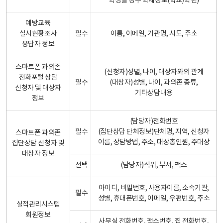
학생일 경우 학제정보(학교/학년)
예방교육
실시현황조사
필수
이름, 이메일, 기관명, 시도, 주소
응답자 정보
스마트폰 과의존
(신청자)성별, 나이, 대상자와의 관계
전화포털 상담
필수
(대상자)성별, 나이, 과의존 종류,
신청자 및 대상자
기타상담내용
정보
(담당자)전화번호
필수
(집단상담 단체정보)단체명, 지역, 신청자
스마트폰 과의존
이름, 상담방법, 주소, 대상총인원, 주대상
집단상담 신청자 및
대상자 정보
선택
(담당자)직위, 부서, 팩스
아이디, 비밀번호, 사용자이름, 소속기관,
필수
성별, 휴대폰번호, 이메일, 우편번호, 주소
실적관리시스템
회원정보
사무실 전화번호, 팩스번호, 집 전화번호,