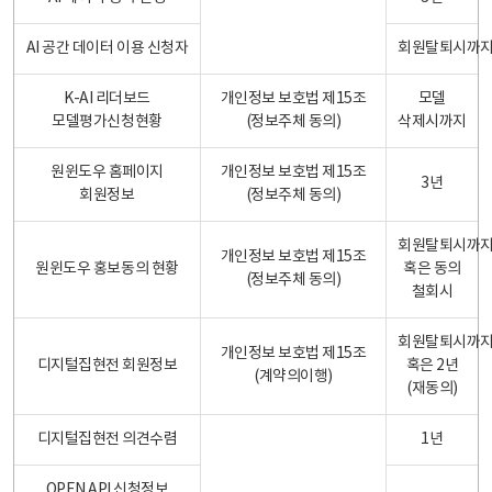
AI 공간 데이터 이용 신청자
회원탈퇴시까
K-AI 리더보드
개인정보 보호법 제15조
모델
모델평가신청현황
(정보주체 동의)
삭제시까지
원윈도우 홈페이지
개인정보 보호법 제15조
3년
회원정보
(정보주체 동의)
회원탈퇴시까
개인정보 보호법 제15조
원윈도우 홍보동의 현황
혹은 동의
(정보주체 동의)
철회시
회원탈퇴시까
개인정보 보호법 제15조
디지털집현전 회원정보
혹은 2년
(계약의이행)
(재동의)
디지털집현전 의견수렴
1년
OPEN API 신청정보