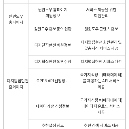
원윈도우 홈페이지
서비스 제공을 위한
회원정보
회원관리
원윈도우
홈페이지
원윈도우 홍보동의 현황
원윈도우 콘텐츠 홍보
디지털집현전 회원관리 및
디지털집현전 회원정보
맞춤지식 서비스 제공
디지털집현전 의견수렴
디지털집현전 서비스 개선
국가지식정보(메타데이터)
디지털집현전
OPEN API 신청정보
를 제공하는 API 서비스
홈페이지
제공
국가지식정보(메타데이터)
데이터개방 신청정보
데이터 다운로드 서비스
제공
추천설정 정보
추천 검색 서비스 제공