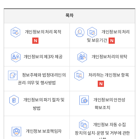
목차 - 개인정보 처리방침 목차를 나타내는표
목차
개인정보의 처리
개인정보의 처리 목적
및 보유기간
개인정보처리의 위탁
개인정보의 제3자 제공
정보주체와 법정대리인의
처리하는 개인정보 항목
권리·의무 및 행사방법
개인정보의 파기 절차 및
개인정보의 안전성
확보조치
방법
개인정보 자동 수집
개인정보 보호책임자
장치의 설치·운영 및 거부에 관한