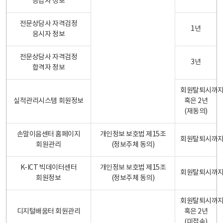
응답자 정보
전문상담사 자격검정
1년
응시자 정보
전문상담사 자격검정
3년
합격자 정보
회원탈퇴시까
실적관리시스템 회원정보
혹은 2년
(재동의)
손말이음센터 홈페이지
개인정보 보호법 제15조
회원탈퇴시까
회원관리
(정보주체 동의)
K-ICT 빅데이터센터
개인정보 보호법 제15조
회원탈퇴시까
회원정보
(정보주체 동의)
회원탈퇴시까
디지털배움터 회원관리
혹은 2년
(미접속)