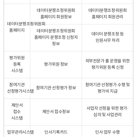
데이터분쟁조정위원회
데이터분쟁조정위원회
홈페이지 회원정보
홈페이지 회원관리
데이터분쟁조정위원회
홈페이지
데이터분쟁조정위원회
데이터 분쟁조정 등
홈페이지 분쟁조정 신청자
민원사무 처리
정보
평가위원
외부전문가 풀 운영을 위한
등록
평가위원 정보
평가위원 등록 신청
시스템
참여기관
참여기관 선정평가 수행 및
참여기관 선정평가 정보
선정평가시스템
평가비 지급
제안서
사업자 선정을 위한 평가·
접수
제안서 접수정보
심의 및 사업관리
시스템
업무관리시스템
인사기록카드
인사 업무 수행