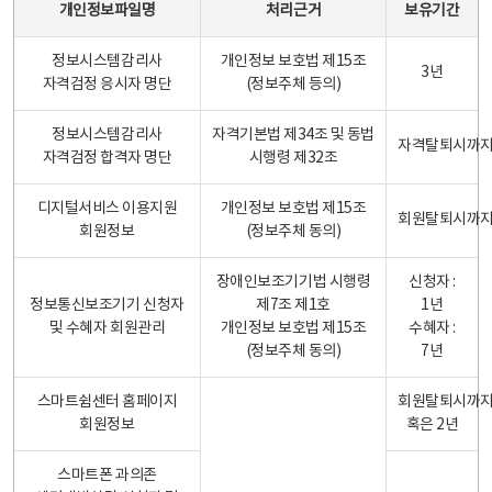
개인정보파일명
처리근거
보유기간
정보시스템감리사
개인정보 보호법 제15조
3년
자격검정 응시자 명단
(정보주체 등의)
정보시스템감리사
자격기본법 제34조 및 동법
자격탈퇴시까
자격검정 합격자 명단
시행령 제32조
디지털서비스 이용지원
개인정보 보호법 제15조
회원탈퇴시까
회원정보
(정보주체 동의)
장애인보조기기법 시행령
신청자 :
정보통신보조기기 신청자
제7조 제1호
1년
및 수혜자 회원관리
개인정보 보호법 제15조
수혜자 :
(정보주체 동의)
7년
스마트쉼센터 홈페이지
회원탈퇴시까
회원정보
혹은 2년
스마트폰 과의존