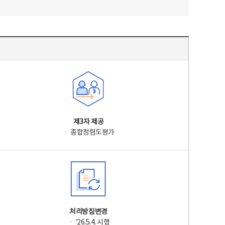
제3자 제공
ㆍ 종합청렴도평가
처리방침변경
ㆍ '26.5.4. 시행