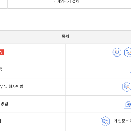
ㆍ이의제기 절차
목차
공
무 및 행사방법
 방법
자
개인정보 자