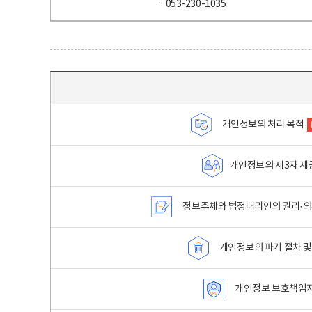
ㆍ 053-230-1035
목차 - 개인정보 처리방침 목차를 나타내는표
개인정보의 처리 목적
개인정보의 제3자 제
정보주체와 법정대리인의 권리·의
개인정보의 파기 절차 및
개인정보 보호책임