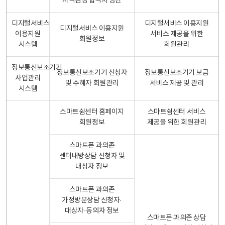
자격검정 합격자 명단
디지털서비스
디지털서비스 이용지원
디지털서비스 이용지원
이용지원
서비스 제공을 위한
회원정보
시스템
회원관리
정보통신보조기기
정보통신보조기기 신청자
정보통신보조기기 보급
사업관리
및 수혜자 회원관리
서비스 제공 및 관리
시스템
스마트쉼센터 홈페이지
스마트쉼센터 서비스
회원정보
제공을 위한 회원관리
스마트폰 과의존
센터내방상담 신청자 및
대상자 정보
스마트폰 과의존
가정방문상담 신청자·
대상자·동의자 정보
스마트폰 과의존 상담