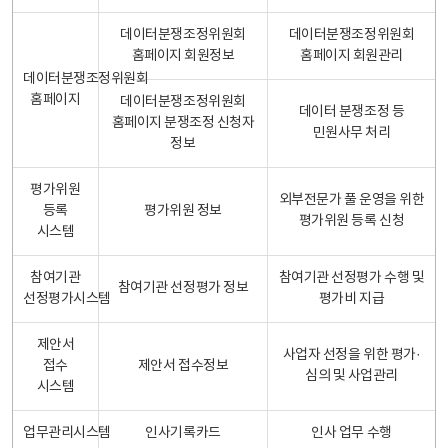
데이터분쟁조정위원회
데이터분쟁조정위원회
홈페이지 회원정보
홈페이지 회원관리
데이터분쟁조정위원회
홈페이지
데이터분쟁조정위원회
데이터 분쟁조정 등
홈페이지 분쟁조정 신청자
민원사무 처리
정보
평가위원
외부전문가 풀 운영을 위한
등록
평가위원 정보
평가위원 등록 신청
시스템
참여기관
참여기관 선정평가 수행 및
참여기관 선정평가 정보
선정평가시스템
평가비 지급
제안서
사업자 선정을 위한 평가·
접수
제안서 접수정보
심의 및 사업관리
시스템
업무관리시스템
인사기록카드
인사 업무 수행