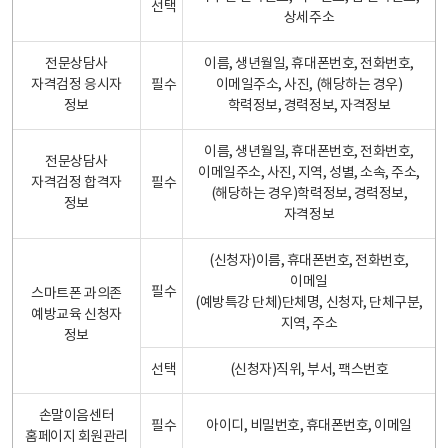
선택
상세주소
전문상담사
이름, 생년월일, 휴대폰번호, 전화번호,
자격검정 응시자
필수
이메일주소, 사진, (해당하는 경우)
정보
학력정보, 경력정보, 자격정보
이름, 생년월일, 휴대폰번호, 전화번호,
전문상담사
이메일주소, 사진, 지역, 성별, 소속, 주소,
자격검정 합격자
필수
(해당하는 경우)학력정보, 경력정보,
정보
자격정보
(신청자)이름, 휴대폰번호, 전화번호,
이메일
필수
스마트폰 과의존
(예방특강 단체)단체명, 신청자, 단체구분,
예방교육 신청자
지역, 주소
정보
선택
(신청자)직위, 부서, 팩스번호
손말이음센터
필수
아이디, 비밀번호, 휴대폰번호, 이메일
홈페이지 회원관리