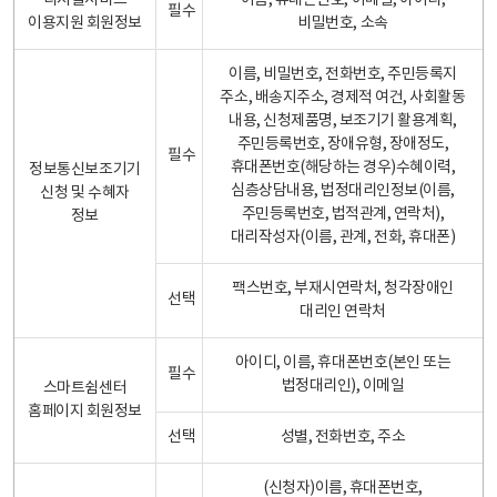
디지털서비스
이름, 휴대폰번호, 이메일, 아이디,
필수
이용지원 회원정보
비밀번호, 소속
이름, 비밀번호, 전화번호, 주민등록지
주소, 배송지주소, 경제적 여건, 사회활동
내용, 신청제품명, 보조기기 활용계획,
주민등록번호, 장애유형, 장애정도,
필수
휴대폰번호(해당하는 경우)수혜이력,
정보통신보조기기
심층상담내용, 법정대리인정보(이름,
신청 및 수혜자
주민등록번호, 법적관계, 연락처),
정보
대리작성자(이름, 관계, 전화, 휴대폰)
팩스번호, 부재시연락처, 청각장애인
선택
대리인 연락처
아이디, 이름, 휴대폰번호(본인 또는
필수
법정대리인), 이메일
스마트쉼센터
홈페이지 회원정보
선택
성별, 전화번호, 주소
(신청자)이름, 휴대폰번호,