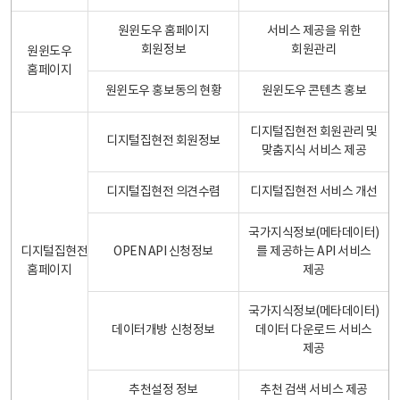
원윈도우 홈페이지
서비스 제공을 위한
회원정보
회원관리
원윈도우
홈페이지
원윈도우 홍보동의 현황
원윈도우 콘텐츠 홍보
디지털집현전 회원관리 및
디지털집현전 회원정보
맞춤지식 서비스 제공
디지털집현전 의견수렴
디지털집현전 서비스 개선
국가지식정보(메타데이터)
디지털집현전
OPEN API 신청정보
를 제공하는 API 서비스
홈페이지
제공
국가지식정보(메타데이터)
데이터개방 신청정보
데이터 다운로드 서비스
제공
추천설정 정보
추천 검색 서비스 제공