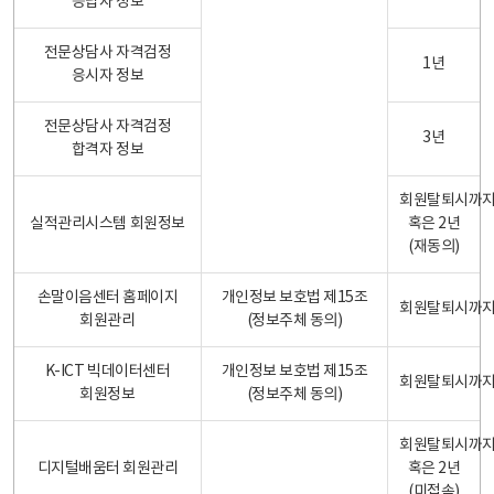
응답자 정보
전문상담사 자격검정
1년
응시자 정보
전문상담사 자격검정
3년
합격자 정보
회원탈퇴시까
실적관리시스템 회원정보
혹은 2년
(재동의)
손말이음센터 홈페이지
개인정보 보호법 제15조
회원탈퇴시까
회원관리
(정보주체 동의)
K-ICT 빅데이터센터
개인정보 보호법 제15조
회원탈퇴시까
회원정보
(정보주체 동의)
회원탈퇴시까
디지털배움터 회원관리
혹은 2년
(미접속)