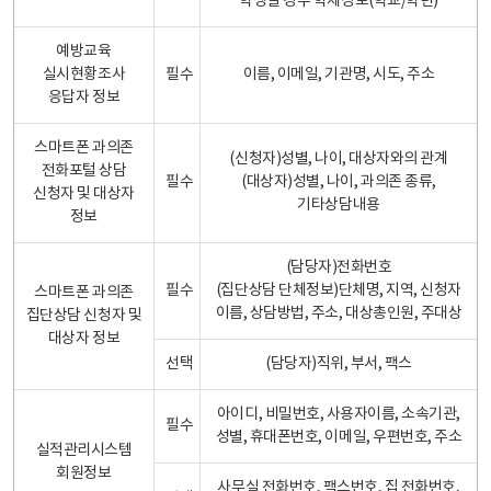
학생일 경우 학제정보(학교/학년)
예방교육
실시현황조사
필수
이름, 이메일, 기관명, 시도, 주소
응답자 정보
스마트폰 과의존
(신청자)성별, 나이, 대상자와의 관계
전화포털 상담
필수
(대상자)성별, 나이, 과의존 종류,
신청자 및 대상자
기타상담내용
정보
(담당자)전화번호
필수
(집단상담 단체정보)단체명, 지역, 신청자
스마트폰 과의존
이름, 상담방법, 주소, 대상총인원, 주대상
집단상담 신청자 및
대상자 정보
선택
(담당자)직위, 부서, 팩스
아이디, 비밀번호, 사용자이름, 소속기관,
필수
성별, 휴대폰번호, 이메일, 우편번호, 주소
실적관리시스템
회원정보
사무실 전화번호, 팩스번호, 집 전화번호,