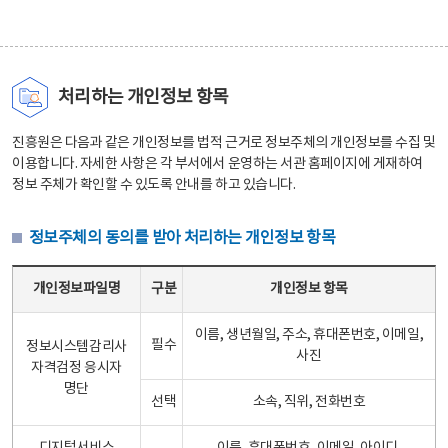
처리하는 개인정보 항목
진흥원은 다음과 같은 개인정보를 법적 근거로 정보주체의 개인정보를 수집 및
이용합니다. 자세한 사항은 각 부서에서 운영하는 서관 홈페이지에 게재하여
정보 주체가 확인할 수 있도록 안내를 하고 있습니다.
정보주체의 동의를 받아 처리하는 개인정보 항목
정보주체의 동의를 받아 처리하는 개인정보 항목 테이블 - 개인정보파일명, 구분, 개인정보 항목으로 구성
개인정보파일명
구분
개인정보 항목
이름, 생년월일, 주소, 휴대폰번호, 이메일,
필수
정보시스템감리사
사진
자격검정 응시자
명단
선택
소속, 직위, 전화번호