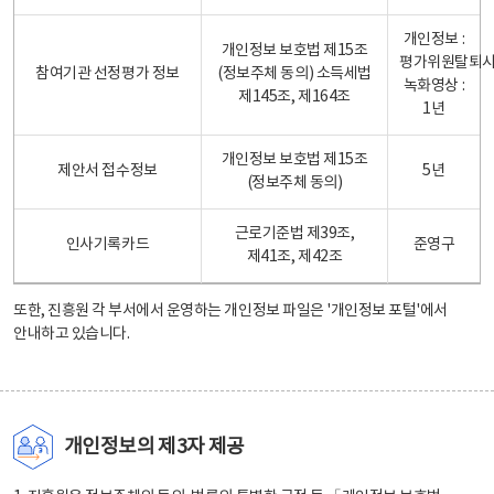
개인정보 :
개인정보 보호법 제15조
평가위원탈퇴
참여기관 선정평가 정보
(정보주체 동의) 소득세법
녹화영상 :
제145조, 제164조
1년
개인정보 보호법 제15조
제안서 접수정보
5년
(정보주체 동의)
근로기준법 제39조,
인사기록카드
준영구
제41조, 제42조
또한, 진흥원 각 부서에서 운영하는 개인정보 파일은
'개인정보 포털'
에서
안내하고 있습니다.
개인정보의 제3자 제공