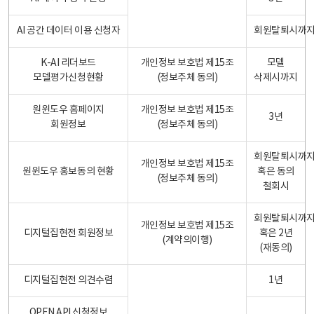
AI 공간 데이터 이용 신청자
회원탈퇴시까
K-AI 리더보드
개인정보 보호법 제15조
모델
모델평가신청현황
(정보주체 동의)
삭제시까지
원윈도우 홈페이지
개인정보 보호법 제15조
3년
회원정보
(정보주체 동의)
회원탈퇴시까
개인정보 보호법 제15조
원윈도우 홍보동의 현황
혹은 동의
(정보주체 동의)
철회시
회원탈퇴시까
개인정보 보호법 제15조
디지털집현전 회원정보
혹은 2년
(계약의이행)
(재동의)
디지털집현전 의견수렴
1년
OPEN API 신청정보