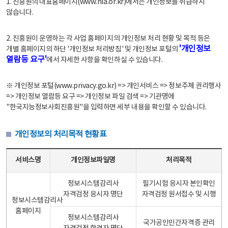
1. 진흥원의 대표홈페이지(www.nia.or.kr)에서는 개인정보를 취급하지
않습니다.
2. 진흥원이 운영하는 각 사업 홈페이지의 개인정보 처리 현황 및 목적 등은
'개인정보
개별 홈페이지의 하단 '개인정보 처리방침' 및 개인정보 포털의
열람등 요구'
에서 자세한 사항을 확인하실 수 있습니다.
※ 개인정보 포털(www.privacy.go.kr) => 개인서비스 => 정보주체 권리행사
=> 개인정보 열람등 요구 => 개인정보 파일 검색 => 기관명에
"한국지능정보사회진흥원"을 입력하면 세부 내용을 확인할 수 있습니다.
개인정보의 처리목적 현황표
개인정보의 처리목적 현황표 - 서비스명, 개인정보파일명, 처리목적으로 구성
서비스명
개인정보파일명
처리목적
정보시스템감리사
필기시험 응시자 본인확인
자격검정 응시자 명단
자격검정 원서접수 및 시행
정보시스템감리사
홈페이지
정보시스템감리사
국가공인민간자격증 관리