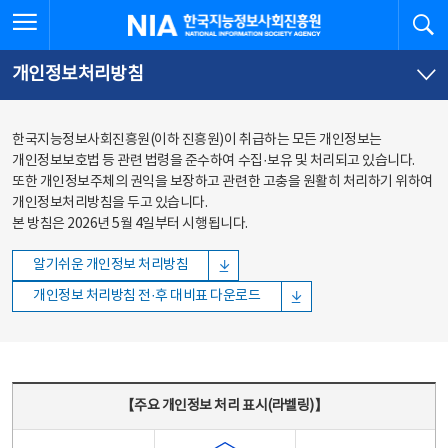
본문
전체메뉴
전체메뉴 열기
검
한국지능정보사회진흥원
바로가기
바로가기
개인정보처리방침
한국지능정보사회진흥원(이하 진흥원)이 취급하는 모든 개인정보는
개인정보보호법 등 관련 법령을 준수하여 수집·보유 및 처리되고 있습니다.
또한 개인정보주체의 권익을 보장하고 관련한 고충을 원활히 처리하기 위하여
개인정보처리방침을 두고 있습니다.
본 방침은 2026년 5월 4일부터 시행됩니다.
알기쉬운 개인정보 처리방침
개인정보 처리방침 전·후 대비표 다운로드
주요 개인정보 처리 표시(라벨링) - 주요 개인정보 처리 표시를 나타내는표
【주요 개인정보 처리 표시(라벨링)】