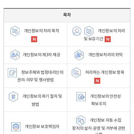
목차 - 개인정보 처리방침 목차를 나타내는표
목차
개인정보의 처리
개인정보의 처리 목적
및 보유기간
개인정보처리의 위탁
개인정보의 제3자 제공
정보주체와 법정대리인의
처리하는 개인정보 항목
권리·의무 및 행사방법
개인정보의 파기 절차 및
개인정보의 안전성
확보조치
방법
개인정보 자동 수집
개인정보 보호책임자
장치의 설치·운영 및 거부에 관한