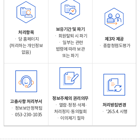
보유기간 및 파기
처리항목
ㆍ 회원탈퇴 시 파기
ㆍ 당 홈페이지
제3자 제공
ㆍ 일부는 관련
(처리하는 개인정보
ㆍ 종합청렴도평가
법령에 따라 보관
없음)
또는 파기
정보주체의 권리의무
고충사항 처리부서
ㆍ 열람·정정·삭제·
처리방침변경
ㆍ 정보보안정책팀
처리정지·동의철회
ㆍ '26.5.4. 시행
ㆍ 053-230-1035
ㆍ이의제기 절차