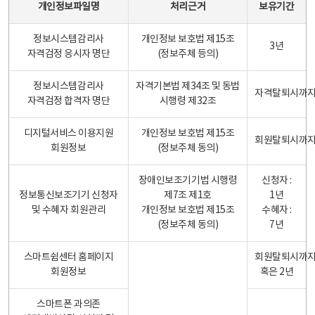
개인정보파일명
처리근거
보유기간
정보시스템감리사
개인정보 보호법 제15조
3년
자격검정 응시자 명단
(정보주체 등의)
정보시스템감리사
자격기본법 제34조 및 동법
자격탈퇴시까
자격검정 합격자 명단
시행령 제32조
디지털서비스 이용지원
개인정보 보호법 제15조
회원탈퇴시까
회원정보
(정보주체 동의)
장애인보조기기법 시행령
신청자 :
정보통신보조기기 신청자
제7조 제1호
1년
및 수혜자 회원관리
개인정보 보호법 제15조
수혜자 :
(정보주체 동의)
7년
스마트쉼센터 홈페이지
회원탈퇴시까
회원정보
혹은 2년
스마트폰 과의존