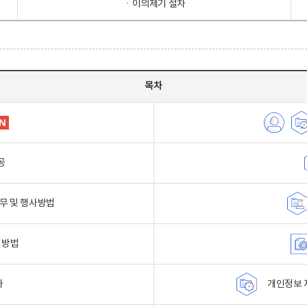
ㆍ이의제기 절차
목차
공
무 및 행사방법
 방법
자
개인정보 자