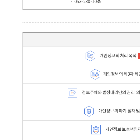
ㆍ 053-230-1035
목차 - 개인정보 처리방침 목차를 나타내는표
개인정보의 처리 목적
개인정보의 제3자 제
정보주체와 법정대리인의 권리·의
개인정보의 파기 절차 및
개인정보 보호책임