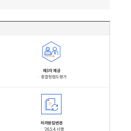
제3자 제공
ㆍ 종합청렴도평가
처리방침변경
ㆍ '26.5.4. 시행