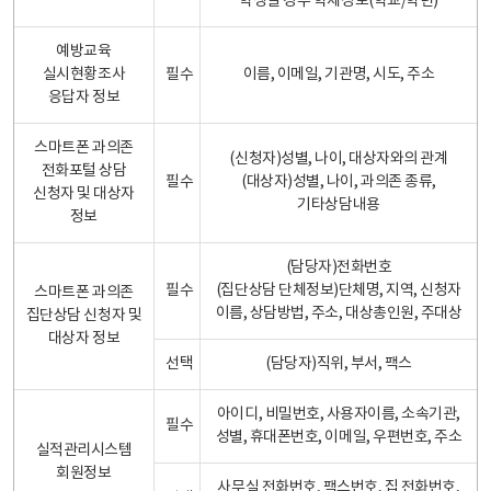
학생일 경우 학제정보(학교/학년)
예방교육
실시현황조사
필수
이름, 이메일, 기관명, 시도, 주소
응답자 정보
스마트폰 과의존
(신청자)성별, 나이, 대상자와의 관계
전화포털 상담
필수
(대상자)성별, 나이, 과의존 종류,
신청자 및 대상자
기타상담내용
정보
(담당자)전화번호
필수
(집단상담 단체정보)단체명, 지역, 신청자
스마트폰 과의존
이름, 상담방법, 주소, 대상총인원, 주대상
집단상담 신청자 및
대상자 정보
선택
(담당자)직위, 부서, 팩스
아이디, 비밀번호, 사용자이름, 소속기관,
필수
성별, 휴대폰번호, 이메일, 우편번호, 주소
실적관리시스템
회원정보
사무실 전화번호, 팩스번호, 집 전화번호,