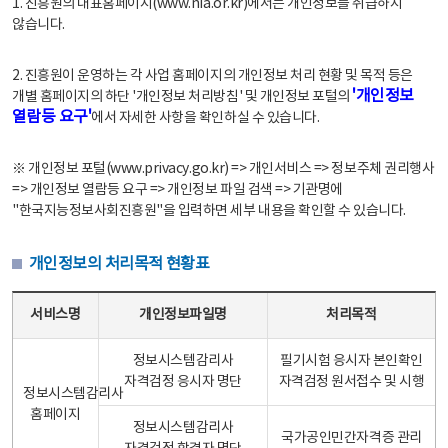
1. 진흥원의 대표홈페이지(www.nia.or.kr)에서는 개인정보를 취급하지
않습니다.
2. 진흥원이 운영하는 각 사업 홈페이지의 개인정보 처리 현황 및 목적 등은
'개인정보
개별 홈페이지의 하단 '개인정보 처리방침' 및 개인정보 포털의
열람등 요구'
에서 자세한 사항을 확인하실 수 있습니다.
※ 개인정보 포털(www.privacy.go.kr) => 개인서비스 => 정보주체 권리행사
=> 개인정보 열람등 요구 => 개인정보 파일 검색 => 기관명에
"한국지능정보사회진흥원"을 입력하면 세부 내용을 확인할 수 있습니다.
개인정보의 처리목적 현황표
개인정보의 처리목적 현황표 - 서비스명, 개인정보파일명, 처리목적으로 구성
서비스명
개인정보파일명
처리목적
정보시스템감리사
필기시험 응시자 본인확인
자격검정 응시자 명단
자격검정 원서접수 및 시행
정보시스템감리사
홈페이지
정보시스템감리사
국가공인민간자격증 관리