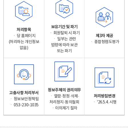
보유기간 및 파기
처리항목
ㆍ 회원탈퇴 시 파기
ㆍ 당 홈페이지
제3자 제공
ㆍ 일부는 관련
(처리하는 개인정보
ㆍ 종합청렴도평가
법령에 따라 보관
없음)
또는 파기
정보주체의 권리의무
고충사항 처리부서
ㆍ 열람·정정·삭제·
처리방침변경
ㆍ 정보보안정책팀
처리정지·동의철회
ㆍ '26.5.4. 시행
ㆍ 053-230-1035
ㆍ이의제기 절차