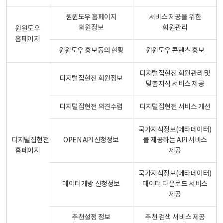
원윈도우 홈페이지
서비스 제공을 위한
회원정보
회원관리
원윈도우
홈페이지
원윈도우 홍보동의 현황
원윈도우 콘텐츠 홍보
디지털집현전 회원관리 및
디지털집현전 회원정보
맞춤지식 서비스 제공
디지털집현전 의견수렴
디지털집현전 서비스 개선
국가지식정보(메타데이터)
디지털집현전
OPEN API 신청정보
를 제공하는 API 서비스
홈페이지
제공
국가지식정보(메타데이터)
데이터개방 신청정보
데이터 다운로드 서비스
제공
추천설정 정보
추천 검색 서비스 제공