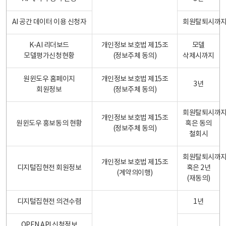
AI 공간 데이터 이용 신청자
회원탈퇴시까
K-AI 리더보드
개인정보 보호법 제15조
모델
모델평가신청현황
(정보주체 동의)
삭제시까지
원윈도우 홈페이지
개인정보 보호법 제15조
3년
회원정보
(정보주체 동의)
회원탈퇴시까
개인정보 보호법 제15조
원윈도우 홍보동의 현황
혹은 동의
(정보주체 동의)
철회시
회원탈퇴시까
개인정보 보호법 제15조
디지털집현전 회원정보
혹은 2년
(계약의이행)
(재동의)
디지털집현전 의견수렴
1년
OPEN API 신청정보