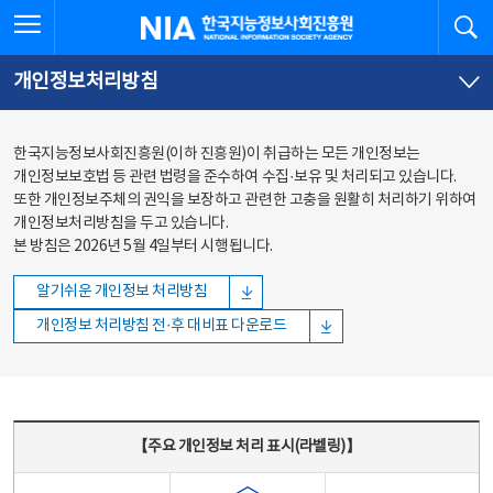
본문
전체메뉴
전체메뉴 열기
검
한국지능정보사회진흥원
바로가기
바로가기
개인정보처리방침
한국지능정보사회진흥원(이하 진흥원)이 취급하는 모든 개인정보는
개인정보보호법 등 관련 법령을 준수하여 수집·보유 및 처리되고 있습니다.
또한 개인정보주체의 권익을 보장하고 관련한 고충을 원활히 처리하기 위하여
개인정보처리방침을 두고 있습니다.
본 방침은 2026년 5월 4일부터 시행됩니다.
알기쉬운 개인정보 처리방침
개인정보 처리방침 전·후 대비표 다운로드
주요 개인정보 처리 표시(라벨링) - 주요 개인정보 처리 표시를 나타내는표
【주요 개인정보 처리 표시(라벨링)】