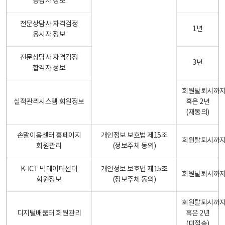
응답자 정보
전문상담사 자격검정
1년
응시자 정보
전문상담사 자격검정
3년
합격자 정보
회원탈퇴시까
실적관리시스템 회원정보
혹은 2년
(재동의)
손말이음센터 홈페이지
개인정보 보호법 제15조
회원탈퇴시까
회원관리
(정보주체 동의)
K-ICT 빅데이터센터
개인정보 보호법 제15조
회원탈퇴시까
회원정보
(정보주체 동의)
회원탈퇴시까
디지털배움터 회원관리
혹은 2년
(미접속)