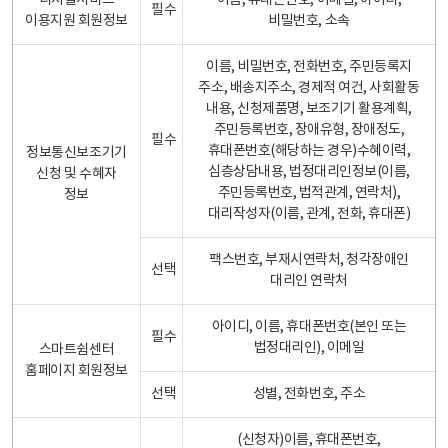
디지털서비스
이름, 휴대폰번호, 이메일, 아이디,
필수
이용지원 회원정보
비밀번호, 소속
이름, 비밀번호, 전화번호, 주민등록지
주소, 배송지주소, 경제적 여건, 사회활동
내용, 신청제품명, 보조기기 활용계획,
주민등록번호, 장애유형, 장애정도,
필수
휴대폰번호(해당하는 경우)수혜이력,
정보통신보조기기
심층상담내용, 법정대리인정보(이름,
신청 및 수혜자
주민등록번호, 법적관계, 연락처),
정보
대리작성자(이름, 관계, 전화, 휴대폰)
팩스번호, 부재시연락처, 청각장애인
선택
대리인 연락처
아이디, 이름, 휴대폰번호(본인 또는
필수
법정대리인), 이메일
스마트쉼센터
홈페이지 회원정보
선택
성별, 전화번호, 주소
(신청자)이름, 휴대폰번호,