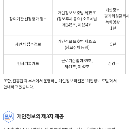
개인정보 :
개인정보 보호법 제15조
평가위원탈퇴
참여기관 선정평가 정보
(정보주체 동의) 소득세법
녹화영상 :
제145조, 제164조
1년
개인정보 보호법 제15조
제안서 접수정보
5년
(정보주체 동의)
근로기준법 제39조,
인사기록카드
준영구
제41조, 제42조
또한, 진흥원 각 부서에서 운영하는 개인정보 파일은
'개인정보 포털'
에서
안내하고 있습니다.
개인정보의 제3자 제공