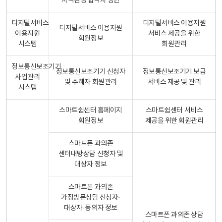
자격검정 합격자 명단
디지털서비스
디지털서비스 이용지원
디지털서비스 이용지원
이용지원
서비스 제공을 위한
회원정보
시스템
회원관리
정보통신보조기기
정보통신보조기기 신청자
정보통신보조기기 보급
사업관리
및 수혜자 회원관리
서비스 제공 및 관리
시스템
스마트쉼센터 홈페이지
스마트쉼센터 서비스
회원정보
제공을 위한 회원관리
스마트폰 과의존
센터내방상담 신청자 및
대상자 정보
스마트폰 과의존
가정방문상담 신청자·
대상자·동의자 정보
스마트폰 과의존 상담