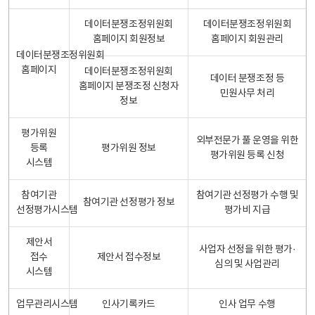
데이터분쟁조정위원회
데이터분쟁조정위원회
홈페이지 회원정보
홈페이지 회원관리
데이터분쟁조정위원회
홈페이지
데이터분쟁조정위원회
데이터 분쟁조정 등
홈페이지 분쟁조정 신청자
민원사무 처리
정보
평가위원
외부전문가 풀 운영을 위한
등록
평가위원 정보
평가위원 등록 신청
시스템
참여기관
참여기관 선정평가 수행 및
참여기관 선정평가 정보
선정평가시스템
평가비 지급
제안서
사업자 선정을 위한 평가·
접수
제안서 접수정보
심의 및 사업관리
시스템
업무관리시스템
인사기록카드
인사 업무 수행