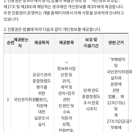
1. 진흥원은 정보주체의 동의, 법률의 특별한 규정 등 「개인정보 보호법」
제17조 및 제18조에 해당하는 경우에만 개인정보를 제3자에게 제공합니다.
또한 진흥원이 운영하는 개별 홈페이지에서 아래 사항을 상세하게 안내하고
있습니다.
2. 진흥원은 법률에 따라 다음과 같이 개인정보를 제공합니다.
개인정보 제공 안내표 - 순번, 제공받는자, 제공목적, 제공항목, 보유 및 이용기간 관련 근거로 구성
제공받는
보유 및
순번
제공목적
제공항목
관련 근거
자
이용기간
「부패방지
<
및
정보화사업
국민권익위원
공공기관의
선정 및
설치와
종합청렴도
관리,
운영에
평가를
계약 및
당해 연도
관한
위한
관리>업무
종합청렴도
법률」 제
1
국민권익위원회
민원인,
관련
조사 완료
12조(기능)
직원에
민원인 및
시까지
및
대한
소속
제
설문조사
직원의
27조의2(공공
실시
성명,
부패에
전화번호,