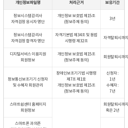
개인정보파일명
처리근거
보유기간
정보시스템감리사
개인정보 보호법 제15조
3년
자격검정 응시자 명단
(정보주체 등의)
정보시스템감리사
자격기본법 제34조 및 동법
자격탈퇴시까
자격검정 합격자 명단
시행령 제32조
디지털서비스 이용지원
개인정보 보호법 제15조
회원탈퇴시까
회원정보
(정보주체 동의)
장애인보조기기법 시행령
신청자 :
정보통신보조기기 신청자
제7조 제1호
1년
및 수혜자 회원관리
개인정보 보호법 제15조
수혜자 :
(정보주체 동의)
7년
스마트쉼센터 홈페이지
회원탈퇴시까
회원정보
혹은 2년
스마트폰 과의존