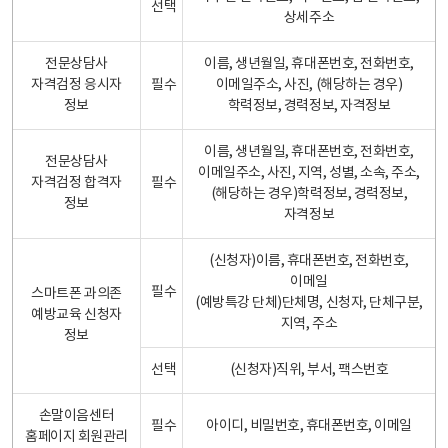
선택
상세주소
전문상담사
이름, 생년월일, 휴대폰번호, 전화번호,
자격검정 응시자
필수
이메일주소, 사진, (해당하는 경우)
정보
학력정보, 경력정보, 자격정보
이름, 생년월일, 휴대폰번호, 전화번호,
전문상담사
이메일주소, 사진, 지역, 성별, 소속, 주소,
자격검정 합격자
필수
(해당하는 경우)학력정보, 경력정보,
정보
자격정보
(신청자)이름, 휴대폰번호, 전화번호,
이메일
필수
스마트폰 과의존
(예방특강 단체)단체명, 신청자, 단체구분,
예방교육 신청자
지역, 주소
정보
선택
(신청자)직위, 부서, 팩스번호
손말이음센터
필수
아이디, 비밀번호, 휴대폰번호, 이메일
홈페이지 회원관리