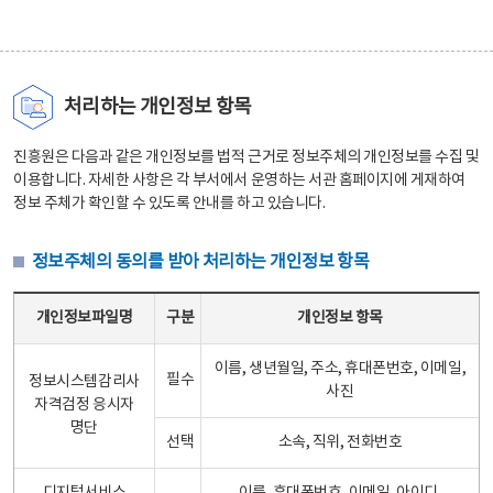
처리하는 개인정보 항목
진흥원은 다음과 같은 개인정보를 법적 근거로 정보주체의 개인정보를 수집 및
이용합니다. 자세한 사항은 각 부서에서 운영하는 서관 홈페이지에 게재하여
정보 주체가 확인할 수 있도록 안내를 하고 있습니다.
정보주체의 동의를 받아 처리하는 개인정보 항목
정보주체의 동의를 받아 처리하는 개인정보 항목 테이블 - 개인정보파일명, 구분, 개인정보 항목으로 구성
개인정보파일명
구분
개인정보 항목
이름, 생년월일, 주소, 휴대폰번호, 이메일,
필수
정보시스템감리사
사진
자격검정 응시자
명단
선택
소속, 직위, 전화번호