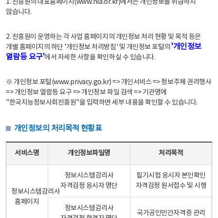
1. 진흥원의 대표홈페이지(www.nia.or.kr)에서는 개인정보를 취급하지
않습니다.
2. 진흥원이 운영하는 각 사업 홈페이지의 개인정보 처리 현황 및 목적 등은
'개인정보
개별 홈페이지의 하단 '개인정보 처리방침' 및 개인정보 포털의
열람등 요구'
에서 자세한 사항을 확인하실 수 있습니다.
※ 개인정보 포털(www.privacy.go.kr) => 개인서비스 => 정보주체 권리행사
=> 개인정보 열람등 요구 => 개인정보 파일 검색 => 기관명에
"한국지능정보사회진흥원"을 입력하면 세부 내용을 확인할 수 있습니다.
개인정보의 처리목적 현황표
개인정보의 처리목적 현황표 - 서비스명, 개인정보파일명, 처리목적으로 구성
서비스명
개인정보파일명
처리목적
정보시스템감리사
필기시험 응시자 본인확인
자격검정 응시자 명단
자격검정 원서접수 및 시행
정보시스템감리사
홈페이지
정보시스템감리사
국가공인민간자격증 관리