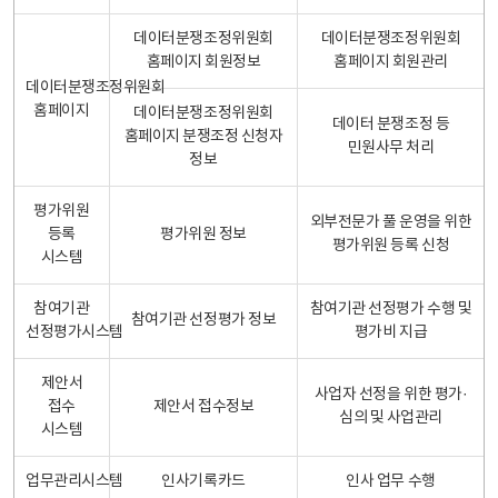
데이터분쟁조정위원회
데이터분쟁조정위원회
홈페이지 회원정보
홈페이지 회원관리
데이터분쟁조정위원회
홈페이지
데이터분쟁조정위원회
데이터 분쟁조정 등
홈페이지 분쟁조정 신청자
민원사무 처리
정보
평가위원
외부전문가 풀 운영을 위한
등록
평가위원 정보
평가위원 등록 신청
시스템
참여기관
참여기관 선정평가 수행 및
참여기관 선정평가 정보
선정평가시스템
평가비 지급
제안서
사업자 선정을 위한 평가·
접수
제안서 접수정보
심의 및 사업관리
시스템
업무관리시스템
인사기록카드
인사 업무 수행