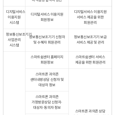
자격검정 합격자 명단
디지털서비스
디지털서비스 이용지원
디지털서비스 이용지원
이용지원
서비스 제공을 위한
회원정보
시스템
회원관리
정보통신보조기기
정보통신보조기기 신청자
정보통신보조기기 보급
사업관리
및 수혜자 회원관리
서비스 제공 및 관리
시스템
스마트쉼센터 홈페이지
스마트쉼센터 서비스
회원정보
제공을 위한 회원관리
스마트폰 과의존
센터내방상담 신청자 및
대상자 정보
스마트폰 과의존
가정방문상담 신청자·
대상자·동의자 정보
스마트폰 과의존 상담