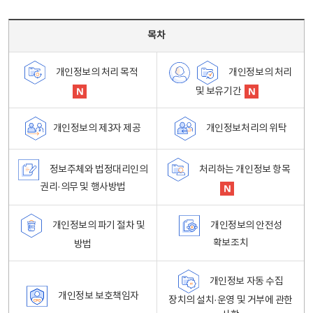
목차 - 개인정보 처리방침 목차를 나타내는표
목차
개인정보의 처리
개인정보의 처리 목적
및 보유기간
개인정보처리의 위탁
개인정보의 제3자 제공
정보주체와 법정대리인의
처리하는 개인정보 항목
권리·의무 및 행사방법
개인정보의 파기 절차 및
개인정보의 안전성
확보조치
방법
개인정보 자동 수집
개인정보 보호책임자
장치의 설치·운영 및 거부에 관한