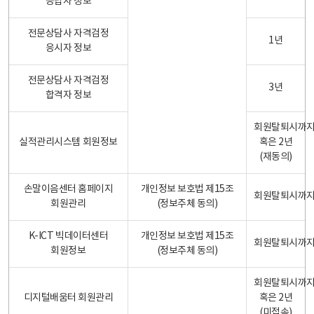
응답자 정보
전문상담사 자격검정
1년
응시자 정보
전문상담사 자격검정
3년
합격자 정보
회원탈퇴시까
실적관리시스템 회원정보
혹은 2년
(재동의)
손말이음센터 홈페이지
개인정보 보호법 제15조
회원탈퇴시까
회원관리
(정보주체 동의)
K-ICT 빅데이터센터
개인정보 보호법 제15조
회원탈퇴시까
회원정보
(정보주체 동의)
회원탈퇴시까
디지털배움터 회원관리
혹은 2년
(미접속)