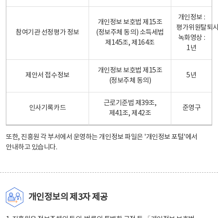
개인정보 :
개인정보 보호법 제15조
평가위원탈퇴
참여기관 선정평가 정보
(정보주체 동의) 소득세법
녹화영상 :
제145조, 제164조
1년
개인정보 보호법 제15조
제안서 접수정보
5년
(정보주체 동의)
근로기준법 제39조,
인사기록카드
준영구
제41조, 제42조
또한, 진흥원 각 부서에서 운영하는 개인정보 파일은
'개인정보 포털'
에서
안내하고 있습니다.
개인정보의 제3자 제공