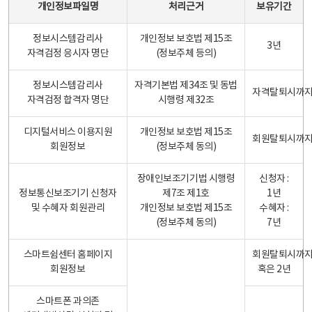
개인정보파일명
처리근거
보유기간
정보시스템감리사
개인정보 보호법 제15조
3년
자격검정 응시자 명단
(정보주체 등의)
정보시스템감리사
자격기본법 제34조 및 동법
자격탈퇴시까
자격검정 합격자 명단
시행령 제32조
디지털서비스 이용지원
개인정보 보호법 제15조
회원탈퇴시까
회원정보
(정보주체 동의)
장애인보조기기법 시행령
신청자 :
정보통신보조기기 신청자
제7조 제1호
1년
및 수혜자 회원관리
개인정보 보호법 제15조
수혜자 :
(정보주체 동의)
7년
스마트쉼센터 홈페이지
회원탈퇴시까
회원정보
혹은 2년
스마트폰 과의존