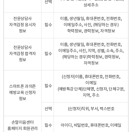
선택
상세주소
전문상담사
이름, 생년월일, 휴대폰번호, 전화번호,
자격검정 응시자
필수
이메일주소, 사진, (해당하는 경우)
정보
학력정보, 경력정보, 자격정보
이름, 생년월일, 휴대폰번호, 전화번호,
전문상담사
이메일주소, 사진, 지역, 성별, 소속, 주소,
자격검정 합격자
필수
(해당하는 경우)학력정보, 경력정보,
정보
자격정보
(신청자)이름, 휴대폰번호, 전화번호,
이메일
필수
스마트폰 과의존
(예방특강 단체)단체명, 신청자, 단체구분,
예방교육 신청자
지역, 주소
정보
선택
(신청자)직위, 부서, 팩스번호
손말이음센터
필수
아이디, 비밀번호, 휴대폰번호, 이메일
홈페이지 회원관리