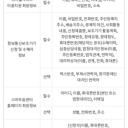
디지털서비스
이름, 휴대폰번호, 이메일, 아이디,
필수
이용지원 회원정보
비밀번호, 소속
이름, 비밀번호, 전화번호, 주민등록지
주소, 배송지주소, 경제적 여건, 사회활동
내용, 신청제품명, 보조기기 활용계획,
주민등록번호, 장애유형, 장애정도,
필수
휴대폰번호(해당하는 경우)수혜이력,
정보통신보조기기
심층상담내용, 법정대리인정보(이름,
신청 및 수혜자
주민등록번호, 법적관계, 연락처),
정보
대리작성자(이름, 관계, 전화, 휴대폰)
팩스번호, 부재시연락처, 청각장애인
선택
대리인 연락처
아이디, 이름, 휴대폰번호(본인 또는
필수
법정대리인), 이메일
스마트쉼센터
홈페이지 회원정보
선택
성별, 전화번호, 주소
(신청자)이름, 휴대폰번호,