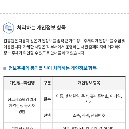
처리하는 개인정보 항목
진흥원은 다음과 같은 개인정보를 법적 근거로 정보주체의 개인정보를 수집 및
이용합니다. 자세한 사항은 각 부서에서 운영하는 서관 홈페이지에 게재하여
정보 주체가 확인할 수 있도록 안내를 하고 있습니다.
정보주체의 동의를 받아 처리하는 개인정보 항목
정보주체의 동의를 받아 처리하는 개인정보 항목 테이블 - 개인정보파일명, 구분, 개인정보 항목으로 구성
개인정보파일명
구분
개인정보 항목
이름, 생년월일, 주소, 휴대폰번호, 이메일,
필수
정보시스템감리사
사진
자격검정 응시자
명단
선택
소속, 직위, 전화번호