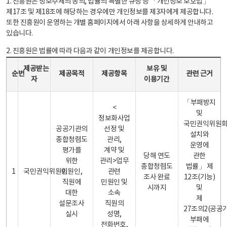
1. 진흥원은 정보주체의 동의, 법률의 특별한 규정 등 「개인정보 보호법」
제17조 및 제18조에 해당하는 경우에만 개인정보를 제3자에게 제공합니다.
또한 진흥원이 운영하는 개별 홈페이지에서 아래 사항을 상세하게 안내하고
있습니다.
2. 진흥원은 법률에 따라 다음과 같이 개인정보를 제공합니다.
개인정보 제공 안내표 - 순번, 제공받는자, 제공목적, 제공항목, 보유 및 이용기간 관련 근거로 구성
제공받는
보유 및
순번
제공목적
제공항목
관련 근거
자
이용기간
「부패방지
<
및
정보화사업
국민권익위원
공공기관의
선정 및
설치와
종합청렴도
관리,
운영에
평가를
계약 및
당해 연도
관한
위한
관리>업무
종합청렴도
법률」 제
1
국민권익위원회
민원인,
관련
조사 완료
12조(기능)
직원에
민원인 및
시까지
및
대한
소속
제
설문조사
직원의
27조의2(공공
실시
성명,
부패에
전화번호,