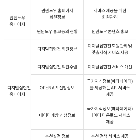
원윈도우 홈페이지
서비스 제공을 위한
회원정보
회원관리
원윈도우
홈페이지
원윈도우 홍보동의 현황
원윈도우 콘텐츠 홍보
디지털집현전 회원관리 및
디지털집현전 회원정보
맞춤지식 서비스 제공
디지털집현전 의견수렴
디지털집현전 서비스 개선
국가지식정보(메타데이터)
디지털집현전
OPEN API 신청정보
를 제공하는 API 서비스
홈페이지
제공
국가지식정보(메타데이터)
데이터개방 신청정보
데이터 다운로드 서비스
제공
추천설정 정보
추천 검색 서비스 제공