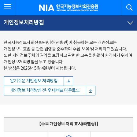
본문
전체메뉴
전체메뉴 열기
검
한국지능정보사회진흥원
바로가기
바로가기
개인정보처리방침
한국지능정보사회진흥원(이하 진흥원)이 취급하는 모든 개인정보는
개인정보보호법 등 관련 법령을 준수하여 수집·보유 및 처리되고 있습니다.
또한 개인정보주체의 권익을 보장하고 관련한 고충을 원활히 처리하기 위하여
개인정보처리방침을 두고 있습니다.
본 방침은 2026년 5월 4일부터 시행됩니다.
알기쉬운 개인정보 처리방침
개인정보 처리방침 전·후 대비표 다운로드
주요 개인정보 처리 표시(라벨링) - 주요 개인정보 처리 표시를 나타내는표
【주요 개인정보 처리 표시(라벨링)】