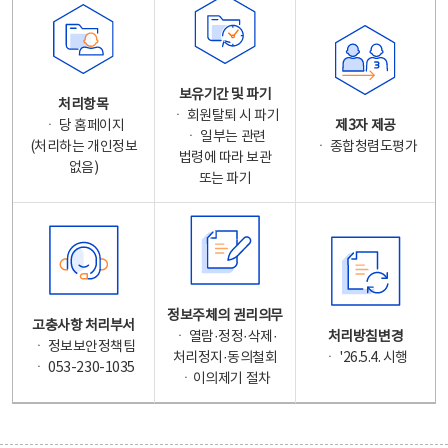
보유기간 및 파기
처리항목
ㆍ 회원탈퇴 시 파기
ㆍ 당 홈페이지
제3자 제공
ㆍ 일부는 관련
(처리하는 개인정보
ㆍ 종합청렴도평가
법령에 따라 보관
없음)
또는 파기
정보주체의 권리의무
고충사항 처리부서
ㆍ 열람·정정·삭제·
처리방침변경
ㆍ 정보보안정책팀
처리정지·동의철회
ㆍ '26.5.4. 시행
ㆍ 053-230-1035
ㆍ이의제기 절차