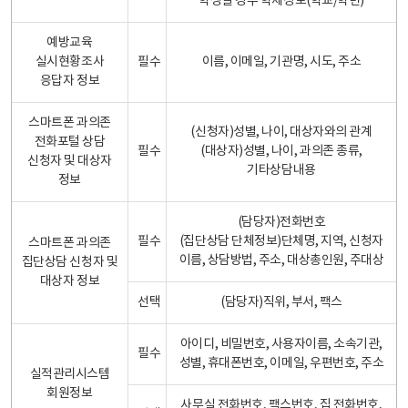
학생일 경우 학제정보(학교/학년)
예방교육
실시현황조사
필수
이름, 이메일, 기관명, 시도, 주소
응답자 정보
스마트폰 과의존
(신청자)성별, 나이, 대상자와의 관계
전화포털 상담
필수
(대상자)성별, 나이, 과의존 종류,
신청자 및 대상자
기타상담내용
정보
(담당자)전화번호
필수
(집단상담 단체정보)단체명, 지역, 신청자
스마트폰 과의존
이름, 상담방법, 주소, 대상총인원, 주대상
집단상담 신청자 및
대상자 정보
선택
(담당자)직위, 부서, 팩스
아이디, 비밀번호, 사용자이름, 소속기관,
필수
성별, 휴대폰번호, 이메일, 우편번호, 주소
실적관리시스템
회원정보
사무실 전화번호, 팩스번호, 집 전화번호,