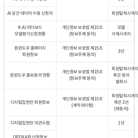
AI 공간 데이터 이용 신청자
회원탈퇴시까
K-AI 리더보드
개인정보 보호법 제15조
모델
모델평가신청현황
(정보주체 동의)
삭제시까지
원윈도우 홈페이지
개인정보 보호법 제15조
3년
회원정보
(정보주체 동의)
회원탈퇴시까
개인정보 보호법 제15조
원윈도우 홍보동의 현황
혹은 동의
(정보주체 동의)
철회시
회원탈퇴시까
개인정보 보호법 제15조
디지털집현전 회원정보
혹은 2년
(계약의이행)
(재동의)
디지털집현전 의견수렴
1년
OPEN API 신청정보