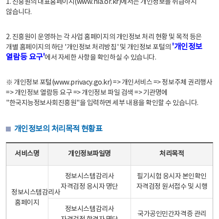
1. 진흥원의 대표홈페이지(www.nia.or.kr)에서는 개인정보를 취급하지
않습니다.
2. 진흥원이 운영하는 각 사업 홈페이지의 개인정보 처리 현황 및 목적 등은
'개인정보
개별 홈페이지의 하단 '개인정보 처리방침' 및 개인정보 포털의
열람등 요구'
에서 자세한 사항을 확인하실 수 있습니다.
※ 개인정보 포털(www.privacy.go.kr) => 개인서비스 => 정보주체 권리행사
=> 개인정보 열람등 요구 => 개인정보 파일 검색 => 기관명에
"한국지능정보사회진흥원"을 입력하면 세부 내용을 확인할 수 있습니다.
개인정보의 처리목적 현황표
개인정보의 처리목적 현황표 - 서비스명, 개인정보파일명, 처리목적으로 구성
서비스명
개인정보파일명
처리목적
정보시스템감리사
필기시험 응시자 본인확인
자격검정 응시자 명단
자격검정 원서접수 및 시행
정보시스템감리사
홈페이지
정보시스템감리사
국가공인민간자격증 관리