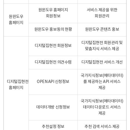
원윈도우 홈페이지
서비스 제공을 위한
회원정보
회원관리
원윈도우
홈페이지
원윈도우 홍보동의 현황
원윈도우 콘텐츠 홍보
디지털집현전 회원관리 및
디지털집현전 회원정보
맞춤지식 서비스 제공
디지털집현전 의견수렴
디지털집현전 서비스 개선
국가지식정보(메타데이터)
디지털집현전
OPEN API 신청정보
를 제공하는 API 서비스
홈페이지
제공
국가지식정보(메타데이터)
데이터개방 신청정보
데이터 다운로드 서비스
제공
추천설정 정보
추천 검색 서비스 제공