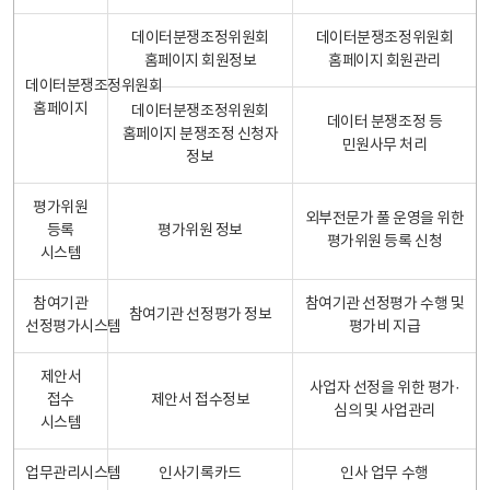
데이터분쟁조정위원회
데이터분쟁조정위원회
홈페이지 회원정보
홈페이지 회원관리
데이터분쟁조정위원회
홈페이지
데이터분쟁조정위원회
데이터 분쟁조정 등
홈페이지 분쟁조정 신청자
민원사무 처리
정보
평가위원
외부전문가 풀 운영을 위한
등록
평가위원 정보
평가위원 등록 신청
시스템
참여기관
참여기관 선정평가 수행 및
참여기관 선정평가 정보
선정평가시스템
평가비 지급
제안서
사업자 선정을 위한 평가·
접수
제안서 접수정보
심의 및 사업관리
시스템
업무관리시스템
인사기록카드
인사 업무 수행