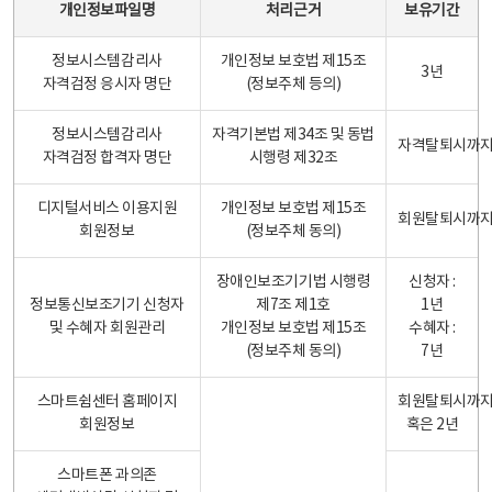
개인정보파일명
처리근거
보유기간
정보시스템감리사
개인정보 보호법 제15조
3년
자격검정 응시자 명단
(정보주체 등의)
정보시스템감리사
자격기본법 제34조 및 동법
자격탈퇴시까
자격검정 합격자 명단
시행령 제32조
디지털서비스 이용지원
개인정보 보호법 제15조
회원탈퇴시까
회원정보
(정보주체 동의)
장애인보조기기법 시행령
신청자 :
정보통신보조기기 신청자
제7조 제1호
1년
및 수혜자 회원관리
개인정보 보호법 제15조
수혜자 :
(정보주체 동의)
7년
스마트쉼센터 홈페이지
회원탈퇴시까
회원정보
혹은 2년
스마트폰 과의존