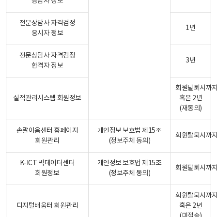
응답자 정보
전문상담사 자격검정
1년
응시자 정보
전문상담사 자격검정
3년
합격자 정보
회원탈퇴시까
실적관리시스템 회원정보
혹은 2년
(재동의)
손말이음센터 홈페이지
개인정보 보호법 제15조
회원탈퇴시까
회원관리
(정보주체 동의)
K-ICT 빅데이터센터
개인정보 보호법 제15조
회원탈퇴시까
회원정보
(정보주체 동의)
회원탈퇴시까
디지털배움터 회원관리
혹은 2년
(미접속)