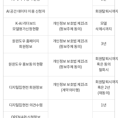
AI 공간 데이터 이용 신청자
회원탈퇴시까
K-AI 리더보드
개인정보 보호법 제15조
모델
모델평가신청현황
(정보주체 동의)
삭제시까지
원윈도우 홈페이지
개인정보 보호법 제15조
3년
회원정보
(정보주체 동의)
회원탈퇴시까
개인정보 보호법 제15조
원윈도우 홍보동의 현황
혹은 동의
(정보주체 동의)
철회시
회원탈퇴시까
개인정보 보호법 제15조
디지털집현전 회원정보
혹은 2년
(계약의이행)
(재동의)
디지털집현전 의견수렴
1년
OPEN API 신청정보