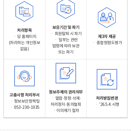
보유기간 및 파기
처리항목
ㆍ 회원탈퇴 시 파기
ㆍ 당 홈페이지
제3자 제공
ㆍ 일부는 관련
(처리하는 개인정보
ㆍ 종합청렴도평가
법령에 따라 보관
없음)
또는 파기
정보주체의 권리의무
고충사항 처리부서
ㆍ 열람·정정·삭제·
처리방침변경
ㆍ 정보보안정책팀
처리정지·동의철회
ㆍ '26.5.4. 시행
ㆍ 053-230-1035
ㆍ이의제기 절차