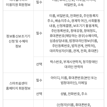
디지털서비스
이름, 휴대폰번호, 이메일, 아이디,
필수
이용지원 회원정보
비밀번호, 소속
이름, 비밀번호, 전화번호, 주민등록지
주소, 배송지주소, 경제적 여건, 사회활동
내용, 신청제품명, 보조기기 활용계획,
주민등록번호, 장애유형, 장애정도,
필수
휴대폰번호(해당하는 경우)수혜이력,
정보통신보조기기
심층상담내용, 법정대리인정보(이름,
신청 및 수혜자
주민등록번호, 법적관계, 연락처),
정보
대리작성자(이름, 관계, 전화, 휴대폰)
팩스번호, 부재시연락처, 청각장애인
선택
대리인 연락처
아이디, 이름, 휴대폰번호(본인 또는
필수
법정대리인), 이메일
스마트쉼센터
홈페이지 회원정보
선택
성별, 전화번호, 주소
(신청자)이름, 휴대폰번호,