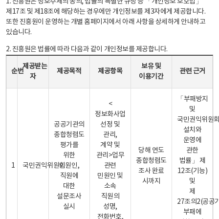
1. 진흥원은 정보주체의 동의, 법률의 특별한 규정 등 「개인정보 보호법」
제17조 및 제18조에 해당하는 경우에만 개인정보를 제3자에게 제공합니다.
또한 진흥원이 운영하는 개별 홈페이지에서 아래 사항을 상세하게 안내하고
있습니다.
2. 진흥원은 법률에 따라 다음과 같이 개인정보를 제공합니다.
개인정보 제공 안내표 - 순번, 제공받는자, 제공목적, 제공항목, 보유 및 이용기간 관련 근거로 구성
제공받는
보유 및
순번
제공목적
제공항목
관련 근거
자
이용기간
「부패방지
<
및
정보화사업
국민권익위원
공공기관의
선정 및
설치와
종합청렴도
관리,
운영에
평가를
계약 및
당해 연도
관한
위한
관리>업무
종합청렴도
법률」 제
1
국민권익위원회
민원인,
관련
조사 완료
12조(기능)
직원에
민원인 및
시까지
및
대한
소속
제
설문조사
직원의
27조의2(공공
실시
성명,
부패에
전화번호,