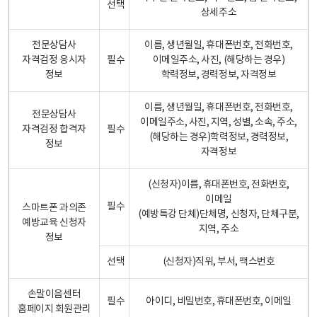
선택
상세주소
전문상담사
이름, 생년월일, 휴대폰번호, 전화번호,
자격검정 응시자
필수
이메일주소, 사진, (해당하는 경우)
정보
학력정보, 경력정보, 자격정보
이름, 생년월일, 휴대폰번호, 전화번호,
전문상담사
이메일주소, 사진, 지역, 성별, 소속, 주소,
자격검정 합격자
필수
(해당하는 경우)학력정보, 경력정보,
정보
자격정보
(신청자)이름, 휴대폰번호, 전화번호,
이메일
필수
스마트폰 과의존
(예방특강 단체)단체명, 신청자, 단체구분,
예방교육 신청자
지역, 주소
정보
선택
(신청자)직위, 부서, 팩스번호
손말이음센터
필수
아이디, 비밀번호, 휴대폰번호, 이메일
홈페이지 회원관리