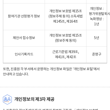
개인정보 :
개인정보 보호법 제15조
평가위원탈퇴
참여기관 선정평가 정보
(정보주체 동의) 소득세법
녹화영상 :
제145조, 제164조
1년
개인정보 보호법 제15조
제안서 접수정보
5년
(정보주체 동의)
근로기준법 제39조,
인사기록카드
준영구
제41조, 제42조
또한, 진흥원 각 부서에서 운영하는 개인정보 파일은
'개인정보 포털'
에서
안내하고 있습니다.
개인정보의 제3자 제공