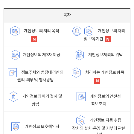
목차 - 개인정보 처리방침 목차를 나타내는표
목차
개인정보의 처리
개인정보의 처리 목적
및 보유기간
개인정보처리의 위탁
개인정보의 제3자 제공
정보주체와 법정대리인의
처리하는 개인정보 항목
권리·의무 및 행사방법
개인정보의 파기 절차 및
개인정보의 안전성
확보조치
방법
개인정보 자동 수집
개인정보 보호책임자
장치의 설치·운영 및 거부에 관한