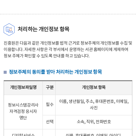
처리하는 개인정보 항목
진흥원은 다음과 같은 개인정보를 법적 근거로 정보주체의 개인정보를 수집 및
이용합니다. 자세한 사항은 각 부서에서 운영하는 서관 홈페이지에 게재하여
정보 주체가 확인할 수 있도록 안내를 하고 있습니다.
정보주체의 동의를 받아 처리하는 개인정보 항목
정보주체의 동의를 받아 처리하는 개인정보 항목 테이블 - 개인정보파일명, 구분, 개인정보 항목으로 구성
개인정보파일명
구분
개인정보 항목
이름, 생년월일, 주소, 휴대폰번호, 이메일,
필수
정보시스템감리사
사진
자격검정 응시자
명단
선택
소속, 직위, 전화번호