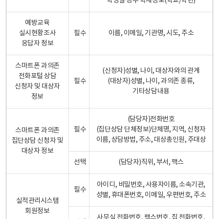
학생일 경우 학제정보(학교/학년)
예방교육
실시현황조사
필수
이름, 이메일, 기관명, 시도, 주소
응답자 정보
스마트폰 과의존
(신청자)성별, 나이, 대상자와의 관계
전화포털 상담
필수
(대상자)성별, 나이, 과의존 종류,
신청자 및 대상자
기타상담내용
정보
(담당자)전화번호
필수
(집단상담 단체정보)단체명, 지역, 신청자
스마트폰 과의존
이름, 상담방법, 주소, 대상총인원, 주대상
집단상담 신청자 및
대상자 정보
선택
(담당자)직위, 부서, 팩스
아이디, 비밀번호, 사용자이름, 소속기관,
필수
성별, 휴대폰번호, 이메일, 우편번호, 주소
실적관리시스템
회원정보
사무실 전화번호, 팩스번호, 집 전화번호,