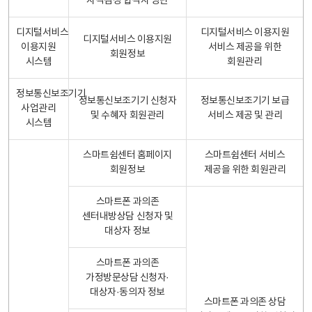
자격검정 합격자 명단
디지털서비스
디지털서비스 이용지원
디지털서비스 이용지원
이용지원
서비스 제공을 위한
회원정보
시스템
회원관리
정보통신보조기기
정보통신보조기기 신청자
정보통신보조기기 보급
사업관리
및 수혜자 회원관리
서비스 제공 및 관리
시스템
스마트쉼센터 홈페이지
스마트쉼센터 서비스
회원정보
제공을 위한 회원관리
스마트폰 과의존
센터내방상담 신청자 및
대상자 정보
스마트폰 과의존
가정방문상담 신청자·
대상자·동의자 정보
스마트폰 과의존 상담