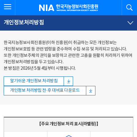
본문
전체메뉴
전체메뉴 열기
검
한국지능정보사회진흥원
바로가기
바로가기
개인정보처리방침
한국지능정보사회진흥원(이하 진흥원)이 취급하는 모든 개인정보는
개인정보보호법 등 관련 법령을 준수하여 수집·보유 및 처리되고 있습니다.
또한 개인정보주체의 권익을 보장하고 관련한 고충을 원활히 처리하기 위하여
개인정보처리방침을 두고 있습니다.
본 방침은 2026년 5월 4일부터 시행됩니다.
알기쉬운 개인정보 처리방침
개인정보 처리방침 전·후 대비표 다운로드
주요 개인정보 처리 표시(라벨링) - 주요 개인정보 처리 표시를 나타내는표
【주요 개인정보 처리 표시(라벨링)】