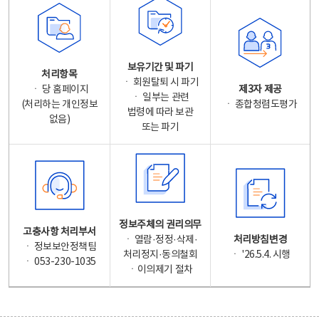
보유기간 및 파기
처리항목
ㆍ 회원탈퇴 시 파기
ㆍ 당 홈페이지
제3자 제공
ㆍ 일부는 관련
(처리하는 개인정보
ㆍ 종합청렴도평가
법령에 따라 보관
없음)
또는 파기
정보주체의 권리의무
고충사항 처리부서
ㆍ 열람·정정·삭제·
처리방침변경
ㆍ 정보보안정책팀
처리정지·동의철회
ㆍ '26.5.4. 시행
ㆍ 053-230-1035
ㆍ이의제기 절차