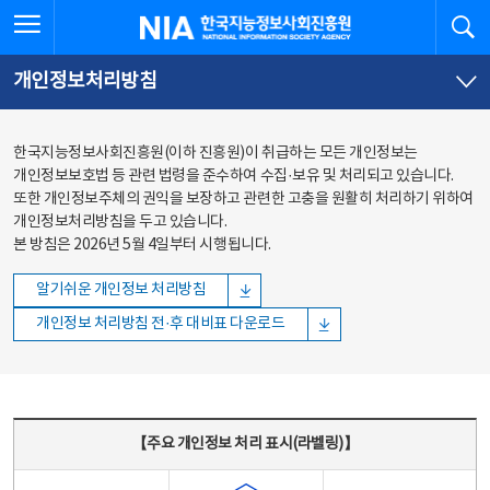
본문
전체메뉴
전체메뉴 열기
검
한국지능정보사회진흥원
바로가기
바로가기
개인정보처리방침
한국지능정보사회진흥원(이하 진흥원)이 취급하는 모든 개인정보는
개인정보보호법 등 관련 법령을 준수하여 수집·보유 및 처리되고 있습니다.
또한 개인정보주체의 권익을 보장하고 관련한 고충을 원활히 처리하기 위하여
개인정보처리방침을 두고 있습니다.
본 방침은 2026년 5월 4일부터 시행됩니다.
알기쉬운 개인정보 처리방침
개인정보 처리방침 전·후 대비표 다운로드
주요 개인정보 처리 표시(라벨링) - 주요 개인정보 처리 표시를 나타내는표
【주요 개인정보 처리 표시(라벨링)】