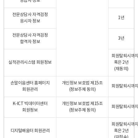
응답자 정보
전문상담사 자격검정
1년
응시자 정보
전문상담사 자격검정
3년
합격자 정보
회원탈퇴시까
실적관리시스템 회원정보
혹은 2년
(재동의)
손말이음센터 홈페이지
개인정보 보호법 제15조
회원탈퇴시까
회원관리
(정보주체 동의)
K-ICT 빅데이터센터
개인정보 보호법 제15조
회원탈퇴시까
회원정보
(정보주체 동의)
회원탈퇴시까
디지털배움터 회원관리
혹은 2년
(미접속)