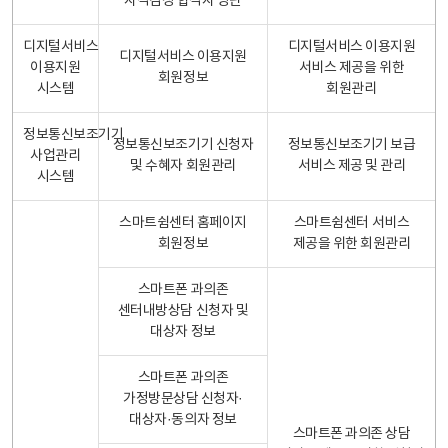
자격검정 합격자 명단
디지털서비스
디지털서비스 이용지원
디지털서비스 이용지원
이용지원
서비스 제공을 위한
회원정보
시스템
회원관리
정보통신보조기기
정보통신보조기기 신청자
정보통신보조기기 보급
사업관리
및 수혜자 회원관리
서비스 제공 및 관리
시스템
스마트쉼센터 홈페이지
스마트쉼센터 서비스
회원정보
제공을 위한 회원관리
스마트폰 과의존
센터내방상담 신청자 및
대상자 정보
스마트폰 과의존
가정방문상담 신청자·
대상자·동의자 정보
스마트폰 과의존 상담