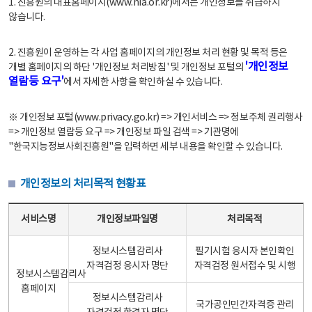
1. 진흥원의 대표홈페이지(www.nia.or.kr)에서는 개인정보를 취급하지
않습니다.
2. 진흥원이 운영하는 각 사업 홈페이지의 개인정보 처리 현황 및 목적 등은
'개인정보
개별 홈페이지의 하단 '개인정보 처리방침' 및 개인정보 포털의
열람등 요구'
에서 자세한 사항을 확인하실 수 있습니다.
※ 개인정보 포털(www.privacy.go.kr) => 개인서비스 => 정보주체 권리행사
=> 개인정보 열람등 요구 => 개인정보 파일 검색 => 기관명에
"한국지능정보사회진흥원"을 입력하면 세부 내용을 확인할 수 있습니다.
개인정보의 처리목적 현황표
개인정보의 처리목적 현황표 - 서비스명, 개인정보파일명, 처리목적으로 구성
서비스명
개인정보파일명
처리목적
정보시스템감리사
필기시험 응시자 본인확인
자격검정 응시자 명단
자격검정 원서접수 및 시행
정보시스템감리사
홈페이지
정보시스템감리사
국가공인민간자격증 관리