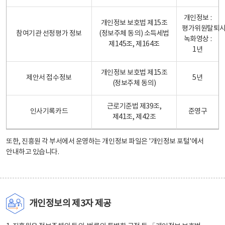
개인정보 :
개인정보 보호법 제15조
평가위원탈퇴
참여기관 선정평가 정보
(정보주체 동의) 소득세법
녹화영상 :
제145조, 제164조
1년
개인정보 보호법 제15조
제안서 접수정보
5년
(정보주체 동의)
근로기준법 제39조,
인사기록카드
준영구
제41조, 제42조
또한, 진흥원 각 부서에서 운영하는 개인정보 파일은
'개인정보 포털'
에서
안내하고 있습니다.
개인정보의 제3자 제공