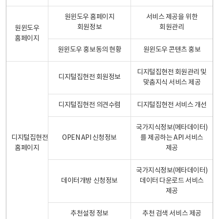
원윈도우 홈페이지
서비스 제공을 위한
회원정보
회원관리
원윈도우
홈페이지
원윈도우 홍보동의 현황
원윈도우 콘텐츠 홍보
디지털집현전 회원관리 및
디지털집현전 회원정보
맞춤지식 서비스 제공
디지털집현전 의견수렴
디지털집현전 서비스 개선
국가지식정보(메타데이터)
디지털집현전
OPEN API 신청정보
를 제공하는 API 서비스
홈페이지
제공
국가지식정보(메타데이터)
데이터개방 신청정보
데이터 다운로드 서비스
제공
추천설정 정보
추천 검색 서비스 제공