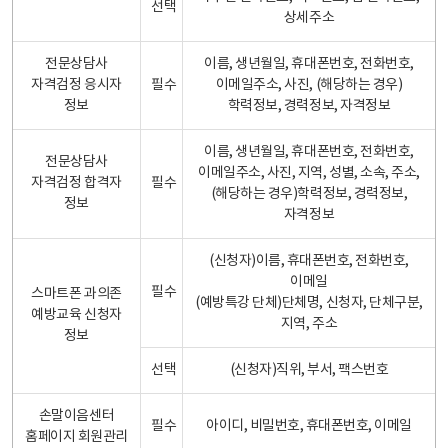
선택
상세주소
전문상담사
이름, 생년월일, 휴대폰번호, 전화번호,
자격검정 응시자
필수
이메일주소, 사진, (해당하는 경우)
정보
학력정보, 경력정보, 자격정보
이름, 생년월일, 휴대폰번호, 전화번호,
전문상담사
이메일주소, 사진, 지역, 성별, 소속, 주소,
자격검정 합격자
필수
(해당하는 경우)학력정보, 경력정보,
정보
자격정보
(신청자)이름, 휴대폰번호, 전화번호,
이메일
필수
스마트폰 과의존
(예방특강 단체)단체명, 신청자, 단체구분,
예방교육 신청자
지역, 주소
정보
선택
(신청자)직위, 부서, 팩스번호
손말이음센터
필수
아이디, 비밀번호, 휴대폰번호, 이메일
홈페이지 회원관리