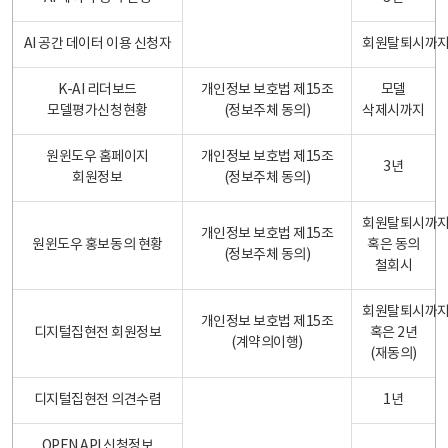
AI 공간 데이터 이용 신청자
회원탈퇴시까
K-AI 리더보드
개인정보 보호법 제15조
모델
모델평가신청현황
(정보주체 동의)
삭제시까지
원윈도우 홈페이지
개인정보 보호법 제15조
3년
회원정보
(정보주체 동의)
회원탈퇴시까
개인정보 보호법 제15조
원윈도우 홍보동의 현황
혹은 동의
(정보주체 동의)
철회시
회원탈퇴시까
개인정보 보호법 제15조
디지털집현전 회원정보
혹은 2년
(계약의이행)
(재동의)
디지털집현전 의견수렴
1년
OPEN API 신청정보