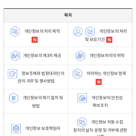
목차 - 개인정보 처리방침 목차를 나타내는표
목차
개인정보의 처리
개인정보의 처리 목적
및 보유기간
개인정보처리의 위탁
개인정보의 제3자 제공
정보주체와 법정대리인의
처리하는 개인정보 항목
권리·의무 및 행사방법
개인정보의 파기 절차 및
개인정보의 안전성
확보조치
방법
개인정보 자동 수집
개인정보 보호책임자
장치의 설치·운영 및 거부에 관한