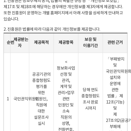
1. 진흥원은 정보주체의 동의, 법률의 특별한 규정 등 「개인정보 보호법」
제17조 및 제18조에 해당하는 경우에만 개인정보를 제3자에게 제공합니다.
또한 진흥원이 운영하는 개별 홈페이지에서 아래 사항을 상세하게 안내하고
있습니다.
2. 진흥원은 법률에 따라 다음과 같이 개인정보를 제공합니다.
개인정보 제공 안내표 - 순번, 제공받는자, 제공목적, 제공항목, 보유 및 이용기간 관련 근거로 구성
제공받는
보유 및
순번
제공목적
제공항목
관련 근거
자
이용기간
「부패방지
<
및
정보화사업
국민권익위원
공공기관의
선정 및
설치와
종합청렴도
관리,
운영에
평가를
계약 및
당해 연도
관한
위한
관리>업무
종합청렴도
법률」 제
1
국민권익위원회
민원인,
관련
조사 완료
12조(기능)
직원에
민원인 및
시까지
및
대한
소속
제
설문조사
직원의
27조의2(공공
실시
성명,
부패에
전화번호,