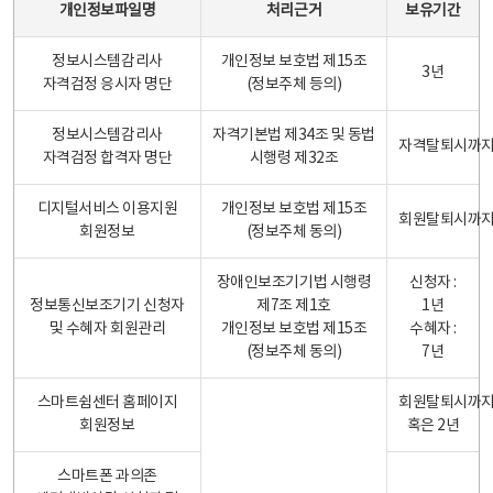
개인정보파일명
처리근거
보유기간
정보시스템감리사
개인정보 보호법 제15조
3년
자격검정 응시자 명단
(정보주체 등의)
정보시스템감리사
자격기본법 제34조 및 동법
자격탈퇴시까
자격검정 합격자 명단
시행령 제32조
디지털서비스 이용지원
개인정보 보호법 제15조
회원탈퇴시까
회원정보
(정보주체 동의)
장애인보조기기법 시행령
신청자 :
정보통신보조기기 신청자
제7조 제1호
1년
및 수혜자 회원관리
개인정보 보호법 제15조
수혜자 :
(정보주체 동의)
7년
스마트쉼센터 홈페이지
회원탈퇴시까
회원정보
혹은 2년
스마트폰 과의존