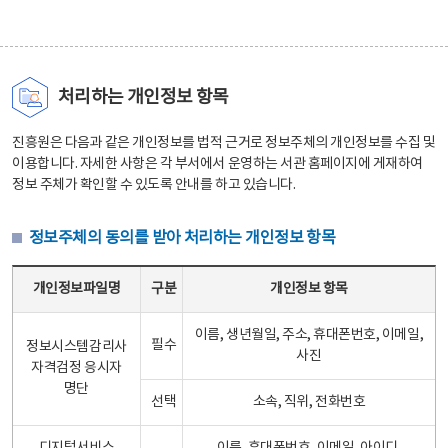
처리하는 개인정보 항목
진흥원은 다음과 같은 개인정보를 법적 근거로 정보주체의 개인정보를 수집 및
이용합니다. 자세한 사항은 각 부서에서 운영하는 서관 홈페이지에 게재하여
정보 주체가 확인할 수 있도록 안내를 하고 있습니다.
정보주체의 동의를 받아 처리하는 개인정보 항목
정보주체의 동의를 받아 처리하는 개인정보 항목 테이블 - 개인정보파일명, 구분, 개인정보 항목으로 구성
개인정보파일명
구분
개인정보 항목
이름, 생년월일, 주소, 휴대폰번호, 이메일,
필수
정보시스템감리사
사진
자격검정 응시자
명단
선택
소속, 직위, 전화번호