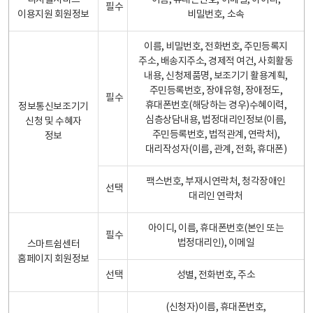
디지털서비스
이름, 휴대폰번호, 이메일, 아이디,
필수
이용지원 회원정보
비밀번호, 소속
이름, 비밀번호, 전화번호, 주민등록지
주소, 배송지주소, 경제적 여건, 사회활동
내용, 신청제품명, 보조기기 활용계획,
주민등록번호, 장애유형, 장애정도,
필수
휴대폰번호(해당하는 경우)수혜이력,
정보통신보조기기
심층상담내용, 법정대리인정보(이름,
신청 및 수혜자
주민등록번호, 법적관계, 연락처),
정보
대리작성자(이름, 관계, 전화, 휴대폰)
팩스번호, 부재시연락처, 청각장애인
선택
대리인 연락처
아이디, 이름, 휴대폰번호(본인 또는
필수
법정대리인), 이메일
스마트쉼센터
홈페이지 회원정보
선택
성별, 전화번호, 주소
(신청자)이름, 휴대폰번호,