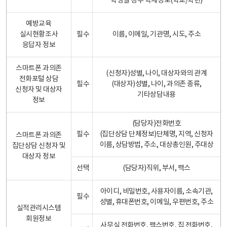
학생일 경우 학제정보(학교/학년)
예방교육
실시현황조사
필수
이름, 이메일, 기관명, 시도, 주소
응답자 정보
스마트폰 과의존
(신청자)성별, 나이, 대상자와의 관계
전화포털 상담
필수
(대상자)성별, 나이, 과의존 종류,
신청자 및 대상자
기타상담내용
정보
(담당자)전화번호
필수
(집단상담 단체정보)단체명, 지역, 신청자
스마트폰 과의존
이름, 상담방법, 주소, 대상총인원, 주대상
집단상담 신청자 및
대상자 정보
선택
(담당자)직위, 부서, 팩스
아이디, 비밀번호, 사용자이름, 소속기관,
필수
성별, 휴대폰번호, 이메일, 우편번호, 주소
실적관리시스템
회원정보
사무실 전화번호, 팩스번호, 집 전화번호,