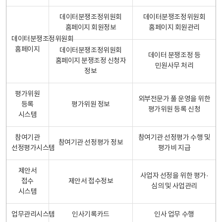
데이터분쟁조정위원회
데이터분쟁조정위원회
홈페이지 회원정보
홈페이지 회원관리
데이터분쟁조정위원회
홈페이지
데이터분쟁조정위원회
데이터 분쟁조정 등
홈페이지 분쟁조정 신청자
민원사무 처리
정보
평가위원
외부전문가 풀 운영을 위한
등록
평가위원 정보
평가위원 등록 신청
시스템
참여기관
참여기관 선정평가 수행 및
참여기관 선정평가 정보
선정평가시스템
평가비 지급
제안서
사업자 선정을 위한 평가·
접수
제안서 접수정보
심의 및 사업관리
시스템
업무관리시스템
인사기록카드
인사 업무 수행