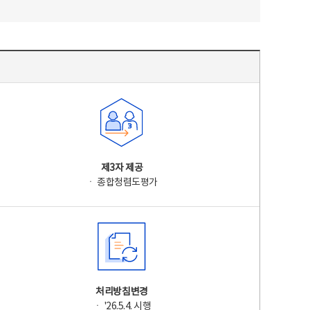
제3자 제공
ㆍ 종합청렴도평가
처리방침변경
ㆍ '26.5.4. 시행