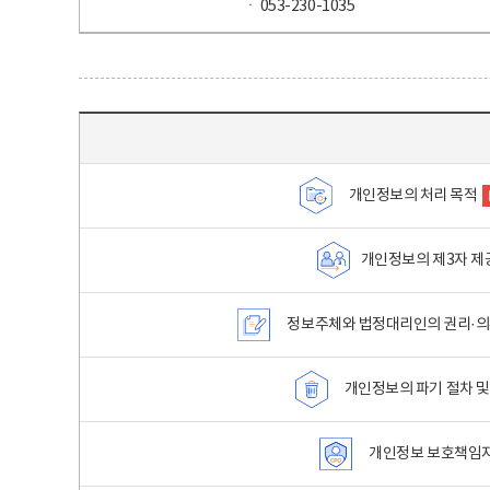
ㆍ 053-230-1035
목차 - 개인정보 처리방침 목차를 나타내는표
개인정보의 처리 목적
개인정보의 제3자 제
정보주체와 법정대리인의 권리·의
개인정보의 파기 절차 및
개인정보 보호책임