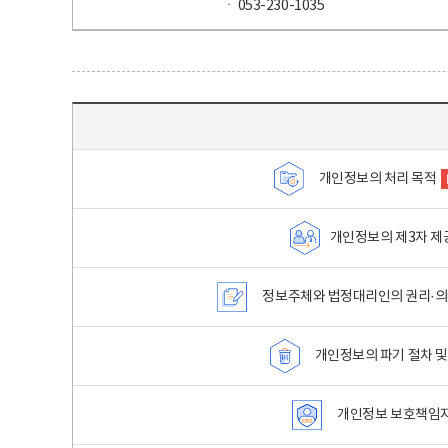
ㆍ 053-230-1035
목차 - 개인정보 처리방침 목차를 나타내는표
개인정보의 처리 목적
개인정보의 제3자 제
정보주체와 법정대리인의 권리·의
개인정보의 파기 절차 및
개인정보 보호책임