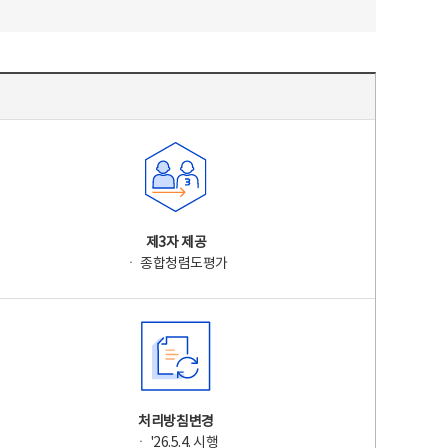
제3자 제공
ㆍ 종합청렴도평가
처리방침변경
ㆍ '26.5.4. 시행