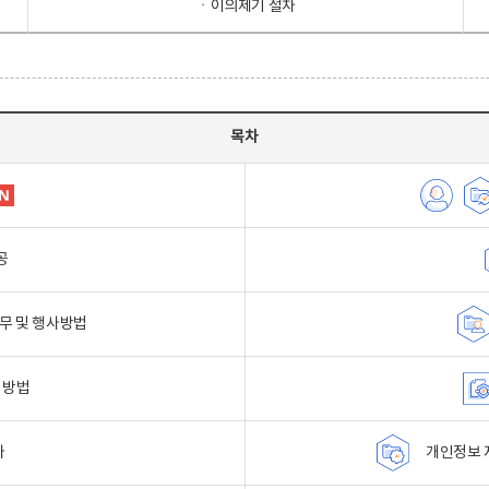
ㆍ이의제기 절차
목차
공
무 및 행사방법
 방법
자
개인정보 자