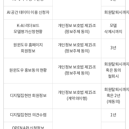
AI 공간 데이터 이용 신청자
회원탈퇴시까
K-AI 리더보드
개인정보 보호법 제15조
모델
모델평가신청현황
(정보주체 동의)
삭제시까지
원윈도우 홈페이지
개인정보 보호법 제15조
3년
회원정보
(정보주체 동의)
회원탈퇴시까
개인정보 보호법 제15조
원윈도우 홍보동의 현황
혹은 동의
(정보주체 동의)
철회시
회원탈퇴시까
개인정보 보호법 제15조
디지털집현전 회원정보
혹은 2년
(계약의이행)
(재동의)
디지털집현전 의견수렴
1년
OPEN API 신청정보