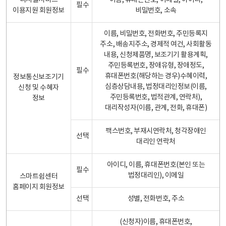
디지털서비스
이름, 휴대폰번호, 이메일, 아이디,
필수
이용지원 회원정보
비밀번호, 소속
이름, 비밀번호, 전화번호, 주민등록지
주소, 배송지주소, 경제적 여건, 사회활동
내용, 신청제품명, 보조기기 활용계획,
주민등록번호, 장애유형, 장애정도,
필수
휴대폰번호(해당하는 경우)수혜이력,
정보통신보조기기
심층상담내용, 법정대리인정보(이름,
신청 및 수혜자
주민등록번호, 법적관계, 연락처),
정보
대리작성자(이름, 관계, 전화, 휴대폰)
팩스번호, 부재시연락처, 청각장애인
선택
대리인 연락처
아이디, 이름, 휴대폰번호(본인 또는
필수
법정대리인), 이메일
스마트쉼센터
홈페이지 회원정보
선택
성별, 전화번호, 주소
(신청자)이름, 휴대폰번호,