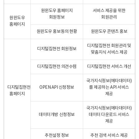
원윈도우 홈페이지
서비스 제공을 위한
회원정보
회원관리
원윈도우
홈페이지
원윈도우 홍보동의 현황
원윈도우 콘텐츠 홍보
디지털집현전 회원관리 및
디지털집현전 회원정보
맞춤지식 서비스 제공
디지털집현전 의견수렴
디지털집현전 서비스 개선
국가지식정보(메타데이터)
디지털집현전
OPEN API 신청정보
를 제공하는 API 서비스
홈페이지
제공
국가지식정보(메타데이터)
데이터개방 신청정보
데이터 다운로드 서비스
제공
추천설정 정보
추천 검색 서비스 제공