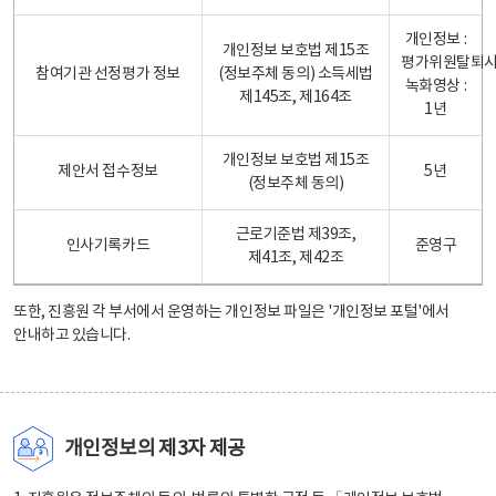
개인정보 :
개인정보 보호법 제15조
평가위원탈퇴
참여기관 선정평가 정보
(정보주체 동의) 소득세법
녹화영상 :
제145조, 제164조
1년
개인정보 보호법 제15조
제안서 접수정보
5년
(정보주체 동의)
근로기준법 제39조,
인사기록카드
준영구
제41조, 제42조
또한, 진흥원 각 부서에서 운영하는 개인정보 파일은
'개인정보 포털'
에서
안내하고 있습니다.
개인정보의 제3자 제공