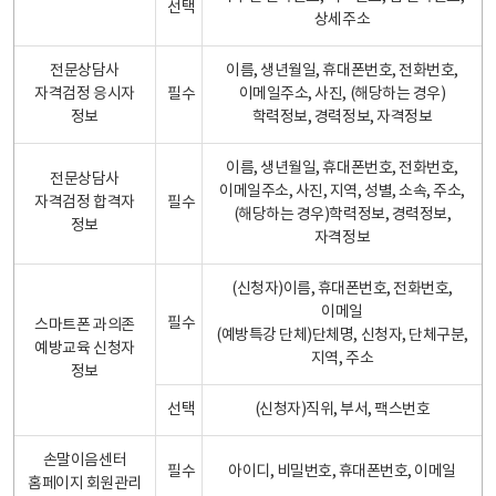
선택
상세주소
전문상담사
이름, 생년월일, 휴대폰번호, 전화번호,
자격검정 응시자
필수
이메일주소, 사진, (해당하는 경우)
정보
학력정보, 경력정보, 자격정보
이름, 생년월일, 휴대폰번호, 전화번호,
전문상담사
이메일주소, 사진, 지역, 성별, 소속, 주소,
자격검정 합격자
필수
(해당하는 경우)학력정보, 경력정보,
정보
자격정보
(신청자)이름, 휴대폰번호, 전화번호,
이메일
필수
스마트폰 과의존
(예방특강 단체)단체명, 신청자, 단체구분,
예방교육 신청자
지역, 주소
정보
선택
(신청자)직위, 부서, 팩스번호
손말이음센터
필수
아이디, 비밀번호, 휴대폰번호, 이메일
홈페이지 회원관리