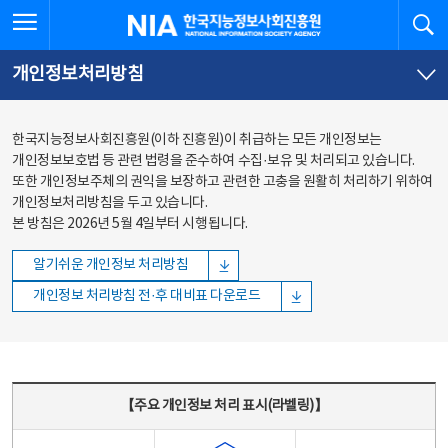
본문
전체메뉴
전체메뉴 열기
검
한국지능정보사회진흥원
바로가기
바로가기
개인정보처리방침
한국지능정보사회진흥원(이하 진흥원)이 취급하는 모든 개인정보는
개인정보보호법 등 관련 법령을 준수하여 수집·보유 및 처리되고 있습니다.
또한 개인정보주체의 권익을 보장하고 관련한 고충을 원활히 처리하기 위하여
개인정보처리방침을 두고 있습니다.
본 방침은 2026년 5월 4일부터 시행됩니다.
알기쉬운 개인정보 처리방침
개인정보 처리방침 전·후 대비표 다운로드
주요 개인정보 처리 표시(라벨링) - 주요 개인정보 처리 표시를 나타내는표
【주요 개인정보 처리 표시(라벨링)】