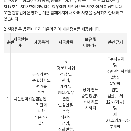
1. 진흥원은 정보주체의 동의, 법률의 특별한 규정 등 「개인정보 보호법」
제17조 및 제18조에 해당하는 경우에만 개인정보를 제3자에게 제공합니다.
또한 진흥원이 운영하는 개별 홈페이지에서 아래 사항을 상세하게 안내하고
있습니다.
2. 진흥원은 법률에 따라 다음과 같이 개인정보를 제공합니다.
개인정보 제공 안내표 - 순번, 제공받는자, 제공목적, 제공항목, 보유 및 이용기간 관련 근거로 구성
제공받는
보유 및
순번
제공목적
제공항목
관련 근거
자
이용기간
「부패방지
<
및
정보화사업
국민권익위원
공공기관의
선정 및
설치와
종합청렴도
관리,
운영에
평가를
계약 및
당해 연도
관한
위한
관리>업무
종합청렴도
법률」 제
1
국민권익위원회
민원인,
관련
조사 완료
12조(기능)
직원에
민원인 및
시까지
및
대한
소속
제
설문조사
직원의
27조의2(공공
실시
성명,
부패에
전화번호,