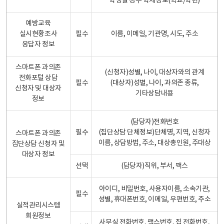
학생일 경우 학제정보(학교/학년)
예방교육
실시현황조사
필수
이름, 이메일, 기관명, 시도, 주소
응답자 정보
스마트폰 과의존
(신청자)성별, 나이, 대상자와의 관계
전화포털 상담
필수
(대상자)성별, 나이, 과의존 종류,
신청자 및 대상자
기타상담내용
정보
(담당자)전화번호
필수
(집단상담 단체정보)단체명, 지역, 신청자
스마트폰 과의존
이름, 상담방법, 주소, 대상총인원, 주대상
집단상담 신청자 및
대상자 정보
선택
(담당자)직위, 부서, 팩스
아이디, 비밀번호, 사용자이름, 소속기관,
필수
성별, 휴대폰번호, 이메일, 우편번호, 주소
실적관리시스템
회원정보
사무실 전화번호, 팩스번호, 집 전화번호,