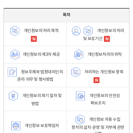
목차 - 개인정보 처리방침 목차를 나타내는표
목차
개인정보의 처리
개인정보의 처리 목적
및 보유기간
개인정보처리의 위탁
개인정보의 제3자 제공
정보주체와 법정대리인의
처리하는 개인정보 항목
권리·의무 및 행사방법
개인정보의 파기 절차 및
개인정보의 안전성
확보조치
방법
개인정보 자동 수집
개인정보 보호책임자
장치의 설치·운영 및 거부에 관한