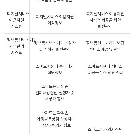
자격검정 합격자 명단
디지털서비스
디지털서비스 이용지원
디지털서비스 이용지원
이용지원
서비스 제공을 위한
회원정보
시스템
회원관리
정보통신보조기기
정보통신보조기기 신청자
정보통신보조기기 보급
사업관리
및 수혜자 회원관리
서비스 제공 및 관리
시스템
스마트쉼센터 홈페이지
스마트쉼센터 서비스
회원정보
제공을 위한 회원관리
스마트폰 과의존
센터내방상담 신청자 및
대상자 정보
스마트폰 과의존
가정방문상담 신청자·
대상자·동의자 정보
스마트폰 과의존 상담