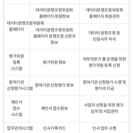
데이터분쟁조정위원회
데이터분쟁조정위원회
홈페이지 회원정보
홈페이지 회원관리
데이터분쟁조정위원회
홈페이지
데이터분쟁조정위원회
데이터 분쟁조정 등
홈페이지 분쟁조정 신청자
민원사무 처리
정보
평가위원
외부전문가 풀 운영을 위한
등록
평가위원 정보
평가위원 등록 신청
시스템
참여기관
참여기관 선정평가 수행 및
참여기관 선정평가 정보
선정평가시스템
평가비 지급
제안서
사업자 선정을 위한 평가·
접수
제안서 접수정보
심의 및 사업관리
시스템
업무관리시스템
인사기록카드
인사 업무 수행