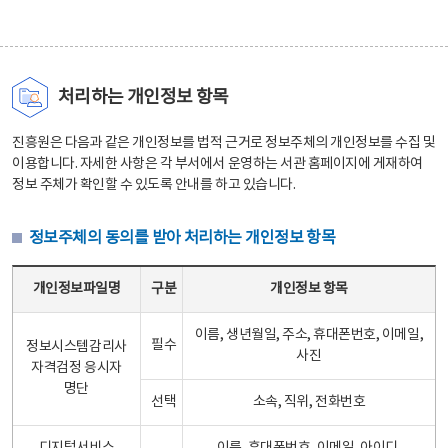
처리하는 개인정보 항목
진흥원은 다음과 같은 개인정보를 법적 근거로 정보주체의 개인정보를 수집 및
이용합니다. 자세한 사항은 각 부서에서 운영하는 서관 홈페이지에 게재하여
정보 주체가 확인할 수 있도록 안내를 하고 있습니다.
정보주체의 동의를 받아 처리하는 개인정보 항목
정보주체의 동의를 받아 처리하는 개인정보 항목 테이블 - 개인정보파일명, 구분, 개인정보 항목으로 구성
개인정보파일명
구분
개인정보 항목
이름, 생년월일, 주소, 휴대폰번호, 이메일,
필수
정보시스템감리사
사진
자격검정 응시자
명단
선택
소속, 직위, 전화번호