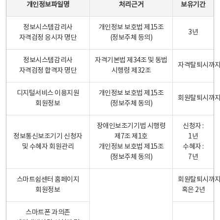
개인정보파일명
처리근거
보유기간
정보시스템감리사
개인정보 보호법 제15조
3년
자격검정 응시자 명단
(정보주체 등의)
정보시스템감리사
자격기본법 제34조 및 동법
자격탈퇴시까
자격검정 합격자 명단
시행령 제32조
디지털서비스 이용지원
개인정보 보호법 제15조
회원탈퇴시까
회원정보
(정보주체 동의)
장애인보조기기법 시행령
신청자 :
정보통신보조기기 신청자
제7조 제1호
1년
및 수혜자 회원관리
개인정보 보호법 제15조
수혜자 :
(정보주체 동의)
7년
스마트쉼센터 홈페이지
회원탈퇴시까
회원정보
혹은 2년
스마트폰 과의존