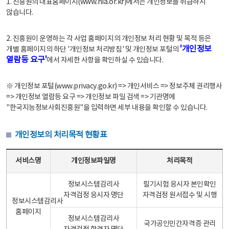
1. 진흥원의 대표홈페이지(www.nia.or.kr)에서는 개인정보를 취급하지
않습니다.
2. 진흥원이 운영하는 각 사업 홈페이지의 개인정보 처리 현황 및 목적 등은
'개인정보
개별 홈페이지의 하단 '개인정보 처리방침' 및 개인정보 포털의
열람등 요구'
에서 자세한 사항을 확인하실 수 있습니다.
※ 개인정보 포털(www.privacy.go.kr) => 개인서비스 => 정보주체 권리행사
=> 개인정보 열람등 요구 => 개인정보 파일 검색 => 기관명에
"한국지능정보사회진흥원"을 입력하면 세부 내용을 확인할 수 있습니다.
개인정보의 처리목적 현황표
개인정보의 처리목적 현황표 - 서비스명, 개인정보파일명, 처리목적으로 구성
서비스명
개인정보파일명
처리목적
정보시스템감리사
필기시험 응시자 본인확인
자격검정 응시자 명단
자격검정 원서접수 및 시행
정보시스템감리사
홈페이지
정보시스템감리사
국가공인민간자격증 관리