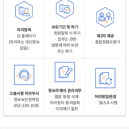
보유기간 및 파기
처리항목
ㆍ 회원탈퇴 시 파기
ㆍ 당 홈페이지
제3자 제공
ㆍ 일부는 관련
(처리하는 개인정보
ㆍ 종합청렴도평가
법령에 따라 보관
없음)
또는 파기
정보주체의 권리의무
고충사항 처리부서
ㆍ 열람·정정·삭제·
처리방침변경
ㆍ 정보보안정책팀
처리정지·동의철회
ㆍ '26.5.4. 시행
ㆍ 053-230-1035
ㆍ이의제기 절차