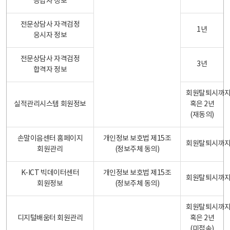
응답자 정보
전문상담사 자격검정
1년
응시자 정보
전문상담사 자격검정
3년
합격자 정보
회원탈퇴시까
실적관리시스템 회원정보
혹은 2년
(재동의)
손말이음센터 홈페이지
개인정보 보호법 제15조
회원탈퇴시까
회원관리
(정보주체 동의)
K-ICT 빅데이터센터
개인정보 보호법 제15조
회원탈퇴시까
회원정보
(정보주체 동의)
회원탈퇴시까
디지털배움터 회원관리
혹은 2년
(미접속)