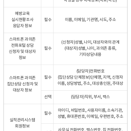
학생일 경우 학제정보(학교/학년)
예방교육
실시현황조사
필수
이름, 이메일, 기관명, 시도, 주소
응답자 정보
스마트폰 과의존
(신청자)성별, 나이, 대상자와의 관계
전화포털 상담
필수
(대상자)성별, 나이, 과의존 종류,
신청자 및 대상자
기타상담내용
정보
(담당자)전화번호
필수
(집단상담 단체정보)단체명, 지역, 신청자
스마트폰 과의존
이름, 상담방법, 주소, 대상총인원, 주대상
집단상담 신청자 및
대상자 정보
선택
(담당자)직위, 부서, 팩스
아이디, 비밀번호, 사용자이름, 소속기관,
필수
성별, 휴대폰번호, 이메일, 우편번호, 주소
실적관리시스템
회원정보
사무실 전화번호, 팩스번호, 집 전화번호,