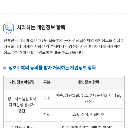
처리하는 개인정보 항목
진흥원은 다음과 같은 개인정보를 법적 근거로 정보주체의 개인정보를 수집 및
이용합니다. 자세한 사항은 각 부서에서 운영하는 서관 홈페이지에 게재하여
정보 주체가 확인할 수 있도록 안내를 하고 있습니다.
정보주체의 동의를 받아 처리하는 개인정보 항목
정보주체의 동의를 받아 처리하는 개인정보 항목 테이블 - 개인정보파일명, 구분, 개인정보 항목으로 구성
개인정보파일명
구분
개인정보 항목
이름, 생년월일, 주소, 휴대폰번호, 이메일,
필수
정보시스템감리사
사진
자격검정 응시자
명단
선택
소속, 직위, 전화번호