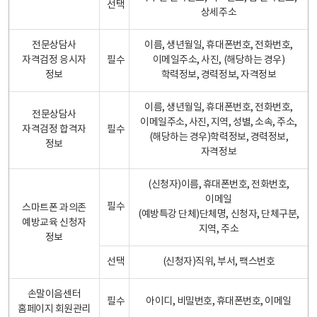
선택
상세주소
전문상담사
이름, 생년월일, 휴대폰번호, 전화번호,
자격검정 응시자
필수
이메일주소, 사진, (해당하는 경우)
정보
학력정보, 경력정보, 자격정보
이름, 생년월일, 휴대폰번호, 전화번호,
전문상담사
이메일주소, 사진, 지역, 성별, 소속, 주소,
자격검정 합격자
필수
(해당하는 경우)학력정보, 경력정보,
정보
자격정보
(신청자)이름, 휴대폰번호, 전화번호,
이메일
필수
스마트폰 과의존
(예방특강 단체)단체명, 신청자, 단체구분,
예방교육 신청자
지역, 주소
정보
선택
(신청자)직위, 부서, 팩스번호
손말이음센터
필수
아이디, 비밀번호, 휴대폰번호, 이메일
홈페이지 회원관리