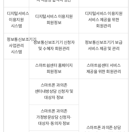
자격검정 합격자 명단
디지털서비스
디지털서비스 이용지원
디지털서비스 이용지원
이용지원
서비스 제공을 위한
회원정보
시스템
회원관리
정보통신보조기기
정보통신보조기기 신청자
정보통신보조기기 보급
사업관리
및 수혜자 회원관리
서비스 제공 및 관리
시스템
스마트쉼센터 홈페이지
스마트쉼센터 서비스
회원정보
제공을 위한 회원관리
스마트폰 과의존
센터내방상담 신청자 및
대상자 정보
스마트폰 과의존
가정방문상담 신청자·
대상자·동의자 정보
스마트폰 과의존 상담