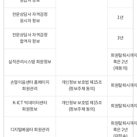
응답자 정보
전문상담사 자격검정
1년
응시자 정보
전문상담사 자격검정
3년
합격자 정보
회원탈퇴시까
실적관리시스템 회원정보
혹은 2년
(재동의)
손말이음센터 홈페이지
개인정보 보호법 제15조
회원탈퇴시까
회원관리
(정보주체 동의)
K-ICT 빅데이터센터
개인정보 보호법 제15조
회원탈퇴시까
회원정보
(정보주체 동의)
회원탈퇴시까
디지털배움터 회원관리
혹은 2년
(미접속)