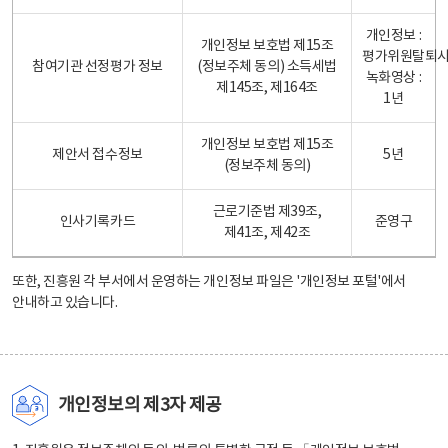
개인정보 :
개인정보 보호법 제15조
평가위원탈퇴
참여기관 선정평가 정보
(정보주체 동의) 소득세법
녹화영상 :
제145조, 제164조
1년
개인정보 보호법 제15조
제안서 접수정보
5년
(정보주체 동의)
근로기준법 제39조,
인사기록카드
준영구
제41조, 제42조
또한, 진흥원 각 부서에서 운영하는 개인정보 파일은
'개인정보 포털'
에서
안내하고 있습니다.
개인정보의 제3자 제공