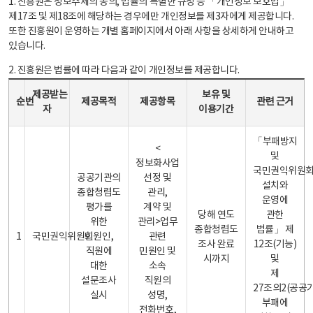
1. 진흥원은 정보주체의 동의, 법률의 특별한 규정 등 「개인정보 보호법」
제17조 및 제18조에 해당하는 경우에만 개인정보를 제3자에게 제공합니다.
또한 진흥원이 운영하는 개별 홈페이지에서 아래 사항을 상세하게 안내하고
있습니다.
2. 진흥원은 법률에 따라 다음과 같이 개인정보를 제공합니다.
개인정보 제공 안내표 - 순번, 제공받는자, 제공목적, 제공항목, 보유 및 이용기간 관련 근거로 구성
제공받는
보유 및
순번
제공목적
제공항목
관련 근거
자
이용기간
「부패방지
<
및
정보화사업
국민권익위원
공공기관의
선정 및
설치와
종합청렴도
관리,
운영에
평가를
계약 및
당해 연도
관한
위한
관리>업무
종합청렴도
법률」 제
1
국민권익위원회
민원인,
관련
조사 완료
12조(기능)
직원에
민원인 및
시까지
및
대한
소속
제
설문조사
직원의
27조의2(공공
실시
성명,
부패에
전화번호,