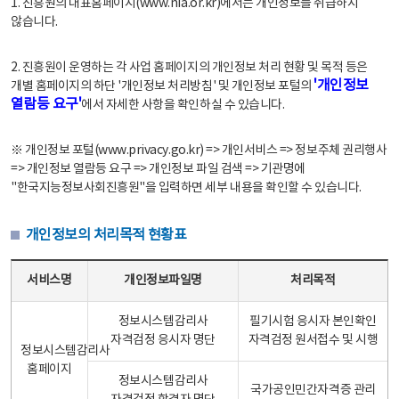
1. 진흥원의 대표홈페이지(www.nia.or.kr)에서는 개인정보를 취급하지
않습니다.
2. 진흥원이 운영하는 각 사업 홈페이지의 개인정보 처리 현황 및 목적 등은
'개인정보
개별 홈페이지의 하단 '개인정보 처리방침' 및 개인정보 포털의
열람등 요구'
에서 자세한 사항을 확인하실 수 있습니다.
※ 개인정보 포털(www.privacy.go.kr) => 개인서비스 => 정보주체 권리행사
=> 개인정보 열람등 요구 => 개인정보 파일 검색 => 기관명에
"한국지능정보사회진흥원"을 입력하면 세부 내용을 확인할 수 있습니다.
개인정보의 처리목적 현황표
개인정보의 처리목적 현황표 - 서비스명, 개인정보파일명, 처리목적으로 구성
서비스명
개인정보파일명
처리목적
정보시스템감리사
필기시험 응시자 본인확인
자격검정 응시자 명단
자격검정 원서접수 및 시행
정보시스템감리사
홈페이지
정보시스템감리사
국가공인민간자격증 관리