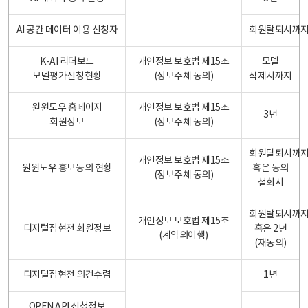
AI 공간 데이터 이용 신청자
회원탈퇴시까
K-AI 리더보드
개인정보 보호법 제15조
모델
모델평가신청현황
(정보주체 동의)
삭제시까지
원윈도우 홈페이지
개인정보 보호법 제15조
3년
회원정보
(정보주체 동의)
회원탈퇴시까
개인정보 보호법 제15조
원윈도우 홍보동의 현황
혹은 동의
(정보주체 동의)
철회시
회원탈퇴시까
개인정보 보호법 제15조
디지털집현전 회원정보
혹은 2년
(계약의이행)
(재동의)
디지털집현전 의견수렴
1년
OPEN API 신청정보