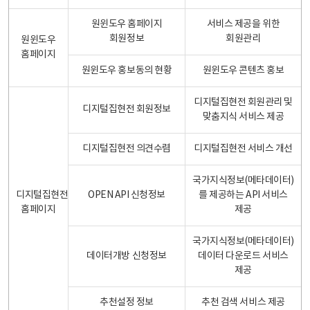
원윈도우 홈페이지
서비스 제공을 위한
회원정보
회원관리
원윈도우
홈페이지
원윈도우 홍보동의 현황
원윈도우 콘텐츠 홍보
디지털집현전 회원관리 및
디지털집현전 회원정보
맞춤지식 서비스 제공
디지털집현전 의견수렴
디지털집현전 서비스 개선
국가지식정보(메타데이터)
디지털집현전
OPEN API 신청정보
를 제공하는 API 서비스
홈페이지
제공
국가지식정보(메타데이터)
데이터개방 신청정보
데이터 다운로드 서비스
제공
추천설정 정보
추천 검색 서비스 제공