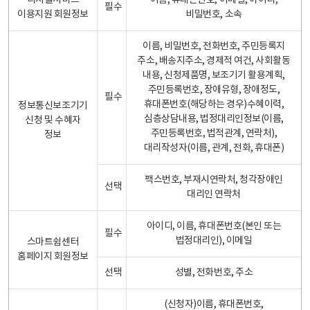
디지털서비스
이름, 휴대폰번호, 이메일, 아이디,
필수
이용지원 회원정보
비밀번호, 소속
이름, 비밀번호, 전화번호, 주민등록지
주소, 배송지주소, 경제적 여건, 사회활동
내용, 신청제품명, 보조기기 활용계획,
주민등록번호, 장애유형, 장애정도,
필수
휴대폰번호(해당하는 경우)수혜이력,
정보통신보조기기
심층상담내용, 법정대리인정보(이름,
신청 및 수혜자
주민등록번호, 법적관계, 연락처),
정보
대리작성자(이름, 관계, 전화, 휴대폰)
팩스번호, 부재시연락처, 청각장애인
선택
대리인 연락처
아이디, 이름, 휴대폰번호(본인 또는
필수
법정대리인), 이메일
스마트쉼센터
홈페이지 회원정보
선택
성별, 전화번호, 주소
(신청자)이름, 휴대폰번호,