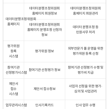
데이터분쟁조정위원회
데이터분쟁조정위원회
홈페이지 회원정보
홈페이지 회원관리
데이터분쟁조정위원회
홈페이지
데이터분쟁조정위원회
데이터 분쟁조정 등
홈페이지 분쟁조정 신청자
민원사무 처리
정보
평가위원
외부전문가 풀 운영을 위한
등록
평가위원 정보
평가위원 등록 신청
시스템
참여기관
참여기관 선정평가 수행 및
참여기관 선정평가 정보
선정평가시스템
평가비 지급
제안서
사업자 선정을 위한 평가·
접수
제안서 접수정보
심의 및 사업관리
시스템
업무관리시스템
인사기록카드
인사 업무 수행