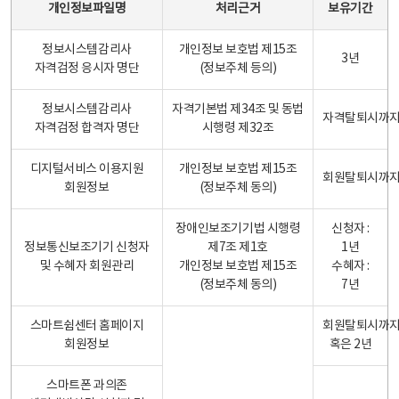
개인정보파일명
처리근거
보유기간
정보시스템감리사
개인정보 보호법 제15조
3년
자격검정 응시자 명단
(정보주체 등의)
정보시스템감리사
자격기본법 제34조 및 동법
자격탈퇴시까
자격검정 합격자 명단
시행령 제32조
디지털서비스 이용지원
개인정보 보호법 제15조
회원탈퇴시까
회원정보
(정보주체 동의)
장애인보조기기법 시행령
신청자 :
정보통신보조기기 신청자
제7조 제1호
1년
및 수혜자 회원관리
개인정보 보호법 제15조
수혜자 :
(정보주체 동의)
7년
스마트쉼센터 홈페이지
회원탈퇴시까
회원정보
혹은 2년
스마트폰 과의존