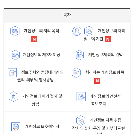
목차 - 개인정보 처리방침 목차를 나타내는표
목차
개인정보의 처리
개인정보의 처리 목적
및 보유기간
개인정보처리의 위탁
개인정보의 제3자 제공
정보주체와 법정대리인의
처리하는 개인정보 항목
권리·의무 및 행사방법
개인정보의 파기 절차 및
개인정보의 안전성
확보조치
방법
개인정보 자동 수집
개인정보 보호책임자
장치의 설치·운영 및 거부에 관한