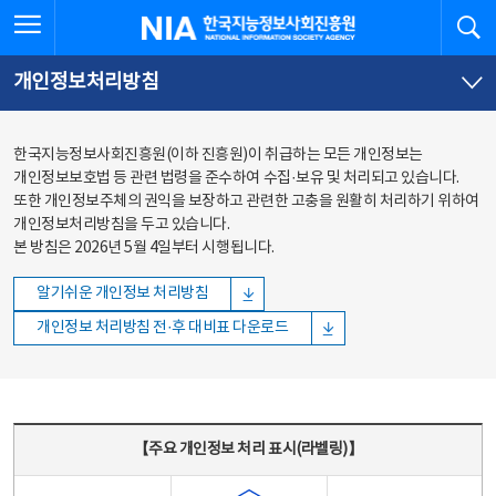
본문
전체메뉴
전체메뉴 열기
검
한국지능정보사회진흥원
바로가기
바로가기
개인정보처리방침
한국지능정보사회진흥원(이하 진흥원)이 취급하는 모든 개인정보는
개인정보보호법 등 관련 법령을 준수하여 수집·보유 및 처리되고 있습니다.
또한 개인정보주체의 권익을 보장하고 관련한 고충을 원활히 처리하기 위하여
개인정보처리방침을 두고 있습니다.
본 방침은 2026년 5월 4일부터 시행됩니다.
알기쉬운 개인정보 처리방침
개인정보 처리방침 전·후 대비표 다운로드
주요 개인정보 처리 표시(라벨링) - 주요 개인정보 처리 표시를 나타내는표
【주요 개인정보 처리 표시(라벨링)】