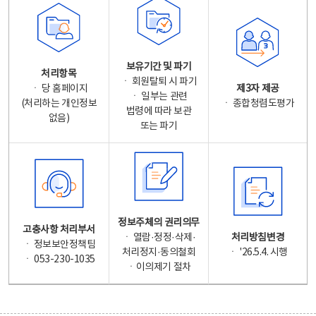
보유기간 및 파기
처리항목
ㆍ 회원탈퇴 시 파기
ㆍ 당 홈페이지
제3자 제공
ㆍ 일부는 관련
(처리하는 개인정보
ㆍ 종합청렴도평가
법령에 따라 보관
없음)
또는 파기
정보주체의 권리의무
고충사항 처리부서
ㆍ 열람·정정·삭제·
처리방침변경
ㆍ 정보보안정책팀
처리정지·동의철회
ㆍ '26.5.4. 시행
ㆍ 053-230-1035
ㆍ이의제기 절차