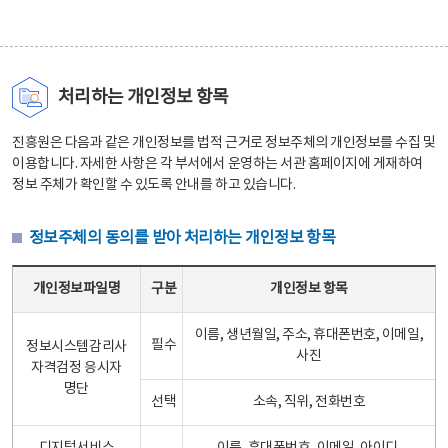
처리하는 개인정보 항목
진흥원은 다음과 같은 개인정보를 법적 근거로 정보주체의 개인정보를 수집 및
이용합니다. 자세한 사항은 각 부서에서 운영하는 서관 홈페이지에 게재하여
정보 주체가 확인할 수 있도록 안내를 하고 있습니다.
정보주체의 동의를 받아 처리하는 개인정보 항목
정보주체의 동의를 받아 처리하는 개인정보 항목 테이블 - 개인정보파일명, 구분, 개인정보 항목으로 구성
개인정보파일명
구분
개인정보 항목
이름, 생년월일, 주소, 휴대폰번호, 이메일,
필수
정보시스템감리사
사진
자격검정 응시자
명단
선택
소속, 직위, 전화번호