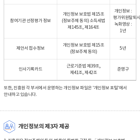
개인정보 :
개인정보 보호법 제15조
평가위원탈퇴
참여기관 선정평가 정보
(정보주체 동의) 소득세법
녹화영상 :
제145조, 제164조
1년
개인정보 보호법 제15조
제안서 접수정보
5년
(정보주체 동의)
근로기준법 제39조,
인사기록카드
준영구
제41조, 제42조
또한, 진흥원 각 부서에서 운영하는 개인정보 파일은
'개인정보 포털'
에서
안내하고 있습니다.
개인정보의 제3자 제공