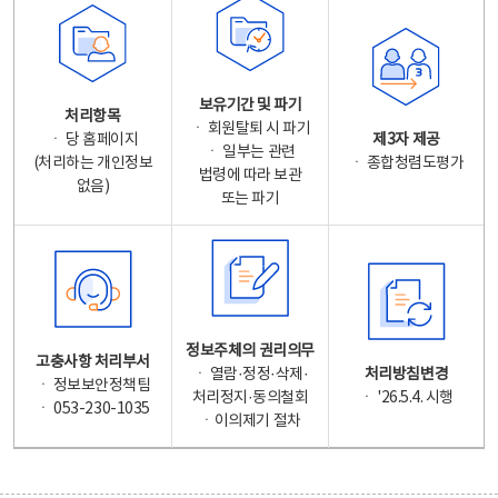
보유기간 및 파기
처리항목
ㆍ 회원탈퇴 시 파기
ㆍ 당 홈페이지
제3자 제공
ㆍ 일부는 관련
(처리하는 개인정보
ㆍ 종합청렴도평가
법령에 따라 보관
없음)
또는 파기
정보주체의 권리의무
고충사항 처리부서
ㆍ 열람·정정·삭제·
처리방침변경
ㆍ 정보보안정책팀
처리정지·동의철회
ㆍ '26.5.4. 시행
ㆍ 053-230-1035
ㆍ이의제기 절차