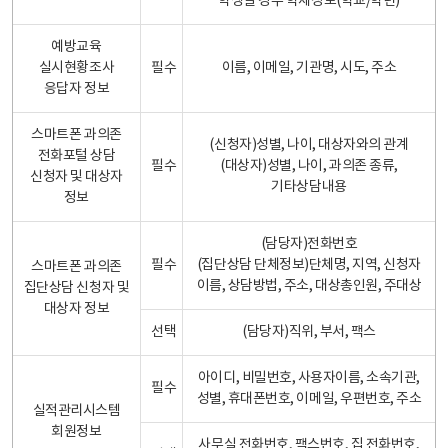
학생일 경우 학제정보(학교/학년)
예방교육
실시현황조사
필수
이름, 이메일, 기관명, 시도, 주소
응답자 정보
스마트폰 과의존
(신청자)성별, 나이, 대상자와의 관계
전화포털 상담
필수
(대상자)성별, 나이, 과의존 종류,
신청자 및 대상자
기타상담내용
정보
(담당자)전화번호
필수
(집단상담 단체정보)단체명, 지역, 신청자
스마트폰 과의존
이름, 상담방법, 주소, 대상총인원, 주대상
집단상담 신청자 및
대상자 정보
선택
(담당자)직위, 부서, 팩스
아이디, 비밀번호, 사용자이름, 소속기관,
필수
성별, 휴대폰번호, 이메일, 우편번호, 주소
실적관리시스템
회원정보
사무실 전화번호, 팩스번호, 집 전화번호,