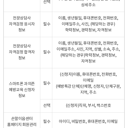
선택
상세주소
전문상담사
이름, 생년월일, 휴대폰번호, 전화번호,
자격검정 응시자
필수
이메일주소, 사진, (해당하는 경우)
정보
학력정보, 경력정보, 자격정보
이름, 생년월일, 휴대폰번호, 전화번호,
전문상담사
이메일주소, 사진, 지역, 성별, 소속, 주소,
자격검정 합격자
필수
(해당하는 경우)학력정보, 경력정보,
정보
자격정보
(신청자)이름, 휴대폰번호, 전화번호,
이메일
필수
스마트폰 과의존
(예방특강 단체)단체명, 신청자, 단체구분,
예방교육 신청자
지역, 주소
정보
선택
(신청자)직위, 부서, 팩스번호
손말이음센터
필수
아이디, 비밀번호, 휴대폰번호, 이메일
홈페이지 회원관리