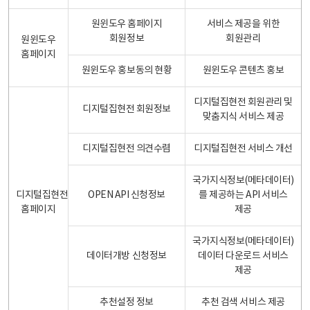
원윈도우 홈페이지
서비스 제공을 위한
회원정보
회원관리
원윈도우
홈페이지
원윈도우 홍보동의 현황
원윈도우 콘텐츠 홍보
디지털집현전 회원관리 및
디지털집현전 회원정보
맞춤지식 서비스 제공
디지털집현전 의견수렴
디지털집현전 서비스 개선
국가지식정보(메타데이터)
디지털집현전
OPEN API 신청정보
를 제공하는 API 서비스
홈페이지
제공
국가지식정보(메타데이터)
데이터개방 신청정보
데이터 다운로드 서비스
제공
추천설정 정보
추천 검색 서비스 제공