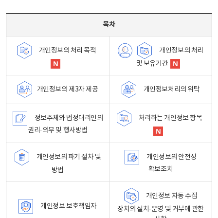
목차 - 개인정보 처리방침 목차를 나타내는표
목차
개인정보의 처리
개인정보의 처리 목적
및 보유기간
개인정보처리의 위탁
개인정보의 제3자 제공
정보주체와 법정대리인의
처리하는 개인정보 항목
권리·의무 및 행사방법
개인정보의 파기 절차 및
개인정보의 안전성
확보조치
방법
개인정보 자동 수집
개인정보 보호책임자
장치의 설치·운영 및 거부에 관한