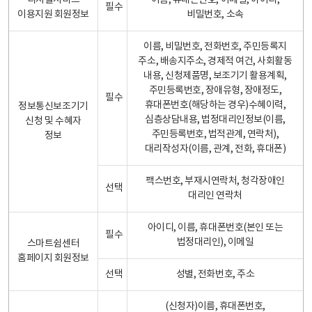
디지털서비스
이름, 휴대폰번호, 이메일, 아이디,
필수
이용지원 회원정보
비밀번호, 소속
이름, 비밀번호, 전화번호, 주민등록지
주소, 배송지주소, 경제적 여건, 사회활동
내용, 신청제품명, 보조기기 활용계획,
주민등록번호, 장애유형, 장애정도,
필수
휴대폰번호(해당하는 경우)수혜이력,
정보통신보조기기
심층상담내용, 법정대리인정보(이름,
신청 및 수혜자
주민등록번호, 법적관계, 연락처),
정보
대리작성자(이름, 관계, 전화, 휴대폰)
팩스번호, 부재시연락처, 청각장애인
선택
대리인 연락처
아이디, 이름, 휴대폰번호(본인 또는
필수
법정대리인), 이메일
스마트쉼센터
홈페이지 회원정보
선택
성별, 전화번호, 주소
(신청자)이름, 휴대폰번호,