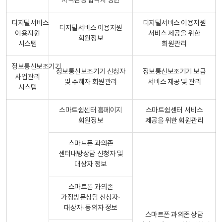
자격검정 합격자 명단
디지털서비스
디지털서비스 이용지원
디지털서비스 이용지원
이용지원
서비스 제공을 위한
회원정보
시스템
회원관리
정보통신보조기기
정보통신보조기기 신청자
정보통신보조기기 보급
사업관리
및 수혜자 회원관리
서비스 제공 및 관리
시스템
스마트쉼센터 홈페이지
스마트쉼센터 서비스
회원정보
제공을 위한 회원관리
스마트폰 과의존
센터내방상담 신청자 및
대상자 정보
스마트폰 과의존
가정방문상담 신청자·
대상자·동의자 정보
스마트폰 과의존 상담