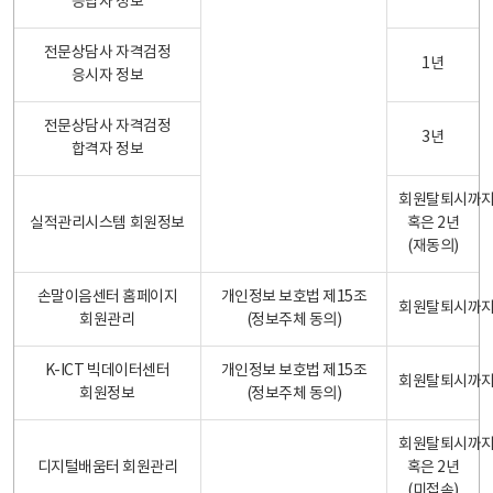
응답자 정보
전문상담사 자격검정
1년
응시자 정보
전문상담사 자격검정
3년
합격자 정보
회원탈퇴시까
실적관리시스템 회원정보
혹은 2년
(재동의)
손말이음센터 홈페이지
개인정보 보호법 제15조
회원탈퇴시까
회원관리
(정보주체 동의)
K-ICT 빅데이터센터
개인정보 보호법 제15조
회원탈퇴시까
회원정보
(정보주체 동의)
회원탈퇴시까
디지털배움터 회원관리
혹은 2년
(미접속)