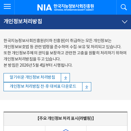
본문
전체메뉴
전체메뉴 열기
검
한국지능정보사회진흥원
바로가기
바로가기
개인정보처리방침
한국지능정보사회진흥원(이하 진흥원)이 취급하는 모든 개인정보는
개인정보보호법 등 관련 법령을 준수하여 수집·보유 및 처리되고 있습니다.
또한 개인정보주체의 권익을 보장하고 관련한 고충을 원활히 처리하기 위하여
개인정보처리방침을 두고 있습니다.
본 방침은 2026년 5월 4일부터 시행됩니다.
알기쉬운 개인정보 처리방침
개인정보 처리방침 전·후 대비표 다운로드
주요 개인정보 처리 표시(라벨링) - 주요 개인정보 처리 표시를 나타내는표
【주요 개인정보 처리 표시(라벨링)】