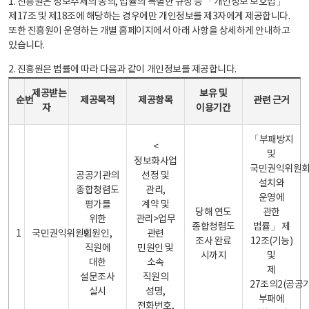
1. 진흥원은 정보주체의 동의, 법률의 특별한 규정 등 「개인정보 보호법」
제17조 및 제18조에 해당하는 경우에만 개인정보를 제3자에게 제공합니다.
또한 진흥원이 운영하는 개별 홈페이지에서 아래 사항을 상세하게 안내하고
있습니다.
2. 진흥원은 법률에 따라 다음과 같이 개인정보를 제공합니다.
개인정보 제공 안내표 - 순번, 제공받는자, 제공목적, 제공항목, 보유 및 이용기간 관련 근거로 구성
제공받는
보유 및
순번
제공목적
제공항목
관련 근거
자
이용기간
「부패방지
<
및
정보화사업
국민권익위원
공공기관의
선정 및
설치와
종합청렴도
관리,
운영에
평가를
계약 및
당해 연도
관한
위한
관리>업무
종합청렴도
법률」 제
1
국민권익위원회
민원인,
관련
조사 완료
12조(기능)
직원에
민원인 및
시까지
및
대한
소속
제
설문조사
직원의
27조의2(공공
실시
성명,
부패에
전화번호,