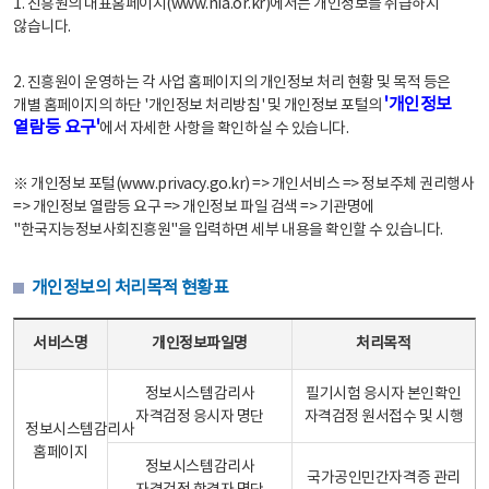
1. 진흥원의 대표홈페이지(www.nia.or.kr)에서는 개인정보를 취급하지
않습니다.
2. 진흥원이 운영하는 각 사업 홈페이지의 개인정보 처리 현황 및 목적 등은
'개인정보
개별 홈페이지의 하단 '개인정보 처리방침' 및 개인정보 포털의
열람등 요구'
에서 자세한 사항을 확인하실 수 있습니다.
※ 개인정보 포털(www.privacy.go.kr) => 개인서비스 => 정보주체 권리행사
=> 개인정보 열람등 요구 => 개인정보 파일 검색 => 기관명에
"한국지능정보사회진흥원"을 입력하면 세부 내용을 확인할 수 있습니다.
개인정보의 처리목적 현황표
개인정보의 처리목적 현황표 - 서비스명, 개인정보파일명, 처리목적으로 구성
서비스명
개인정보파일명
처리목적
정보시스템감리사
필기시험 응시자 본인확인
자격검정 응시자 명단
자격검정 원서접수 및 시행
정보시스템감리사
홈페이지
정보시스템감리사
국가공인민간자격증 관리