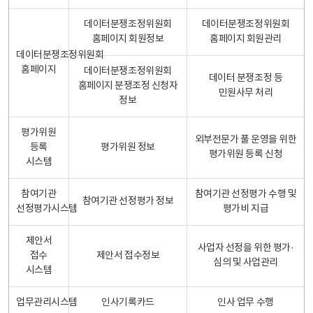
데이터분쟁조정위원회
데이터분쟁조정위원회
홈페이지 회원정보
홈페이지 회원관리
데이터분쟁조정위원회
홈페이지
데이터분쟁조정위원회
데이터 분쟁조정 등
홈페이지 분쟁조정 신청자
민원사무 처리
정보
평가위원
외부전문가 풀 운영을 위한
등록
평가위원 정보
평가위원 등록 신청
시스템
참여기관
참여기관 선정평가 수행 및
참여기관 선정평가 정보
선정평가시스템
평가비 지급
제안서
사업자 선정을 위한 평가·
접수
제안서 접수정보
심의 및 사업관리
시스템
업무관리시스템
인사기록카드
인사 업무 수행