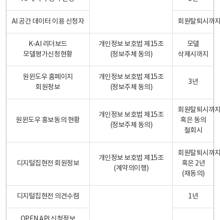
AI 공간 데이터 이용 신청자
회원탈퇴시까
K-AI 리더보드
개인정보 보호법 제15조
모델
모델평가신청현황
(정보주체 동의)
삭제시까지
원윈도우 홈페이지
개인정보 보호법 제15조
3년
회원정보
(정보주체 동의)
회원탈퇴시까
개인정보 보호법 제15조
원윈도우 홍보동의 현황
혹은 동의
(정보주체 동의)
철회시
회원탈퇴시까
개인정보 보호법 제15조
디지털집현전 회원정보
혹은 2년
(계약의이행)
(재동의)
디지털집현전 의견수렴
1년
OPEN API 신청정보