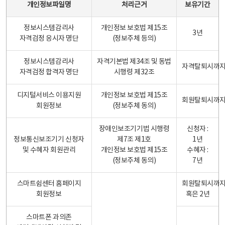
개인정보파일명
처리근거
보유기간
정보시스템감리사
개인정보 보호법 제15조
3년
자격검정 응시자 명단
(정보주체 등의)
정보시스템감리사
자격기본법 제34조 및 동법
자격탈퇴시까
자격검정 합격자 명단
시행령 제32조
디지털서비스 이용지원
개인정보 보호법 제15조
회원탈퇴시까
회원정보
(정보주체 동의)
장애인보조기기법 시행령
신청자 :
정보통신보조기기 신청자
제7조 제1호
1년
및 수혜자 회원관리
개인정보 보호법 제15조
수혜자 :
(정보주체 동의)
7년
스마트쉼센터 홈페이지
회원탈퇴시까
회원정보
혹은 2년
스마트폰 과의존