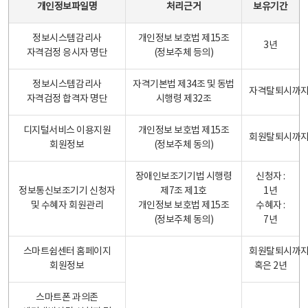
개인정보파일명
처리근거
보유기간
정보시스템감리사
개인정보 보호법 제15조
3년
자격검정 응시자 명단
(정보주체 등의)
정보시스템감리사
자격기본법 제34조 및 동법
자격탈퇴시까
자격검정 합격자 명단
시행령 제32조
디지털서비스 이용지원
개인정보 보호법 제15조
회원탈퇴시까
회원정보
(정보주체 동의)
장애인보조기기법 시행령
신청자 :
정보통신보조기기 신청자
제7조 제1호
1년
및 수혜자 회원관리
개인정보 보호법 제15조
수혜자 :
(정보주체 동의)
7년
스마트쉼센터 홈페이지
회원탈퇴시까
회원정보
혹은 2년
스마트폰 과의존