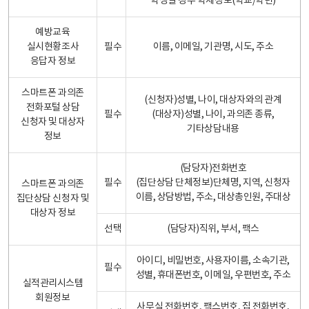
학생일 경우 학제정보(학교/학년)
예방교육
실시현황조사
필수
이름, 이메일, 기관명, 시도, 주소
응답자 정보
스마트폰 과의존
(신청자)성별, 나이, 대상자와의 관계
전화포털 상담
필수
(대상자)성별, 나이, 과의존 종류,
신청자 및 대상자
기타상담내용
정보
(담당자)전화번호
필수
(집단상담 단체정보)단체명, 지역, 신청자
스마트폰 과의존
이름, 상담방법, 주소, 대상총인원, 주대상
집단상담 신청자 및
대상자 정보
선택
(담당자)직위, 부서, 팩스
아이디, 비밀번호, 사용자이름, 소속기관,
필수
성별, 휴대폰번호, 이메일, 우편번호, 주소
실적관리시스템
회원정보
사무실 전화번호, 팩스번호, 집 전화번호,