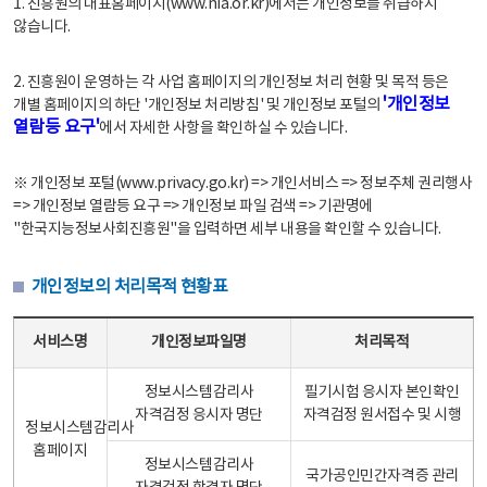
1. 진흥원의 대표홈페이지(www.nia.or.kr)에서는 개인정보를 취급하지
않습니다.
2. 진흥원이 운영하는 각 사업 홈페이지의 개인정보 처리 현황 및 목적 등은
'개인정보
개별 홈페이지의 하단 '개인정보 처리방침' 및 개인정보 포털의
열람등 요구'
에서 자세한 사항을 확인하실 수 있습니다.
※ 개인정보 포털(www.privacy.go.kr) => 개인서비스 => 정보주체 권리행사
=> 개인정보 열람등 요구 => 개인정보 파일 검색 => 기관명에
"한국지능정보사회진흥원"을 입력하면 세부 내용을 확인할 수 있습니다.
개인정보의 처리목적 현황표
개인정보의 처리목적 현황표 - 서비스명, 개인정보파일명, 처리목적으로 구성
서비스명
개인정보파일명
처리목적
정보시스템감리사
필기시험 응시자 본인확인
자격검정 응시자 명단
자격검정 원서접수 및 시행
정보시스템감리사
홈페이지
정보시스템감리사
국가공인민간자격증 관리