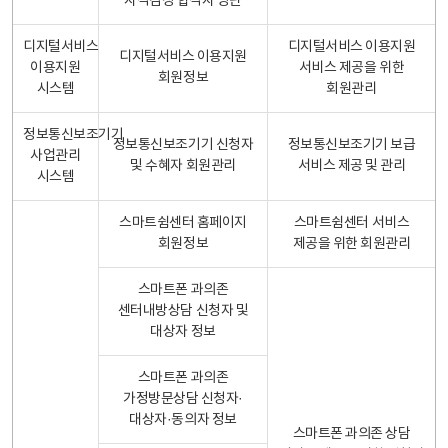
자격검정 합격자 명단
디지털서비스
디지털서비스 이용지원
디지털서비스 이용지원
이용지원
서비스 제공을 위한
회원정보
시스템
회원관리
정보통신보조기기
정보통신보조기기 신청자
정보통신보조기기 보급
사업관리
및 수혜자 회원관리
서비스 제공 및 관리
시스템
스마트쉼센터 홈페이지
스마트쉼센터 서비스
회원정보
제공을 위한 회원관리
스마트폰 과의존
센터내방상담 신청자 및
대상자 정보
스마트폰 과의존
가정방문상담 신청자·
대상자·동의자 정보
스마트폰 과의존 상담