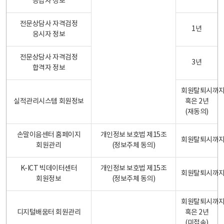
응답자 정보
전문상담사 자격검정
1년
응시자 정보
전문상담사 자격검정
3년
합격자 정보
회원탈퇴시까
실적관리시스템 회원정보
혹은 2년
(재동의)
손말이음센터 홈페이지
개인정보 보호법 제15조
회원탈퇴시까
회원관리
(정보주체 동의)
K-ICT 빅데이터센터
개인정보 보호법 제15조
회원탈퇴시까
회원정보
(정보주체 동의)
회원탈퇴시까
디지털배움터 회원관리
혹은 2년
(미접속)