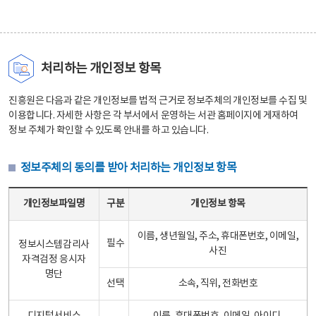
처리하는 개인정보 항목
진흥원은 다음과 같은 개인정보를 법적 근거로 정보주체의 개인정보를 수집 및
이용합니다. 자세한 사항은 각 부서에서 운영하는 서관 홈페이지에 게재하여
정보 주체가 확인할 수 있도록 안내를 하고 있습니다.
정보주체의 동의를 받아 처리하는 개인정보 항목
정보주체의 동의를 받아 처리하는 개인정보 항목 테이블 - 개인정보파일명, 구분, 개인정보 항목으로 구성
개인정보파일명
구분
개인정보 항목
이름, 생년월일, 주소, 휴대폰번호, 이메일,
필수
정보시스템감리사
사진
자격검정 응시자
명단
선택
소속, 직위, 전화번호