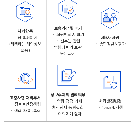
보유기간 및 파기
처리항목
ㆍ 회원탈퇴 시 파기
ㆍ 당 홈페이지
제3자 제공
ㆍ 일부는 관련
(처리하는 개인정보
ㆍ 종합청렴도평가
법령에 따라 보관
없음)
또는 파기
정보주체의 권리의무
고충사항 처리부서
ㆍ 열람·정정·삭제·
처리방침변경
ㆍ 정보보안정책팀
처리정지·동의철회
ㆍ '26.5.4. 시행
ㆍ 053-230-1035
ㆍ이의제기 절차