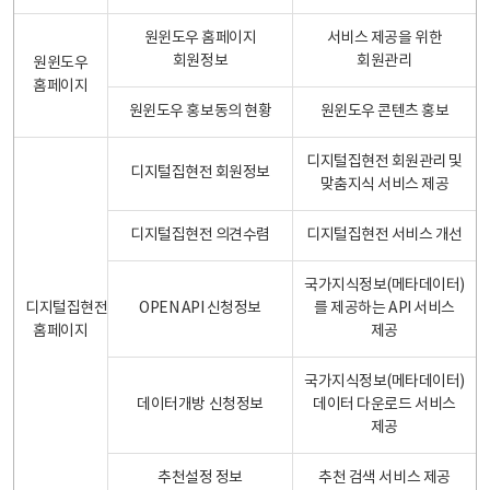
원윈도우 홈페이지
서비스 제공을 위한
회원정보
회원관리
원윈도우
홈페이지
원윈도우 홍보동의 현황
원윈도우 콘텐츠 홍보
디지털집현전 회원관리 및
디지털집현전 회원정보
맞춤지식 서비스 제공
디지털집현전 의견수렴
디지털집현전 서비스 개선
국가지식정보(메타데이터)
디지털집현전
OPEN API 신청정보
를 제공하는 API 서비스
홈페이지
제공
국가지식정보(메타데이터)
데이터개방 신청정보
데이터 다운로드 서비스
제공
추천설정 정보
추천 검색 서비스 제공