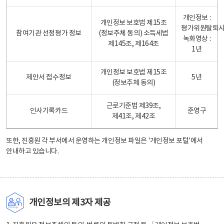
개인정보 :
개인정보 보호법 제15조
평가위원탈퇴
참여기관 선정평가 정보
(정보주체 동의) 소득세법
녹화영상 :
제145조, 제164조
1년
개인정보 보호법 제15조
제안서 접수정보
5년
(정보주체 동의)
근로기준법 제39조,
인사기록카드
준영구
제41조, 제42조
또한, 진흥원 각 부서에서 운영하는 개인정보 파일은
'개인정보 포털'
에서
안내하고 있습니다.
개인정보의 제3자 제공