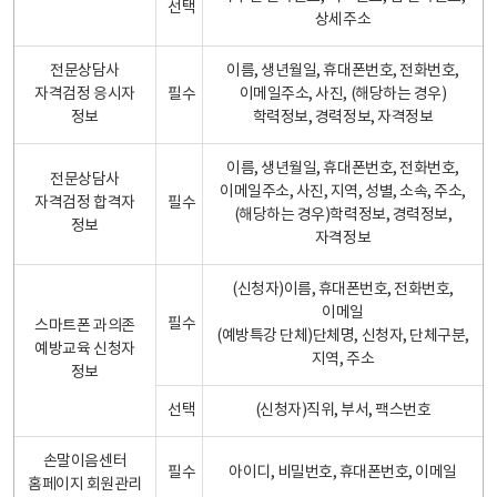
선택
상세주소
전문상담사
이름, 생년월일, 휴대폰번호, 전화번호,
자격검정 응시자
필수
이메일주소, 사진, (해당하는 경우)
정보
학력정보, 경력정보, 자격정보
이름, 생년월일, 휴대폰번호, 전화번호,
전문상담사
이메일주소, 사진, 지역, 성별, 소속, 주소,
자격검정 합격자
필수
(해당하는 경우)학력정보, 경력정보,
정보
자격정보
(신청자)이름, 휴대폰번호, 전화번호,
이메일
필수
스마트폰 과의존
(예방특강 단체)단체명, 신청자, 단체구분,
예방교육 신청자
지역, 주소
정보
선택
(신청자)직위, 부서, 팩스번호
손말이음센터
필수
아이디, 비밀번호, 휴대폰번호, 이메일
홈페이지 회원관리