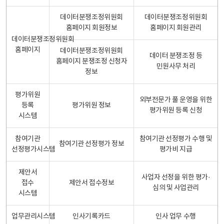
데이터분쟁조정위원회
데이터분쟁조정위원회
홈페이지 회원정보
홈페이지 회원관리
데이터분쟁조정위원회
홈페이지
데이터분쟁조정위원회
데이터 분쟁조정 등
홈페이지 분쟁조정 신청자
민원사무 처리
정보
평가위원
외부전문가 풀 운영을 위한
등록
평가위원 정보
평가위원 등록 신청
시스템
참여기관
참여기관 선정평가 수행 및
참여기관 선정평가 정보
선정평가시스템
평가비 지급
제안서
사업자 선정을 위한 평가·
접수
제안서 접수정보
심의 및 사업관리
시스템
업무관리시스템
인사기록카드
인사 업무 수행