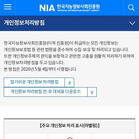
본문
전체메뉴
전체메뉴 열기
검
한국지능정보사회진흥원
바로가기
바로가기
개인정보처리방침
한국지능정보사회진흥원(이하 진흥원)이 취급하는 모든 개인정보는
개인정보보호법 등 관련 법령을 준수하여 수집·보유 및 처리되고 있습니다.
또한 개인정보주체의 권익을 보장하고 관련한 고충을 원활히 처리하기 위하여
개인정보처리방침을 두고 있습니다.
본 방침은 2026년 5월 4일부터 시행됩니다.
알기쉬운 개인정보 처리방침
개인정보 처리방침 전·후 대비표 다운로드
주요 개인정보 처리 표시(라벨링) - 주요 개인정보 처리 표시를 나타내는표
【주요 개인정보 처리 표시(라벨링)】