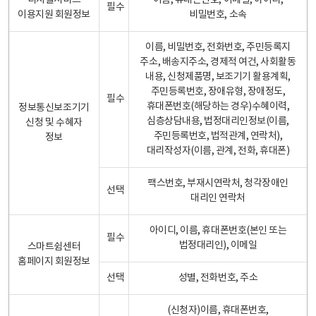
디지털서비스
이름, 휴대폰번호, 이메일, 아이디,
필수
이용지원 회원정보
비밀번호, 소속
이름, 비밀번호, 전화번호, 주민등록지
주소, 배송지주소, 경제적 여건, 사회활동
내용, 신청제품명, 보조기기 활용계획,
주민등록번호, 장애유형, 장애정도,
필수
휴대폰번호(해당하는 경우)수혜이력,
정보통신보조기기
심층상담내용, 법정대리인정보(이름,
신청 및 수혜자
주민등록번호, 법적관계, 연락처),
정보
대리작성자(이름, 관계, 전화, 휴대폰)
팩스번호, 부재시연락처, 청각장애인
선택
대리인 연락처
아이디, 이름, 휴대폰번호(본인 또는
필수
법정대리인), 이메일
스마트쉼센터
홈페이지 회원정보
선택
성별, 전화번호, 주소
(신청자)이름, 휴대폰번호,