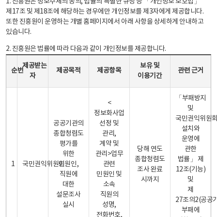
1. 진흥원은 정보주체의 동의, 법률의 특별한 규정 등 「개인정보 보호법」
제17조 및 제18조에 해당하는 경우에만 개인정보를 제3자에게 제공합니다.
또한 진흥원이 운영하는 개별 홈페이지에서 아래 사항을 상세하게 안내하고
있습니다.
2. 진흥원은 법률에 따라 다음과 같이 개인정보를 제공합니다.
개인정보 제공 안내표 - 순번, 제공받는자, 제공목적, 제공항목, 보유 및 이용기간 관련 근거로 구성
제공받는
보유 및
순번
제공목적
제공항목
관련 근거
자
이용기간
「부패방지
<
및
정보화사업
국민권익위원
공공기관의
선정 및
설치와
종합청렴도
관리,
운영에
평가를
계약 및
당해 연도
관한
위한
관리>업무
종합청렴도
법률」 제
1
국민권익위원회
민원인,
관련
조사 완료
12조(기능)
직원에
민원인 및
시까지
및
대한
소속
제
설문조사
직원의
27조의2(공공
실시
성명,
부패에
전화번호,