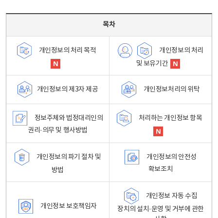
목차 - 개인정보 처리방침 목차를 나타내는표
목차
개인정보의 처리
개인정보의 처리 목적
및 보유기간
개인정보처리의 위탁
개인정보의 제3자 제공
정보주체와 법정대리인의
처리하는 개인정보 항목
권리·의무 및 행사방법
개인정보의 파기 절차 및
개인정보의 안전성
확보조치
방법
개인정보 자동 수집
개인정보 보호책임자
장치의 설치·운영 및 거부에 관한