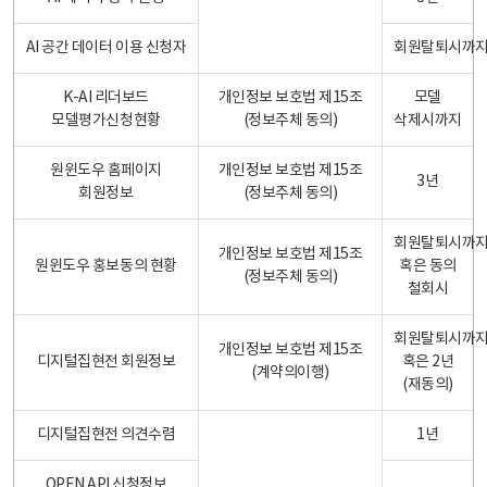
AI 공간 데이터 이용 신청자
회원탈퇴시까
K-AI 리더보드
개인정보 보호법 제15조
모델
모델평가신청현황
(정보주체 동의)
삭제시까지
원윈도우 홈페이지
개인정보 보호법 제15조
3년
회원정보
(정보주체 동의)
회원탈퇴시까
개인정보 보호법 제15조
원윈도우 홍보동의 현황
혹은 동의
(정보주체 동의)
철회시
회원탈퇴시까
개인정보 보호법 제15조
디지털집현전 회원정보
혹은 2년
(계약의이행)
(재동의)
디지털집현전 의견수렴
1년
OPEN API 신청정보