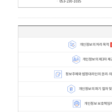
ㆍ 053-230-1035
목차 - 개인정보 처리방침 목차를 나타내는표
개인정보의 처리 목적
개인정보의 제3자 제
정보주체와 법정대리인의 권리·의
개인정보의 파기 절차 및
개인정보 보호책임