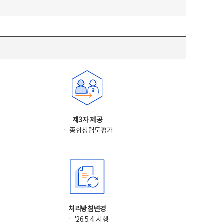
제3자 제공
ㆍ 종합청렴도평가
처리방침변경
ㆍ '26.5.4. 시행