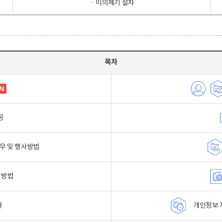
ㆍ이의제기 절차
목차
공
무 및 행사방법
 방법
자
개인정보 자