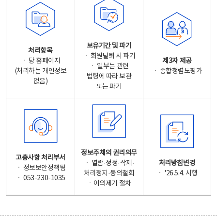
보유기간 및 파기
처리항목
ㆍ 회원탈퇴 시 파기
ㆍ 당 홈페이지
제3자 제공
ㆍ 일부는 관련
(처리하는 개인정보
ㆍ 종합청렴도평가
법령에 따라 보관
없음)
또는 파기
정보주체의 권리의무
고충사항 처리부서
ㆍ 열람·정정·삭제·
처리방침변경
ㆍ 정보보안정책팀
처리정지·동의철회
ㆍ '26.5.4. 시행
ㆍ 053-230-1035
ㆍ이의제기 절차