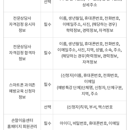
선택
상세주소
전문상담사
이름, 생년월일, 휴대폰번호, 전화번호,
자격검정 응시자
필수
이메일주소, 사진, (해당하는 경우)
정보
학력정보, 경력정보, 자격정보
이름, 생년월일, 휴대폰번호, 전화번호,
전문상담사
이메일주소, 사진, 지역, 성별, 소속, 주소,
자격검정 합격자
필수
(해당하는 경우)학력정보, 경력정보,
정보
자격정보
(신청자)이름, 휴대폰번호, 전화번호,
이메일
필수
스마트폰 과의존
(예방특강 단체)단체명, 신청자, 단체구분,
예방교육 신청자
지역, 주소
정보
선택
(신청자)직위, 부서, 팩스번호
손말이음센터
필수
아이디, 비밀번호, 휴대폰번호, 이메일
홈페이지 회원관리