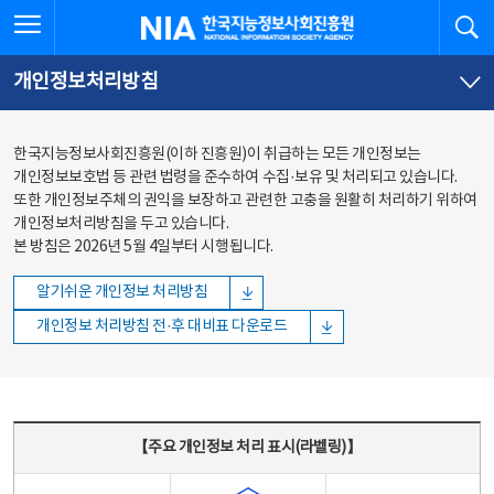
본문
전체메뉴
전체메뉴 열기
검
한국지능정보사회진흥원
바로가기
바로가기
개인정보처리방침
한국지능정보사회진흥원(이하 진흥원)이 취급하는 모든 개인정보는
개인정보보호법 등 관련 법령을 준수하여 수집·보유 및 처리되고 있습니다.
또한 개인정보주체의 권익을 보장하고 관련한 고충을 원활히 처리하기 위하여
개인정보처리방침을 두고 있습니다.
본 방침은 2026년 5월 4일부터 시행됩니다.
알기쉬운 개인정보 처리방침
개인정보 처리방침 전·후 대비표 다운로드
주요 개인정보 처리 표시(라벨링) - 주요 개인정보 처리 표시를 나타내는표
【주요 개인정보 처리 표시(라벨링)】