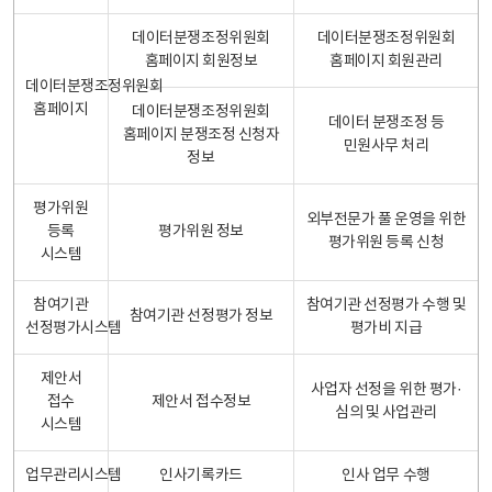
데이터분쟁조정위원회
데이터분쟁조정위원회
홈페이지 회원정보
홈페이지 회원관리
데이터분쟁조정위원회
홈페이지
데이터분쟁조정위원회
데이터 분쟁조정 등
홈페이지 분쟁조정 신청자
민원사무 처리
정보
평가위원
외부전문가 풀 운영을 위한
등록
평가위원 정보
평가위원 등록 신청
시스템
참여기관
참여기관 선정평가 수행 및
참여기관 선정평가 정보
선정평가시스템
평가비 지급
제안서
사업자 선정을 위한 평가·
접수
제안서 접수정보
심의 및 사업관리
시스템
업무관리시스템
인사기록카드
인사 업무 수행