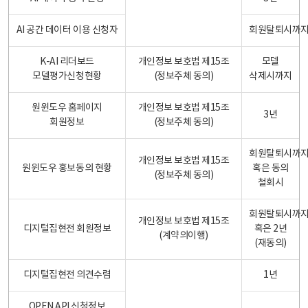
AI 공간 데이터 이용 신청자
회원탈퇴시까
K-AI 리더보드
개인정보 보호법 제15조
모델
모델평가신청현황
(정보주체 동의)
삭제시까지
원윈도우 홈페이지
개인정보 보호법 제15조
3년
회원정보
(정보주체 동의)
회원탈퇴시까
개인정보 보호법 제15조
원윈도우 홍보동의 현황
혹은 동의
(정보주체 동의)
철회시
회원탈퇴시까
개인정보 보호법 제15조
디지털집현전 회원정보
혹은 2년
(계약의이행)
(재동의)
디지털집현전 의견수렴
1년
OPEN API 신청정보