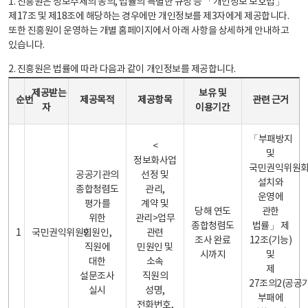
1. 진흥원은 정보주체의 동의, 법률의 특별한 규정 등 「개인정보 보호법」
제17조 및 제18조에 해당하는 경우에만 개인정보를 제3자에게 제공합니다.
또한 진흥원이 운영하는 개별 홈페이지에서 아래 사항을 상세하게 안내하고
있습니다.
2. 진흥원은 법률에 따라 다음과 같이 개인정보를 제공합니다.
개인정보 제공 안내표 - 순번, 제공받는자, 제공목적, 제공항목, 보유 및 이용기간 관련 근거로 구성
제공받는
보유 및
순번
제공목적
제공항목
관련 근거
자
이용기간
「부패방지
<
및
정보화사업
국민권익위원
공공기관의
선정 및
설치와
종합청렴도
관리,
운영에
평가를
계약 및
당해 연도
관한
위한
관리>업무
종합청렴도
법률」 제
1
국민권익위원회
민원인,
관련
조사 완료
12조(기능)
직원에
민원인 및
시까지
및
대한
소속
제
설문조사
직원의
27조의2(공공
실시
성명,
부패에
전화번호,