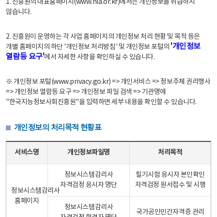
1. 진흥원의 대표홈페이지(www.nia.or.kr)에서는 개인정보를 취급하지
않습니다.
2. 진흥원이 운영하는 각 사업 홈페이지의 개인정보 처리 현황 및 목적 등은
'개인정보
개별 홈페이지의 하단 '개인정보 처리방침' 및 개인정보 포털의
열람등 요구'
에서 자세한 사항을 확인하실 수 있습니다.
※ 개인정보 포털(www.privacy.go.kr) => 개인서비스 => 정보주체 권리행사
=> 개인정보 열람등 요구 => 개인정보 파일 검색 => 기관명에
"한국지능정보사회진흥원"을 입력하면 세부 내용을 확인할 수 있습니다.
개인정보의 처리목적 현황표
개인정보의 처리목적 현황표 - 서비스명, 개인정보파일명, 처리목적으로 구성
서비스명
개인정보파일명
처리목적
정보시스템감리사
필기시험 응시자 본인확인
자격검정 응시자 명단
자격검정 원서접수 및 시행
정보시스템감리사
홈페이지
정보시스템감리사
국가공인민간자격증 관리