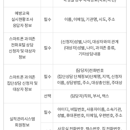
학생일 경우 학제정보(학교/학년)
예방교육
실시현황조사
필수
이름, 이메일, 기관명, 시도, 주소
응답자 정보
스마트폰 과의존
(신청자)성별, 나이, 대상자와의 관계
전화포털 상담
필수
(대상자)성별, 나이, 과의존 종류,
신청자 및 대상자
기타상담내용
정보
(담당자)전화번호
필수
(집단상담 단체정보)단체명, 지역, 신청자
스마트폰 과의존
이름, 상담방법, 주소, 대상총인원, 주대상
집단상담 신청자 및
대상자 정보
선택
(담당자)직위, 부서, 팩스
아이디, 비밀번호, 사용자이름, 소속기관,
필수
성별, 휴대폰번호, 이메일, 우편번호, 주소
실적관리시스템
회원정보
사무실 전화번호, 팩스번호, 집 전화번호,