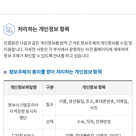
처리하는 개인정보 항목
진흥원은 다음과 같은 개인정보를 법적 근거로 정보주체의 개인정보를 수집 및
이용합니다. 자세한 사항은 각 부서에서 운영하는 서관 홈페이지에 게재하여
정보 주체가 확인할 수 있도록 안내를 하고 있습니다.
정보주체의 동의를 받아 처리하는 개인정보 항목
정보주체의 동의를 받아 처리하는 개인정보 항목 테이블 - 개인정보파일명, 구분, 개인정보 항목으로 구성
개인정보파일명
구분
개인정보 항목
이름, 생년월일, 주소, 휴대폰번호, 이메일,
필수
정보시스템감리사
사진
자격검정 응시자
명단
선택
소속, 직위, 전화번호