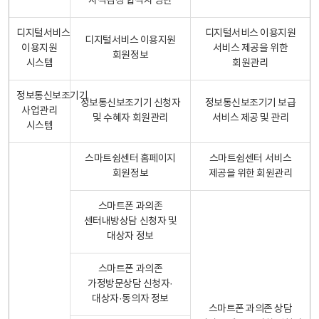
자격검정 합격자 명단
디지털서비스
디지털서비스 이용지원
디지털서비스 이용지원
이용지원
서비스 제공을 위한
회원정보
시스템
회원관리
정보통신보조기기
정보통신보조기기 신청자
정보통신보조기기 보급
사업관리
및 수혜자 회원관리
서비스 제공 및 관리
시스템
스마트쉼센터 홈페이지
스마트쉼센터 서비스
회원정보
제공을 위한 회원관리
스마트폰 과의존
센터내방상담 신청자 및
대상자 정보
스마트폰 과의존
가정방문상담 신청자·
대상자·동의자 정보
스마트폰 과의존 상담