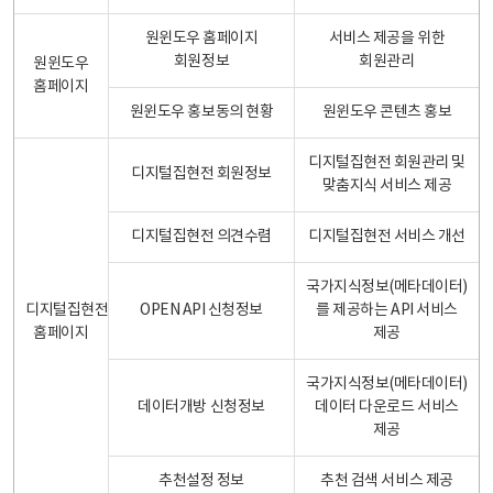
원윈도우 홈페이지
서비스 제공을 위한
회원정보
회원관리
원윈도우
홈페이지
원윈도우 홍보동의 현황
원윈도우 콘텐츠 홍보
디지털집현전 회원관리 및
디지털집현전 회원정보
맞춤지식 서비스 제공
디지털집현전 의견수렴
디지털집현전 서비스 개선
국가지식정보(메타데이터)
디지털집현전
OPEN API 신청정보
를 제공하는 API 서비스
홈페이지
제공
국가지식정보(메타데이터)
데이터개방 신청정보
데이터 다운로드 서비스
제공
추천설정 정보
추천 검색 서비스 제공