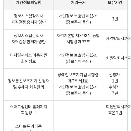
개인정보파일명
처리근거
보유기간
정보시스템감리사
개인정보 보호법 제15조
3년
자격검정 응시자 명단
(정보주체 등의)
정보시스템감리사
자격기본법 제34조 및 동법
자격탈퇴시까
자격검정 합격자 명단
시행령 제32조
디지털서비스 이용지원
개인정보 보호법 제15조
회원탈퇴시까
회원정보
(정보주체 동의)
장애인보조기기법 시행령
신청자 :
정보통신보조기기 신청자
제7조 제1호
1년
및 수혜자 회원관리
개인정보 보호법 제15조
수혜자 :
(정보주체 동의)
7년
스마트쉼센터 홈페이지
회원탈퇴시까
회원정보
혹은 2년
스마트폰 과의존