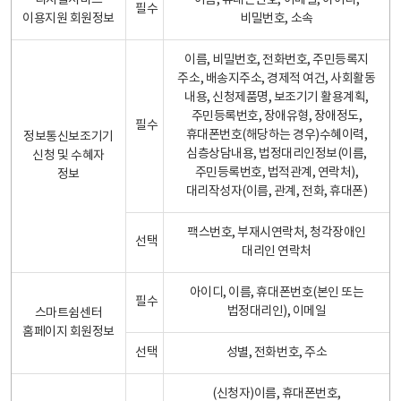
디지털서비스
이름, 휴대폰번호, 이메일, 아이디,
필수
이용지원 회원정보
비밀번호, 소속
이름, 비밀번호, 전화번호, 주민등록지
주소, 배송지주소, 경제적 여건, 사회활동
내용, 신청제품명, 보조기기 활용계획,
주민등록번호, 장애유형, 장애정도,
필수
휴대폰번호(해당하는 경우)수혜이력,
정보통신보조기기
심층상담내용, 법정대리인정보(이름,
신청 및 수혜자
주민등록번호, 법적관계, 연락처),
정보
대리작성자(이름, 관계, 전화, 휴대폰)
팩스번호, 부재시연락처, 청각장애인
선택
대리인 연락처
아이디, 이름, 휴대폰번호(본인 또는
필수
법정대리인), 이메일
스마트쉼센터
홈페이지 회원정보
선택
성별, 전화번호, 주소
(신청자)이름, 휴대폰번호,