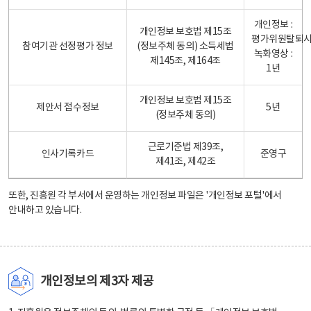
개인정보 :
개인정보 보호법 제15조
평가위원탈퇴
참여기관 선정평가 정보
(정보주체 동의) 소득세법
녹화영상 :
제145조, 제164조
1년
개인정보 보호법 제15조
제안서 접수정보
5년
(정보주체 동의)
근로기준법 제39조,
인사기록카드
준영구
제41조, 제42조
또한, 진흥원 각 부서에서 운영하는 개인정보 파일은
'개인정보 포털'
에서
안내하고 있습니다.
개인정보의 제3자 제공