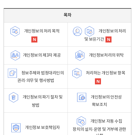
목차 - 개인정보 처리방침 목차를 나타내는표
목차
개인정보의 처리
개인정보의 처리 목적
및 보유기간
개인정보처리의 위탁
개인정보의 제3자 제공
정보주체와 법정대리인의
처리하는 개인정보 항목
권리·의무 및 행사방법
개인정보의 파기 절차 및
개인정보의 안전성
확보조치
방법
개인정보 자동 수집
개인정보 보호책임자
장치의 설치·운영 및 거부에 관한