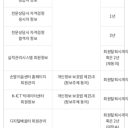
응답자 정보
전문상담사 자격검정
1년
응시자 정보
전문상담사 자격검정
3년
합격자 정보
회원탈퇴시까
실적관리시스템 회원정보
혹은 2년
(재동의)
손말이음센터 홈페이지
개인정보 보호법 제15조
회원탈퇴시까
회원관리
(정보주체 동의)
K-ICT 빅데이터센터
개인정보 보호법 제15조
회원탈퇴시까
회원정보
(정보주체 동의)
회원탈퇴시까
디지털배움터 회원관리
혹은 2년
(미접속)