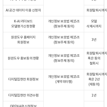
AI 공간 데이터 이용 신청자
회원탈퇴시까
K-AI 리더보드
개인정보 보호법 제15조
모델
모델평가신청현황
(정보주체 동의)
삭제시까지
원윈도우 홈페이지
개인정보 보호법 제15조
3년
회원정보
(정보주체 동의)
회원탈퇴시까
개인정보 보호법 제15조
원윈도우 홍보동의 현황
혹은 동의
(정보주체 동의)
철회시
회원탈퇴시까
개인정보 보호법 제15조
디지털집현전 회원정보
혹은 2년
(계약의이행)
(재동의)
디지털집현전 의견수렴
1년
OPEN API 신청정보