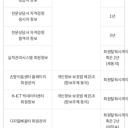
응답자 정보
전문상담사 자격검정
1년
응시자 정보
전문상담사 자격검정
3년
합격자 정보
회원탈퇴시까
실적관리시스템 회원정보
혹은 2년
(재동의)
손말이음센터 홈페이지
개인정보 보호법 제15조
회원탈퇴시까
회원관리
(정보주체 동의)
K-ICT 빅데이터센터
개인정보 보호법 제15조
회원탈퇴시까
회원정보
(정보주체 동의)
회원탈퇴시까
디지털배움터 회원관리
혹은 2년
(미접속)