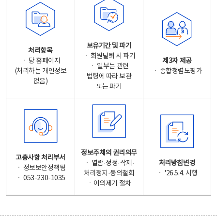
보유기간 및 파기
처리항목
ㆍ 회원탈퇴 시 파기
ㆍ 당 홈페이지
제3자 제공
ㆍ 일부는 관련
(처리하는 개인정보
ㆍ 종합청렴도평가
법령에 따라 보관
없음)
또는 파기
정보주체의 권리의무
고충사항 처리부서
ㆍ 열람·정정·삭제·
처리방침변경
ㆍ 정보보안정책팀
처리정지·동의철회
ㆍ '26.5.4. 시행
ㆍ 053-230-1035
ㆍ이의제기 절차