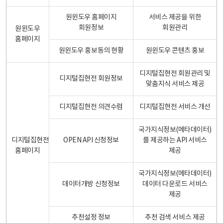
원윈도우 홈페이지
서비스 제공을 위한
회원정보
회원관리
원윈도우
홈페이지
원윈도우 홍보동의 현황
원윈도우 콘텐츠 홍보
디지털집현전 회원관리 및
디지털집현전 회원정보
맞춤지식 서비스 제공
디지털집현전 의견수렴
디지털집현전 서비스 개선
국가지식정보(메타데이터)
디지털집현전
OPEN API 신청정보
를 제공하는 API 서비스
홈페이지
제공
국가지식정보(메타데이터)
데이터개방 신청정보
데이터 다운로드 서비스
제공
추천설정 정보
추천 검색 서비스 제공