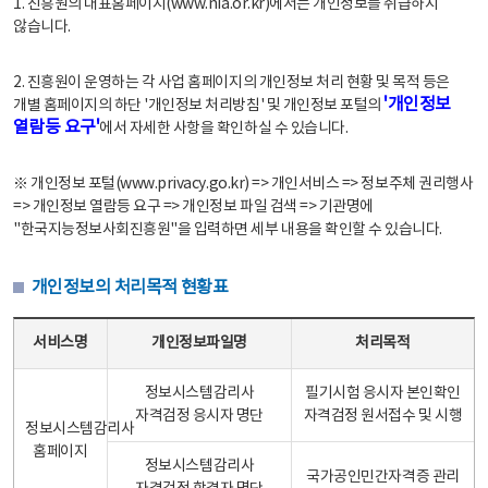
1. 진흥원의 대표홈페이지(www.nia.or.kr)에서는 개인정보를 취급하지
않습니다.
2. 진흥원이 운영하는 각 사업 홈페이지의 개인정보 처리 현황 및 목적 등은
'개인정보
개별 홈페이지의 하단 '개인정보 처리방침' 및 개인정보 포털의
열람등 요구'
에서 자세한 사항을 확인하실 수 있습니다.
※ 개인정보 포털(www.privacy.go.kr) => 개인서비스 => 정보주체 권리행사
=> 개인정보 열람등 요구 => 개인정보 파일 검색 => 기관명에
"한국지능정보사회진흥원"을 입력하면 세부 내용을 확인할 수 있습니다.
개인정보의 처리목적 현황표
개인정보의 처리목적 현황표 - 서비스명, 개인정보파일명, 처리목적으로 구성
서비스명
개인정보파일명
처리목적
정보시스템감리사
필기시험 응시자 본인확인
자격검정 응시자 명단
자격검정 원서접수 및 시행
정보시스템감리사
홈페이지
정보시스템감리사
국가공인민간자격증 관리