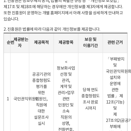
1. 진흥원은 정보주체의 동의, 법률의 특별한 규정 등 「개인정보 보호법」
제17조 및 제18조에 해당하는 경우에만 개인정보를 제3자에게 제공합니다.
또한 진흥원이 운영하는 개별 홈페이지에서 아래 사항을 상세하게 안내하고
있습니다.
2. 진흥원은 법률에 따라 다음과 같이 개인정보를 제공합니다.
개인정보 제공 안내표 - 순번, 제공받는자, 제공목적, 제공항목, 보유 및 이용기간 관련 근거로 구성
제공받는
보유 및
순번
제공목적
제공항목
관련 근거
자
이용기간
「부패방지
<
및
정보화사업
국민권익위원
공공기관의
선정 및
설치와
종합청렴도
관리,
운영에
평가를
계약 및
당해 연도
관한
위한
관리>업무
종합청렴도
법률」 제
1
국민권익위원회
민원인,
관련
조사 완료
12조(기능)
직원에
민원인 및
시까지
및
대한
소속
제
설문조사
직원의
27조의2(공공
실시
성명,
부패에
전화번호,