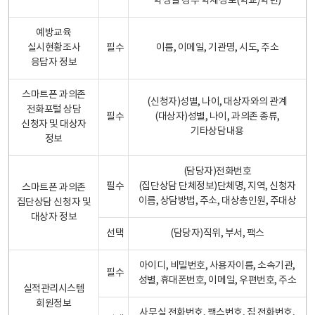
학생일 경우 학제정보(학교/학년)
예방교육
실시현황조사
필수
이름, 이메일, 기관명, 시도, 주소
응답자 정보
스마트폰 과의존
(신청자)성별, 나이, 대상자와의 관계
전화포털 상담
필수
(대상자)성별, 나이, 과의존 종류,
신청자 및 대상자
기타상담내용
정보
(담당자)전화번호
필수
(집단상담 단체정보)단체명, 지역, 신청자
스마트폰 과의존
이름, 상담방법, 주소, 대상총인원, 주대상
집단상담 신청자 및
대상자 정보
선택
(담당자)직위, 부서, 팩스
아이디, 비밀번호, 사용자이름, 소속기관,
필수
성별, 휴대폰번호, 이메일, 우편번호, 주소
실적관리시스템
회원정보
사무실 전화번호, 팩스번호, 집 전화번호,