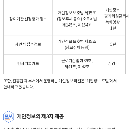
개인정보 :
개인정보 보호법 제15조
평가위원탈퇴
참여기관 선정평가 정보
(정보주체 동의) 소득세법
녹화영상 :
제145조, 제164조
1년
개인정보 보호법 제15조
제안서 접수정보
5년
(정보주체 동의)
근로기준법 제39조,
인사기록카드
준영구
제41조, 제42조
또한, 진흥원 각 부서에서 운영하는 개인정보 파일은
'개인정보 포털'
에서
안내하고 있습니다.
개인정보의 제3자 제공