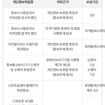
개인정보파일명
처리근거
보유기간
정보시스템감리사
개인정보 보호법 제15조
3년
자격검정 응시자 명단
(정보주체 등의)
정보시스템감리사
자격기본법 제34조 및 동법
자격탈퇴시까
자격검정 합격자 명단
시행령 제32조
디지털서비스 이용지원
개인정보 보호법 제15조
회원탈퇴시까
회원정보
(정보주체 동의)
장애인보조기기법 시행령
신청자 :
정보통신보조기기 신청자
제7조 제1호
1년
및 수혜자 회원관리
개인정보 보호법 제15조
수혜자 :
(정보주체 동의)
7년
스마트쉼센터 홈페이지
회원탈퇴시까
회원정보
혹은 2년
스마트폰 과의존