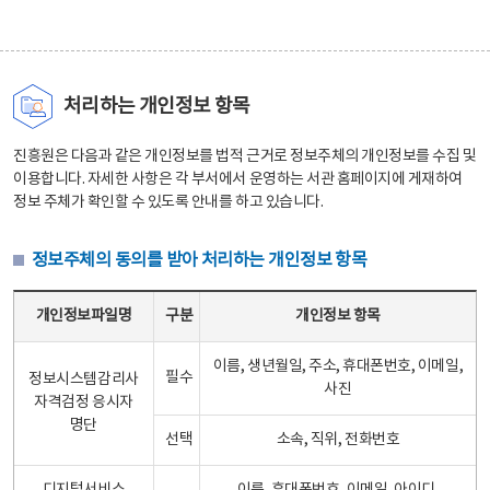
처리하는 개인정보 항목
진흥원은 다음과 같은 개인정보를 법적 근거로 정보주체의 개인정보를 수집 및
이용합니다. 자세한 사항은 각 부서에서 운영하는 서관 홈페이지에 게재하여
정보 주체가 확인할 수 있도록 안내를 하고 있습니다.
정보주체의 동의를 받아 처리하는 개인정보 항목
정보주체의 동의를 받아 처리하는 개인정보 항목 테이블 - 개인정보파일명, 구분, 개인정보 항목으로 구성
개인정보파일명
구분
개인정보 항목
이름, 생년월일, 주소, 휴대폰번호, 이메일,
필수
정보시스템감리사
사진
자격검정 응시자
명단
선택
소속, 직위, 전화번호