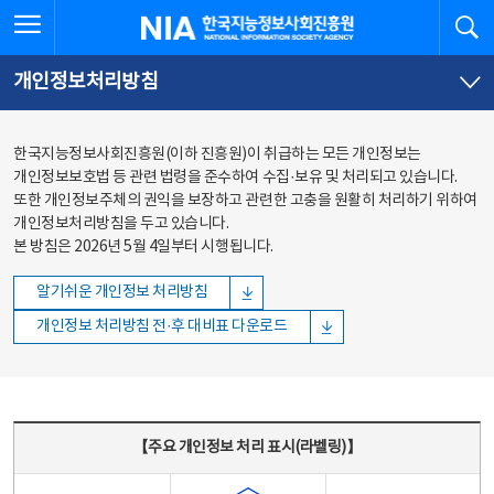
본문
전체메뉴
전체메뉴 열기
검
한국지능정보사회진흥원
바로가기
바로가기
개인정보처리방침
한국지능정보사회진흥원(이하 진흥원)이 취급하는 모든 개인정보는
개인정보보호법 등 관련 법령을 준수하여 수집·보유 및 처리되고 있습니다.
또한 개인정보주체의 권익을 보장하고 관련한 고충을 원활히 처리하기 위하여
개인정보처리방침을 두고 있습니다.
본 방침은 2026년 5월 4일부터 시행됩니다.
알기쉬운 개인정보 처리방침
개인정보 처리방침 전·후 대비표 다운로드
주요 개인정보 처리 표시(라벨링) - 주요 개인정보 처리 표시를 나타내는표
【주요 개인정보 처리 표시(라벨링)】