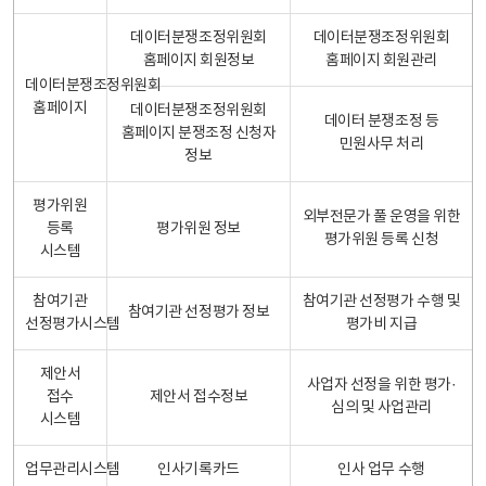
데이터분쟁조정위원회
데이터분쟁조정위원회
홈페이지 회원정보
홈페이지 회원관리
데이터분쟁조정위원회
홈페이지
데이터분쟁조정위원회
데이터 분쟁조정 등
홈페이지 분쟁조정 신청자
민원사무 처리
정보
평가위원
외부전문가 풀 운영을 위한
등록
평가위원 정보
평가위원 등록 신청
시스템
참여기관
참여기관 선정평가 수행 및
참여기관 선정평가 정보
선정평가시스템
평가비 지급
제안서
사업자 선정을 위한 평가·
접수
제안서 접수정보
심의 및 사업관리
시스템
업무관리시스템
인사기록카드
인사 업무 수행