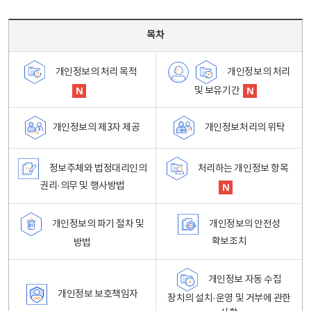
목차 - 개인정보 처리방침 목차를 나타내는표
목차
개인정보의 처리
개인정보의 처리 목적
및 보유기간
개인정보처리의 위탁
개인정보의 제3자 제공
정보주체와 법정대리인의
처리하는 개인정보 항목
권리·의무 및 행사방법
개인정보의 파기 절차 및
개인정보의 안전성
확보조치
방법
개인정보 자동 수집
개인정보 보호책임자
장치의 설치·운영 및 거부에 관한