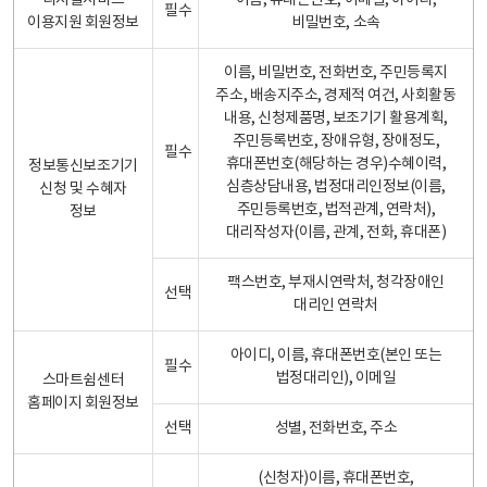
디지털서비스
이름, 휴대폰번호, 이메일, 아이디,
필수
이용지원 회원정보
비밀번호, 소속
이름, 비밀번호, 전화번호, 주민등록지
주소, 배송지주소, 경제적 여건, 사회활동
내용, 신청제품명, 보조기기 활용계획,
주민등록번호, 장애유형, 장애정도,
필수
휴대폰번호(해당하는 경우)수혜이력,
정보통신보조기기
심층상담내용, 법정대리인정보(이름,
신청 및 수혜자
주민등록번호, 법적관계, 연락처),
정보
대리작성자(이름, 관계, 전화, 휴대폰)
팩스번호, 부재시연락처, 청각장애인
선택
대리인 연락처
아이디, 이름, 휴대폰번호(본인 또는
필수
법정대리인), 이메일
스마트쉼센터
홈페이지 회원정보
선택
성별, 전화번호, 주소
(신청자)이름, 휴대폰번호,