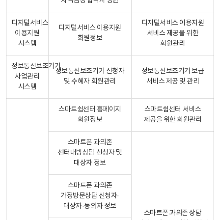
자격검정 합격자 명단
디지털서비스
디지털서비스 이용지원
디지털서비스 이용지원
이용지원
서비스 제공을 위한
회원정보
시스템
회원관리
정보통신보조기기
정보통신보조기기 신청자
정보통신보조기기 보급
사업관리
및 수혜자 회원관리
서비스 제공 및 관리
시스템
스마트쉼센터 홈페이지
스마트쉼센터 서비스
회원정보
제공을 위한 회원관리
스마트폰 과의존
센터내방상담 신청자 및
대상자 정보
스마트폰 과의존
가정방문상담 신청자·
대상자·동의자 정보
스마트폰 과의존 상담