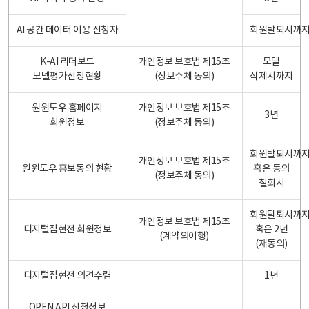
AI 공간 데이터 이용 신청자
회원탈퇴시까
K-AI 리더보드
개인정보 보호법 제15조
모델
모델평가신청현황
(정보주체 동의)
삭제시까지
원윈도우 홈페이지
개인정보 보호법 제15조
3년
회원정보
(정보주체 동의)
회원탈퇴시까
개인정보 보호법 제15조
원윈도우 홍보동의 현황
혹은 동의
(정보주체 동의)
철회시
회원탈퇴시까
개인정보 보호법 제15조
디지털집현전 회원정보
혹은 2년
(계약의이행)
(재동의)
디지털집현전 의견수렴
1년
OPEN API 신청정보