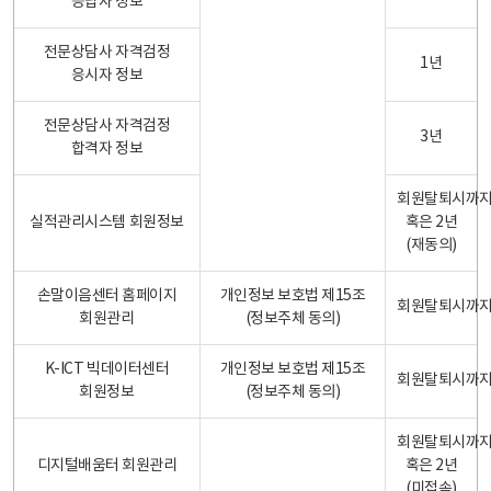
응답자 정보
전문상담사 자격검정
1년
응시자 정보
전문상담사 자격검정
3년
합격자 정보
회원탈퇴시까
실적관리시스템 회원정보
혹은 2년
(재동의)
손말이음센터 홈페이지
개인정보 보호법 제15조
회원탈퇴시까
회원관리
(정보주체 동의)
K-ICT 빅데이터센터
개인정보 보호법 제15조
회원탈퇴시까
회원정보
(정보주체 동의)
회원탈퇴시까
디지털배움터 회원관리
혹은 2년
(미접속)