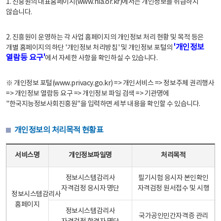
1. 진흥원의 대표홈페이지(www.nia.or.kr)에서는 개인정보를 취급하지
않습니다.
2. 진흥원이 운영하는 각 사업 홈페이지의 개인정보 처리 현황 및 목적 등은
'개인정보
개별 홈페이지의 하단 '개인정보 처리방침' 및 개인정보 포털의
열람등 요구'
에서 자세한 사항을 확인하실 수 있습니다.
※ 개인정보 포털(www.privacy.go.kr) => 개인서비스 => 정보주체 권리행사
=> 개인정보 열람등 요구 => 개인정보 파일 검색 => 기관명에
"한국지능정보사회진흥원"을 입력하면 세부 내용을 확인할 수 있습니다.
개인정보의 처리목적 현황표
개인정보의 처리목적 현황표 - 서비스명, 개인정보파일명, 처리목적으로 구성
서비스명
개인정보파일명
처리목적
정보시스템감리사
필기시험 응시자 본인확인
자격검정 응시자 명단
자격검정 원서접수 및 시행
정보시스템감리사
홈페이지
정보시스템감리사
국가공인민간자격증 관리