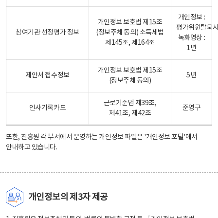
개인정보 :
개인정보 보호법 제15조
평가위원탈퇴
참여기관 선정평가 정보
(정보주체 동의) 소득세법
녹화영상 :
제145조, 제164조
1년
개인정보 보호법 제15조
제안서 접수정보
5년
(정보주체 동의)
근로기준법 제39조,
인사기록카드
준영구
제41조, 제42조
또한, 진흥원 각 부서에서 운영하는 개인정보 파일은
'개인정보 포털'
에서
안내하고 있습니다.
개인정보의 제3자 제공