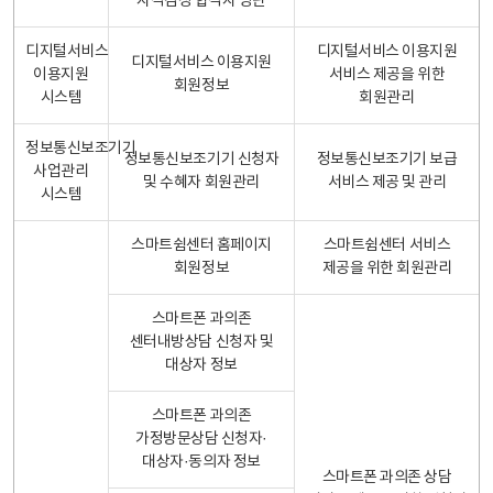
자격검정 합격자 명단
디지털서비스
디지털서비스 이용지원
디지털서비스 이용지원
이용지원
서비스 제공을 위한
회원정보
시스템
회원관리
정보통신보조기기
정보통신보조기기 신청자
정보통신보조기기 보급
사업관리
및 수혜자 회원관리
서비스 제공 및 관리
시스템
스마트쉼센터 홈페이지
스마트쉼센터 서비스
회원정보
제공을 위한 회원관리
스마트폰 과의존
센터내방상담 신청자 및
대상자 정보
스마트폰 과의존
가정방문상담 신청자·
대상자·동의자 정보
스마트폰 과의존 상담