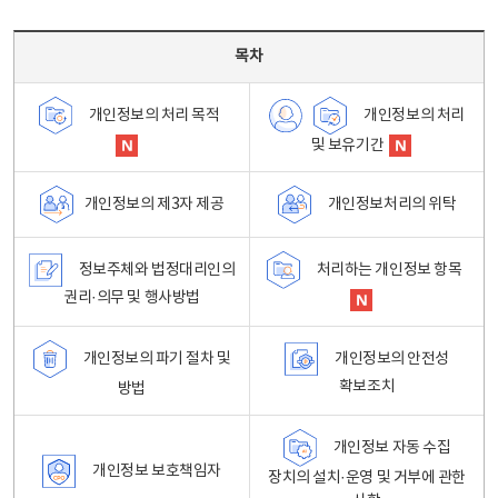
목차 - 개인정보 처리방침 목차를 나타내는표
목차
개인정보의 처리
개인정보의 처리 목적
및 보유기간
개인정보처리의 위탁
개인정보의 제3자 제공
정보주체와 법정대리인의
처리하는 개인정보 항목
권리·의무 및 행사방법
개인정보의 파기 절차 및
개인정보의 안전성
확보조치
방법
개인정보 자동 수집
개인정보 보호책임자
장치의 설치·운영 및 거부에 관한