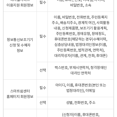
디지털서비스
이름, 휴대폰번호, 이메일, 아이디,
필수
이용지원 회원정보
비밀번호, 소속
이름, 비밀번호, 전화번호, 주민등록지
주소, 배송지주소, 경제적 여건, 사회활동
내용, 신청제품명, 보조기기 활용계획,
주민등록번호, 장애유형, 장애정도,
필수
휴대폰번호(해당하는 경우)수혜이력,
정보통신보조기기
심층상담내용, 법정대리인정보(이름,
신청 및 수혜자
주민등록번호, 법적관계, 연락처),
정보
대리작성자(이름, 관계, 전화, 휴대폰)
팩스번호, 부재시연락처, 청각장애인
선택
대리인 연락처
아이디, 이름, 휴대폰번호(본인 또는
필수
법정대리인), 이메일
스마트쉼센터
홈페이지 회원정보
선택
성별, 전화번호, 주소
(신청자)이름, 휴대폰번호,