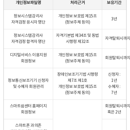
개인정보파일명
처리근거
보유기간
정보시스템감리사
개인정보 보호법 제15조
3년
자격검정 응시자 명단
(정보주체 등의)
정보시스템감리사
자격기본법 제34조 및 동법
자격탈퇴시까
자격검정 합격자 명단
시행령 제32조
디지털서비스 이용지원
개인정보 보호법 제15조
회원탈퇴시까
회원정보
(정보주체 동의)
장애인보조기기법 시행령
신청자 :
정보통신보조기기 신청자
제7조 제1호
1년
및 수혜자 회원관리
개인정보 보호법 제15조
수혜자 :
(정보주체 동의)
7년
스마트쉼센터 홈페이지
회원탈퇴시까
회원정보
혹은 2년
스마트폰 과의존