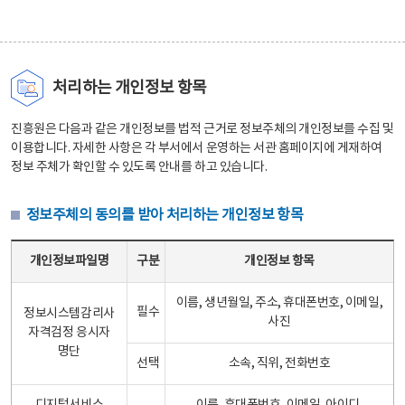
처리하는 개인정보 항목
진흥원은 다음과 같은 개인정보를 법적 근거로 정보주체의 개인정보를 수집 및
이용합니다. 자세한 사항은 각 부서에서 운영하는 서관 홈페이지에 게재하여
정보 주체가 확인할 수 있도록 안내를 하고 있습니다.
정보주체의 동의를 받아 처리하는 개인정보 항목
정보주체의 동의를 받아 처리하는 개인정보 항목 테이블 - 개인정보파일명, 구분, 개인정보 항목으로 구성
개인정보파일명
구분
개인정보 항목
이름, 생년월일, 주소, 휴대폰번호, 이메일,
필수
정보시스템감리사
사진
자격검정 응시자
명단
선택
소속, 직위, 전화번호