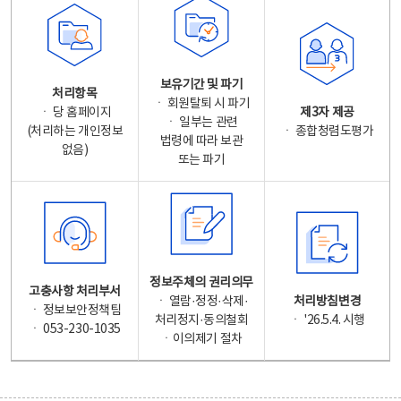
보유기간 및 파기
처리항목
ㆍ 회원탈퇴 시 파기
ㆍ 당 홈페이지
제3자 제공
ㆍ 일부는 관련
(처리하는 개인정보
ㆍ 종합청렴도평가
법령에 따라 보관
없음)
또는 파기
정보주체의 권리의무
고충사항 처리부서
ㆍ 열람·정정·삭제·
처리방침변경
ㆍ 정보보안정책팀
처리정지·동의철회
ㆍ '26.5.4. 시행
ㆍ 053-230-1035
ㆍ이의제기 절차