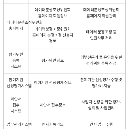
데이터분쟁조정위원회
데이터분쟁조정위원회
홈페이지 회원정보
홈페이지 회원관리
데이터분쟁조정위원회
홈페이지
데이터분쟁조정위원회
데이터 분쟁조정 등
홈페이지 분쟁조정 신청자
민원사무 처리
정보
평가위원
외부전문가 풀 운영을 위한
등록
평가위원 정보
평가위원 등록 신청
시스템
참여기관
참여기관 선정평가 수행 및
참여기관 선정평가 정보
선정평가시스템
평가비 지급
제안서
사업자 선정을 위한 평가·
접수
제안서 접수정보
심의 및 사업관리
시스템
업무관리시스템
인사기록카드
인사 업무 수행