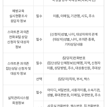
학생일 경우 학제정보(학교/학년)
예방교육
실시현황조사
필수
이름, 이메일, 기관명, 시도, 주소
응답자 정보
스마트폰 과의존
(신청자)성별, 나이, 대상자와의 관계
전화포털 상담
필수
(대상자)성별, 나이, 과의존 종류,
신청자 및 대상자
기타상담내용
정보
(담당자)전화번호
필수
(집단상담 단체정보)단체명, 지역, 신청자
스마트폰 과의존
이름, 상담방법, 주소, 대상총인원, 주대상
집단상담 신청자 및
대상자 정보
선택
(담당자)직위, 부서, 팩스
아이디, 비밀번호, 사용자이름, 소속기관,
필수
성별, 휴대폰번호, 이메일, 우편번호, 주소
실적관리시스템
회원정보
사무실 전화번호, 팩스번호, 집 전화번호,