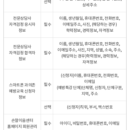
선택
상세주소
전문상담사
이름, 생년월일, 휴대폰번호, 전화번호,
자격검정 응시자
필수
이메일주소, 사진, (해당하는 경우)
정보
학력정보, 경력정보, 자격정보
이름, 생년월일, 휴대폰번호, 전화번호,
전문상담사
이메일주소, 사진, 지역, 성별, 소속, 주소,
자격검정 합격자
필수
(해당하는 경우)학력정보, 경력정보,
정보
자격정보
(신청자)이름, 휴대폰번호, 전화번호,
이메일
필수
스마트폰 과의존
(예방특강 단체)단체명, 신청자, 단체구분,
예방교육 신청자
지역, 주소
정보
선택
(신청자)직위, 부서, 팩스번호
손말이음센터
필수
아이디, 비밀번호, 휴대폰번호, 이메일
홈페이지 회원관리