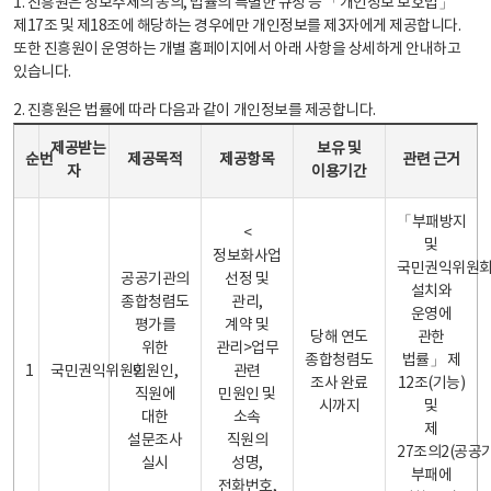
1. 진흥원은 정보주체의 동의, 법률의 특별한 규정 등 「개인정보 보호법」
제17조 및 제18조에 해당하는 경우에만 개인정보를 제3자에게 제공합니다.
또한 진흥원이 운영하는 개별 홈페이지에서 아래 사항을 상세하게 안내하고
있습니다.
2. 진흥원은 법률에 따라 다음과 같이 개인정보를 제공합니다.
개인정보 제공 안내표 - 순번, 제공받는자, 제공목적, 제공항목, 보유 및 이용기간 관련 근거로 구성
제공받는
보유 및
순번
제공목적
제공항목
관련 근거
자
이용기간
「부패방지
<
및
정보화사업
국민권익위원
공공기관의
선정 및
설치와
종합청렴도
관리,
운영에
평가를
계약 및
당해 연도
관한
위한
관리>업무
종합청렴도
법률」 제
1
국민권익위원회
민원인,
관련
조사 완료
12조(기능)
직원에
민원인 및
시까지
및
대한
소속
제
설문조사
직원의
27조의2(공공
실시
성명,
부패에
전화번호,