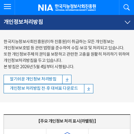
본문
전체메뉴
전체메뉴 열기
검
한국지능정보사회진흥원
바로가기
바로가기
개인정보처리방침
한국지능정보사회진흥원(이하 진흥원)이 취급하는 모든 개인정보는
개인정보보호법 등 관련 법령을 준수하여 수집·보유 및 처리되고 있습니다.
또한 개인정보주체의 권익을 보장하고 관련한 고충을 원활히 처리하기 위하여
개인정보처리방침을 두고 있습니다.
본 방침은 2026년 5월 4일부터 시행됩니다.
알기쉬운 개인정보 처리방침
개인정보 처리방침 전·후 대비표 다운로드
주요 개인정보 처리 표시(라벨링) - 주요 개인정보 처리 표시를 나타내는표
【주요 개인정보 처리 표시(라벨링)】