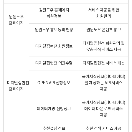
원윈도우 홈페이지
서비스 제공을 위한
회원정보
회원관리
원윈도우
홈페이지
원윈도우 홍보동의 현황
원윈도우 콘텐츠 홍보
디지털집현전 회원관리 및
디지털집현전 회원정보
맞춤지식 서비스 제공
디지털집현전 의견수렴
디지털집현전 서비스 개선
국가지식정보(메타데이터)
디지털집현전
OPEN API 신청정보
를 제공하는 API 서비스
홈페이지
제공
국가지식정보(메타데이터)
데이터개방 신청정보
데이터 다운로드 서비스
제공
추천설정 정보
추천 검색 서비스 제공