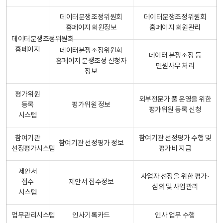
데이터분쟁조정위원회
데이터분쟁조정위원회
홈페이지 회원정보
홈페이지 회원관리
데이터분쟁조정위원회
홈페이지
데이터분쟁조정위원회
데이터 분쟁조정 등
홈페이지 분쟁조정 신청자
민원사무 처리
정보
평가위원
외부전문가 풀 운영을 위한
등록
평가위원 정보
평가위원 등록 신청
시스템
참여기관
참여기관 선정평가 수행 및
참여기관 선정평가 정보
선정평가시스템
평가비 지급
제안서
사업자 선정을 위한 평가·
접수
제안서 접수정보
심의 및 사업관리
시스템
업무관리시스템
인사기록카드
인사 업무 수행