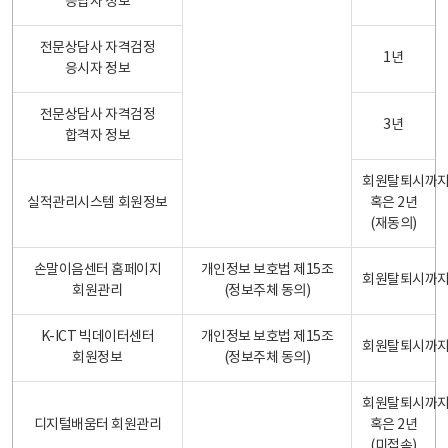
응답자 정보
전문상담사 자격검정
1년
응시자 정보
전문상담사 자격검정
3년
합격자 정보
회원탈퇴시까
실적관리시스템 회원정보
혹은 2년
(재동의)
손말이음센터 홈페이지
개인정보 보호법 제15조
회원탈퇴시까
회원관리
(정보주체 동의)
K-ICT 빅데이터센터
개인정보 보호법 제15조
회원탈퇴시까
회원정보
(정보주체 동의)
회원탈퇴시까
디지털배움터 회원관리
혹은 2년
(미접속)