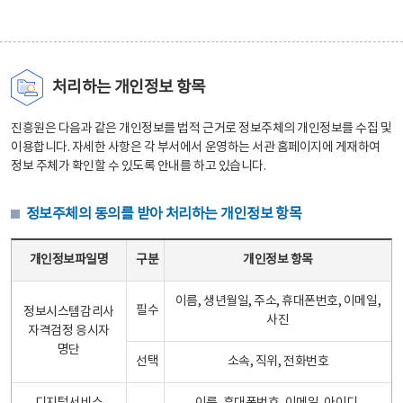
처리하는 개인정보 항목
진흥원은 다음과 같은 개인정보를 법적 근거로 정보주체의 개인정보를 수집 및
이용합니다. 자세한 사항은 각 부서에서 운영하는 서관 홈페이지에 게재하여
정보 주체가 확인할 수 있도록 안내를 하고 있습니다.
정보주체의 동의를 받아 처리하는 개인정보 항목
정보주체의 동의를 받아 처리하는 개인정보 항목 테이블 - 개인정보파일명, 구분, 개인정보 항목으로 구성
개인정보파일명
구분
개인정보 항목
이름, 생년월일, 주소, 휴대폰번호, 이메일,
필수
정보시스템감리사
사진
자격검정 응시자
명단
선택
소속, 직위, 전화번호