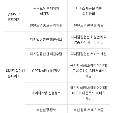
원윈도우 홈페이지
서비스 제공을 위한
회원정보
회원관리
원윈도우
홈페이지
원윈도우 홍보동의 현황
원윈도우 콘텐츠 홍보
디지털집현전 회원관리 및
디지털집현전 회원정보
맞춤지식 서비스 제공
디지털집현전 의견수렴
디지털집현전 서비스 개선
국가지식정보(메타데이터)
디지털집현전
OPEN API 신청정보
를 제공하는 API 서비스
홈페이지
제공
국가지식정보(메타데이터)
데이터개방 신청정보
데이터 다운로드 서비스
제공
추천설정 정보
추천 검색 서비스 제공