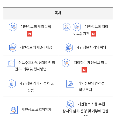
목차 - 개인정보 처리방침 목차를 나타내는표
목차
개인정보의 처리
개인정보의 처리 목적
및 보유기간
개인정보처리의 위탁
개인정보의 제3자 제공
정보주체와 법정대리인의
처리하는 개인정보 항목
권리·의무 및 행사방법
개인정보의 파기 절차 및
개인정보의 안전성
확보조치
방법
개인정보 자동 수집
개인정보 보호책임자
장치의 설치·운영 및 거부에 관한