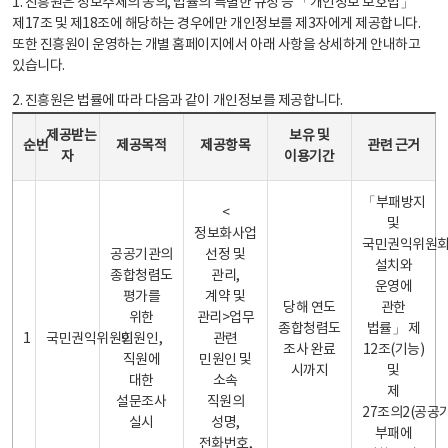
1. 진흥원은 정보주체의 동의, 법률의 특별한 규정 등 「개인정보 보호법」
제17조 및 제18조에 해당하는 경우에만 개인정보를 제3자에게 제공합니다.
또한 진흥원이 운영하는 개별 홈페이지에서 아래 사항을 상세하게 안내하고
있습니다.
2. 진흥원은 법률에 따라 다음과 같이 개인정보를 제공합니다.
개인정보 제공 안내표 - 순번, 제공받는자, 제공목적, 제공항목, 보유 및 이용기간 관련 근거로 구성
제공받는
보유 및
순번
제공목적
제공항목
관련 근거
자
이용기간
「부패방지
<
및
정보화사업
국민권익위원
공공기관의
선정 및
설치와
종합청렴도
관리,
운영에
평가를
계약 및
당해 연도
관한
위한
관리>업무
종합청렴도
법률」 제
1
국민권익위원회
민원인,
관련
조사 완료
12조(기능)
직원에
민원인 및
시까지
및
대한
소속
제
설문조사
직원의
27조의2(공공
실시
성명,
부패에
전화번호,