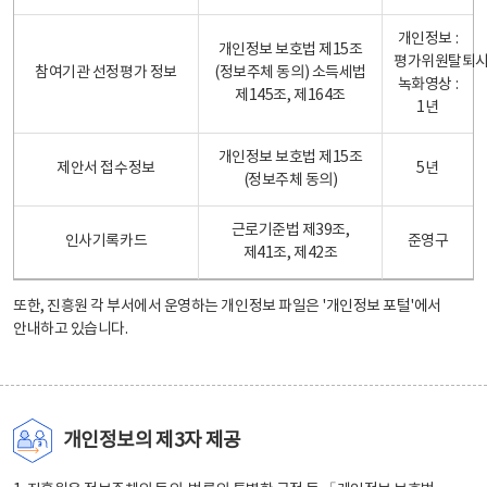
개인정보 :
개인정보 보호법 제15조
평가위원탈퇴
참여기관 선정평가 정보
(정보주체 동의) 소득세법
녹화영상 :
제145조, 제164조
1년
개인정보 보호법 제15조
제안서 접수정보
5년
(정보주체 동의)
근로기준법 제39조,
인사기록카드
준영구
제41조, 제42조
또한, 진흥원 각 부서에서 운영하는 개인정보 파일은
'개인정보 포털'
에서
안내하고 있습니다.
개인정보의 제3자 제공