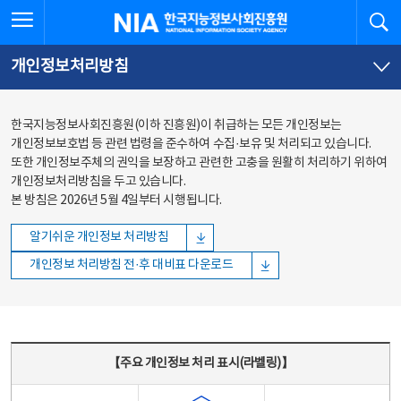
본문
전체메뉴
전체메뉴 열기
검
한국지능정보사회진흥원
바로가기
바로가기
개인정보처리방침
한국지능정보사회진흥원(이하 진흥원)이 취급하는 모든 개인정보는
개인정보보호법 등 관련 법령을 준수하여 수집·보유 및 처리되고 있습니다.
또한 개인정보주체의 권익을 보장하고 관련한 고충을 원활히 처리하기 위하여
개인정보처리방침을 두고 있습니다.
본 방침은 2026년 5월 4일부터 시행됩니다.
알기쉬운 개인정보 처리방침
개인정보 처리방침 전·후 대비표 다운로드
주요 개인정보 처리 표시(라벨링) - 주요 개인정보 처리 표시를 나타내는표
【주요 개인정보 처리 표시(라벨링)】