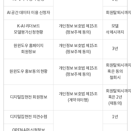
AI 공간 데이터 이용 신청자
회원탈퇴시까
K-AI 리더보드
개인정보 보호법 제15조
모델
모델평가신청현황
(정보주체 동의)
삭제시까지
원윈도우 홈페이지
개인정보 보호법 제15조
3년
회원정보
(정보주체 동의)
회원탈퇴시까
개인정보 보호법 제15조
원윈도우 홍보동의 현황
혹은 동의
(정보주체 동의)
철회시
회원탈퇴시까
개인정보 보호법 제15조
디지털집현전 회원정보
혹은 2년
(계약의이행)
(재동의)
디지털집현전 의견수렴
1년
OPEN API 신청정보