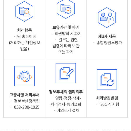
보유기간 및 파기
처리항목
ㆍ 회원탈퇴 시 파기
ㆍ 당 홈페이지
제3자 제공
ㆍ 일부는 관련
(처리하는 개인정보
ㆍ 종합청렴도평가
법령에 따라 보관
없음)
또는 파기
정보주체의 권리의무
고충사항 처리부서
ㆍ 열람·정정·삭제·
처리방침변경
ㆍ 정보보안정책팀
처리정지·동의철회
ㆍ '26.5.4. 시행
ㆍ 053-230-1035
ㆍ이의제기 절차