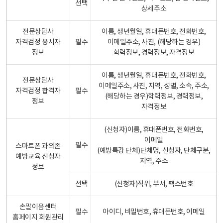
선택
상세주소
전문상담사
이름, 생년월일, 휴대폰번호, 전화번호,
자격검정 응시자
필수
이메일주소, 사진, (해당하는 경우)
정보
학력정보, 경력정보, 자격정보
이름, 생년월일, 휴대폰번호, 전화번호,
전문상담사
이메일주소, 사진, 지역, 성별, 소속, 주소,
자격검정 합격자
필수
(해당하는 경우)학력정보, 경력정보,
정보
자격정보
(신청자)이름, 휴대폰번호, 전화번호,
이메일
필수
스마트폰 과의존
(예방특강 단체)단체명, 신청자, 단체구분,
예방교육 신청자
지역, 주소
정보
선택
(신청자)직위, 부서, 팩스번호
손말이음센터
필수
아이디, 비밀번호, 휴대폰번호, 이메일
홈페이지 회원관리