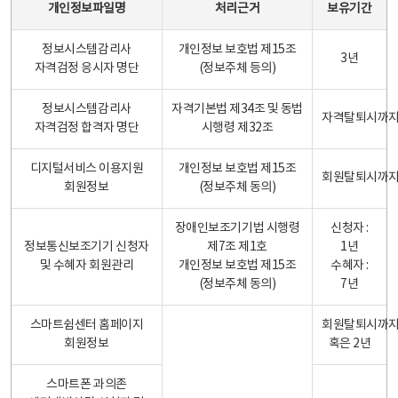
개인정보파일명
처리근거
보유기간
정보시스템감리사
개인정보 보호법 제15조
3년
자격검정 응시자 명단
(정보주체 등의)
정보시스템감리사
자격기본법 제34조 및 동법
자격탈퇴시까
자격검정 합격자 명단
시행령 제32조
디지털서비스 이용지원
개인정보 보호법 제15조
회원탈퇴시까
회원정보
(정보주체 동의)
장애인보조기기법 시행령
신청자 :
정보통신보조기기 신청자
제7조 제1호
1년
및 수혜자 회원관리
개인정보 보호법 제15조
수혜자 :
(정보주체 동의)
7년
스마트쉼센터 홈페이지
회원탈퇴시까
회원정보
혹은 2년
스마트폰 과의존