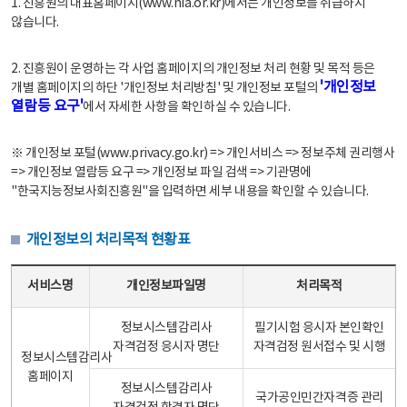
1. 진흥원의 대표홈페이지(www.nia.or.kr)에서는 개인정보를 취급하지
않습니다.
2. 진흥원이 운영하는 각 사업 홈페이지의 개인정보 처리 현황 및 목적 등은
'개인정보
개별 홈페이지의 하단 '개인정보 처리방침' 및 개인정보 포털의
열람등 요구'
에서 자세한 사항을 확인하실 수 있습니다.
※ 개인정보 포털(www.privacy.go.kr) => 개인서비스 => 정보주체 권리행사
=> 개인정보 열람등 요구 => 개인정보 파일 검색 => 기관명에
"한국지능정보사회진흥원"을 입력하면 세부 내용을 확인할 수 있습니다.
개인정보의 처리목적 현황표
개인정보의 처리목적 현황표 - 서비스명, 개인정보파일명, 처리목적으로 구성
서비스명
개인정보파일명
처리목적
정보시스템감리사
필기시험 응시자 본인확인
자격검정 응시자 명단
자격검정 원서접수 및 시행
정보시스템감리사
홈페이지
정보시스템감리사
국가공인민간자격증 관리