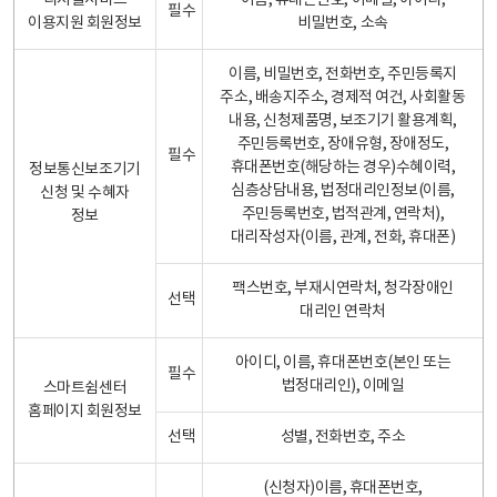
디지털서비스
이름, 휴대폰번호, 이메일, 아이디,
필수
이용지원 회원정보
비밀번호, 소속
이름, 비밀번호, 전화번호, 주민등록지
주소, 배송지주소, 경제적 여건, 사회활동
내용, 신청제품명, 보조기기 활용계획,
주민등록번호, 장애유형, 장애정도,
필수
휴대폰번호(해당하는 경우)수혜이력,
정보통신보조기기
심층상담내용, 법정대리인정보(이름,
신청 및 수혜자
주민등록번호, 법적관계, 연락처),
정보
대리작성자(이름, 관계, 전화, 휴대폰)
팩스번호, 부재시연락처, 청각장애인
선택
대리인 연락처
아이디, 이름, 휴대폰번호(본인 또는
필수
법정대리인), 이메일
스마트쉼센터
홈페이지 회원정보
선택
성별, 전화번호, 주소
(신청자)이름, 휴대폰번호,