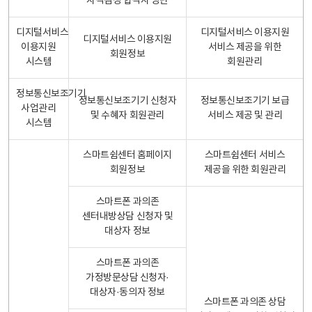
자격검정 합격자 명단
디지털서비스
디지털서비스 이용지원
디지털서비스 이용지원
이용지원
서비스 제공을 위한
회원정보
시스템
회원관리
정보통신보조기기
정보통신보조기기 신청자
정보통신보조기기 보급
사업관리
및 수혜자 회원관리
서비스 제공 및 관리
시스템
스마트쉼센터 홈페이지
스마트쉼센터 서비스
회원정보
제공을 위한 회원관리
스마트폰 과의존
센터내방상담 신청자 및
대상자 정보
스마트폰 과의존
가정방문상담 신청자·
대상자·동의자 정보
스마트폰 과의존 상담