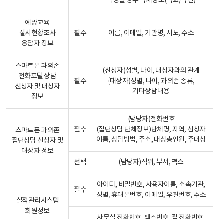
학생일 경우 학제정보(학교/학년)
예방교육
실시현황조사
필수
이름, 이메일, 기관명, 시도, 주소
응답자 정보
스마트폰 과의존
(신청자)성별, 나이, 대상자와의 관계
전화포털 상담
필수
(대상자)성별, 나이, 과의존 종류,
신청자 및 대상자
기타상담내용
정보
(담당자)전화번호
필수
(집단상담 단체정보)단체명, 지역, 신청자
스마트폰 과의존
이름, 상담방법, 주소, 대상총인원, 주대상
집단상담 신청자 및
대상자 정보
선택
(담당자)직위, 부서, 팩스
아이디, 비밀번호, 사용자이름, 소속기관,
필수
성별, 휴대폰번호, 이메일, 우편번호, 주소
실적관리시스템
회원정보
사무실 전화번호, 팩스번호, 집 전화번호,