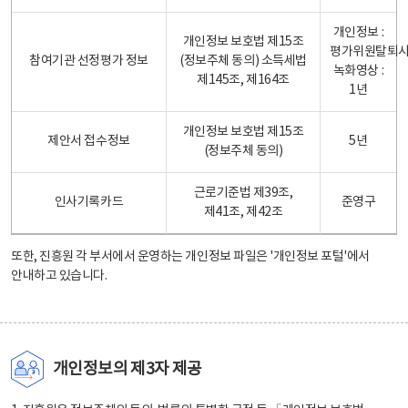
개인정보 :
개인정보 보호법 제15조
평가위원탈퇴
참여기관 선정평가 정보
(정보주체 동의) 소득세법
녹화영상 :
제145조, 제164조
1년
개인정보 보호법 제15조
제안서 접수정보
5년
(정보주체 동의)
근로기준법 제39조,
인사기록카드
준영구
제41조, 제42조
또한, 진흥원 각 부서에서 운영하는 개인정보 파일은
'개인정보 포털'
에서
안내하고 있습니다.
개인정보의 제3자 제공