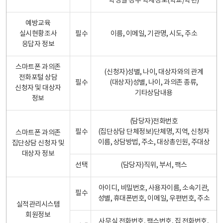
학생일 경우 학제정보(학교/학년)
예방교육
실시현황조사
필수
이름, 이메일, 기관명, 시도, 주소
응답자 정보
스마트폰 과의존
(신청자)성별, 나이, 대상자와의 관계
전화포털 상담
필수
(대상자)성별, 나이, 과의존 종류,
신청자 및 대상자
기타상담내용
정보
(담당자)전화번호
필수
(집단상담 단체정보)단체명, 지역, 신청자
스마트폰 과의존
이름, 상담방법, 주소, 대상총인원, 주대상
집단상담 신청자 및
대상자 정보
선택
(담당자)직위, 부서, 팩스
아이디, 비밀번호, 사용자이름, 소속기관,
필수
성별, 휴대폰번호, 이메일, 우편번호, 주소
실적관리시스템
회원정보
사무실 전화번호, 팩스번호, 집 전화번호,