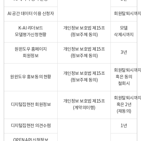
AI 공간 데이터 이용 신청자
회원탈퇴시까
K-AI 리더보드
개인정보 보호법 제15조
모델
모델평가신청현황
(정보주체 동의)
삭제시까지
원윈도우 홈페이지
개인정보 보호법 제15조
3년
회원정보
(정보주체 동의)
회원탈퇴시까
개인정보 보호법 제15조
원윈도우 홍보동의 현황
혹은 동의
(정보주체 동의)
철회시
회원탈퇴시까
개인정보 보호법 제15조
디지털집현전 회원정보
혹은 2년
(계약의이행)
(재동의)
디지털집현전 의견수렴
1년
OPEN API 신청정보