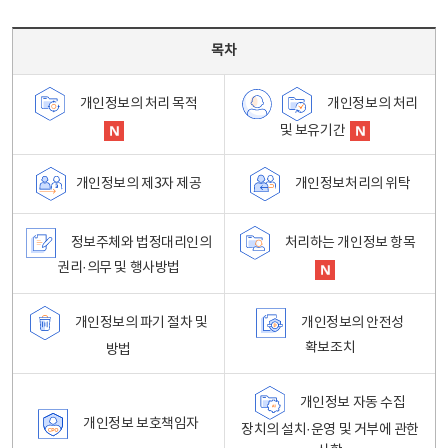
목차 - 개인정보 처리방침 목차를 나타내는표
목차
개인정보의 처리
개인정보의 처리 목적
및 보유기간
개인정보처리의 위탁
개인정보의 제3자 제공
정보주체와 법정대리인의
처리하는 개인정보 항목
권리·의무 및 행사방법
개인정보의 파기 절차 및
개인정보의 안전성
확보조치
방법
개인정보 자동 수집
개인정보 보호책임자
장치의 설치·운영 및 거부에 관한