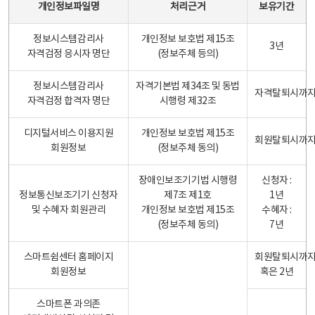
개인정보파일명
처리근거
보유기간
정보시스템감리사
개인정보 보호법 제15조
3년
자격검정 응시자 명단
(정보주체 등의)
정보시스템감리사
자격기본법 제34조 및 동법
자격탈퇴시까
자격검정 합격자 명단
시행령 제32조
디지털서비스 이용지원
개인정보 보호법 제15조
회원탈퇴시까
회원정보
(정보주체 동의)
장애인보조기기법 시행령
신청자 :
정보통신보조기기 신청자
제7조 제1호
1년
및 수혜자 회원관리
개인정보 보호법 제15조
수혜자 :
(정보주체 동의)
7년
스마트쉼센터 홈페이지
회원탈퇴시까
회원정보
혹은 2년
스마트폰 과의존