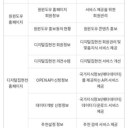
원윈도우 홈페이지
서비스 제공을 위한
회원정보
회원관리
원윈도우
홈페이지
원윈도우 홍보동의 현황
원윈도우 콘텐츠 홍보
디지털집현전 회원관리 및
디지털집현전 회원정보
맞춤지식 서비스 제공
디지털집현전 의견수렴
디지털집현전 서비스 개선
국가지식정보(메타데이터)
디지털집현전
OPEN API 신청정보
를 제공하는 API 서비스
홈페이지
제공
국가지식정보(메타데이터)
데이터개방 신청정보
데이터 다운로드 서비스
제공
추천설정 정보
추천 검색 서비스 제공