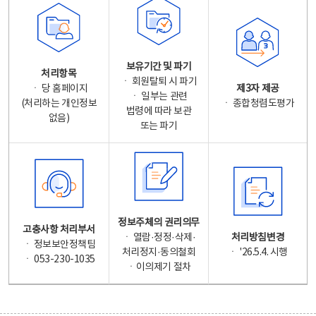
보유기간 및 파기
처리항목
ㆍ 회원탈퇴 시 파기
ㆍ 당 홈페이지
제3자 제공
ㆍ 일부는 관련
(처리하는 개인정보
ㆍ 종합청렴도평가
법령에 따라 보관
없음)
또는 파기
정보주체의 권리의무
고충사항 처리부서
ㆍ 열람·정정·삭제·
처리방침변경
ㆍ 정보보안정책팀
처리정지·동의철회
ㆍ '26.5.4. 시행
ㆍ 053-230-1035
ㆍ이의제기 절차