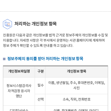
처리하는 개인정보 항목
진흥원은 다음과 같은 개인정보를 법적 근거로 정보주체의 개인정보를 수집 및
이용합니다. 자세한 사항은 각 부서에서 운영하는 서관 홈페이지에 게재하여
정보 주체가 확인할 수 있도록 안내를 하고 있습니다.
정보주체의 동의를 받아 처리하는 개인정보 항목
정보주체의 동의를 받아 처리하는 개인정보 항목 테이블 - 개인정보파일명, 구분, 개인정보 항목으로 구성
개인정보파일명
구분
개인정보 항목
이름, 생년월일, 주소, 휴대폰번호, 이메일,
필수
정보시스템감리사
사진
자격검정 응시자
명단
선택
소속, 직위, 전화번호