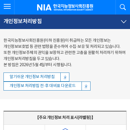
본문
전체메뉴
전체메뉴 열기
검
한국지능정보사회진흥원
바로가기
바로가기
개인정보처리방침
한국지능정보사회진흥원(이하 진흥원)이 취급하는 모든 개인정보는
개인정보보호법 등 관련 법령을 준수하여 수집·보유 및 처리되고 있습니다.
또한 개인정보주체의 권익을 보장하고 관련한 고충을 원활히 처리하기 위하여
개인정보처리방침을 두고 있습니다.
본 방침은 2026년 5월 4일부터 시행됩니다.
알기쉬운 개인정보 처리방침
개인정보 처리방침 전·후 대비표 다운로드
주요 개인정보 처리 표시(라벨링) - 주요 개인정보 처리 표시를 나타내는표
【주요 개인정보 처리 표시(라벨링)】