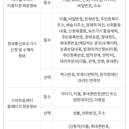
디지털서비스
이름, 휴대폰번호, 이메일, 아이디,
필수
이용지원 회원정보
비밀번호, 소속
이름, 비밀번호, 전화번호, 주민등록지
주소, 배송지주소, 경제적 여건, 사회활동
내용, 신청제품명, 보조기기 활용계획,
주민등록번호, 장애유형, 장애정도,
필수
휴대폰번호(해당하는 경우)수혜이력,
정보통신보조기기
심층상담내용, 법정대리인정보(이름,
신청 및 수혜자
주민등록번호, 법적관계, 연락처),
정보
대리작성자(이름, 관계, 전화, 휴대폰)
팩스번호, 부재시연락처, 청각장애인
선택
대리인 연락처
아이디, 이름, 휴대폰번호(본인 또는
필수
법정대리인), 이메일
스마트쉼센터
홈페이지 회원정보
선택
성별, 전화번호, 주소
(신청자)이름, 휴대폰번호,