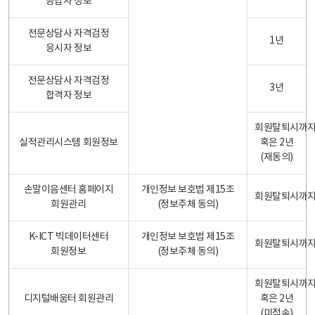
응답자 정보
전문상담사 자격검정
1년
응시자 정보
전문상담사 자격검정
3년
합격자 정보
회원탈퇴시까
실적관리시스템 회원정보
혹은 2년
(재동의)
손말이음센터 홈페이지
개인정보 보호법 제15조
회원탈퇴시까
회원관리
(정보주체 동의)
K-ICT 빅데이터센터
개인정보 보호법 제15조
회원탈퇴시까
회원정보
(정보주체 동의)
회원탈퇴시까
디지털배움터 회원관리
혹은 2년
(미접속)