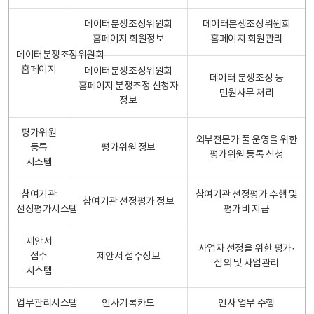
데이터분쟁조정위원회
데이터분쟁조정위원회
홈페이지 회원정보
홈페이지 회원관리
데이터분쟁조정위원회
홈페이지
데이터분쟁조정위원회
데이터 분쟁조정 등
홈페이지 분쟁조정 신청자
민원사무 처리
정보
평가위원
외부전문가 풀 운영을 위한
등록
평가위원 정보
평가위원 등록 신청
시스템
참여기관
참여기관 선정평가 수행 및
참여기관 선정평가 정보
선정평가시스템
평가비 지급
제안서
사업자 선정을 위한 평가·
접수
제안서 접수정보
심의 및 사업관리
시스템
업무관리시스템
인사기록카드
인사 업무 수행