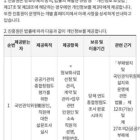
1. 진흥원은 정보주체의 동의, 법률의 특별한 규정 등 「개인정보 보호법」
제17조 및 제18조에 해당하는 경우에만 개인정보를 제3자에게 제공합니다.
또한 진흥원이 운영하는 개별 홈페이지에서 아래 사항을 상세하게 안내하고
있습니다.
2. 진흥원은 법률에 따라 다음과 같이 개인정보를 제공합니다.
개인정보 제공 안내표 - 순번, 제공받는자, 제공목적, 제공항목, 보유 및 이용기간 관련 근거로 구성
제공받는
보유 및
순번
제공목적
제공항목
관련 근거
자
이용기간
「부패방지
<
및
정보화사업
국민권익위원
공공기관의
선정 및
설치와
종합청렴도
관리,
운영에
평가를
계약 및
당해 연도
관한
위한
관리>업무
종합청렴도
법률」 제
1
국민권익위원회
민원인,
관련
조사 완료
12조(기능)
직원에
민원인 및
시까지
및
대한
소속
제
설문조사
직원의
27조의2(공공
실시
성명,
부패에
전화번호,