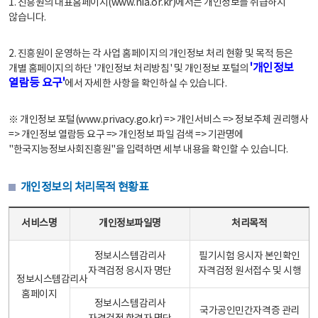
1. 진흥원의 대표홈페이지(www.nia.or.kr)에서는 개인정보를 취급하지
않습니다.
2. 진흥원이 운영하는 각 사업 홈페이지의 개인정보 처리 현황 및 목적 등은
'개인정보
개별 홈페이지의 하단 '개인정보 처리방침' 및 개인정보 포털의
열람등 요구'
에서 자세한 사항을 확인하실 수 있습니다.
※ 개인정보 포털(www.privacy.go.kr) => 개인서비스 => 정보주체 권리행사
=> 개인정보 열람등 요구 => 개인정보 파일 검색 => 기관명에
"한국지능정보사회진흥원"을 입력하면 세부 내용을 확인할 수 있습니다.
개인정보의 처리목적 현황표
개인정보의 처리목적 현황표 - 서비스명, 개인정보파일명, 처리목적으로 구성
서비스명
개인정보파일명
처리목적
정보시스템감리사
필기시험 응시자 본인확인
자격검정 응시자 명단
자격검정 원서접수 및 시행
정보시스템감리사
홈페이지
정보시스템감리사
국가공인민간자격증 관리