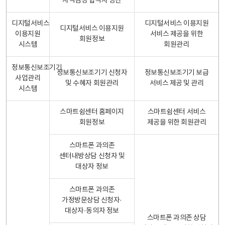
자격검정 합격자 명단
디지털서비스
디지털서비스 이용지원
디지털서비스 이용지원
이용지원
서비스 제공을 위한
회원정보
시스템
회원관리
정보통신보조기기
정보통신보조기기 신청자
정보통신보조기기 보급
사업관리
및 수혜자 회원관리
서비스 제공 및 관리
시스템
스마트쉼센터 홈페이지
스마트쉼센터 서비스
회원정보
제공을 위한 회원관리
스마트폰 과의존
센터내방상담 신청자 및
대상자 정보
스마트폰 과의존
가정방문상담 신청자·
대상자·동의자 정보
스마트폰 과의존 상담