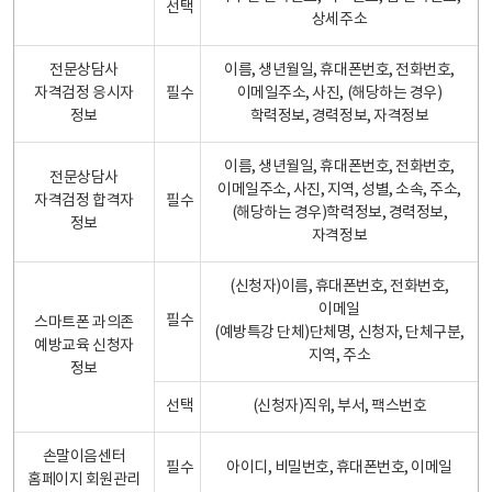
선택
상세주소
전문상담사
이름, 생년월일, 휴대폰번호, 전화번호,
자격검정 응시자
필수
이메일주소, 사진, (해당하는 경우)
정보
학력정보, 경력정보, 자격정보
이름, 생년월일, 휴대폰번호, 전화번호,
전문상담사
이메일주소, 사진, 지역, 성별, 소속, 주소,
자격검정 합격자
필수
(해당하는 경우)학력정보, 경력정보,
정보
자격정보
(신청자)이름, 휴대폰번호, 전화번호,
이메일
필수
스마트폰 과의존
(예방특강 단체)단체명, 신청자, 단체구분,
예방교육 신청자
지역, 주소
정보
선택
(신청자)직위, 부서, 팩스번호
손말이음센터
필수
아이디, 비밀번호, 휴대폰번호, 이메일
홈페이지 회원관리