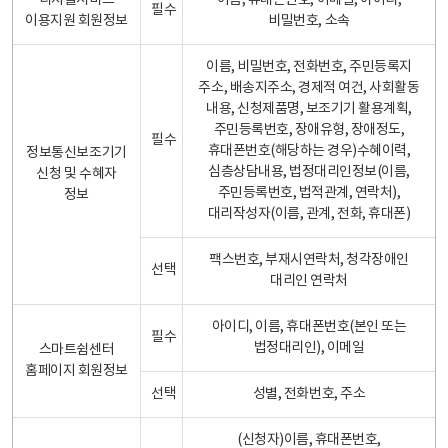
디지털서비스
이름, 휴대폰번호, 이메일, 아이디,
필수
이용지원 회원정보
비밀번호, 소속
이름, 비밀번호, 전화번호, 주민등록지
주소, 배송지주소, 경제적 여건, 사회활동
내용, 신청제품명, 보조기기 활용계획,
주민등록번호, 장애유형, 장애정도,
필수
휴대폰번호(해당하는 경우)수혜이력,
정보통신보조기기
심층상담내용, 법정대리인정보(이름,
신청 및 수혜자
주민등록번호, 법적관계, 연락처),
정보
대리작성자(이름, 관계, 전화, 휴대폰)
팩스번호, 부재시연락처, 청각장애인
선택
대리인 연락처
아이디, 이름, 휴대폰번호(본인 또는
필수
법정대리인), 이메일
스마트쉼센터
홈페이지 회원정보
선택
성별, 전화번호, 주소
(신청자)이름, 휴대폰번호,