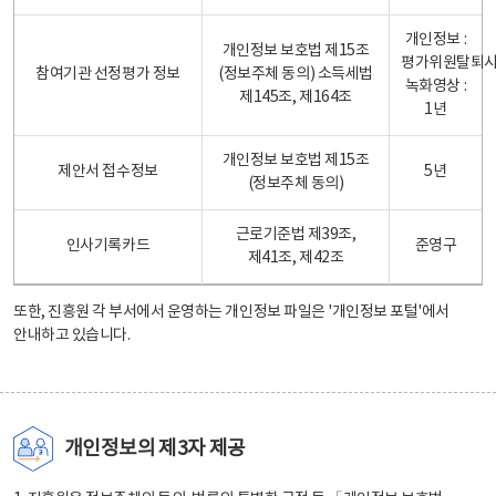
개인정보 :
개인정보 보호법 제15조
평가위원탈퇴
참여기관 선정평가 정보
(정보주체 동의) 소득세법
녹화영상 :
제145조, 제164조
1년
개인정보 보호법 제15조
제안서 접수정보
5년
(정보주체 동의)
근로기준법 제39조,
인사기록카드
준영구
제41조, 제42조
또한, 진흥원 각 부서에서 운영하는 개인정보 파일은
'개인정보 포털'
에서
안내하고 있습니다.
개인정보의 제3자 제공