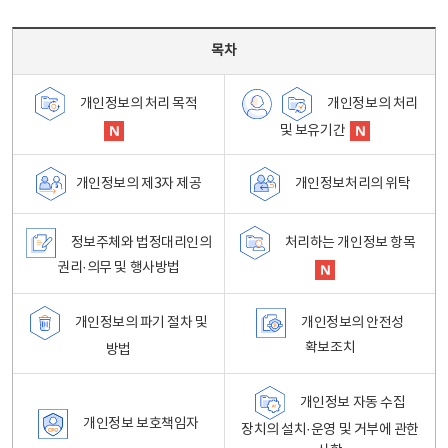
목차 - 개인정보 처리방침 목차를 나타내는표
목차
개인정보의 처리
개인정보의 처리 목적
및 보유기간
개인정보처리의 위탁
개인정보의 제3자 제공
정보주체와 법정대리인의
처리하는 개인정보 항목
권리·의무 및 행사방법
개인정보의 파기 절차 및
개인정보의 안전성
확보조치
방법
개인정보 자동 수집
개인정보 보호책임자
장치의 설치·운영 및 거부에 관한