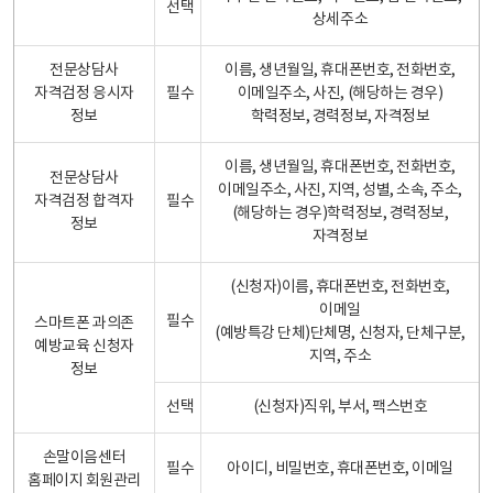
선택
상세주소
전문상담사
이름, 생년월일, 휴대폰번호, 전화번호,
자격검정 응시자
필수
이메일주소, 사진, (해당하는 경우)
정보
학력정보, 경력정보, 자격정보
이름, 생년월일, 휴대폰번호, 전화번호,
전문상담사
이메일주소, 사진, 지역, 성별, 소속, 주소,
자격검정 합격자
필수
(해당하는 경우)학력정보, 경력정보,
정보
자격정보
(신청자)이름, 휴대폰번호, 전화번호,
이메일
필수
스마트폰 과의존
(예방특강 단체)단체명, 신청자, 단체구분,
예방교육 신청자
지역, 주소
정보
선택
(신청자)직위, 부서, 팩스번호
손말이음센터
필수
아이디, 비밀번호, 휴대폰번호, 이메일
홈페이지 회원관리