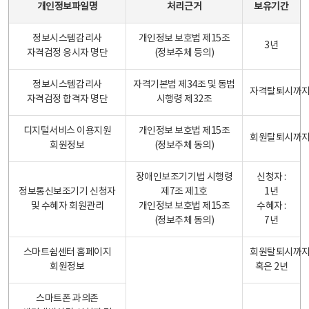
개인정보파일명
처리근거
보유기간
정보시스템감리사
개인정보 보호법 제15조
3년
자격검정 응시자 명단
(정보주체 등의)
정보시스템감리사
자격기본법 제34조 및 동법
자격탈퇴시까
자격검정 합격자 명단
시행령 제32조
디지털서비스 이용지원
개인정보 보호법 제15조
회원탈퇴시까
회원정보
(정보주체 동의)
장애인보조기기법 시행령
신청자 :
정보통신보조기기 신청자
제7조 제1호
1년
및 수혜자 회원관리
개인정보 보호법 제15조
수혜자 :
(정보주체 동의)
7년
스마트쉼센터 홈페이지
회원탈퇴시까
회원정보
혹은 2년
스마트폰 과의존