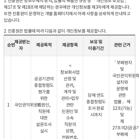
1. 진흥원은 정보주체의 동의, 법률의 특별한 규정 등 「개인정보 보호법」
제17조 및 제18조에 해당하는 경우에만 개인정보를 제3자에게 제공합니다.
또한 진흥원이 운영하는 개별 홈페이지에서 아래 사항을 상세하게 안내하고
있습니다.
2. 진흥원은 법률에 따라 다음과 같이 개인정보를 제공합니다.
개인정보 제공 안내표 - 순번, 제공받는자, 제공목적, 제공항목, 보유 및 이용기간 관련 근거로 구성
제공받는
보유 및
순번
제공목적
제공항목
관련 근거
자
이용기간
「부패방지
<
및
정보화사업
국민권익위원
공공기관의
선정 및
설치와
종합청렴도
관리,
운영에
평가를
계약 및
당해 연도
관한
위한
관리>업무
종합청렴도
법률」 제
1
국민권익위원회
민원인,
관련
조사 완료
12조(기능)
직원에
민원인 및
시까지
및
대한
소속
제
설문조사
직원의
27조의2(공공
실시
성명,
부패에
전화번호,