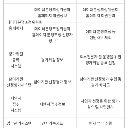
데이터분쟁조정위원회
데이터분쟁조정위원회
홈페이지 회원정보
홈페이지 회원관리
데이터분쟁조정위원회
홈페이지
데이터분쟁조정위원회
데이터 분쟁조정 등
홈페이지 분쟁조정 신청자
민원사무 처리
정보
평가위원
외부전문가 풀 운영을 위한
등록
평가위원 정보
평가위원 등록 신청
시스템
참여기관
참여기관 선정평가 수행 및
참여기관 선정평가 정보
선정평가시스템
평가비 지급
제안서
사업자 선정을 위한 평가·
접수
제안서 접수정보
심의 및 사업관리
시스템
업무관리시스템
인사기록카드
인사 업무 수행