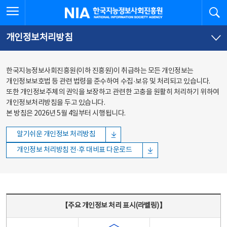
본문
전체메뉴
전체메뉴 열기
검
한국지능정보사회진흥원
바로가기
바로가기
개인정보처리방침
한국지능정보사회진흥원(이하 진흥원)이 취급하는 모든 개인정보는
개인정보보호법 등 관련 법령을 준수하여 수집·보유 및 처리되고 있습니다.
또한 개인정보주체의 권익을 보장하고 관련한 고충을 원활히 처리하기 위하여
개인정보처리방침을 두고 있습니다.
본 방침은 2026년 5월 4일부터 시행됩니다.
알기쉬운 개인정보 처리방침
개인정보 처리방침 전·후 대비표 다운로드
주요 개인정보 처리 표시(라벨링) - 주요 개인정보 처리 표시를 나타내는표
【주요 개인정보 처리 표시(라벨링)】