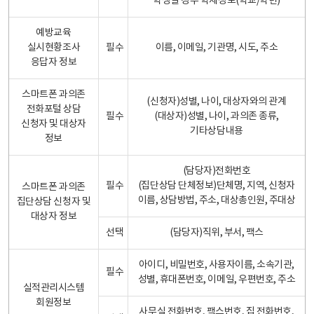
학생일 경우 학제정보(학교/학년)
예방교육
실시현황조사
필수
이름, 이메일, 기관명, 시도, 주소
응답자 정보
스마트폰 과의존
(신청자)성별, 나이, 대상자와의 관계
전화포털 상담
필수
(대상자)성별, 나이, 과의존 종류,
신청자 및 대상자
기타상담내용
정보
(담당자)전화번호
필수
(집단상담 단체정보)단체명, 지역, 신청자
스마트폰 과의존
이름, 상담방법, 주소, 대상총인원, 주대상
집단상담 신청자 및
대상자 정보
선택
(담당자)직위, 부서, 팩스
아이디, 비밀번호, 사용자이름, 소속기관,
필수
성별, 휴대폰번호, 이메일, 우편번호, 주소
실적관리시스템
회원정보
사무실 전화번호, 팩스번호, 집 전화번호,