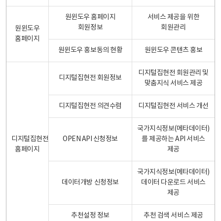
원윈도우 홈페이지
서비스 제공을 위한
회원정보
회원관리
원윈도우
홈페이지
원윈도우 홍보동의 현황
원윈도우 콘텐츠 홍보
디지털집현전 회원관리 및
디지털집현전 회원정보
맞춤지식 서비스 제공
디지털집현전 의견수렴
디지털집현전 서비스 개선
국가지식정보(메타데이터)
디지털집현전
OPEN API 신청정보
를 제공하는 API 서비스
홈페이지
제공
국가지식정보(메타데이터)
데이터개방 신청정보
데이터 다운로드 서비스
제공
추천설정 정보
추천 검색 서비스 제공