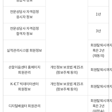
응답자 정보
전문상담사 자격검정
1년
응시자 정보
전문상담사 자격검정
3년
합격자 정보
회원탈퇴시까
실적관리시스템 회원정보
혹은 2년
(재동의)
손말이음센터 홈페이지
개인정보 보호법 제15조
회원탈퇴시까
회원관리
(정보주체 동의)
K-ICT 빅데이터센터
개인정보 보호법 제15조
회원탈퇴시까
회원정보
(정보주체 동의)
회원탈퇴시까
디지털배움터 회원관리
혹은 2년
(미접속)