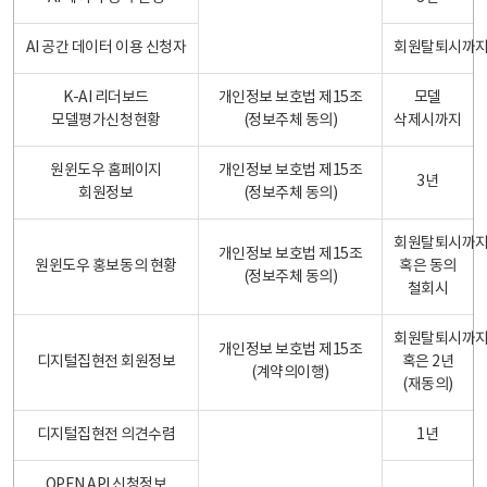
AI 공간 데이터 이용 신청자
회원탈퇴시까
K-AI 리더보드
개인정보 보호법 제15조
모델
모델평가신청현황
(정보주체 동의)
삭제시까지
원윈도우 홈페이지
개인정보 보호법 제15조
3년
회원정보
(정보주체 동의)
회원탈퇴시까
개인정보 보호법 제15조
원윈도우 홍보동의 현황
혹은 동의
(정보주체 동의)
철회시
회원탈퇴시까
개인정보 보호법 제15조
디지털집현전 회원정보
혹은 2년
(계약의이행)
(재동의)
디지털집현전 의견수렴
1년
OPEN API 신청정보