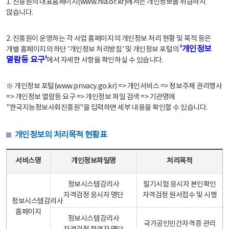
1. 진흥원의 대표홈페이지(www.nia.or.kr)에서는 개인정보를 취급하지
않습니다.
2. 진흥원이 운영하는 각 사업 홈페이지의 개인정보 처리 현황 및 목적 등은
'개인정보
개별 홈페이지의 하단 '개인정보 처리방침' 및 개인정보 포털의
열람등 요구'
에서 자세한 사항을 확인하실 수 있습니다.
※ 개인정보 포털(www.privacy.go.kr) => 개인서비스 => 정보주체 권리행사
=> 개인정보 열람등 요구 => 개인정보 파일 검색 => 기관명에
"한국지능정보사회진흥원"을 입력하면 세부 내용을 확인할 수 있습니다.
개인정보의 처리목적 현황표
개인정보의 처리목적 현황표 - 서비스명, 개인정보파일명, 처리목적으로 구성
서비스명
개인정보파일명
처리목적
정보시스템감리사
필기시험 응시자 본인확인
자격검정 응시자 명단
자격검정 원서접수 및 시행
정보시스템감리사
홈페이지
정보시스템감리사
국가공인민간자격증 관리