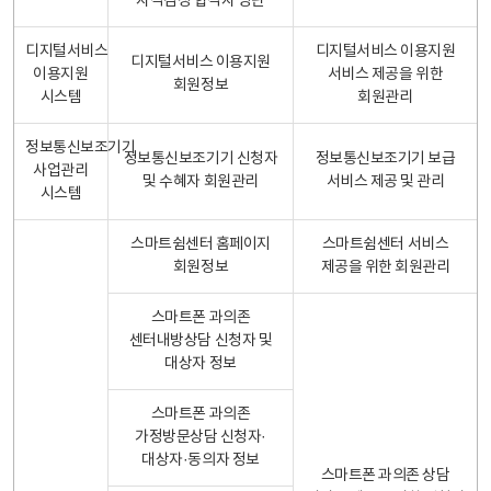
자격검정 합격자 명단
디지털서비스
디지털서비스 이용지원
디지털서비스 이용지원
이용지원
서비스 제공을 위한
회원정보
시스템
회원관리
정보통신보조기기
정보통신보조기기 신청자
정보통신보조기기 보급
사업관리
및 수혜자 회원관리
서비스 제공 및 관리
시스템
스마트쉼센터 홈페이지
스마트쉼센터 서비스
회원정보
제공을 위한 회원관리
스마트폰 과의존
센터내방상담 신청자 및
대상자 정보
스마트폰 과의존
가정방문상담 신청자·
대상자·동의자 정보
스마트폰 과의존 상담