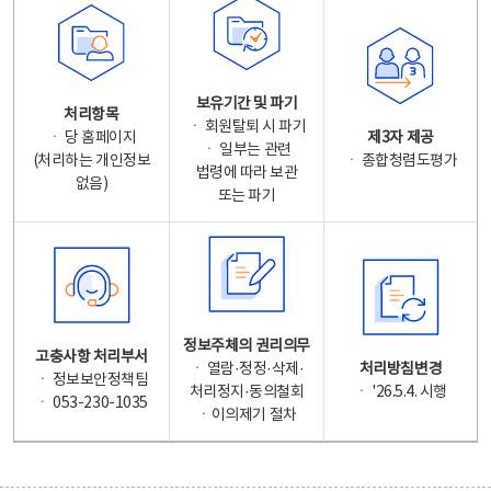
보유기간 및 파기
처리항목
ㆍ 회원탈퇴 시 파기
ㆍ 당 홈페이지
제3자 제공
ㆍ 일부는 관련
(처리하는 개인정보
ㆍ 종합청렴도평가
법령에 따라 보관
없음)
또는 파기
정보주체의 권리의무
고충사항 처리부서
ㆍ 열람·정정·삭제·
처리방침변경
ㆍ 정보보안정책팀
처리정지·동의철회
ㆍ '26.5.4. 시행
ㆍ 053-230-1035
ㆍ이의제기 절차