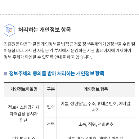
처리하는 개인정보 항목
진흥원은 다음과 같은 개인정보를 법적 근거로 정보주체의 개인정보를 수집 및
이용합니다. 자세한 사항은 각 부서에서 운영하는 서관 홈페이지에 게재하여
정보 주체가 확인할 수 있도록 안내를 하고 있습니다.
정보주체의 동의를 받아 처리하는 개인정보 항목
정보주체의 동의를 받아 처리하는 개인정보 항목 테이블 - 개인정보파일명, 구분, 개인정보 항목으로 구성
개인정보파일명
구분
개인정보 항목
이름, 생년월일, 주소, 휴대폰번호, 이메일,
필수
정보시스템감리사
사진
자격검정 응시자
명단
선택
소속, 직위, 전화번호