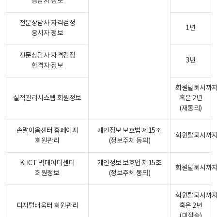
응답자 정보
전문상담사 자격검정
1년
응시자 정보
전문상담사 자격검정
3년
합격자 정보
회원탈퇴시까
실적관리시스템 회원정보
혹은 2년
(재동의)
손말이음센터 홈페이지
개인정보 보호법 제15조
회원탈퇴시까
회원관리
(정보주체 동의)
K-ICT 빅데이터센터
개인정보 보호법 제15조
회원탈퇴시까
회원정보
(정보주체 동의)
회원탈퇴시까
디지털배움터 회원관리
혹은 2년
(미접속)