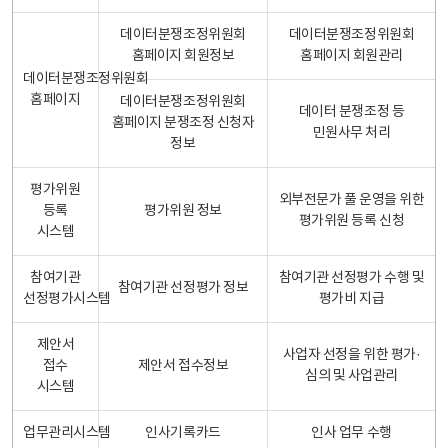
데이터분쟁조정위원회
데이터분쟁조정위원회
홈페이지 회원정보
홈페이지 회원관리
데이터분쟁조정위원회
홈페이지
데이터분쟁조정위원회
데이터 분쟁조정 등
홈페이지 분쟁조정 신청자
민원사무 처리
정보
평가위원
외부전문가 풀 운영을 위한
등록
평가위원 정보
평가위원 등록 신청
시스템
참여기관
참여기관 선정평가 수행 및
참여기관 선정평가 정보
선정평가시스템
평가비 지급
제안서
사업자 선정을 위한 평가·
접수
제안서 접수정보
심의 및 사업관리
시스템
업무관리시스템
인사기록카드
인사 업무 수행