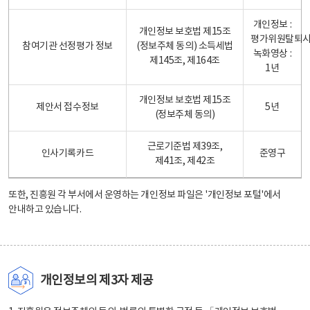
개인정보 :
개인정보 보호법 제15조
평가위원탈퇴
참여기관 선정평가 정보
(정보주체 동의) 소득세법
녹화영상 :
제145조, 제164조
1년
개인정보 보호법 제15조
제안서 접수정보
5년
(정보주체 동의)
근로기준법 제39조,
인사기록카드
준영구
제41조, 제42조
또한, 진흥원 각 부서에서 운영하는 개인정보 파일은
'개인정보 포털'
에서
안내하고 있습니다.
개인정보의 제3자 제공