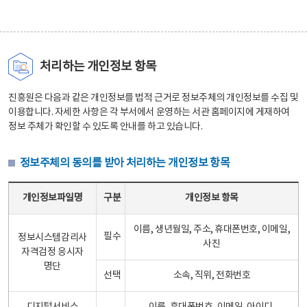
처리하는 개인정보 항목
진흥원은 다음과 같은 개인정보를 법적 근거로 정보주체의 개인정보를 수집 및
이용합니다. 자세한 사항은 각 부서에서 운영하는 서관 홈페이지에 게재하여
정보 주체가 확인할 수 있도록 안내를 하고 있습니다.
정보주체의 동의를 받아 처리하는 개인정보 항목
정보주체의 동의를 받아 처리하는 개인정보 항목 테이블 - 개인정보파일명, 구분, 개인정보 항목으로 구성
개인정보파일명
구분
개인정보 항목
이름, 생년월일, 주소, 휴대폰번호, 이메일,
필수
정보시스템감리사
사진
자격검정 응시자
명단
선택
소속, 직위, 전화번호