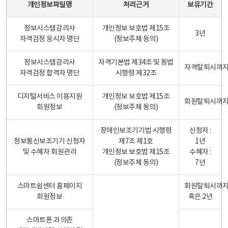
개인정보파일명
처리근거
보유기간
정보시스템감리사
개인정보 보호법 제15조
3년
자격검정 응시자 명단
(정보주체 등의)
정보시스템감리사
자격기본법 제34조 및 동법
자격탈퇴시까
자격검정 합격자 명단
시행령 제32조
디지털서비스 이용지원
개인정보 보호법 제15조
회원탈퇴시까
회원정보
(정보주체 동의)
장애인보조기기법 시행령
신청자 :
정보통신보조기기 신청자
제7조 제1호
1년
및 수혜자 회원관리
개인정보 보호법 제15조
수혜자 :
(정보주체 동의)
7년
스마트쉼센터 홈페이지
회원탈퇴시까
회원정보
혹은 2년
스마트폰 과의존