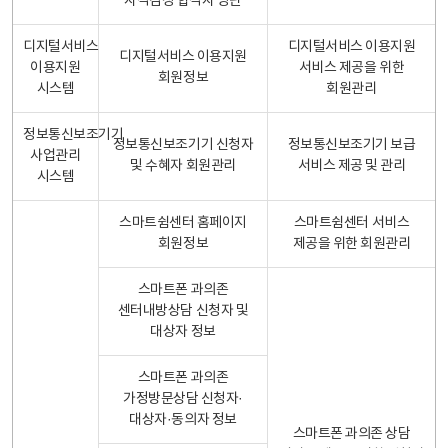
자격검정 합격자 명단
디지털서비스
디지털서비스 이용지원
디지털서비스 이용지원
이용지원
서비스 제공을 위한
회원정보
시스템
회원관리
정보통신보조기기
정보통신보조기기 신청자
정보통신보조기기 보급
사업관리
및 수혜자 회원관리
서비스 제공 및 관리
시스템
스마트쉼센터 홈페이지
스마트쉼센터 서비스
회원정보
제공을 위한 회원관리
스마트폰 과의존
센터내방상담 신청자 및
대상자 정보
스마트폰 과의존
가정방문상담 신청자·
대상자·동의자 정보
스마트폰 과의존 상담