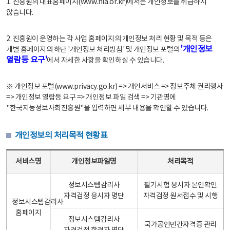
1. 진흥원의 대표홈페이지(www.nia.or.kr)에서는 개인정보를 취급하지
않습니다.
2. 진흥원이 운영하는 각 사업 홈페이지의 개인정보 처리 현황 및 목적 등은
'개인정보
개별 홈페이지의 하단 '개인정보 처리방침' 및 개인정보 포털의
열람등 요구'
에서 자세한 사항을 확인하실 수 있습니다.
※ 개인정보 포털(www.privacy.go.kr) => 개인서비스 => 정보주체 권리행사
=> 개인정보 열람등 요구 => 개인정보 파일 검색 => 기관명에
"한국지능정보사회진흥원"을 입력하면 세부 내용을 확인할 수 있습니다.
개인정보의 처리목적 현황표
개인정보의 처리목적 현황표 - 서비스명, 개인정보파일명, 처리목적으로 구성
서비스명
개인정보파일명
처리목적
정보시스템감리사
필기시험 응시자 본인확인
자격검정 응시자 명단
자격검정 원서접수 및 시행
정보시스템감리사
홈페이지
정보시스템감리사
국가공인민간자격증 관리