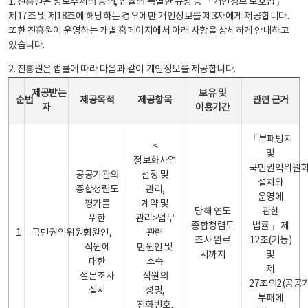
1. 진흥원은 정보주체의 동의, 법률의 특별한 규정 등 「개인정보 보호법」
제17조 및 제18조에 해당하는 경우에만 개인정보를 제3자에게 제공합니다.
또한 진흥원이 운영하는 개별 홈페이지에서 아래 사항을 상세하게 안내하고
있습니다.
2. 진흥원은 법률에 따라 다음과 같이 개인정보를 제공합니다.
개인정보 제공 안내표 - 순번, 제공받는자, 제공목적, 제공항목, 보유 및 이용기간 관련 근거로 구성
제공받는
보유 및
순번
제공목적
제공항목
관련 근거
자
이용기간
「부패방지
<
및
정보화사업
국민권익위원
공공기관의
선정 및
설치와
종합청렴도
관리,
운영에
평가를
계약 및
당해 연도
관한
위한
관리>업무
종합청렴도
법률」 제
1
국민권익위원회
민원인,
관련
조사 완료
12조(기능)
직원에
민원인 및
시까지
및
대한
소속
제
설문조사
직원의
27조의2(공공
실시
성명,
부패에
전화번호,