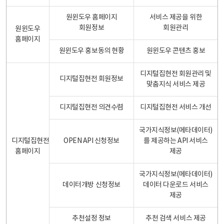
원윈도우 홈페이지
서비스 제공을 위한
회원정보
회원관리
원윈도우
홈페이지
원윈도우 홍보동의 현황
원윈도우 콘텐츠 홍보
디지털집현전 회원관리 및
디지털집현전 회원정보
맞춤지식 서비스 제공
디지털집현전 의견수렴
디지털집현전 서비스 개선
국가지식정보(메타데이터)
디지털집현전
OPEN API 신청정보
를 제공하는 API 서비스
홈페이지
제공
국가지식정보(메타데이터)
데이터개방 신청정보
데이터 다운로드 서비스
제공
추천설정 정보
추천 검색 서비스 제공