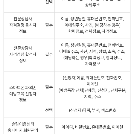
선택
상세주소
전문상담사
이름, 생년월일, 휴대폰번호, 전화번호,
자격검정 응시자
필수
이메일주소, 사진, (해당하는 경우)
정보
학력정보, 경력정보, 자격정보
이름, 생년월일, 휴대폰번호, 전화번호,
전문상담사
이메일주소, 사진, 지역, 성별, 소속, 주소,
자격검정 합격자
필수
(해당하는 경우)학력정보, 경력정보,
정보
자격정보
(신청자)이름, 휴대폰번호, 전화번호,
이메일
필수
스마트폰 과의존
(예방특강 단체)단체명, 신청자, 단체구분,
예방교육 신청자
지역, 주소
정보
선택
(신청자)직위, 부서, 팩스번호
손말이음센터
필수
아이디, 비밀번호, 휴대폰번호, 이메일
홈페이지 회원관리