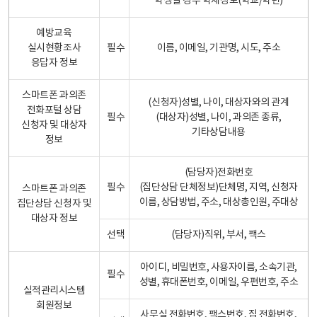
학생일 경우 학제정보(학교/학년)
예방교육
실시현황조사
필수
이름, 이메일, 기관명, 시도, 주소
응답자 정보
스마트폰 과의존
(신청자)성별, 나이, 대상자와의 관계
전화포털 상담
필수
(대상자)성별, 나이, 과의존 종류,
신청자 및 대상자
기타상담내용
정보
(담당자)전화번호
필수
(집단상담 단체정보)단체명, 지역, 신청자
스마트폰 과의존
이름, 상담방법, 주소, 대상총인원, 주대상
집단상담 신청자 및
대상자 정보
선택
(담당자)직위, 부서, 팩스
아이디, 비밀번호, 사용자이름, 소속기관,
필수
성별, 휴대폰번호, 이메일, 우편번호, 주소
실적관리시스템
회원정보
사무실 전화번호, 팩스번호, 집 전화번호,