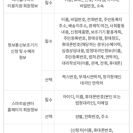
디지털서비스
이름, 휴대폰번호, 이메일, 아이디,
필수
이용지원 회원정보
비밀번호, 소속
이름, 비밀번호, 전화번호, 주민등록지
주소, 배송지주소, 경제적 여건, 사회활동
내용, 신청제품명, 보조기기 활용계획,
주민등록번호, 장애유형, 장애정도,
필수
휴대폰번호(해당하는 경우)수혜이력,
정보통신보조기기
심층상담내용, 법정대리인정보(이름,
신청 및 수혜자
주민등록번호, 법적관계, 연락처),
정보
대리작성자(이름, 관계, 전화, 휴대폰)
팩스번호, 부재시연락처, 청각장애인
선택
대리인 연락처
아이디, 이름, 휴대폰번호(본인 또는
필수
법정대리인), 이메일
스마트쉼센터
홈페이지 회원정보
선택
성별, 전화번호, 주소
(신청자)이름, 휴대폰번호,