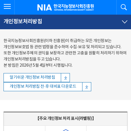
본문
전체메뉴
전체메뉴 열기
검
한국지능정보사회진흥원
바로가기
바로가기
개인정보처리방침
한국지능정보사회진흥원(이하 진흥원)이 취급하는 모든 개인정보는
개인정보보호법 등 관련 법령을 준수하여 수집·보유 및 처리되고 있습니다.
또한 개인정보주체의 권익을 보장하고 관련한 고충을 원활히 처리하기 위하여
개인정보처리방침을 두고 있습니다.
본 방침은 2026년 5월 4일부터 시행됩니다.
알기쉬운 개인정보 처리방침
개인정보 처리방침 전·후 대비표 다운로드
주요 개인정보 처리 표시(라벨링) - 주요 개인정보 처리 표시를 나타내는표
【주요 개인정보 처리 표시(라벨링)】