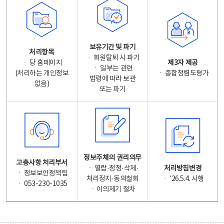
보유기간 및 파기
처리항목
ㆍ 회원탈퇴 시 파기
ㆍ 당 홈페이지
제3자 제공
ㆍ 일부는 관련
(처리하는 개인정보
ㆍ 종합청렴도평가
법령에 따라 보관
없음)
또는 파기
정보주체의 권리의무
고충사항 처리부서
ㆍ 열람·정정·삭제·
처리방침변경
ㆍ 정보보안정책팀
처리정지·동의철회
ㆍ '26.5.4. 시행
ㆍ 053-230-1035
ㆍ이의제기 절차