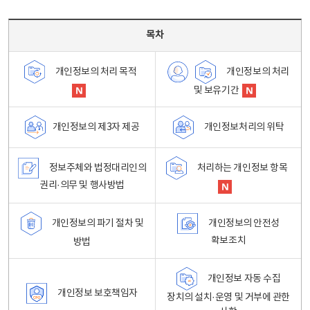
목차 - 개인정보 처리방침 목차를 나타내는표
목차
개인정보의 처리
개인정보의 처리 목적
및 보유기간
개인정보처리의 위탁
개인정보의 제3자 제공
정보주체와 법정대리인의
처리하는 개인정보 항목
권리·의무 및 행사방법
개인정보의 파기 절차 및
개인정보의 안전성
확보조치
방법
개인정보 자동 수집
개인정보 보호책임자
장치의 설치·운영 및 거부에 관한