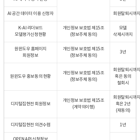
AI 공간 데이터 이용 신청자
회원탈퇴시까
K-AI 리더보드
개인정보 보호법 제15조
모델
모델평가신청현황
(정보주체 동의)
삭제시까지
원윈도우 홈페이지
개인정보 보호법 제15조
3년
회원정보
(정보주체 동의)
회원탈퇴시까
개인정보 보호법 제15조
원윈도우 홍보동의 현황
혹은 동의
(정보주체 동의)
철회시
회원탈퇴시까
개인정보 보호법 제15조
디지털집현전 회원정보
혹은 2년
(계약의이행)
(재동의)
디지털집현전 의견수렴
1년
OPEN API 신청정보