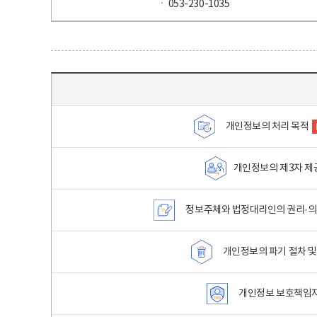
ㆍ 053-230-1035
목차 - 개인정보 처리방침 목차를 나타내는표
개인정보의 처리 목적
개인정보의 제3자 제
정보주체와 법정대리인의 권리·의
개인정보의 파기 절차 및
개인정보 보호책임