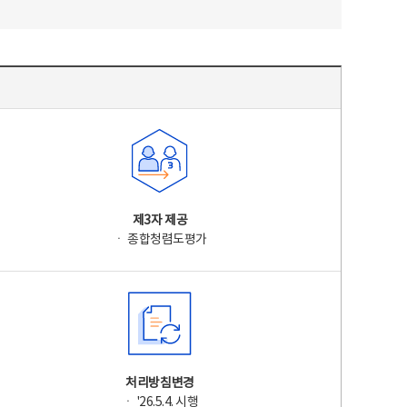
제3자 제공
ㆍ 종합청렴도평가
처리방침변경
ㆍ '26.5.4. 시행