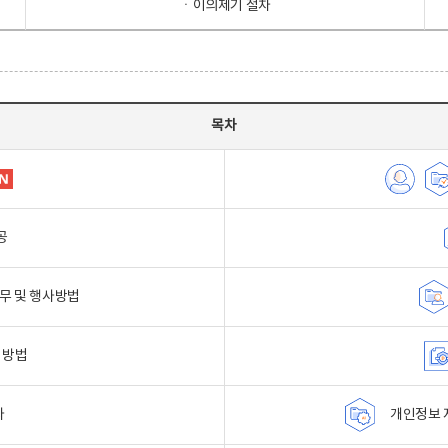
ㆍ이의제기 절차
목차
공
무 및 행사방법
 방법
자
개인정보 자