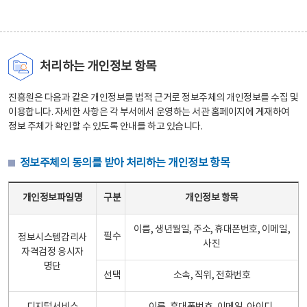
처리하는 개인정보 항목
진흥원은 다음과 같은 개인정보를 법적 근거로 정보주체의 개인정보를 수집 및
이용합니다. 자세한 사항은 각 부서에서 운영하는 서관 홈페이지에 게재하여
정보 주체가 확인할 수 있도록 안내를 하고 있습니다.
정보주체의 동의를 받아 처리하는 개인정보 항목
정보주체의 동의를 받아 처리하는 개인정보 항목 테이블 - 개인정보파일명, 구분, 개인정보 항목으로 구성
개인정보파일명
구분
개인정보 항목
이름, 생년월일, 주소, 휴대폰번호, 이메일,
필수
정보시스템감리사
사진
자격검정 응시자
명단
선택
소속, 직위, 전화번호