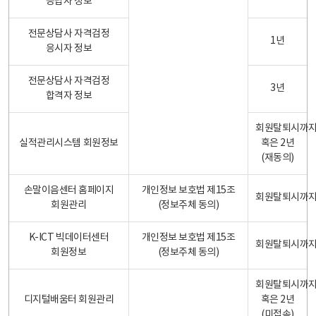
응답자 정보
전문상담사 자격검정
1년
응시자 정보
전문상담사 자격검정
3년
합격자 정보
회원탈퇴시까
실적관리시스템 회원정보
혹은 2년
(재동의)
손말이음센터 홈페이지
개인정보 보호법 제15조
회원탈퇴시까
회원관리
(정보주체 동의)
K-ICT 빅데이터센터
개인정보 보호법 제15조
회원탈퇴시까
회원정보
(정보주체 동의)
회원탈퇴시까
디지털배움터 회원관리
혹은 2년
(미접속)