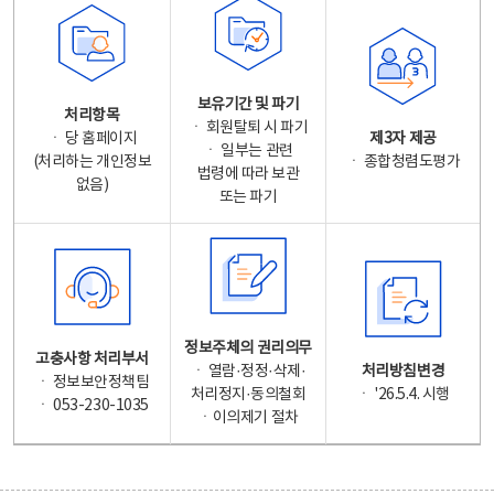
보유기간 및 파기
처리항목
ㆍ 회원탈퇴 시 파기
ㆍ 당 홈페이지
제3자 제공
ㆍ 일부는 관련
(처리하는 개인정보
ㆍ 종합청렴도평가
법령에 따라 보관
없음)
또는 파기
정보주체의 권리의무
고충사항 처리부서
ㆍ 열람·정정·삭제·
처리방침변경
ㆍ 정보보안정책팀
처리정지·동의철회
ㆍ '26.5.4. 시행
ㆍ 053-230-1035
ㆍ이의제기 절차