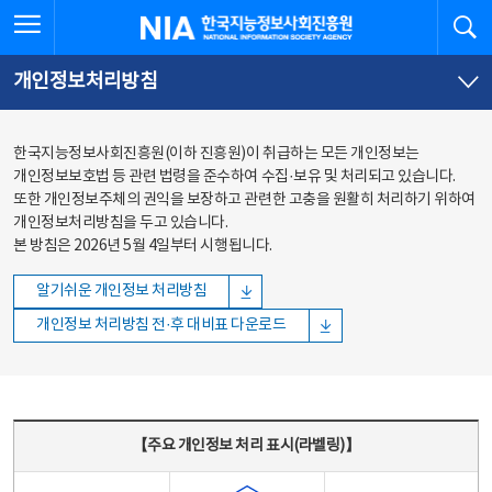
본문
전체메뉴
전체메뉴 열기
검
한국지능정보사회진흥원
바로가기
바로가기
개인정보처리방침
한국지능정보사회진흥원(이하 진흥원)이 취급하는 모든 개인정보는
개인정보보호법 등 관련 법령을 준수하여 수집·보유 및 처리되고 있습니다.
또한 개인정보주체의 권익을 보장하고 관련한 고충을 원활히 처리하기 위하여
개인정보처리방침을 두고 있습니다.
본 방침은 2026년 5월 4일부터 시행됩니다.
알기쉬운 개인정보 처리방침
개인정보 처리방침 전·후 대비표 다운로드
주요 개인정보 처리 표시(라벨링) - 주요 개인정보 처리 표시를 나타내는표
【주요 개인정보 처리 표시(라벨링)】