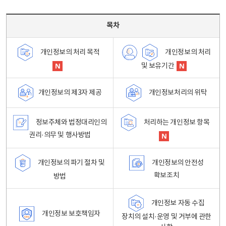
목차 - 개인정보 처리방침 목차를 나타내는표
목차
개인정보의 처리
개인정보의 처리 목적
및 보유기간
개인정보처리의 위탁
개인정보의 제3자 제공
정보주체와 법정대리인의
처리하는 개인정보 항목
권리·의무 및 행사방법
개인정보의 파기 절차 및
개인정보의 안전성
확보조치
방법
개인정보 자동 수집
개인정보 보호책임자
장치의 설치·운영 및 거부에 관한