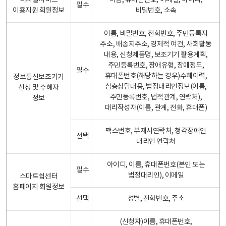
디지털서비스
이름, 휴대폰번호, 이메일, 아이디,
필수
이용지원 회원정보
비밀번호, 소속
이름, 비밀번호, 전화번호, 주민등록지
주소, 배송지주소, 경제적 여건, 사회활동
내용, 신청제품명, 보조기기 활용계획,
주민등록번호, 장애유형, 장애정도,
필수
휴대폰번호(해당하는 경우)수혜이력,
정보통신보조기기
심층상담내용, 법정대리인정보(이름,
신청 및 수혜자
주민등록번호, 법적관계, 연락처),
정보
대리작성자(이름, 관계, 전화, 휴대폰)
팩스번호, 부재시연락처, 청각장애인
선택
대리인 연락처
아이디, 이름, 휴대폰번호(본인 또는
필수
법정대리인), 이메일
스마트쉼센터
홈페이지 회원정보
선택
성별, 전화번호, 주소
(신청자)이름, 휴대폰번호,