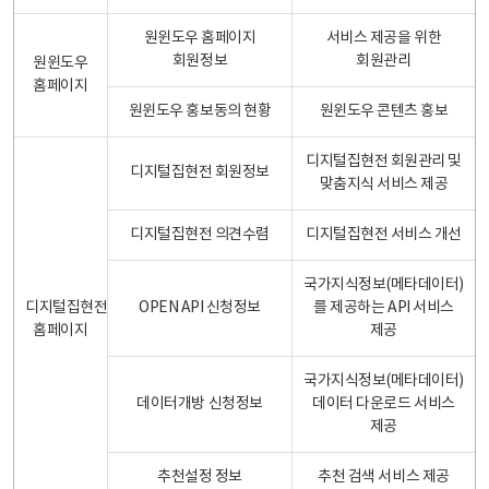
원윈도우 홈페이지
서비스 제공을 위한
회원정보
회원관리
원윈도우
홈페이지
원윈도우 홍보동의 현황
원윈도우 콘텐츠 홍보
디지털집현전 회원관리 및
디지털집현전 회원정보
맞춤지식 서비스 제공
디지털집현전 의견수렴
디지털집현전 서비스 개선
국가지식정보(메타데이터)
디지털집현전
OPEN API 신청정보
를 제공하는 API 서비스
홈페이지
제공
국가지식정보(메타데이터)
데이터개방 신청정보
데이터 다운로드 서비스
제공
추천설정 정보
추천 검색 서비스 제공