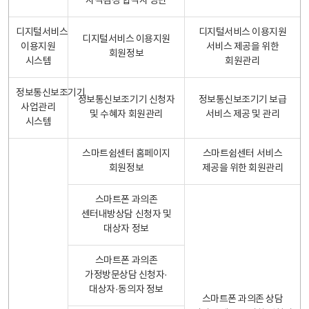
자격검정 합격자 명단
디지털서비스
디지털서비스 이용지원
디지털서비스 이용지원
이용지원
서비스 제공을 위한
회원정보
시스템
회원관리
정보통신보조기기
정보통신보조기기 신청자
정보통신보조기기 보급
사업관리
및 수혜자 회원관리
서비스 제공 및 관리
시스템
스마트쉼센터 홈페이지
스마트쉼센터 서비스
회원정보
제공을 위한 회원관리
스마트폰 과의존
센터내방상담 신청자 및
대상자 정보
스마트폰 과의존
가정방문상담 신청자·
대상자·동의자 정보
스마트폰 과의존 상담