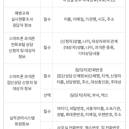
학생일 경우 학제정보(학교/학년)
예방교육
실시현황조사
필수
이름, 이메일, 기관명, 시도, 주소
응답자 정보
스마트폰 과의존
(신청자)성별, 나이, 대상자와의 관계
전화포털 상담
필수
(대상자)성별, 나이, 과의존 종류,
신청자 및 대상자
기타상담내용
정보
(담당자)전화번호
필수
(집단상담 단체정보)단체명, 지역, 신청자
스마트폰 과의존
이름, 상담방법, 주소, 대상총인원, 주대상
집단상담 신청자 및
대상자 정보
선택
(담당자)직위, 부서, 팩스
아이디, 비밀번호, 사용자이름, 소속기관,
필수
성별, 휴대폰번호, 이메일, 우편번호, 주소
실적관리시스템
회원정보
사무실 전화번호, 팩스번호, 집 전화번호,