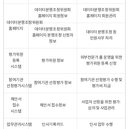
데이터분쟁조정위원회
데이터분쟁조정위원회
홈페이지 회원정보
홈페이지 회원관리
데이터분쟁조정위원회
홈페이지
데이터분쟁조정위원회
데이터 분쟁조정 등
홈페이지 분쟁조정 신청자
민원사무 처리
정보
평가위원
외부전문가 풀 운영을 위한
등록
평가위원 정보
평가위원 등록 신청
시스템
참여기관
참여기관 선정평가 수행 및
참여기관 선정평가 정보
선정평가시스템
평가비 지급
제안서
사업자 선정을 위한 평가·
접수
제안서 접수정보
심의 및 사업관리
시스템
업무관리시스템
인사기록카드
인사 업무 수행