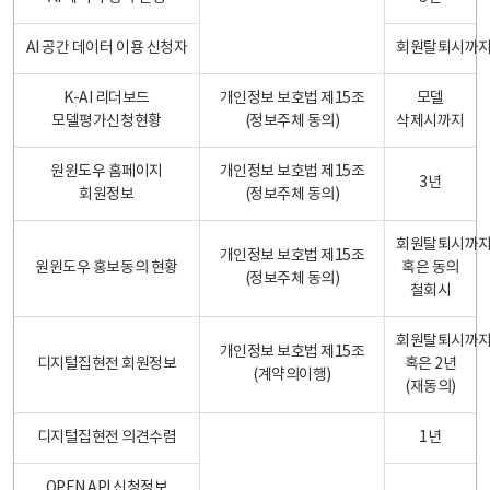
AI 공간 데이터 이용 신청자
회원탈퇴시까
K-AI 리더보드
개인정보 보호법 제15조
모델
모델평가신청현황
(정보주체 동의)
삭제시까지
원윈도우 홈페이지
개인정보 보호법 제15조
3년
회원정보
(정보주체 동의)
회원탈퇴시까
개인정보 보호법 제15조
원윈도우 홍보동의 현황
혹은 동의
(정보주체 동의)
철회시
회원탈퇴시까
개인정보 보호법 제15조
디지털집현전 회원정보
혹은 2년
(계약의이행)
(재동의)
디지털집현전 의견수렴
1년
OPEN API 신청정보