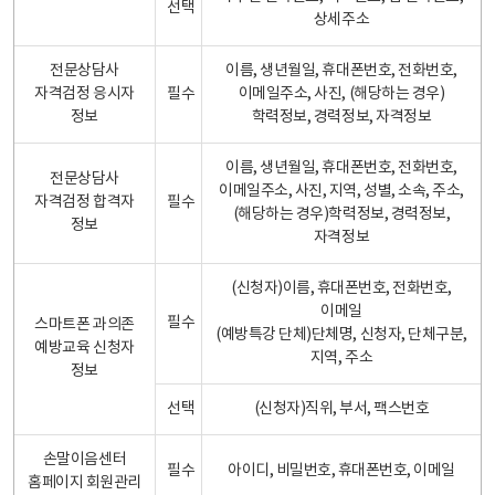
선택
상세주소
전문상담사
이름, 생년월일, 휴대폰번호, 전화번호,
자격검정 응시자
필수
이메일주소, 사진, (해당하는 경우)
정보
학력정보, 경력정보, 자격정보
이름, 생년월일, 휴대폰번호, 전화번호,
전문상담사
이메일주소, 사진, 지역, 성별, 소속, 주소,
자격검정 합격자
필수
(해당하는 경우)학력정보, 경력정보,
정보
자격정보
(신청자)이름, 휴대폰번호, 전화번호,
이메일
필수
스마트폰 과의존
(예방특강 단체)단체명, 신청자, 단체구분,
예방교육 신청자
지역, 주소
정보
선택
(신청자)직위, 부서, 팩스번호
손말이음센터
필수
아이디, 비밀번호, 휴대폰번호, 이메일
홈페이지 회원관리