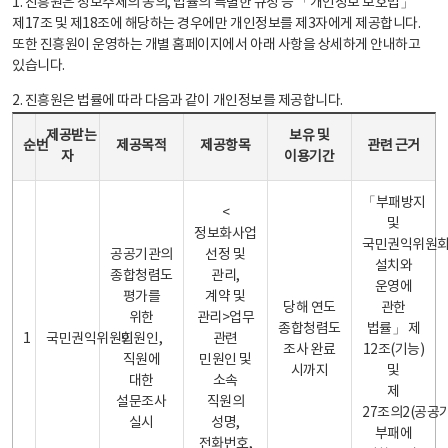
1. 진흥원은 정보주체의 동의, 법률의 특별한 규정 등 「개인정보 보호법」
제17조 및 제18조에 해당하는 경우에만 개인정보를 제3자에게 제공합니다.
또한 진흥원이 운영하는 개별 홈페이지에서 아래 사항을 상세하게 안내하고
있습니다.
2. 진흥원은 법률에 따라 다음과 같이 개인정보를 제공합니다.
개인정보 제공 안내표 - 순번, 제공받는자, 제공목적, 제공항목, 보유 및 이용기간 관련 근거로 구성
제공받는
보유 및
순번
제공목적
제공항목
관련 근거
자
이용기간
「부패방지
<
및
정보화사업
국민권익위원
공공기관의
선정 및
설치와
종합청렴도
관리,
운영에
평가를
계약 및
당해 연도
관한
위한
관리>업무
종합청렴도
법률」 제
1
국민권익위원회
민원인,
관련
조사 완료
12조(기능)
직원에
민원인 및
시까지
및
대한
소속
제
설문조사
직원의
27조의2(공공
실시
성명,
부패에
전화번호,