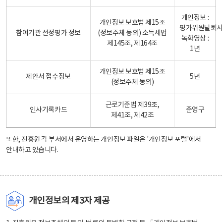
개인정보 :
개인정보 보호법 제15조
평가위원탈퇴
참여기관 선정평가 정보
(정보주체 동의) 소득세법
녹화영상 :
제145조, 제164조
1년
개인정보 보호법 제15조
제안서 접수정보
5년
(정보주체 동의)
근로기준법 제39조,
인사기록카드
준영구
제41조, 제42조
또한, 진흥원 각 부서에서 운영하는 개인정보 파일은
'개인정보 포털'
에서
안내하고 있습니다.
개인정보의 제3자 제공