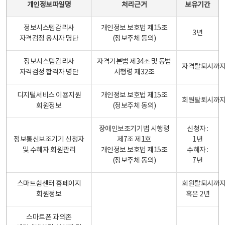
개인정보파일명
처리근거
보유기간
정보시스템감리사
개인정보 보호법 제15조
3년
자격검정 응시자 명단
(정보주체 등의)
정보시스템감리사
자격기본법 제34조 및 동법
자격탈퇴시까
자격검정 합격자 명단
시행령 제32조
디지털서비스 이용지원
개인정보 보호법 제15조
회원탈퇴시까
회원정보
(정보주체 동의)
장애인보조기기법 시행령
신청자 :
정보통신보조기기 신청자
제7조 제1호
1년
및 수혜자 회원관리
개인정보 보호법 제15조
수혜자 :
(정보주체 동의)
7년
스마트쉼센터 홈페이지
회원탈퇴시까
회원정보
혹은 2년
스마트폰 과의존