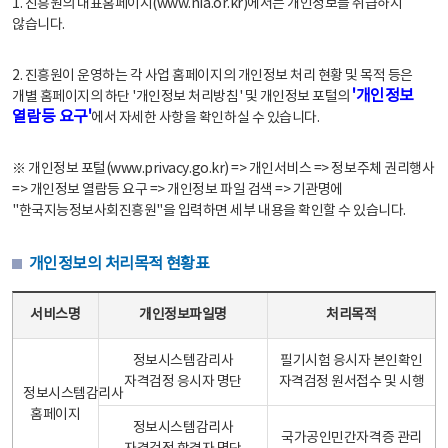
1. 진흥원의 대표홈페이지(www.nia.or.kr)에서는 개인정보를 취급하지
않습니다.
2. 진흥원이 운영하는 각 사업 홈페이지의 개인정보 처리 현황 및 목적 등은
'개인정보
개별 홈페이지의 하단 '개인정보 처리방침' 및 개인정보 포털의
열람등 요구'
에서 자세한 사항을 확인하실 수 있습니다.
※ 개인정보 포털(www.privacy.go.kr) => 개인서비스 => 정보주체 권리행사
=> 개인정보 열람등 요구 => 개인정보 파일 검색 => 기관명에
"한국지능정보사회진흥원"을 입력하면 세부 내용을 확인할 수 있습니다.
개인정보의 처리목적 현황표
개인정보의 처리목적 현황표 - 서비스명, 개인정보파일명, 처리목적으로 구성
서비스명
개인정보파일명
처리목적
정보시스템감리사
필기시험 응시자 본인확인
자격검정 응시자 명단
자격검정 원서접수 및 시행
정보시스템감리사
홈페이지
정보시스템감리사
국가공인민간자격증 관리