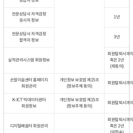
응답자 정보
전문상담사 자격검정
1년
응시자 정보
전문상담사 자격검정
3년
합격자 정보
회원탈퇴시까
실적관리시스템 회원정보
혹은 2년
(재동의)
손말이음센터 홈페이지
개인정보 보호법 제15조
회원탈퇴시까
회원관리
(정보주체 동의)
K-ICT 빅데이터센터
개인정보 보호법 제15조
회원탈퇴시까
회원정보
(정보주체 동의)
회원탈퇴시까
디지털배움터 회원관리
혹은 2년
(미접속)