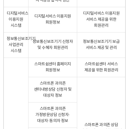
자격검정 합격자 명단
디지털서비스
디지털서비스 이용지원
디지털서비스 이용지원
이용지원
서비스 제공을 위한
회원정보
시스템
회원관리
정보통신보조기기
정보통신보조기기 신청자
정보통신보조기기 보급
사업관리
및 수혜자 회원관리
서비스 제공 및 관리
시스템
스마트쉼센터 홈페이지
스마트쉼센터 서비스
회원정보
제공을 위한 회원관리
스마트폰 과의존
센터내방상담 신청자 및
대상자 정보
스마트폰 과의존
가정방문상담 신청자·
대상자·동의자 정보
스마트폰 과의존 상담