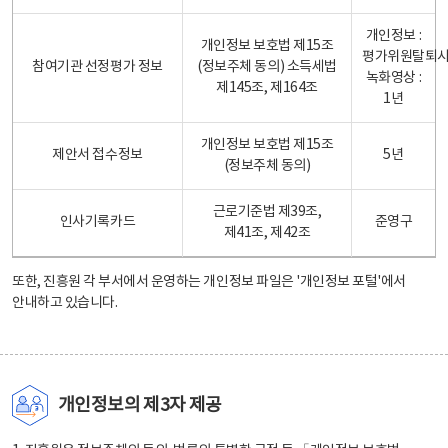
개인정보 :
개인정보 보호법 제15조
평가위원탈퇴
참여기관 선정평가 정보
(정보주체 동의) 소득세법
녹화영상 :
제145조, 제164조
1년
개인정보 보호법 제15조
제안서 접수정보
5년
(정보주체 동의)
근로기준법 제39조,
인사기록카드
준영구
제41조, 제42조
또한, 진흥원 각 부서에서 운영하는 개인정보 파일은
'개인정보 포털'
에서
안내하고 있습니다.
개인정보의 제3자 제공