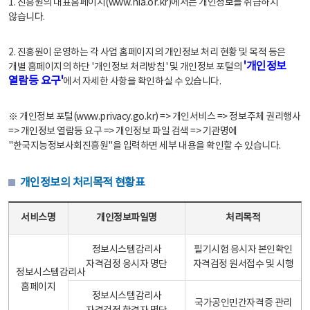
1. 진흥원의 대표홈페이지(www.nia.or.kr)에서는 개인정보를 취급하지
않습니다.
2. 진흥원이 운영하는 각 사업 홈페이지의 개인정보 처리 현황 및 목적 등은
'개인정보
개별 홈페이지의 하단 '개인정보 처리방침' 및 개인정보 포털의
열람등 요구'
에서 자세한 사항을 확인하실 수 있습니다.
※ 개인정보 포털(www.privacy.go.kr) => 개인서비스 => 정보주체 권리행사
=> 개인정보 열람등 요구 => 개인정보 파일 검색 => 기관명에
"한국지능정보사회진흥원"을 입력하면 세부 내용을 확인할 수 있습니다.
개인정보의 처리목적 현황표
개인정보의 처리목적 현황표 - 서비스명, 개인정보파일명, 처리목적으로 구성
서비스명
개인정보파일명
처리목적
정보시스템감리사
필기시험 응시자 본인확인
자격검정 응시자 명단
자격검정 원서접수 및 시행
정보시스템감리사
홈페이지
정보시스템감리사
국가공인민간자격증 관리