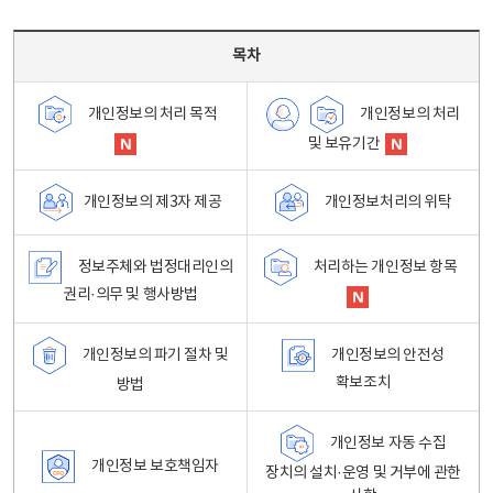
목차 - 개인정보 처리방침 목차를 나타내는표
목차
개인정보의 처리
개인정보의 처리 목적
및 보유기간
개인정보처리의 위탁
개인정보의 제3자 제공
정보주체와 법정대리인의
처리하는 개인정보 항목
권리·의무 및 행사방법
개인정보의 파기 절차 및
개인정보의 안전성
확보조치
방법
개인정보 자동 수집
개인정보 보호책임자
장치의 설치·운영 및 거부에 관한