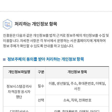
처리하는 개인정보 항목
진흥원은 다음과 같은 개인정보를 법적 근거로 정보주체의 개인정보를 수집 및
이용합니다. 자세한 사항은 각 부서에서 운영하는 서관 홈페이지에 게재하여
정보 주체가 확인할 수 있도록 안내를 하고 있습니다.
정보주체의 동의를 받아 처리하는 개인정보 항목
정보주체의 동의를 받아 처리하는 개인정보 항목 테이블 - 개인정보파일명, 구분, 개인정보 항목으로 구성
개인정보파일명
구분
개인정보 항목
이름, 생년월일, 주소, 휴대폰번호, 이메일,
필수
정보시스템감리사
사진
자격검정 응시자
명단
선택
소속, 직위, 전화번호