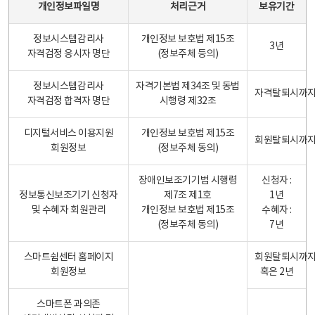
개인정보파일명
처리근거
보유기간
정보시스템감리사
개인정보 보호법 제15조
3년
자격검정 응시자 명단
(정보주체 등의)
정보시스템감리사
자격기본법 제34조 및 동법
자격탈퇴시까
자격검정 합격자 명단
시행령 제32조
디지털서비스 이용지원
개인정보 보호법 제15조
회원탈퇴시까
회원정보
(정보주체 동의)
장애인보조기기법 시행령
신청자 :
정보통신보조기기 신청자
제7조 제1호
1년
및 수혜자 회원관리
개인정보 보호법 제15조
수혜자 :
(정보주체 동의)
7년
스마트쉼센터 홈페이지
회원탈퇴시까
회원정보
혹은 2년
스마트폰 과의존