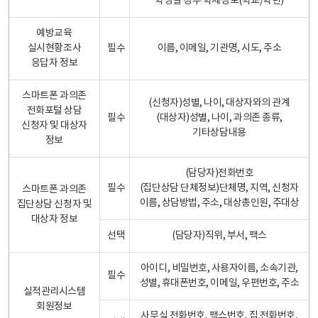
학생일 경우 학제정보(학교/학년)
예방교육
실시현황조사
필수
이름, 이메일, 기관명, 시도, 주소
응답자 정보
스마트폰 과의존
(신청자)성별, 나이, 대상자와의 관계
전화포털 상담
필수
(대상자)성별, 나이, 과의존 종류,
신청자 및 대상자
기타상담내용
정보
(담당자)전화번호
필수
(집단상담 단체정보)단체명, 지역, 신청자
스마트폰 과의존
이름, 상담방법, 주소, 대상총인원, 주대상
집단상담 신청자 및
대상자 정보
선택
(담당자)직위, 부서, 팩스
아이디, 비밀번호, 사용자이름, 소속기관,
필수
성별, 휴대폰번호, 이메일, 우편번호, 주소
실적관리시스템
회원정보
사무실 전화번호, 팩스번호, 집 전화번호,