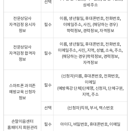
선택
상세주소
전문상담사
이름, 생년월일, 휴대폰번호, 전화번호,
자격검정 응시자
필수
이메일주소, 사진, (해당하는 경우)
정보
학력정보, 경력정보, 자격정보
이름, 생년월일, 휴대폰번호, 전화번호,
전문상담사
이메일주소, 사진, 지역, 성별, 소속, 주소,
자격검정 합격자
필수
(해당하는 경우)학력정보, 경력정보,
정보
자격정보
(신청자)이름, 휴대폰번호, 전화번호,
이메일
필수
스마트폰 과의존
(예방특강 단체)단체명, 신청자, 단체구분,
예방교육 신청자
지역, 주소
정보
선택
(신청자)직위, 부서, 팩스번호
손말이음센터
필수
아이디, 비밀번호, 휴대폰번호, 이메일
홈페이지 회원관리