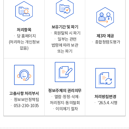
보유기간 및 파기
처리항목
ㆍ 회원탈퇴 시 파기
ㆍ 당 홈페이지
제3자 제공
ㆍ 일부는 관련
(처리하는 개인정보
ㆍ 종합청렴도평가
법령에 따라 보관
없음)
또는 파기
정보주체의 권리의무
고충사항 처리부서
ㆍ 열람·정정·삭제·
처리방침변경
ㆍ 정보보안정책팀
처리정지·동의철회
ㆍ '26.5.4. 시행
ㆍ 053-230-1035
ㆍ이의제기 절차