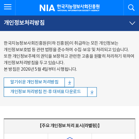
본문
전체메뉴
전체메뉴 열기
검
한국지능정보사회진흥원
바로가기
바로가기
개인정보처리방침
한국지능정보사회진흥원(이하 진흥원)이 취급하는 모든 개인정보는
개인정보보호법 등 관련 법령을 준수하여 수집·보유 및 처리되고 있습니다.
또한 개인정보주체의 권익을 보장하고 관련한 고충을 원활히 처리하기 위하여
개인정보처리방침을 두고 있습니다.
본 방침은 2026년 5월 4일부터 시행됩니다.
알기쉬운 개인정보 처리방침
개인정보 처리방침 전·후 대비표 다운로드
주요 개인정보 처리 표시(라벨링) - 주요 개인정보 처리 표시를 나타내는표
【주요 개인정보 처리 표시(라벨링)】