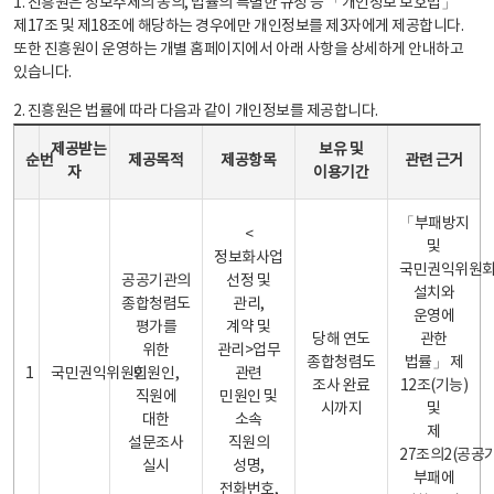
1. 진흥원은 정보주체의 동의, 법률의 특별한 규정 등 「개인정보 보호법」
제17조 및 제18조에 해당하는 경우에만 개인정보를 제3자에게 제공합니다.
또한 진흥원이 운영하는 개별 홈페이지에서 아래 사항을 상세하게 안내하고
있습니다.
2. 진흥원은 법률에 따라 다음과 같이 개인정보를 제공합니다.
개인정보 제공 안내표 - 순번, 제공받는자, 제공목적, 제공항목, 보유 및 이용기간 관련 근거로 구성
제공받는
보유 및
순번
제공목적
제공항목
관련 근거
자
이용기간
「부패방지
<
및
정보화사업
국민권익위원
공공기관의
선정 및
설치와
종합청렴도
관리,
운영에
평가를
계약 및
당해 연도
관한
위한
관리>업무
종합청렴도
법률」 제
1
국민권익위원회
민원인,
관련
조사 완료
12조(기능)
직원에
민원인 및
시까지
및
대한
소속
제
설문조사
직원의
27조의2(공공
실시
성명,
부패에
전화번호,