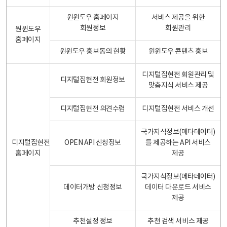
원윈도우 홈페이지
서비스 제공을 위한
회원정보
회원관리
원윈도우
홈페이지
원윈도우 홍보동의 현황
원윈도우 콘텐츠 홍보
디지털집현전 회원관리 및
디지털집현전 회원정보
맞춤지식 서비스 제공
디지털집현전 의견수렴
디지털집현전 서비스 개선
국가지식정보(메타데이터)
디지털집현전
OPEN API 신청정보
를 제공하는 API 서비스
홈페이지
제공
국가지식정보(메타데이터)
데이터개방 신청정보
데이터 다운로드 서비스
제공
추천설정 정보
추천 검색 서비스 제공