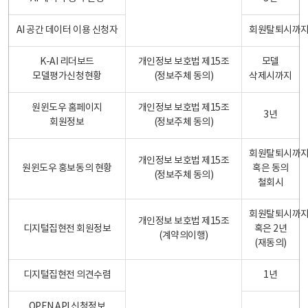
AI 공간 데이터 이용 신청자
회원탈퇴시까
K-AI 리더보드
개인정보 보호법 제15조
모델
모델평가신청현황
(정보주체 동의)
삭제시까지
원윈도우 홈페이지
개인정보 보호법 제15조
3년
회원정보
(정보주체 동의)
회원탈퇴시까
개인정보 보호법 제15조
원윈도우 홍보동의 현황
혹은 동의
(정보주체 동의)
철회시
회원탈퇴시까
개인정보 보호법 제15조
디지털집현전 회원정보
혹은 2년
(계약의이행)
(재동의)
디지털집현전 의견수렴
1년
OPEN API 신청정보