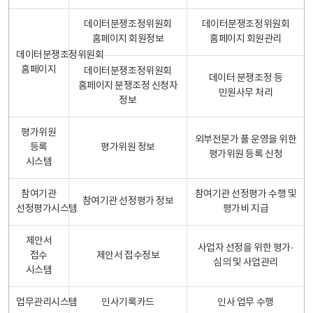
데이터분쟁조정위원회
데이터분쟁조정위원회
홈페이지 회원정보
홈페이지 회원관리
데이터분쟁조정위원회
홈페이지
데이터분쟁조정위원회
데이터 분쟁조정 등
홈페이지 분쟁조정 신청자
민원사무 처리
정보
평가위원
외부전문가 풀 운영을 위한
등록
평가위원 정보
평가위원 등록 신청
시스템
참여기관
참여기관 선정평가 수행 및
참여기관 선정평가 정보
선정평가시스템
평가비 지급
제안서
사업자 선정을 위한 평가·
접수
제안서 접수정보
심의 및 사업관리
시스템
업무관리시스템
인사기록카드
인사 업무 수행