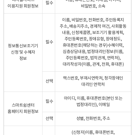
디지털서비스
이름, 휴대폰번호, 이메일, 아이디,
필수
이용지원 회원정보
비밀번호, 소속
이름, 비밀번호, 전화번호, 주민등록지
주소, 배송지주소, 경제적 여건, 사회활동
내용, 신청제품명, 보조기기 활용계획,
주민등록번호, 장애유형, 장애정도,
필수
휴대폰번호(해당하는 경우)수혜이력,
정보통신보조기기
심층상담내용, 법정대리인정보(이름,
신청 및 수혜자
주민등록번호, 법적관계, 연락처),
정보
대리작성자(이름, 관계, 전화, 휴대폰)
팩스번호, 부재시연락처, 청각장애인
선택
대리인 연락처
아이디, 이름, 휴대폰번호(본인 또는
필수
법정대리인), 이메일
스마트쉼센터
홈페이지 회원정보
선택
성별, 전화번호, 주소
(신청자)이름, 휴대폰번호,