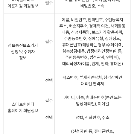
디지털서비스
이름, 휴대폰번호, 이메일, 아이디,
필수
이용지원 회원정보
비밀번호, 소속
이름, 비밀번호, 전화번호, 주민등록지
주소, 배송지주소, 경제적 여건, 사회활동
내용, 신청제품명, 보조기기 활용계획,
주민등록번호, 장애유형, 장애정도,
필수
휴대폰번호(해당하는 경우)수혜이력,
정보통신보조기기
심층상담내용, 법정대리인정보(이름,
신청 및 수혜자
주민등록번호, 법적관계, 연락처),
정보
대리작성자(이름, 관계, 전화, 휴대폰)
팩스번호, 부재시연락처, 청각장애인
선택
대리인 연락처
아이디, 이름, 휴대폰번호(본인 또는
필수
법정대리인), 이메일
스마트쉼센터
홈페이지 회원정보
선택
성별, 전화번호, 주소
(신청자)이름, 휴대폰번호,