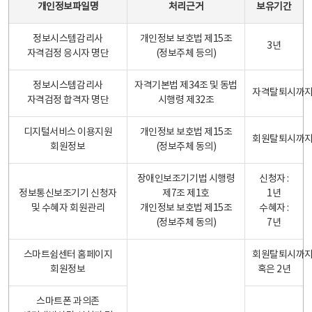
개인정보파일명
처리근거
보유기간
정보시스템감리사
개인정보 보호법 제15조
3년
자격검정 응시자 명단
(정보주체 등의)
정보시스템감리사
자격기본법 제34조 및 동법
자격탈퇴시까
자격검정 합격자 명단
시행령 제32조
디지털서비스 이용지원
개인정보 보호법 제15조
회원탈퇴시까
회원정보
(정보주체 동의)
장애인보조기기법 시행령
신청자 :
정보통신보조기기 신청자
제7조 제1호
1년
및 수혜자 회원관리
개인정보 보호법 제15조
수혜자 :
(정보주체 동의)
7년
스마트쉼센터 홈페이지
회원탈퇴시까
회원정보
혹은 2년
스마트폰 과의존