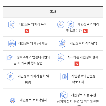
목차 - 개인정보 처리방침 목차를 나타내는표
목차
개인정보의 처리
개인정보의 처리 목적
및 보유기간
개인정보처리의 위탁
개인정보의 제3자 제공
정보주체와 법정대리인의
처리하는 개인정보 항목
권리·의무 및 행사방법
개인정보의 파기 절차 및
개인정보의 안전성
확보조치
방법
개인정보 자동 수집
개인정보 보호책임자
장치의 설치·운영 및 거부에 관한