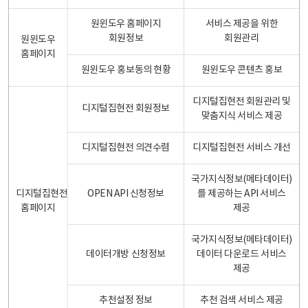
원윈도우 홈페이지
서비스 제공을 위한
회원정보
회원관리
원윈도우
홈페이지
원윈도우 홍보동의 현황
원윈도우 콘텐츠 홍보
디지털집현전 회원관리 및
디지털집현전 회원정보
맞춤지식 서비스 제공
디지털집현전 의견수렴
디지털집현전 서비스 개선
국가지식정보(메타데이터)
디지털집현전
OPEN API 신청정보
를 제공하는 API 서비스
홈페이지
제공
국가지식정보(메타데이터)
데이터개방 신청정보
데이터 다운로드 서비스
제공
추천설정 정보
추천 검색 서비스 제공