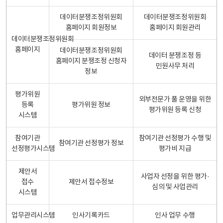
데이터분쟁조정위원회
데이터분쟁조정위원회
홈페이지 회원정보
홈페이지 회원관리
데이터분쟁조정위원회
홈페이지
데이터분쟁조정위원회
데이터 분쟁조정 등
홈페이지 분쟁조정 신청자
민원사무 처리
정보
평가위원
외부전문가 풀 운영을 위한
등록
평가위원 정보
평가위원 등록 신청
시스템
참여기관
참여기관 선정평가 수행 및
참여기관 선정평가 정보
선정평가시스템
평가비 지급
제안서
사업자 선정을 위한 평가·
접수
제안서 접수정보
심의 및 사업관리
시스템
업무관리시스템
인사기록카드
인사 업무 수행