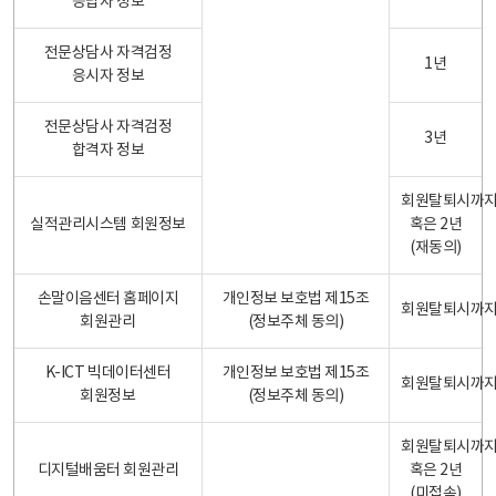
응답자 정보
전문상담사 자격검정
1년
응시자 정보
전문상담사 자격검정
3년
합격자 정보
회원탈퇴시까
실적관리시스템 회원정보
혹은 2년
(재동의)
손말이음센터 홈페이지
개인정보 보호법 제15조
회원탈퇴시까
회원관리
(정보주체 동의)
K-ICT 빅데이터센터
개인정보 보호법 제15조
회원탈퇴시까
회원정보
(정보주체 동의)
회원탈퇴시까
디지털배움터 회원관리
혹은 2년
(미접속)