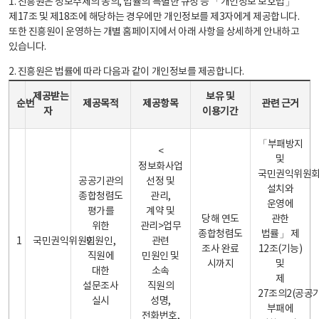
1. 진흥원은 정보주체의 동의, 법률의 특별한 규정 등 「개인정보 보호법」
제17조 및 제18조에 해당하는 경우에만 개인정보를 제3자에게 제공합니다.
또한 진흥원이 운영하는 개별 홈페이지에서 아래 사항을 상세하게 안내하고
있습니다.
2. 진흥원은 법률에 따라 다음과 같이 개인정보를 제공합니다.
개인정보 제공 안내표 - 순번, 제공받는자, 제공목적, 제공항목, 보유 및 이용기간 관련 근거로 구성
제공받는
보유 및
순번
제공목적
제공항목
관련 근거
자
이용기간
「부패방지
<
및
정보화사업
국민권익위원
공공기관의
선정 및
설치와
종합청렴도
관리,
운영에
평가를
계약 및
당해 연도
관한
위한
관리>업무
종합청렴도
법률」 제
1
국민권익위원회
민원인,
관련
조사 완료
12조(기능)
직원에
민원인 및
시까지
및
대한
소속
제
설문조사
직원의
27조의2(공공
실시
성명,
부패에
전화번호,