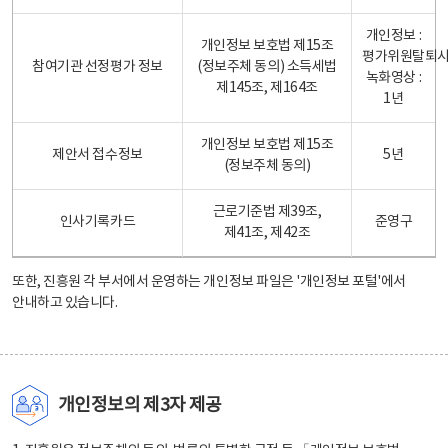
개인정보 :
개인정보 보호법 제15조
평가위원탈퇴
참여기관 선정평가 정보
(정보주체 동의) 소득세법
녹화영상 :
제145조, 제164조
1년
개인정보 보호법 제15조
제안서 접수정보
5년
(정보주체 동의)
근로기준법 제39조,
인사기록카드
준영구
제41조, 제42조
또한, 진흥원 각 부서에서 운영하는 개인정보 파일은
'개인정보 포털'
에서
안내하고 있습니다.
개인정보의 제3자 제공