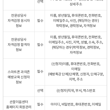
선택
상세주소
전문상담사
이름, 생년월일, 휴대폰번호, 전화번호,
자격검정 응시자
필수
이메일주소, 사진, (해당하는 경우)
정보
학력정보, 경력정보, 자격정보
이름, 생년월일, 휴대폰번호, 전화번호,
전문상담사
이메일주소, 사진, 지역, 성별, 소속, 주소,
자격검정 합격자
필수
(해당하는 경우)학력정보, 경력정보,
정보
자격정보
(신청자)이름, 휴대폰번호, 전화번호,
이메일
필수
스마트폰 과의존
(예방특강 단체)단체명, 신청자, 단체구분,
예방교육 신청자
지역, 주소
정보
선택
(신청자)직위, 부서, 팩스번호
손말이음센터
필수
아이디, 비밀번호, 휴대폰번호, 이메일
홈페이지 회원관리