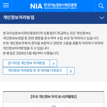
본문
전체메뉴
전체메뉴 열기
검
한국지능정보사회진흥원
바로가기
바로가기
개인정보처리방침
한국지능정보사회진흥원(이하 진흥원)이 취급하는 모든 개인정보는
개인정보보호법 등 관련 법령을 준수하여 수집·보유 및 처리되고 있습니다.
또한 개인정보주체의 권익을 보장하고 관련한 고충을 원활히 처리하기 위하여
개인정보처리방침을 두고 있습니다.
본 방침은 2026년 5월 4일부터 시행됩니다.
알기쉬운 개인정보 처리방침
개인정보 처리방침 전·후 대비표 다운로드
주요 개인정보 처리 표시(라벨링) - 주요 개인정보 처리 표시를 나타내는표
【주요 개인정보 처리 표시(라벨링)】