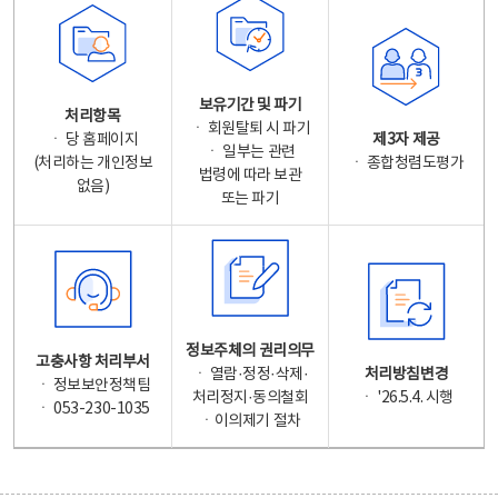
보유기간 및 파기
처리항목
ㆍ 회원탈퇴 시 파기
ㆍ 당 홈페이지
제3자 제공
ㆍ 일부는 관련
(처리하는 개인정보
ㆍ 종합청렴도평가
법령에 따라 보관
없음)
또는 파기
정보주체의 권리의무
고충사항 처리부서
ㆍ 열람·정정·삭제·
처리방침변경
ㆍ 정보보안정책팀
처리정지·동의철회
ㆍ '26.5.4. 시행
ㆍ 053-230-1035
ㆍ이의제기 절차