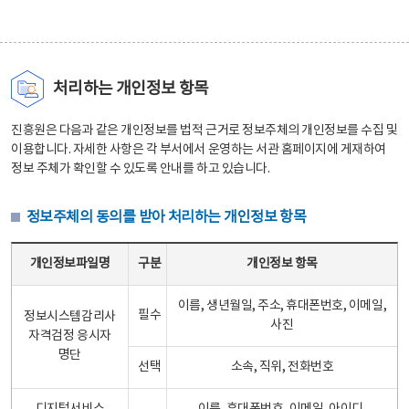
처리하는 개인정보 항목
진흥원은 다음과 같은 개인정보를 법적 근거로 정보주체의 개인정보를 수집 및
이용합니다. 자세한 사항은 각 부서에서 운영하는 서관 홈페이지에 게재하여
정보 주체가 확인할 수 있도록 안내를 하고 있습니다.
정보주체의 동의를 받아 처리하는 개인정보 항목
정보주체의 동의를 받아 처리하는 개인정보 항목 테이블 - 개인정보파일명, 구분, 개인정보 항목으로 구성
개인정보파일명
구분
개인정보 항목
이름, 생년월일, 주소, 휴대폰번호, 이메일,
필수
정보시스템감리사
사진
자격검정 응시자
명단
선택
소속, 직위, 전화번호