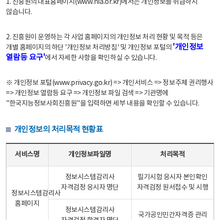
1. 진흥원의 대표홈페이지(www.nia.or.kr)에서는 개인정보를 취급하지
않습니다.
2. 진흥원이 운영하는 각 사업 홈페이지의 개인정보 처리 현황 및 목적 등은
'개인정보
개별 홈페이지의 하단 '개인정보 처리방침' 및 개인정보 포털의
열람등 요구'
에서 자세한 사항을 확인하실 수 있습니다.
※ 개인정보 포털(www.privacy.go.kr) => 개인서비스 => 정보주체 권리행사
=> 개인정보 열람등 요구 => 개인정보 파일 검색 => 기관명에
"한국지능정보사회진흥원"을 입력하면 세부 내용을 확인할 수 있습니다.
개인정보의 처리목적 현황표
개인정보의 처리목적 현황표 - 서비스명, 개인정보파일명, 처리목적으로 구성
서비스명
개인정보파일명
처리목적
정보시스템감리사
필기시험 응시자 본인확인
자격검정 응시자 명단
자격검정 원서접수 및 시행
정보시스템감리사
홈페이지
정보시스템감리사
국가공인민간자격증 관리