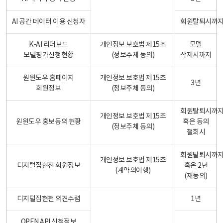
AI 공간 데이터 이용 신청자
회원탈퇴시까
K-AI 리더보드
개인정보 보호법 제15조
모델
모델평가신청현황
(정보주체 동의)
삭제시까지
원윈도우 홈페이지
개인정보 보호법 제15조
3년
회원정보
(정보주체 동의)
회원탈퇴시까
개인정보 보호법 제15조
원윈도우 홍보동의 현황
혹은 동의
(정보주체 동의)
철회시
회원탈퇴시까
개인정보 보호법 제15조
디지털집현전 회원정보
혹은 2년
(계약의이행)
(재동의)
디지털집현전 의견수렴
1년
OPEN API 신청정보