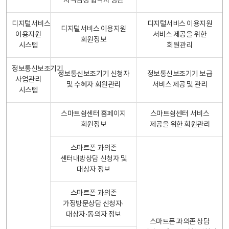
자격검정 합격자 명단
디지털서비스
디지털서비스 이용지원
디지털서비스 이용지원
이용지원
서비스 제공을 위한
회원정보
시스템
회원관리
정보통신보조기기
정보통신보조기기 신청자
정보통신보조기기 보급
사업관리
및 수혜자 회원관리
서비스 제공 및 관리
시스템
스마트쉼센터 홈페이지
스마트쉼센터 서비스
회원정보
제공을 위한 회원관리
스마트폰 과의존
센터내방상담 신청자 및
대상자 정보
스마트폰 과의존
가정방문상담 신청자·
대상자·동의자 정보
스마트폰 과의존 상담