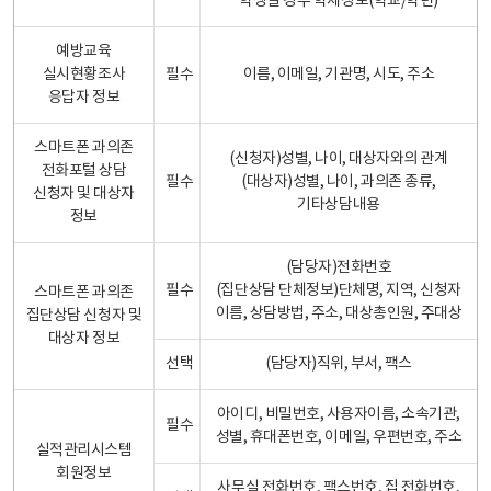
학생일 경우 학제정보(학교/학년)
예방교육
실시현황조사
필수
이름, 이메일, 기관명, 시도, 주소
응답자 정보
스마트폰 과의존
(신청자)성별, 나이, 대상자와의 관계
전화포털 상담
필수
(대상자)성별, 나이, 과의존 종류,
신청자 및 대상자
기타상담내용
정보
(담당자)전화번호
필수
(집단상담 단체정보)단체명, 지역, 신청자
스마트폰 과의존
이름, 상담방법, 주소, 대상총인원, 주대상
집단상담 신청자 및
대상자 정보
선택
(담당자)직위, 부서, 팩스
아이디, 비밀번호, 사용자이름, 소속기관,
필수
성별, 휴대폰번호, 이메일, 우편번호, 주소
실적관리시스템
회원정보
사무실 전화번호, 팩스번호, 집 전화번호,