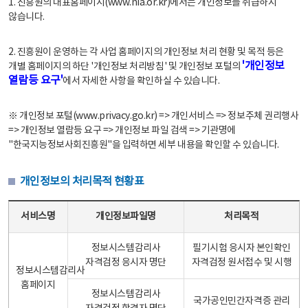
1. 진흥원의 대표홈페이지(www.nia.or.kr)에서는 개인정보를 취급하지
않습니다.
2. 진흥원이 운영하는 각 사업 홈페이지의 개인정보 처리 현황 및 목적 등은
'개인정보
개별 홈페이지의 하단 '개인정보 처리방침' 및 개인정보 포털의
열람등 요구'
에서 자세한 사항을 확인하실 수 있습니다.
※ 개인정보 포털(www.privacy.go.kr) => 개인서비스 => 정보주체 권리행사
=> 개인정보 열람등 요구 => 개인정보 파일 검색 => 기관명에
"한국지능정보사회진흥원"을 입력하면 세부 내용을 확인할 수 있습니다.
개인정보의 처리목적 현황표
개인정보의 처리목적 현황표 - 서비스명, 개인정보파일명, 처리목적으로 구성
서비스명
개인정보파일명
처리목적
정보시스템감리사
필기시험 응시자 본인확인
자격검정 응시자 명단
자격검정 원서접수 및 시행
정보시스템감리사
홈페이지
정보시스템감리사
국가공인민간자격증 관리