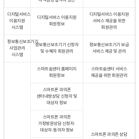
자격검정 합격자 명단
디지털서비스
디지털서비스 이용지원
디지털서비스 이용지원
이용지원
서비스 제공을 위한
회원정보
시스템
회원관리
정보통신보조기기
정보통신보조기기 신청자
정보통신보조기기 보급
사업관리
및 수혜자 회원관리
서비스 제공 및 관리
시스템
스마트쉼센터 홈페이지
스마트쉼센터 서비스
회원정보
제공을 위한 회원관리
스마트폰 과의존
센터내방상담 신청자 및
대상자 정보
스마트폰 과의존
가정방문상담 신청자·
대상자·동의자 정보
스마트폰 과의존 상담