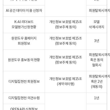
AI 공간 데이터 이용 신청자
회원탈퇴시까
K-AI 리더보드
개인정보 보호법 제15조
모델
모델평가신청현황
(정보주체 동의)
삭제시까지
원윈도우 홈페이지
개인정보 보호법 제15조
3년
회원정보
(정보주체 동의)
회원탈퇴시까
개인정보 보호법 제15조
원윈도우 홍보동의 현황
혹은 동의
(정보주체 동의)
철회시
회원탈퇴시까
개인정보 보호법 제15조
디지털집현전 회원정보
혹은 2년
(계약의이행)
(재동의)
디지털집현전 의견수렴
1년
OPEN API 신청정보