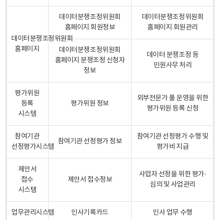
데이터분쟁조정위원회
데이터분쟁조정위원회
홈페이지 회원정보
홈페이지 회원관리
데이터분쟁조정위원회
홈페이지
데이터분쟁조정위원회
데이터 분쟁조정 등
홈페이지 분쟁조정 신청자
민원사무 처리
정보
평가위원
외부전문가 풀 운영을 위한
등록
평가위원 정보
평가위원 등록 신청
시스템
참여기관
참여기관 선정평가 수행 및
참여기관 선정평가 정보
선정평가시스템
평가비 지급
제안서
사업자 선정을 위한 평가·
접수
제안서 접수정보
심의 및 사업관리
시스템
업무관리시스템
인사기록카드
인사 업무 수행