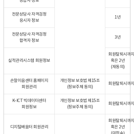
응답자 정보
전문상담사 자격검정
1년
응시자 정보
전문상담사 자격검정
3년
합격자 정보
회원탈퇴시까
실적관리시스템 회원정보
혹은 2년
(재동의)
손말이음센터 홈페이지
개인정보 보호법 제15조
회원탈퇴시까
회원관리
(정보주체 동의)
K-ICT 빅데이터센터
개인정보 보호법 제15조
회원탈퇴시까
회원정보
(정보주체 동의)
회원탈퇴시까
디지털배움터 회원관리
혹은 2년
(미접속)