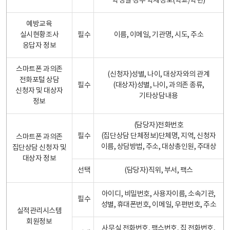
학생일 경우 학제정보(학교/학년)
예방교육
실시현황조사
필수
이름, 이메일, 기관명, 시도, 주소
응답자 정보
스마트폰 과의존
(신청자)성별, 나이, 대상자와의 관계
전화포털 상담
필수
(대상자)성별, 나이, 과의존 종류,
신청자 및 대상자
기타상담내용
정보
(담당자)전화번호
필수
(집단상담 단체정보)단체명, 지역, 신청자
스마트폰 과의존
이름, 상담방법, 주소, 대상총인원, 주대상
집단상담 신청자 및
대상자 정보
선택
(담당자)직위, 부서, 팩스
아이디, 비밀번호, 사용자이름, 소속기관,
필수
성별, 휴대폰번호, 이메일, 우편번호, 주소
실적관리시스템
회원정보
사무실 전화번호, 팩스번호, 집 전화번호,