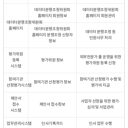
데이터분쟁조정위원회
데이터분쟁조정위원회
홈페이지 회원정보
홈페이지 회원관리
데이터분쟁조정위원회
홈페이지
데이터분쟁조정위원회
데이터 분쟁조정 등
홈페이지 분쟁조정 신청자
민원사무 처리
정보
평가위원
외부전문가 풀 운영을 위한
등록
평가위원 정보
평가위원 등록 신청
시스템
참여기관
참여기관 선정평가 수행 및
참여기관 선정평가 정보
선정평가시스템
평가비 지급
제안서
사업자 선정을 위한 평가·
접수
제안서 접수정보
심의 및 사업관리
시스템
업무관리시스템
인사기록카드
인사 업무 수행