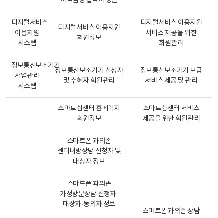
자격검정 합격자 명단
디지털서비스
디지털서비스 이용지원
디지털서비스 이용지원
이용지원
서비스 제공을 위한
회원정보
시스템
회원관리
정보통신보조기기
정보통신보조기기 신청자
정보통신보조기기 보급
사업관리
및 수혜자 회원관리
서비스 제공 및 관리
시스템
스마트쉼센터 홈페이지
스마트쉼센터 서비스
회원정보
제공을 위한 회원관리
스마트폰 과의존
센터내방상담 신청자 및
대상자 정보
스마트폰 과의존
가정방문상담 신청자·
대상자·동의자 정보
스마트폰 과의존 상담