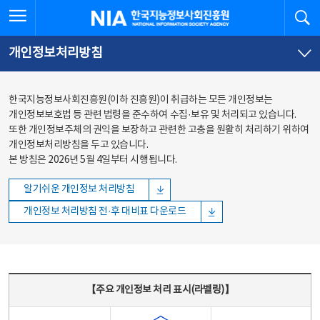
본문
전체메뉴
전체메뉴 열기
검
한국지능정보사회진흥원
바로가기
바로가기
개인정보처리방침
한국지능정보사회진흥원(이하 진흥원)이 취급하는 모든 개인정보는
개인정보보호법 등 관련 법령을 준수하여 수집·보유 및 처리되고 있습니다.
또한 개인정보주체의 권익을 보장하고 관련한 고충을 원활히 처리하기 위하여
개인정보처리방침을 두고 있습니다.
본 방침은 2026년 5월 4일부터 시행됩니다.
알기쉬운 개인정보 처리방침
개인정보 처리방침 전·후 대비표 다운로드
주요 개인정보 처리 표시(라벨링) - 주요 개인정보 처리 표시를 나타내는표
【주요 개인정보 처리 표시(라벨링)】