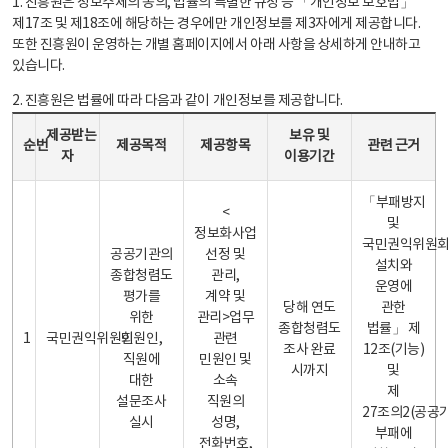
1. 진흥원은 정보주체의 동의, 법률의 특별한 규정 등 「개인정보 보호법」
제17조 및 제18조에 해당하는 경우에만 개인정보를 제3자에게 제공합니다.
또한 진흥원이 운영하는 개별 홈페이지에서 아래 사항을 상세하게 안내하고
있습니다.
2. 진흥원은 법률에 따라 다음과 같이 개인정보를 제공합니다.
개인정보 제공 안내표 - 순번, 제공받는자, 제공목적, 제공항목, 보유 및 이용기간 관련 근거로 구성
제공받는
보유 및
순번
제공목적
제공항목
관련 근거
자
이용기간
「부패방지
<
및
정보화사업
국민권익위원
공공기관의
선정 및
설치와
종합청렴도
관리,
운영에
평가를
계약 및
당해 연도
관한
위한
관리>업무
종합청렴도
법률」 제
1
국민권익위원회
민원인,
관련
조사 완료
12조(기능)
직원에
민원인 및
시까지
및
대한
소속
제
설문조사
직원의
27조의2(공공
실시
성명,
부패에
전화번호,