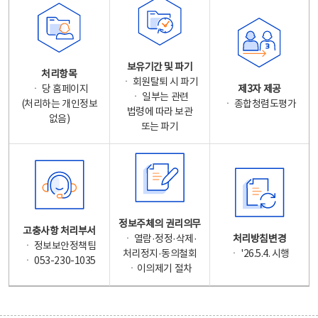
보유기간 및 파기
처리항목
ㆍ 회원탈퇴 시 파기
ㆍ 당 홈페이지
제3자 제공
ㆍ 일부는 관련
(처리하는 개인정보
ㆍ 종합청렴도평가
법령에 따라 보관
없음)
또는 파기
정보주체의 권리의무
고충사항 처리부서
ㆍ 열람·정정·삭제·
처리방침변경
ㆍ 정보보안정책팀
처리정지·동의철회
ㆍ '26.5.4. 시행
ㆍ 053-230-1035
ㆍ이의제기 절차