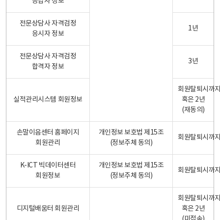
응답자 정보
전문상담사 자격검정
1년
응시자 정보
전문상담사 자격검정
3년
합격자 정보
회원탈퇴시까
실적관리시스템 회원정보
혹은 2년
(재동의)
손말이음센터 홈페이지
개인정보 보호법 제15조
회원탈퇴시까
회원관리
(정보주체 동의)
K-ICT 빅데이터센터
개인정보 보호법 제15조
회원탈퇴시까
회원정보
(정보주체 동의)
회원탈퇴시까
디지털배움터 회원관리
혹은 2년
(미접속)