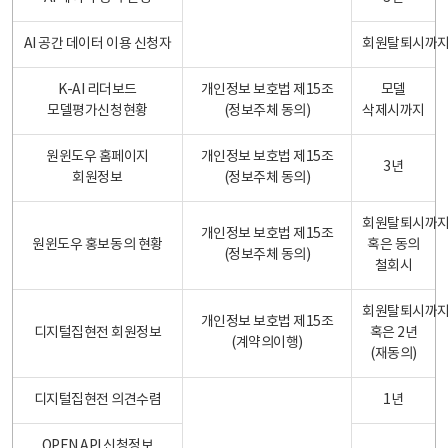
AI 공간 데이터 이용 신청자
회원탈퇴시까
K-AI 리더보드
개인정보 보호법 제15조
모델
모델평가신청현황
(정보주체 동의)
삭제시까지
원윈도우 홈페이지
개인정보 보호법 제15조
3년
회원정보
(정보주체 동의)
회원탈퇴시까
개인정보 보호법 제15조
원윈도우 홍보동의 현황
혹은 동의
(정보주체 동의)
철회시
회원탈퇴시까
개인정보 보호법 제15조
디지털집현전 회원정보
혹은 2년
(계약의이행)
(재동의)
디지털집현전 의견수렴
1년
OPEN API 신청정보