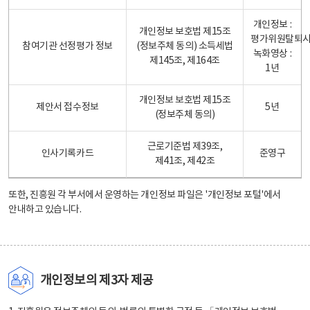
개인정보 :
개인정보 보호법 제15조
평가위원탈퇴
참여기관 선정평가 정보
(정보주체 동의) 소득세법
녹화영상 :
제145조, 제164조
1년
개인정보 보호법 제15조
제안서 접수정보
5년
(정보주체 동의)
근로기준법 제39조,
인사기록카드
준영구
제41조, 제42조
또한, 진흥원 각 부서에서 운영하는 개인정보 파일은
'개인정보 포털'
에서
안내하고 있습니다.
개인정보의 제3자 제공