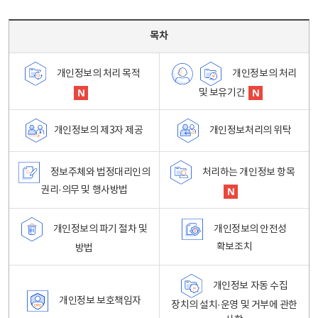
목차 - 개인정보 처리방침 목차를 나타내는표
목차
개인정보의 처리
개인정보의 처리 목적
및 보유기간
개인정보처리의 위탁
개인정보의 제3자 제공
정보주체와 법정대리인의
처리하는 개인정보 항목
권리·의무 및 행사방법
개인정보의 파기 절차 및
개인정보의 안전성
확보조치
방법
개인정보 자동 수집
개인정보 보호책임자
장치의 설치·운영 및 거부에 관한