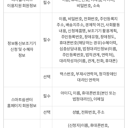
디지털서비스
이름, 휴대폰번호, 이메일, 아이디,
필수
이용지원 회원정보
비밀번호, 소속
이름, 비밀번호, 전화번호, 주민등록지
주소, 배송지주소, 경제적 여건, 사회활동
내용, 신청제품명, 보조기기 활용계획,
주민등록번호, 장애유형, 장애정도,
필수
휴대폰번호(해당하는 경우)수혜이력,
정보통신보조기기
심층상담내용, 법정대리인정보(이름,
신청 및 수혜자
주민등록번호, 법적관계, 연락처),
정보
대리작성자(이름, 관계, 전화, 휴대폰)
팩스번호, 부재시연락처, 청각장애인
선택
대리인 연락처
아이디, 이름, 휴대폰번호(본인 또는
필수
법정대리인), 이메일
스마트쉼센터
홈페이지 회원정보
선택
성별, 전화번호, 주소
(신청자)이름, 휴대폰번호,