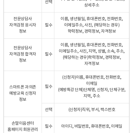
선택
상세주소
전문상담사
이름, 생년월일, 휴대폰번호, 전화번호,
자격검정 응시자
필수
이메일주소, 사진, (해당하는 경우)
정보
학력정보, 경력정보, 자격정보
이름, 생년월일, 휴대폰번호, 전화번호,
전문상담사
이메일주소, 사진, 지역, 성별, 소속, 주소,
자격검정 합격자
필수
(해당하는 경우)학력정보, 경력정보,
정보
자격정보
(신청자)이름, 휴대폰번호, 전화번호,
이메일
필수
스마트폰 과의존
(예방특강 단체)단체명, 신청자, 단체구분,
예방교육 신청자
지역, 주소
정보
선택
(신청자)직위, 부서, 팩스번호
손말이음센터
필수
아이디, 비밀번호, 휴대폰번호, 이메일
홈페이지 회원관리