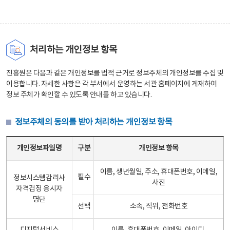
처리하는 개인정보 항목
진흥원은 다음과 같은 개인정보를 법적 근거로 정보주체의 개인정보를 수집 및
이용합니다. 자세한 사항은 각 부서에서 운영하는 서관 홈페이지에 게재하여
정보 주체가 확인할 수 있도록 안내를 하고 있습니다.
정보주체의 동의를 받아 처리하는 개인정보 항목
정보주체의 동의를 받아 처리하는 개인정보 항목 테이블 - 개인정보파일명, 구분, 개인정보 항목으로 구성
개인정보파일명
구분
개인정보 항목
이름, 생년월일, 주소, 휴대폰번호, 이메일,
필수
정보시스템감리사
사진
자격검정 응시자
명단
선택
소속, 직위, 전화번호