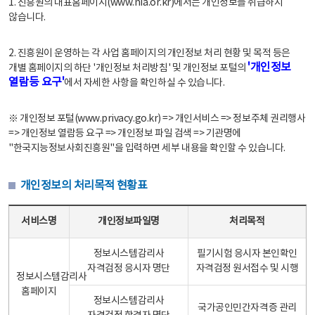
1. 진흥원의 대표홈페이지(www.nia.or.kr)에서는 개인정보를 취급하지
않습니다.
2. 진흥원이 운영하는 각 사업 홈페이지의 개인정보 처리 현황 및 목적 등은
'개인정보
개별 홈페이지의 하단 '개인정보 처리방침' 및 개인정보 포털의
열람등 요구'
에서 자세한 사항을 확인하실 수 있습니다.
※ 개인정보 포털(www.privacy.go.kr) => 개인서비스 => 정보주체 권리행사
=> 개인정보 열람등 요구 => 개인정보 파일 검색 => 기관명에
"한국지능정보사회진흥원"을 입력하면 세부 내용을 확인할 수 있습니다.
개인정보의 처리목적 현황표
개인정보의 처리목적 현황표 - 서비스명, 개인정보파일명, 처리목적으로 구성
서비스명
개인정보파일명
처리목적
정보시스템감리사
필기시험 응시자 본인확인
자격검정 응시자 명단
자격검정 원서접수 및 시행
정보시스템감리사
홈페이지
정보시스템감리사
국가공인민간자격증 관리