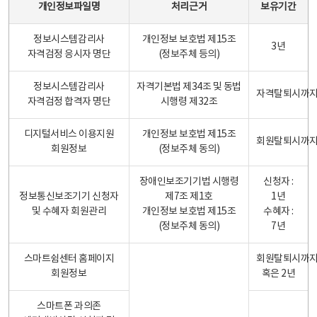
개인정보파일명
처리근거
보유기간
정보시스템감리사
개인정보 보호법 제15조
3년
자격검정 응시자 명단
(정보주체 등의)
정보시스템감리사
자격기본법 제34조 및 동법
자격탈퇴시까
자격검정 합격자 명단
시행령 제32조
디지털서비스 이용지원
개인정보 보호법 제15조
회원탈퇴시까
회원정보
(정보주체 동의)
장애인보조기기법 시행령
신청자 :
정보통신보조기기 신청자
제7조 제1호
1년
및 수혜자 회원관리
개인정보 보호법 제15조
수혜자 :
(정보주체 동의)
7년
스마트쉼센터 홈페이지
회원탈퇴시까
회원정보
혹은 2년
스마트폰 과의존