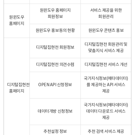
원윈도우 홈페이지
서비스 제공을 위한
회원정보
회원관리
원윈도우
홈페이지
원윈도우 홍보동의 현황
원윈도우 콘텐츠 홍보
디지털집현전 회원관리 및
디지털집현전 회원정보
맞춤지식 서비스 제공
디지털집현전 의견수렴
디지털집현전 서비스 개선
국가지식정보(메타데이터)
디지털집현전
OPEN API 신청정보
를 제공하는 API 서비스
홈페이지
제공
국가지식정보(메타데이터)
데이터개방 신청정보
데이터 다운로드 서비스
제공
추천설정 정보
추천 검색 서비스 제공