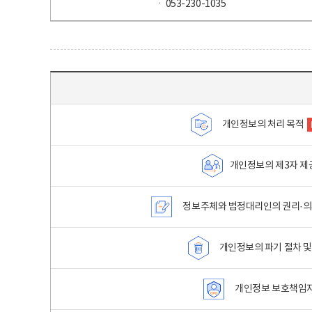
ㆍ 053-230-1035
목차 - 개인정보 처리방침 목차를 나타내는표
개인정보의 처리 목적
개인정보의 제3자 제
정보주체와 법정대리인의 권리·의
개인정보의 파기 절차 및
개인정보 보호책임