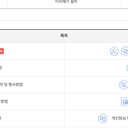
ㆍ이의제기 절차
목차
공
무 및 행사방법
 방법
자
개인정보 자