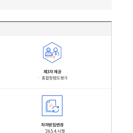
제3자 제공
ㆍ 종합청렴도평가
처리방침변경
ㆍ '26.5.4. 시행