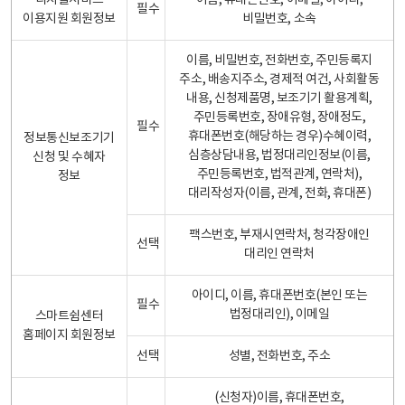
디지털서비스
이름, 휴대폰번호, 이메일, 아이디,
필수
이용지원 회원정보
비밀번호, 소속
이름, 비밀번호, 전화번호, 주민등록지
주소, 배송지주소, 경제적 여건, 사회활동
내용, 신청제품명, 보조기기 활용계획,
주민등록번호, 장애유형, 장애정도,
필수
휴대폰번호(해당하는 경우)수혜이력,
정보통신보조기기
심층상담내용, 법정대리인정보(이름,
신청 및 수혜자
주민등록번호, 법적관계, 연락처),
정보
대리작성자(이름, 관계, 전화, 휴대폰)
팩스번호, 부재시연락처, 청각장애인
선택
대리인 연락처
아이디, 이름, 휴대폰번호(본인 또는
필수
법정대리인), 이메일
스마트쉼센터
홈페이지 회원정보
선택
성별, 전화번호, 주소
(신청자)이름, 휴대폰번호,