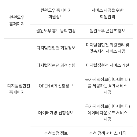
원윈도우 홈페이지
서비스 제공을 위한
회원정보
회원관리
원윈도우
홈페이지
원윈도우 홍보동의 현황
원윈도우 콘텐츠 홍보
디지털집현전 회원관리 및
디지털집현전 회원정보
맞춤지식 서비스 제공
디지털집현전 의견수렴
디지털집현전 서비스 개선
국가지식정보(메타데이터)
디지털집현전
OPEN API 신청정보
를 제공하는 API 서비스
홈페이지
제공
국가지식정보(메타데이터)
데이터개방 신청정보
데이터 다운로드 서비스
제공
추천설정 정보
추천 검색 서비스 제공