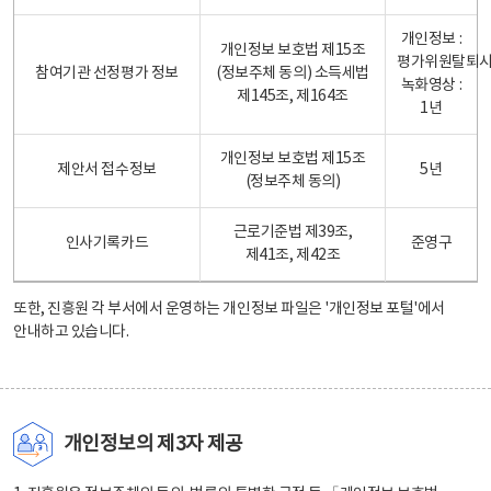
개인정보 :
개인정보 보호법 제15조
평가위원탈퇴
참여기관 선정평가 정보
(정보주체 동의) 소득세법
녹화영상 :
제145조, 제164조
1년
개인정보 보호법 제15조
제안서 접수정보
5년
(정보주체 동의)
근로기준법 제39조,
인사기록카드
준영구
제41조, 제42조
또한, 진흥원 각 부서에서 운영하는 개인정보 파일은
'개인정보 포털'
에서
안내하고 있습니다.
개인정보의 제3자 제공