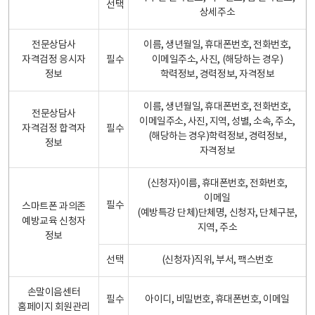
선택
상세주소
전문상담사
이름, 생년월일, 휴대폰번호, 전화번호,
자격검정 응시자
필수
이메일주소, 사진, (해당하는 경우)
정보
학력정보, 경력정보, 자격정보
이름, 생년월일, 휴대폰번호, 전화번호,
전문상담사
이메일주소, 사진, 지역, 성별, 소속, 주소,
자격검정 합격자
필수
(해당하는 경우)학력정보, 경력정보,
정보
자격정보
(신청자)이름, 휴대폰번호, 전화번호,
이메일
필수
스마트폰 과의존
(예방특강 단체)단체명, 신청자, 단체구분,
예방교육 신청자
지역, 주소
정보
선택
(신청자)직위, 부서, 팩스번호
손말이음센터
필수
아이디, 비밀번호, 휴대폰번호, 이메일
홈페이지 회원관리