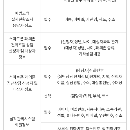
학생일 경우 학제정보(학교/학년)
예방교육
실시현황조사
필수
이름, 이메일, 기관명, 시도, 주소
응답자 정보
스마트폰 과의존
(신청자)성별, 나이, 대상자와의 관계
전화포털 상담
필수
(대상자)성별, 나이, 과의존 종류,
신청자 및 대상자
기타상담내용
정보
(담당자)전화번호
필수
(집단상담 단체정보)단체명, 지역, 신청자
스마트폰 과의존
이름, 상담방법, 주소, 대상총인원, 주대상
집단상담 신청자 및
대상자 정보
선택
(담당자)직위, 부서, 팩스
아이디, 비밀번호, 사용자이름, 소속기관,
필수
성별, 휴대폰번호, 이메일, 우편번호, 주소
실적관리시스템
회원정보
사무실 전화번호, 팩스번호, 집 전화번호,