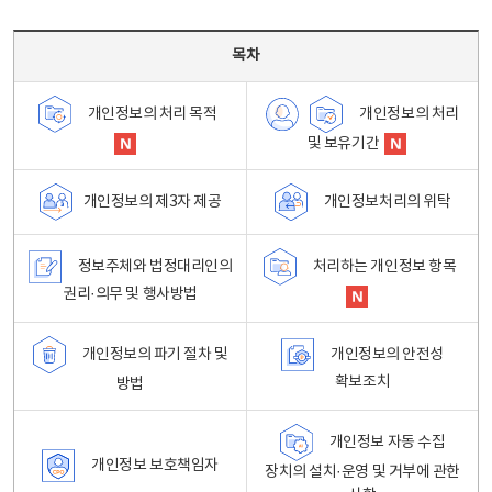
목차 - 개인정보 처리방침 목차를 나타내는표
목차
개인정보의 처리
개인정보의 처리 목적
및 보유기간
개인정보처리의 위탁
개인정보의 제3자 제공
정보주체와 법정대리인의
처리하는 개인정보 항목
권리·의무 및 행사방법
개인정보의 파기 절차 및
개인정보의 안전성
확보조치
방법
개인정보 자동 수집
개인정보 보호책임자
장치의 설치·운영 및 거부에 관한