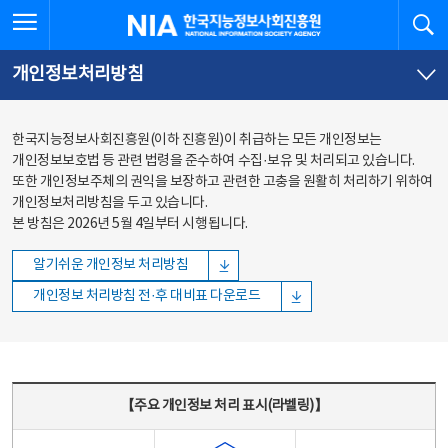
본문
전체메뉴
전체메뉴 열기
검
한국지능정보사회진흥원
바로가기
바로가기
개인정보처리방침
한국지능정보사회진흥원(이하 진흥원)이 취급하는 모든 개인정보는
개인정보보호법 등 관련 법령을 준수하여 수집·보유 및 처리되고 있습니다.
또한 개인정보주체의 권익을 보장하고 관련한 고충을 원활히 처리하기 위하여
개인정보처리방침을 두고 있습니다.
본 방침은 2026년 5월 4일부터 시행됩니다.
알기쉬운 개인정보 처리방침
개인정보 처리방침 전·후 대비표 다운로드
주요 개인정보 처리 표시(라벨링) - 주요 개인정보 처리 표시를 나타내는표
【주요 개인정보 처리 표시(라벨링)】