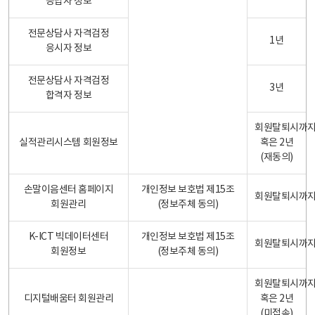
응답자 정보
전문상담사 자격검정
1년
응시자 정보
전문상담사 자격검정
3년
합격자 정보
회원탈퇴시까
실적관리시스템 회원정보
혹은 2년
(재동의)
손말이음센터 홈페이지
개인정보 보호법 제15조
회원탈퇴시까
회원관리
(정보주체 동의)
K-ICT 빅데이터센터
개인정보 보호법 제15조
회원탈퇴시까
회원정보
(정보주체 동의)
회원탈퇴시까
디지털배움터 회원관리
혹은 2년
(미접속)