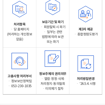
보유기간 및 파기
처리항목
ㆍ 회원탈퇴 시 파기
ㆍ 당 홈페이지
제3자 제공
ㆍ 일부는 관련
(처리하는 개인정보
ㆍ 종합청렴도평가
법령에 따라 보관
없음)
또는 파기
정보주체의 권리의무
고충사항 처리부서
ㆍ 열람·정정·삭제·
처리방침변경
ㆍ 정보보안정책팀
처리정지·동의철회
ㆍ '26.5.4. 시행
ㆍ 053-230-1035
ㆍ이의제기 절차