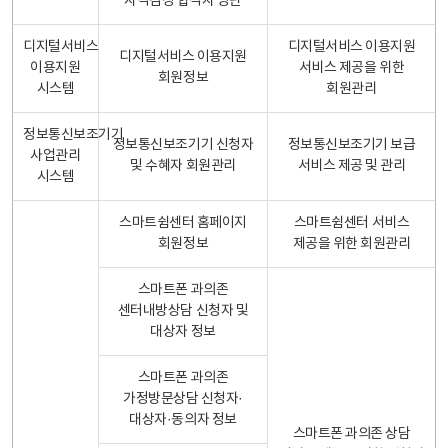
자격검정 합격자 명단
디지털서비스
디지털서비스 이용지원
디지털서비스 이용지원
이용지원
서비스 제공을 위한
회원정보
시스템
회원관리
정보통신보조기기
정보통신보조기기 신청자
정보통신보조기기 보급
사업관리
및 수혜자 회원관리
서비스 제공 및 관리
시스템
스마트쉼센터 홈페이지
스마트쉼센터 서비스
회원정보
제공을 위한 회원관리
스마트폰 과의존
센터내방상담 신청자 및
대상자 정보
스마트폰 과의존
가정방문상담 신청자·
대상자·동의자 정보
스마트폰 과의존 상담