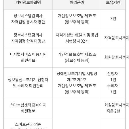
개인정보파일명
처리근거
보유기간
정보시스템감리사
개인정보 보호법 제15조
3년
자격검정 응시자 명단
(정보주체 등의)
정보시스템감리사
자격기본법 제34조 및 동법
자격탈퇴시까
자격검정 합격자 명단
시행령 제32조
디지털서비스 이용지원
개인정보 보호법 제15조
회원탈퇴시까
회원정보
(정보주체 동의)
장애인보조기기법 시행령
신청자 :
정보통신보조기기 신청자
제7조 제1호
1년
및 수혜자 회원관리
개인정보 보호법 제15조
수혜자 :
(정보주체 동의)
7년
스마트쉼센터 홈페이지
회원탈퇴시까
회원정보
혹은 2년
스마트폰 과의존