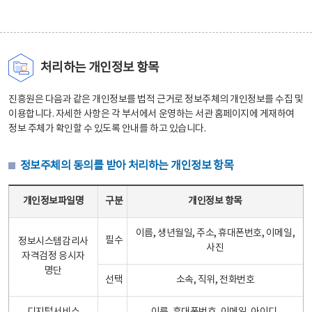
처리하는 개인정보 항목
진흥원은 다음과 같은 개인정보를 법적 근거로 정보주체의 개인정보를 수집 및
이용합니다. 자세한 사항은 각 부서에서 운영하는 서관 홈페이지에 게재하여
정보 주체가 확인할 수 있도록 안내를 하고 있습니다.
정보주체의 동의를 받아 처리하는 개인정보 항목
정보주체의 동의를 받아 처리하는 개인정보 항목 테이블 - 개인정보파일명, 구분, 개인정보 항목으로 구성
개인정보파일명
구분
개인정보 항목
이름, 생년월일, 주소, 휴대폰번호, 이메일,
필수
정보시스템감리사
사진
자격검정 응시자
명단
선택
소속, 직위, 전화번호