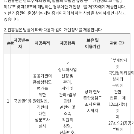
1. 진흥원은 정보주체의 동의, 법률의 특별한 규정 등 「개인정보 보호법」
제17조 및 제18조에 해당하는 경우에만 개인정보를 제3자에게 제공합니다.
또한 진흥원이 운영하는 개별 홈페이지에서 아래 사항을 상세하게 안내하고
있습니다.
2. 진흥원은 법률에 따라 다음과 같이 개인정보를 제공합니다.
개인정보 제공 안내표 - 순번, 제공받는자, 제공목적, 제공항목, 보유 및 이용기간 관련 근거로 구성
제공받는
보유 및
순번
제공목적
제공항목
관련 근거
자
이용기간
「부패방지
<
및
정보화사업
국민권익위원
공공기관의
선정 및
설치와
종합청렴도
관리,
운영에
평가를
계약 및
당해 연도
관한
위한
관리>업무
종합청렴도
법률」 제
1
국민권익위원회
민원인,
관련
조사 완료
12조(기능)
직원에
민원인 및
시까지
및
대한
소속
제
설문조사
직원의
27조의2(공공
실시
성명,
부패에
전화번호,