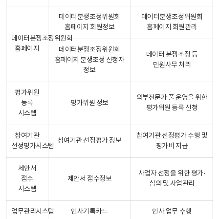
데이터분쟁조정위원회
데이터분쟁조정위원회
홈페이지 회원정보
홈페이지 회원관리
데이터분쟁조정위원회
홈페이지
데이터분쟁조정위원회
데이터 분쟁조정 등
홈페이지 분쟁조정 신청자
민원사무 처리
정보
평가위원
외부전문가 풀 운영을 위한
등록
평가위원 정보
평가위원 등록 신청
시스템
참여기관
참여기관 선정평가 수행 및
참여기관 선정평가 정보
선정평가시스템
평가비 지급
제안서
사업자 선정을 위한 평가·
접수
제안서 접수정보
심의 및 사업관리
시스템
업무관리시스템
인사기록카드
인사 업무 수행