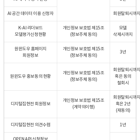
AI 공간 데이터 이용 신청자
회원탈퇴시까
K-AI 리더보드
개인정보 보호법 제15조
모델
모델평가신청현황
(정보주체 동의)
삭제시까지
원윈도우 홈페이지
개인정보 보호법 제15조
3년
회원정보
(정보주체 동의)
회원탈퇴시까
개인정보 보호법 제15조
원윈도우 홍보동의 현황
혹은 동의
(정보주체 동의)
철회시
회원탈퇴시까
개인정보 보호법 제15조
디지털집현전 회원정보
혹은 2년
(계약의이행)
(재동의)
디지털집현전 의견수렴
1년
OPEN API 신청정보