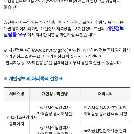
1. 진흥원의 대표홈페이지(www.nia.or.kr)에서는 개인정보를 취급하지
않습니다.
2. 진흥원이 운영하는 각 사업 홈페이지의 개인정보 처리 현황 및 목적 등은
'개인정보
개별 홈페이지의 하단 '개인정보 처리방침' 및 개인정보 포털의
열람등 요구'
에서 자세한 사항을 확인하실 수 있습니다.
※ 개인정보 포털(www.privacy.go.kr) => 개인서비스 => 정보주체 권리행사
=> 개인정보 열람등 요구 => 개인정보 파일 검색 => 기관명에
"한국지능정보사회진흥원"을 입력하면 세부 내용을 확인할 수 있습니다.
개인정보의 처리목적 현황표
개인정보의 처리목적 현황표 - 서비스명, 개인정보파일명, 처리목적으로 구성
서비스명
개인정보파일명
처리목적
정보시스템감리사
필기시험 응시자 본인확인
자격검정 응시자 명단
자격검정 원서접수 및 시행
정보시스템감리사
홈페이지
정보시스템감리사
국가공인민간자격증 관리